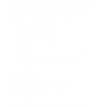
Exceso de velocidad
El no obedecer las señales de tráfico
Conducir de manera imprudente
Conducir bajo los efectos del alcohol
Reventón de llanta o neumático
OBTENGA AYUDA LEGAL
DE ABOGADOS DE
ACCIDENTES DE TRANSITO
EN VISALIA CA
Nuestros reconocidos y expertos abogados de
lesiones personales en Visalia lucharán hasta
las últimas consecuencias para que usted
obtenga la indemnización que merece por:
Accidentes de vehículos y automóviles
Accidentes de camiones
Accidentes de motocicletas
Lesiones en barcos y aviones
Accidentes por resbalones y caídas