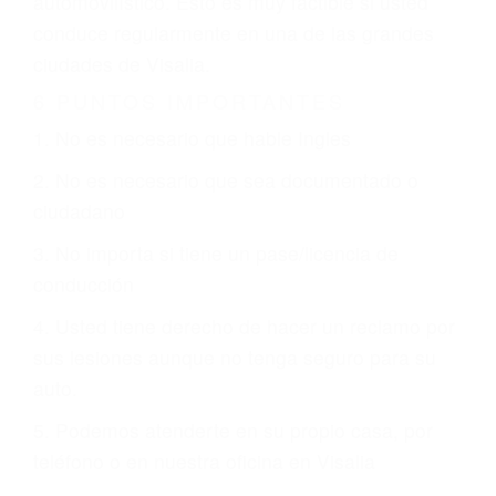
otorgue la compensación que merece.
CHOCAR ES NORMAL
Es triste pero cierto, si usted conduce un
automóvil en nuestras calles y carreteras, tarde
o temprano va a tener un accidente. No importa
qué tan cuidadoso sea, cuando usted conduce,
siempre habrá alguien que no está prestando
atención y puede causar un terrible accidente
automovilístico. Esto es muy factible si usted
conduce regularmente en una de las grandes
ciudades de Visalia.
6 PUNTOS IMPORTANTES
1. No es necesario que hable Ingles
2. No es necesario que sea documentado o