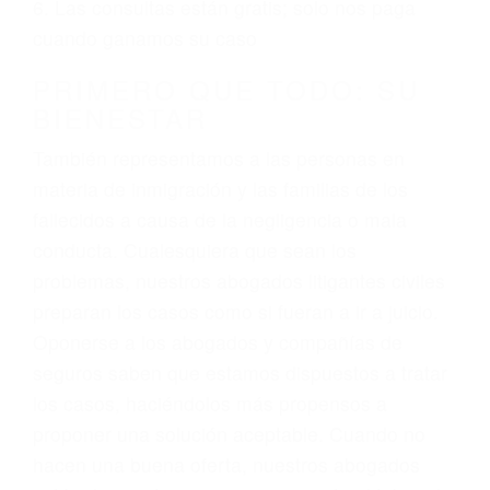
ciudadano
3. No importa si tiene un pase/licencia de
conducción
4. Usted tiene derecho de hacer un reclamo por
sus lesiones aunque no tenga seguro para su
auto.
5. Podemos atenderte en su propio casa, por
teléfono o en nuestra oficina en Visalia
6. Las consultas están gratis; solo nos paga
cuando ganamos su caso
PRIMERO QUE TODO: SU
BIENESTAR
También representamos a las personas en
materia de inmigración y las familias de los