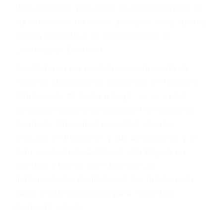
conducir o licencia.
Cada condena por una violación de tránsito
suma un punto en su licencia de conducir. Su
compañía de seguros incluso podría cancelar su
póliza, o incrementarla sustancialmente. No
corra el riesgo. Contacte a nuestro abogado en
violaciones de tránsito hoy mismo y obtenga un
servicio personalizado y una representación
legal de la más alta calidad.
Para aprender más sobre las consecuencias de
las violaciones de tráfico, por favor visite nuestra
página informativa de Suspensiones de
Licencias de Conducir.
Si usted o un ser querido necesita ayuda de
nosotros abogados de accidentes en Houston,