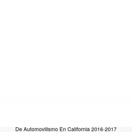
Abogados De Accidentes De Carro Strathmore CA 93267
Abogados Accidentes Sequoia National Park CA 93262
Abogados Accidentes Terra Bella CA 93270
Abogados Accidentes Farmersville CA 93223
Abogados Accidentes Three Rivers CA 93271
CATEGORIES
AND TAGS
Orange
Riverside
Ventura
Santa Barbara
Tulare
Kings
Kern
Fresno