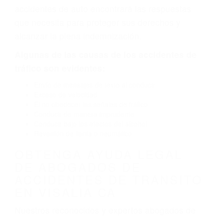
defectuoso. A veces el accidente es causado
por fallas en el diseño de seguridad de la
carretera, divisor, el hombro, la señalización de
barandas o pobres o la iluminación.
La causa exacta de un accidente de auto no
siempre es evidente. Si su lesión es el resultado
de un accidente de coche, accidente de camión,
accidente de autobús, accidente de motocicleta
o accidente SUV nuestra los abogados de
accidentes de auto encontrará las respuestas
que necesita para proteger sus derechos y
alcanzar la plena indemnización.
Algunas de las causas de los accidentes de
tráfico son evidentes:
Envío de mensajes de texto al conducir