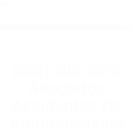
close
Toggl
naviga
(855) 403-8675 ABOGADOS
ACCIDENTES DE AUTOMOVILISMO EN
CALIFORNIA
WELCOME TO