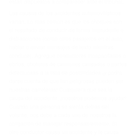
fallecidos a causa de la negligencia o mala
conducta. Cualesquiera que sean los
problemas, nuestros abogados litigantes civiles
preparan los casos como si fueran a ir a juicio.
Oponerse a los abogados y compañías de
seguros saben que estamos dispuestos a tratar
los casos, haciéndolos más propensos a
proponer una solución aceptable. Cuando no
hacen una buena oferta, nuestros abogados
están dispuestos a comparecer ante el tribunal.
Las causas de los accidentes automovilísticos
varían. Lo más común es que los choques son
el resultado de conducir de forma imprudente o
distracciones (como otros pasajeros en el auto,
hablar o enviar mensajes de texto mientras
conduce). Agregue conductores incapacitados o