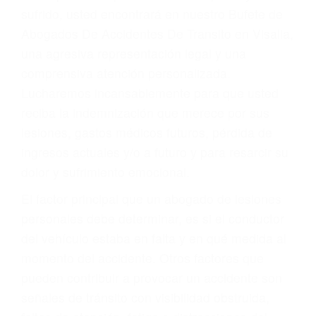
Accidentes por conductores ebrios o intoxicados (DUI
y DWI)
Accidentes peatonales, de motos y bicicletas
Accidentes de autobuses y trene
Accidentes de carretera
OBTENGA LA
INDEMNIZACIÓN QUE
MERECE POR SU
ACCIDENTE
Sin importar el tipo de accidente que haya
sufrido, usted encontrará en nuestro Bufete de
Abogados De Accidentes De Transito en Visalia,
una agresiva representación legal y una
comprensiva atención personalizada.
Lucharemos incansablemente para que usted
reciba la indemnización que merece por sus
lesiones, gastos médicos futuros, pérdida de