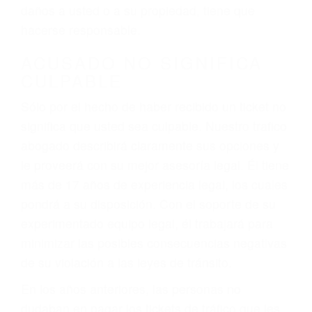
ebrios, choferes de camiones cansados o partes
defectuosas a la lista de posibilidades ¡y podrá
darse cuenta de que tan peligrosas pueden ser
nuestras carreteras! Cualquiera que sea la
causa del accidente, ¡nosotros podemos ayudar!
Cuando una persona se sienta detrás del
volante, nos debe a cada uno de nosotros la
obligación de manejar responsablemente. Si
otro conductor causa un accidente y le causa
daños a usted o a su propiedad, tiene que
hacerse responsable.
ACUSADO NO SIGNIFICA
CULPABLE
Sólo por el hecho de haber recibido un ticket no
significa que usted sea culpable. Nuestro trafico