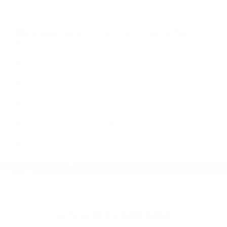
llámenos las 24 horas o haga
clic aquí
para
completar nuestro conveniente Formulario de
Contacto. Ofrecemos consultas iniciales
gratuitas en Visalia CA y sus alrededores, y en
todo el estado de California. ¡No Pagará un
Centavo a Menos que Obtenga una
Indemnización! Contáctenos hoy mismo para
saber si está capacitado para iniciar una
demanda judicial.
Axidentes De Motos California
Accidentesdemotos
California
Más abogados de automóviles en el condado de Tulare:
Abogados De Accidentes De Trafico Sequoia National Park
CA 93262
Abogado Accidente De Auto Farmersville CA 93223
Abogados De Accidentes De Carro Camp Nelson CA 93208
Abogados De Accidentes De Transito Lemon Cove CA 93244
Abogado Accidente De Auto Posey CA 93260