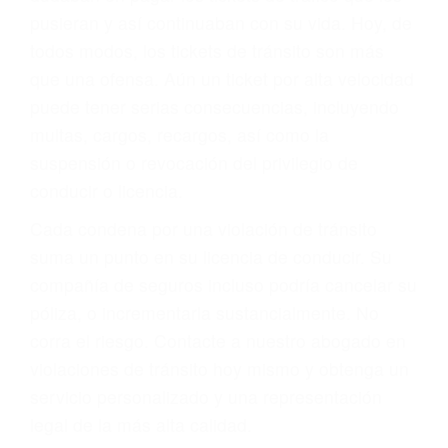
abogado describirá claramente sus opciones y
le proveerá con su mejor asesoría legal. Él tiene
más de 17 años de experiencia legal, los cuales
pondrá a su disposición. Con el soporte de su
experimentado equipo legal, él trabajará para
minimizar las posibles consecuencias negativas
de su violación a las leyes de tránsito.
En los años anteriores, las personas no
dudaban en pagar los tickets de tráfico que les
pusieran y así continuaban con su vida. Hoy, de
todos modos, los tickets de tránsito son más
que una ofensa. Aún un ticket por alta velocidad
puede tener serias consecuencias, incluyendo
multas, cargos, recargos, así como la
suspensión o revocación del privilegio de