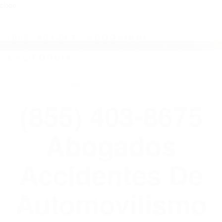
close
Toggl
naviga
(855) 403-8675 ABOGADOS
ACCIDENTES DE AUTOMOVILISMO EN
CALIFORNIA
WELCOME TO