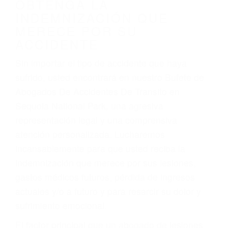
por:
Accidentes de vehículos y automóviles
Accidentes de camiones
Accidentes de motocicletas
Lesiones en barcos y aviones
Accidentes por resbalones y caídas
Accidentes por conductores ebrios o intoxicados (DUI
y DWI)
Accidentes peatonales, de motos y bicicletas
Accidentes de autobuses y trene
Accidentes de carretera
OBTENGA LA
INDEMNIZACIÓN QUE
MERECE POR SU
ACCIDENTE
Sin importar el tipo de accidente que haya
sufrido, usted encontrará en nuestro Bufete de
Abogados De Accidentes De Transito en