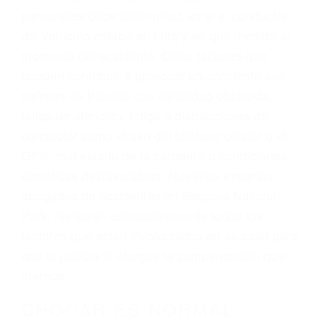
Sequoia National Park, una agresiva
representación legal y una comprensiva
atención personalizada. Lucharemos
incansablemente para que usted reciba la
indemnización que merece por sus lesiones,
gastos médicos futuros, pérdida de ingresos
actuales y/o a futuro y para resarcir su dolor y
sufrimiento emocional.
El factor principal que un abogado de lesiones
personales debe determinar, es si el conductor
del vehículo estaba en falta y en qué medida al
momento del accidente. Otros factores que
pueden contribuir a provocar un accidente son
señales de tránsito con visibilidad obstruida,
faltas de atención, fatiga o distracciones del