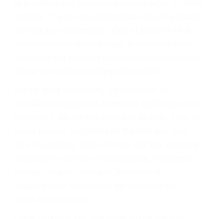
otro conductor causa un accidente y le causa
daños a usted o a su propiedad, tiene que
hacerse responsable.
ACUSADO NO SIGNIFICA
CULPABLE
Sólo por el hecho de haber recibido un ticket no
significa que usted sea culpable. Nuestro trafico
abogado describirá claramente sus opciones y
le proveerá con su mejor asesoría legal. Él tiene
más de 17 años de experiencia legal, los cuales
pondrá a su disposición. Con el soporte de su
experimentado equipo legal, él trabajará para
minimizar las posibles consecuencias negativas
de su violación a las leyes de tránsito.
En los años anteriores, las personas no