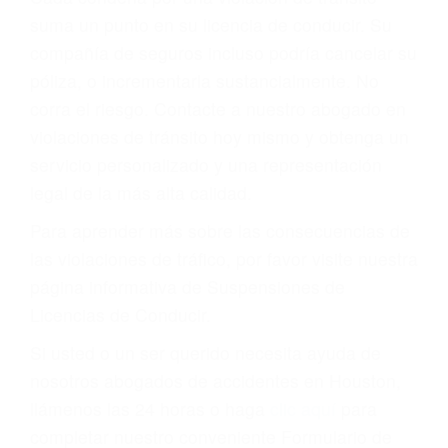
dudaban en pagar los tickets de tráfico que les
pusieran y así continuaban con su vida. Hoy, de
todos modos, los tickets de tránsito son más
que una ofensa. Aún un ticket por alta velocidad
puede tener serias consecuencias, incluyendo
multas, cargos, recargos, así como la
suspensión o revocación del privilegio de
conducir o licencia.
Cada condena por una violación de tránsito
suma un punto en su licencia de conducir. Su
compañía de seguros incluso podría cancelar su
póliza, o incrementarla sustancialmente. No
corra el riesgo. Contacte a nuestro abogado en
violaciones de tránsito hoy mismo y obtenga un
servicio personalizado y una representación