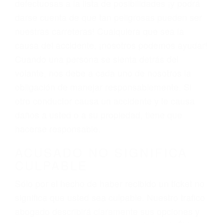
hacen una buena oferta, nuestros abogados
están dispuestos a comparecer ante el tribunal.
Las causas de los accidentes automovilísticos
varían. Lo más común es que los choques son
el resultado de conducir de forma imprudente o
distracciones (como otros pasajeros en el auto,
hablar o enviar mensajes de texto mientras
conduce). Agregue conductores incapacitados o
ebrios, choferes de camiones cansados o partes
defectuosas a la lista de posibilidades ¡y podrá
darse cuenta de que tan peligrosas pueden ser
nuestras carreteras! Cualquiera que sea la
causa del accidente, ¡nosotros podemos ayudar!
Cuando una persona se sienta detrás del
volante, nos debe a cada uno de nosotros la
obligación de manejar responsablemente. Si