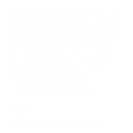
conductor como el uso del teléfono celular o el
GPS, mal estado de la carretera o condiciones
climáticas desfavorables. Nuestros expertos
abogados de accidentes en Sequoia National
Park, revisarán exhaustivamente todos los
factores que están involucrados en su caso para
que la justicia le otorgue la compensación que
merece.
CHOCAR ES NORMAL
Es triste pero cierto, si usted conduce un
automóvil en nuestras calles y carreteras, tarde
o temprano va a tener un accidente. No importa
qué tan cuidadoso sea, cuando usted conduce,
siempre habrá alguien que no está prestando
atención y puede causar un terrible accidente