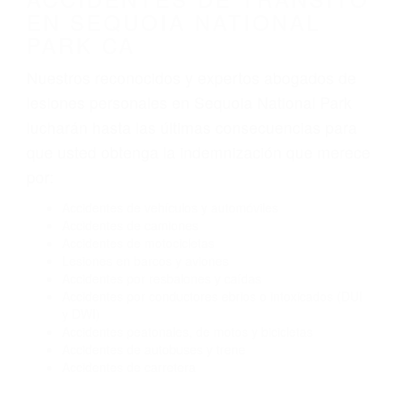
Algunas de las causas de los accidentes de
tráfico son evidentes:
Envío de mensajes de texto al conducir
Exceso de velocidad
El no obedecer las señales de tráfico
Conducir de manera imprudente
Conducir bajo los efectos del alcohol
Reventón de llanta o neumático
OBTENGA AYUDA LEGAL
DE ABOGADOS DE
ACCIDENTES DE TRANSITO
EN SEQUOIA NATIONAL
PARK CA
Nuestros reconocidos y expertos abogados de
lesiones personales en Sequoia National Park
lucharán hasta las últimas consecuencias para
que usted obtenga la indemnización que merece