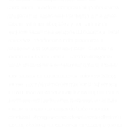
6. Las consultas están gratis; solo nos paga
cuando ganamos su caso
PRIMERO QUE TODO: SU
BIENESTAR
También representamos a las personas en
materia de inmigración y las familias de los
fallecidos a causa de la negligencia o mala
conducta. Cualesquiera que sean los
problemas, nuestros abogados litigantes civiles
preparan los casos como si fueran a ir a juicio.
Oponerse a los abogados y compañías de
seguros saben que estamos dispuestos a tratar
los casos, haciéndolos más propensos a
proponer una solución aceptable. Cuando no