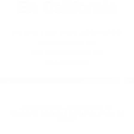
(855) 403-8675
Abogados
Accidentes De
Automovilismo
En California
BY
(855) 403-8675 ABOGADOS
ACCIDENTES DE
AUTOMOVILISMO EN