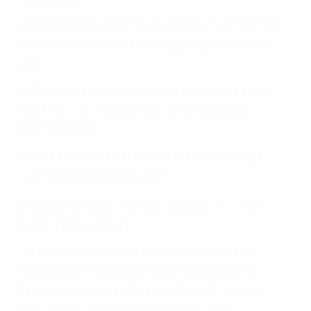
automovilístico. Esto es muy factible si usted
conduce regularmente en una de las grandes
ciudades de Sequoia National Park.
6 PUNTOS IMPORTANTES
1. No es necesario que hable Ingles
2. No es necesario que sea documentado o
ciudadano
3. No importa si tiene un pase/licencia de
conducción
4. Usted tiene derecho de hacer un reclamo por
sus lesiones aunque no tenga seguro para su
auto.
5. Podemos atenderte en su propio casa, por
teléfono o en nuestra oficina en Sequoia
National Park