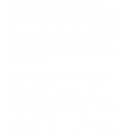
legal de la más alta calidad.
Para aprender más sobre las consecuencias de
las violaciones de tráfico, por favor visite nuestra
página informativa de Suspensiones de
Licencias de Conducir.
Si usted o un ser querido necesita ayuda de
nosotros abogados de accidentes en Houston,
llámenos las 24 horas o haga
clic aquí
para
completar nuestro conveniente Formulario de
Contacto. Ofrecemos consultas iniciales
gratuitas en Sequoia National Park CA y sus
alrededores, y en todo el estado de California.
¡No Pagará un Centavo a Menos que Obtenga
una Indemnización! Contáctenos hoy mismo
para saber si está capacitado para iniciar una
demanda judicial.