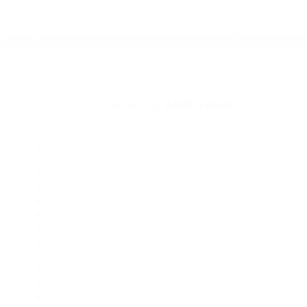
Abogados De Autos
Accidentes Automovilisticos Hoy
Más abogados de automóviles en el condado de Tulare:
Abogados Para Accidentes Lemon Cove CA 93244
Abogados De Acidentes California Hot Springs CA 93207
Abogados Para Accidentes De Carro Posey CA 93260
Abogados De Accidentes De Trafico Porterville CA 93258
Abogados De Accidentes De Trafico Camp Nelson CA 93208
Abogados De Acidentes Goshen CA 93227
Abogados De Accidentes De Trafico Alpaugh CA 93201
Abogados De Accidentes De Trafico Exeter CA 93221
Abogados De Accidentes De Trafico Porterville CA 93257
Abogados Accidentes Lemon Cove CA 93244
CATEGORIES
AND TAGS