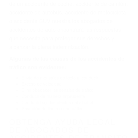
vehículo de motor en Sequoia National Park CA:
un diseño defectuoso o por un defecto de
fabricación o un defecto parte tal como un
neumático defectuoso. A veces el accidente es
causado por fallas en el diseño de seguridad de
la carretera, divisor, el hombro, la señalización
de barandas o pobres o la iluminación.
La causa exacta de un accidente de auto no
siempre es evidente. Si su lesión es el resultado
de un accidente de coche, accidente de camión,
accidente de autobús, accidente de motocicleta
o accidente SUV nuestra los abogados de
accidentes de auto encontrará las respuestas
que necesita para proteger sus derechos y
alcanzar la plena indemnización.