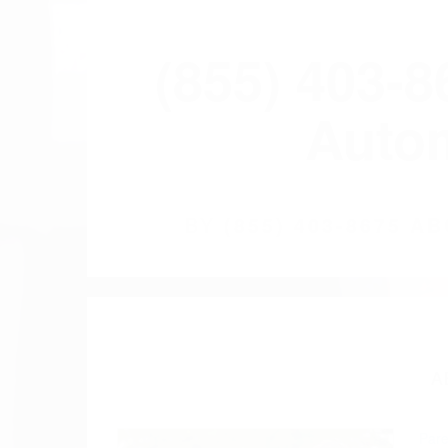
(855) 403-
Autom
BY
(855) 403-8675 
A
Pare