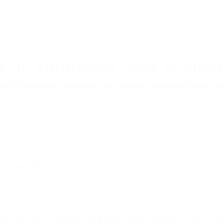
L DE ABOGADOS PARA ACCIDE
s de lesiones personales en Goshen lucharán hasta las
r:
dos (DUI y DWI)
ZACIÓN QUE MERECE POR SU A