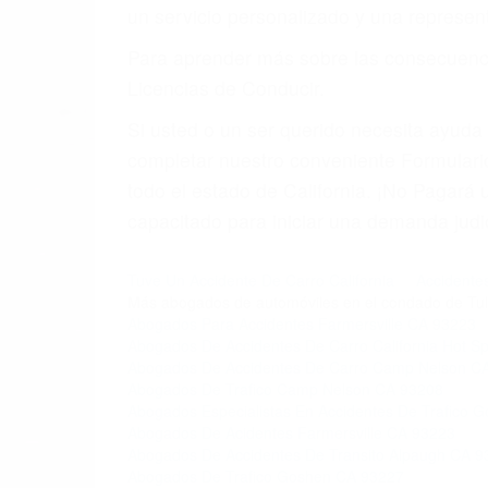
un servicio personalizado y una represent
Para aprender más sobre las consecuencia
Licencias de Conducir.
Si usted o un ser querido necesita ayud
completar nuestro conveniente Formulario
todo el estado de California. ¡No Pagar
capacitado para iniciar una demanda judic
Tuve Un Accidente De Carro California
Accidentes
Más abogados de automóviles en el condado de Tul
Abogados Para Accidentes Farmersville CA 93223
Abogados De Accidentes De Carro California Hot S
Abogados De Accidentes De Carro Camp Nelson C
Abogados De Trafico Camp Nelson CA 93208
Abogados Especialistas En Accidentes De Trafico 
Abogados De Acidentes Farmersville CA 93223
Abogados De Accidentes De Transito Alpaugh CA 9
Abogados De Trafico Goshen CA 93227