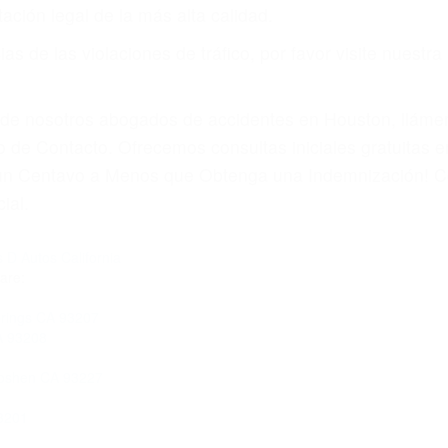
ación legal de la más alta calidad.
s de las violaciones de tráfico, por favor visite nuestr
a de nosotros abogados de accidentes en Houston, llám
 de Contacto. Ofrecemos consultas iniciales gratuitas 
á un Centavo a Menos que Obtenga una Indemnización! C
ial.
 D Autos California
are:
prings CA 93207
A 93208
Goshen CA 93227
3201