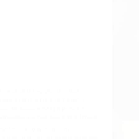
o.
a causa de la negligencia o mala
casos como si fueran a ir a juicio.
sos, haciéndolos más propensos a
spuestos a comparecer ante el tribunal.
esultado de conducir de forma
 mientras conduce). Agregue conductores