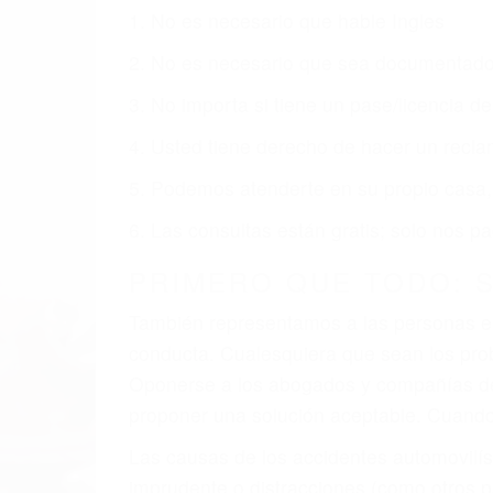
1. No es necesario que hable Ingles
2. No es necesario que sea documentad
3. No importa si tiene un pase/licencia d
4. Usted tiene derecho de hacer un recl
5. Podemos atenderte en su propio casa, 
6. Las consultas están gratis; solo nos
PRIMERO QUE TODO: 
También representamos a las personas en 
conducta. Cualesquiera que sean los probl
Oponerse a los abogados y compañías de
proponer una solución aceptable. Cuando
Las causas de los accidentes automovilís
imprudente o distracciones (como otros p