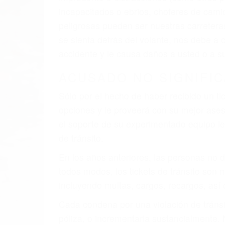
incapacitados o ebrios, choferes de cami
peligrosas pueden ser nuestras carreter
se sienta detrás del volante, nos debe a
accidente y le causa daños a usted o a s
ACUSADO NO SIGNIFIC
Sólo por el hecho de haber recibido un ti
opciones y le proveerá con su mejor aseso
el soporte de su experimentado equipo leg
de tránsito.
En los años anteriores, las personas no d
todos modos, los tickets de tránsito son
incluyendo multas, cargos, recargos, así 
Cada condena por una violación de tránsi
póliza, o incrementarla sustancialmente.