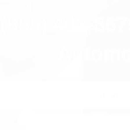
close
(855) 403-86
Automov
HOME