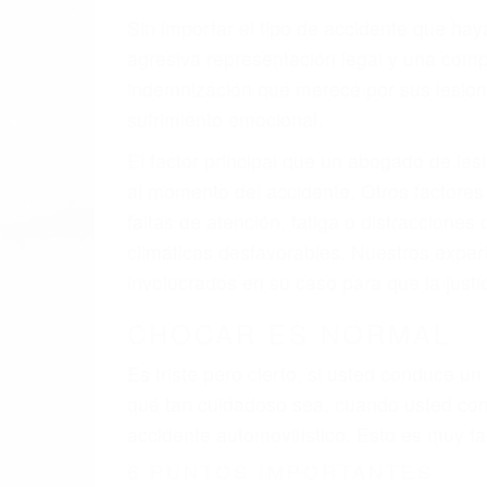
Sin importar el tipo de accidente que ha
agresiva representación legal y una com
indemnización que merece por sus lesiones
sufrimiento emocional.
El factor principal que un abogado de les
al momento del accidente. Otros factores 
faltas de atención, fatiga o distracciones
climáticas desfavorables. Nuestros expe
involucrados en su caso para que la just
CHOCAR ES NORMAL
Es triste pero cierto, si usted conduce u
qué tan cuidadoso sea, cuando usted con
accidente automovilístico. Esto es muy f
6 PUNTOS IMPORTANTES