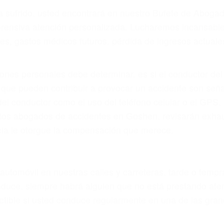
ya sufrido, usted encontrará en nuestro Bufete de Abog
prensiva atención personalizada. Lucharemos incansable
, gastos médicos futuros, pérdida de ingresos actuales y
iones personales debe determinar, es si el conductor de
que pueden contribuir a provocar un accidente son señale
 del conductor como el uso del teléfono celular o el GPS
rtos abogados de accidentes en Goshen, revisarán exhau
icia le otorgue la compensación que merece.
n automóvil en nuestras calles y carreteras, tarde o temp
duce, siempre habrá alguien que no está prestando aten
actible si usted conduce regularmente en una de las gr