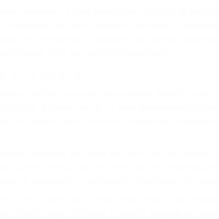
ones cansados o partes defectuosas a la lista de posibil
as! Cualquiera que sea la causa del accidente, ¡nosotr
 cada uno de nosotros la obligación de manejar responsa
u propiedad, tiene que hacerse responsable.
A CULPABLE
cket no significa que usted sea culpable. Nuestro trafic
ría legal. Él tiene más de 17 años de experiencia legal
al, él trabajará para minimizar las posibles consecuenci
udaban en pagar los tickets de tráfico que les pusieran 
 más que una ofensa. Aún un ticket por alta velocidad pu
como la suspensión o revocación del privilegio de conduci
to suma un punto en su licencia de conducir. Su compañ
 No corra el riesgo. Contacte a nuestro abogado en viol