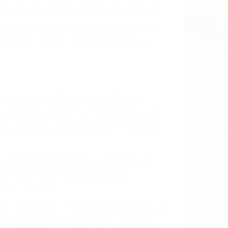
idades ¡y podrá darse cuenta de que tan
os podemos ayudar! Cuando una persona
blemente. Si otro conductor causa un
o abogado describirá claramente sus
, los cuales pondrá a su disposición. Con
as negativas de su violación a las leyes
y así continuaban con su vida. Hoy, de
ede tener serias consecuencias,
r o licencia.
ía de seguros incluso podría cancelar su
aciones de tránsito hoy mismo y obtenga