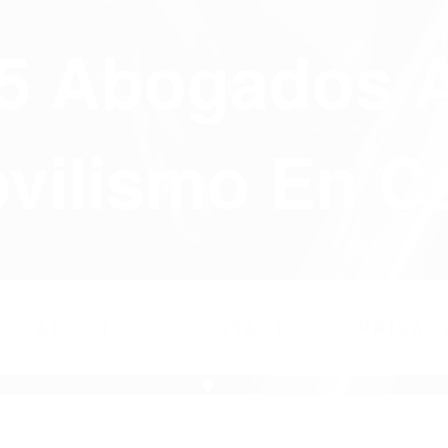
75 Abogados 
ilismo En Ca
ABOUT
CONTACT
PRIVAC