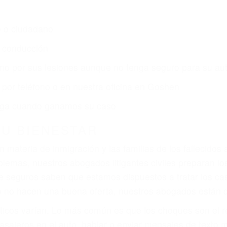
o o ciudadano
e conducción
amo por sus lesiones aunque no tenga seguro para su aut
por teléfono o en nuestra oficina en Goshen
 paga cuando ganamos su caso
SU BIENESTAR
materia de inmigración y las familias de los fallecidos 
emas, nuestros abogados litigantes civiles preparan los 
 seguros saben que estamos dispuestos a tratar los ca
 no hacen una buena oferta, nuestros abogados están di
ticos varían. Lo más común es que los choques son el r
asajeros en el auto, hablar o enviar mensajes de texto