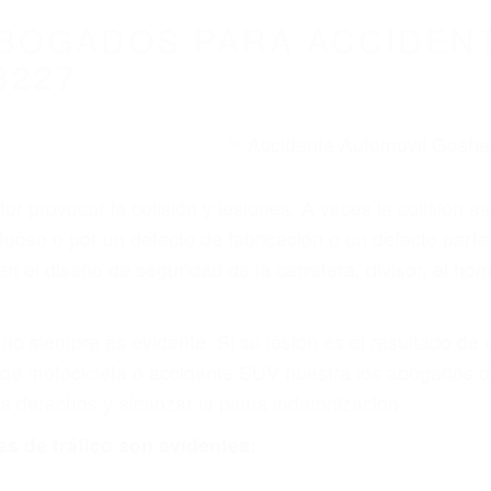
BOGADOS PARA ACCIDEN
3227
r provocar la colisión y lesiones. A veces la colisión es
uoso o por un defecto de fabricación o un defecto part
en el diseño de seguridad de la carretera, divisor, el ho
no siempre es evidente. Si su lesión es el resultado de
 de motocicleta o accidente SUV nuestra los abogados d
s derechos y alcanzar la plena indemnización.
s de tráfico son evidentes: