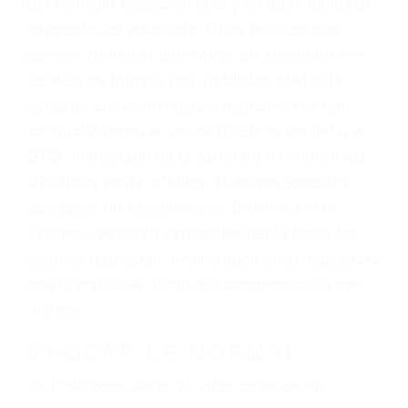
una comprensiva atención personalizada.
Lucharemos incansablemente para que usted
reciba la indemnización que merece por sus
lesiones, gastos médicos futuros, pérdida de
ingresos actuales y/o a futuro y para resarcir su
dolor y sufrimiento emocional.
El factor principal que un abogado de lesiones
personales debe determinar, es si el conductor
del vehículo estaba en falta y en qué medida al
momento del accidente. Otros factores que
pueden contribuir a provocar un accidente son
señales de tránsito con visibilidad obstruida,
faltas de atención, fatiga o distracciones del
conductor como el uso del teléfono celular o el
GPS, mal estado de la carretera o condiciones