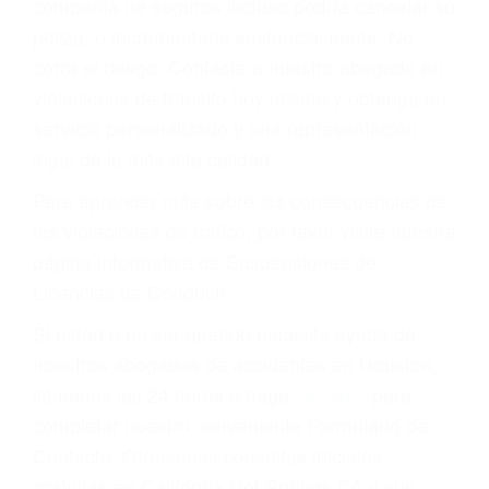
pusieran y así continuaban con su vida. Hoy, de
todos modos, los tickets de tránsito son más
que una ofensa. Aún un ticket por alta velocidad
puede tener serias consecuencias, incluyendo
multas, cargos, recargos, así como la
suspensión o revocación del privilegio de
conducir o licencia.
Cada condena por una violación de tránsito
suma un punto en su licencia de conducir. Su
compañía de seguros incluso podría cancelar su
póliza, o incrementarla sustancialmente. No
corra el riesgo. Contacte a nuestro abogado en
violaciones de tránsito hoy mismo y obtenga un
servicio personalizado y una representación
legal de la más alta calidad.
Para aprender más sobre las consecuencias de