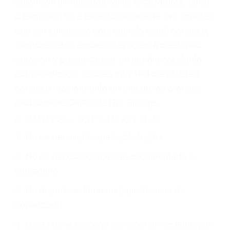
climáticas desfavorables. Nuestros expertos
abogados de accidentes en California Hot
Springs, revisarán exhaustivamente todos los
factores que están involucrados en su caso para
que la justicia le otorgue la compensación que
merece.
CHOCAR ES NORMAL
Es triste pero cierto, si usted conduce un
automóvil en nuestras calles y carreteras, tarde
o temprano va a tener un accidente. No importa
qué tan cuidadoso sea, cuando usted conduce,
siempre habrá alguien que no está prestando
atención y puede causar un terrible accidente
automovilístico. Esto es muy factible si usted
conduce regularmente en una de las grandes