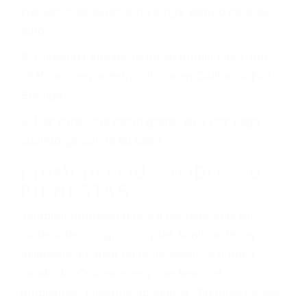
ciudades de California Hot Springs.
6 PUNTOS IMPORTANTES
1. No es necesario que hable Ingles
2. No es necesario que sea documentado o
ciudadano
3. No importa si tiene un pase/licencia de
conducción
4. Usted tiene derecho de hacer un reclamo por
sus lesiones aunque no tenga seguro para su
auto.
5. Podemos atenderte en su propio casa, por
teléfono o en nuestra oficina en California Hot
Springs
6. Las consultas están gratis; solo nos paga