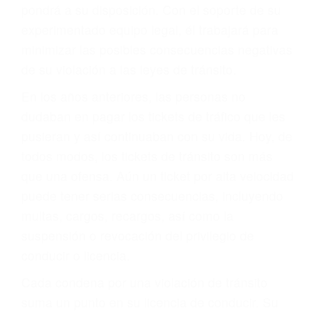
hacerse responsable.
ACUSADO NO SIGNIFICA
CULPABLE
Sólo por el hecho de haber recibido un ticket no
significa que usted sea culpable. Nuestro trafico
abogado describirá claramente sus opciones y
le proveerá con su mejor asesoría legal. Él tiene
más de 17 años de experiencia legal, los cuales
pondrá a su disposición. Con el soporte de su
experimentado equipo legal, él trabajará para
minimizar las posibles consecuencias negativas
de su violación a las leyes de tránsito.
En los años anteriores, las personas no
dudaban en pagar los tickets de tráfico que les