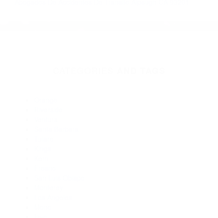
Accidentes En Automovil
Tragicos Accidentes
Automovilisticos
Más abogados de automóviles en el condado de Tulare:
Abogados De Accidentes De Carro Alpaugh CA 93201
Abogados Especialistas En Accidentes De Trafico Alpaugh
CA 93201
Abogados De Acidentes Alpaugh CA 93201
Abogado Accidente De Auto Alpaugh CA 93201
Abogados Accidentes Alpaugh CA 93201
Abogados Accidentes California Hot Springs CA 93207
Abogados De Acidentes California Hot Springs CA 93207
Abogados De Accidentes De Trafico Alpaugh CA 93201
Abogados Para Accidentes Alpaugh CA 93201
Abogados De Accidentes De Transito Alpaugh CA 93201
CATEGORIES
AND TAGS