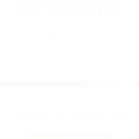
(855) 403-8675
Abogados
Accidentes De
Automovilismo
En California
BY
(855) 403-8675 ABOGADOS
ACCIDENTES DE
AUTOMOVILISMO EN