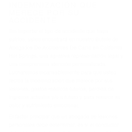
Accidentes de vehículos y automóviles
Accidentes de camiones
Accidentes de motocicletas
Lesiones en barcos y aviones
Accidentes por resbalones y caídas
Accidentes por conductores ebrios o intoxicados (DUI
y DWI)
Accidentes peatonales, de motos y bicicletas
Accidentes de autobuses y trene
Accidentes de carretera
OBTENGA LA
INDEMNIZACIÓN QUE
MERECE POR SU
ACCIDENTE
Sin importar el tipo de accidente que haya
sufrido, usted encontrará en nuestro Bufete de
Abogados De Accidentes De Carro en California
Hot Springs, una agresiva representación legal y