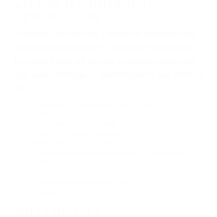
tráfico son evidentes:
Envío de mensajes de texto al conducir
Exceso de velocidad
El no obedecer las señales de tráfico
Conducir de manera imprudente
Conducir bajo los efectos del alcohol
Reventón de llanta o neumático
OBTENGA AYUDA LEGAL
DE ABOGADOS DE
ACCIDENTES DE CARRO
EN CALIFORNIA HOT
SPRINGS CA
Nuestros reconocidos y expertos abogados de
lesiones personales en California Hot Springs
lucharán hasta las últimas consecuencias para
que usted obtenga la indemnización que merece
por: