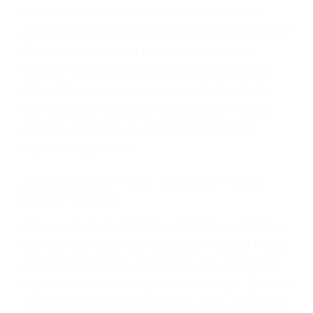
Las causas de los accidentes automovilísticos
varían. Lo más común es que los choques son
el resultado de conducir de forma imprudente o
distracciones (como otros pasajeros en el auto,
hablar o enviar mensajes de texto mientras
conduce). Agregue conductores incapacitados o
ebrios, choferes de camiones cansados o partes
defectuosas a la lista de posibilidades ¡y podrá
darse cuenta de que tan peligrosas pueden ser
nuestras carreteras! Cualquiera que sea la
causa del accidente, ¡nosotros podemos ayudar!
Cuando una persona se sienta detrás del
volante, nos debe a cada uno de nosotros la
obligación de manejar responsablemente. Si
otro conductor causa un accidente y le causa
daños a usted o a su propiedad, tiene que