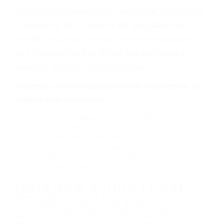
un diseño defectuoso o por un defecto de
fabricación o un defecto parte tal como un
neumático defectuoso. A veces el accidente es
causado por fallas en el diseño de seguridad de
la carretera, divisor, el hombro, la señalización
de barandas o pobres o la iluminación.
La causa exacta de un accidente de auto no
siempre es evidente. Si su lesión es el resultado
de un accidente de coche, accidente de camión,
accidente de autobús, accidente de motocicleta
o accidente SUV nuestra los abogados de
accidentes de auto encontrará las respuestas
que necesita para proteger sus derechos y
alcanzar la plena indemnización.
Algunas de las causas de los accidentes de