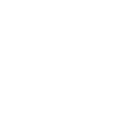
las violaciones de tráfico, por favor visite nuestra
página informativa de Suspensiones de
Licencias de Conducir.
Si usted o un ser querido necesita ayuda de
nosotros abogados de accidentes en Houston,
llámenos las 24 horas o haga
clic aquí
para
completar nuestro conveniente Formulario de
Contacto. Ofrecemos consultas iniciales
gratuitas en California Hot Springs CA y sus
alrededores, y en todo el estado de California.
¡No Pagará un Centavo a Menos que Obtenga
una Indemnización! Contáctenos hoy mismo
para saber si está capacitado para iniciar una
demanda judicial.