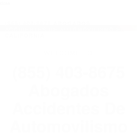
close
Toggl
naviga
(855) 403-8675 ABOGADOS
ACCIDENTES DE AUTOMOVILISMO EN
CALIFORNIA
WELCOME TO