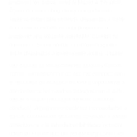
cuando ganamos su caso
PRIMERO QUE TODO: SU
BIENESTAR
También representamos a las personas en
materia de inmigración y las familias de los
fallecidos a causa de la negligencia o mala
conducta. Cualesquiera que sean los
problemas, nuestros abogados litigantes civiles
preparan los casos como si fueran a ir a juicio.
Oponerse a los abogados y compañías de
seguros saben que estamos dispuestos a tratar
los casos, haciéndolos más propensos a
proponer una solución aceptable. Cuando no
hacen una buena oferta, nuestros abogados
están dispuestos a comparecer ante el tribunal.