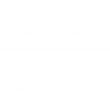
ABOGADOS ACCIDENTES DE AUTOMOVI
OS DE ACCIDENTES DE CARRO MOORPARK C
nt category
BOGADOS DE ACCIDENTE
OORPARK CA 93021