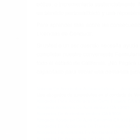
4. Usted tiene derecho de hacer un recl
5. Podemos atenderte en su propio casa, 
6. Las consultas están gratis; solo nos
PRIMERO QUE TODO: 
También representamos a las personas en 
conducta. Cualesquiera que sean los probl
Oponerse a los abogados y compañías de
proponer una solución aceptable. Cuando
Las causas de los accidentes automovilís
imprudente o distracciones (como otros p
incapacitados o ebrios, choferes de cami
peligrosas pueden ser nuestras carreter
se sienta detrás del volante, nos debe a
accidente y le causa daños a usted o a s