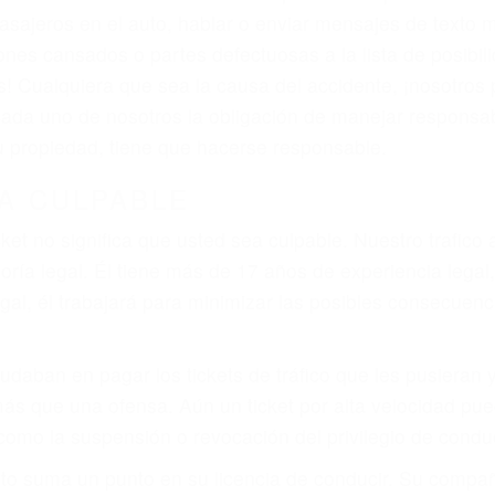
iones personales debe determinar, es si el conductor de
que pueden contribuir a provocar un accidente son señale
 del conductor como el uso del teléfono celular o el GPS
rtos abogados de accidentes en Moorpark, revisarán exh
a justicia le otorgue la compensación que merece.
n automóvil en nuestras calles y carreteras, tarde o temp
duce, siempre habrá alguien que no está prestando aten
actible si usted conduce regularmente en una de las gr
o o ciudadano
e conducción