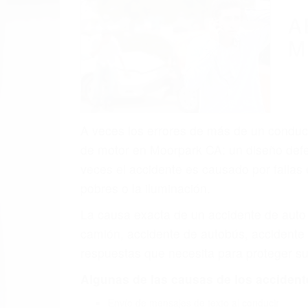
(855) 403-
Autom