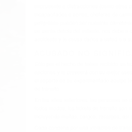
El factor principal que un abogado de les
al momento del accidente. Otros factores 
faltas de atención, fatiga o distracciones
climáticas desfavorables. Nuestros expe
están involucrados en su caso para que l
CHOCAR ES NORMAL
Es triste pero cierto, si usted conduce u
qué tan cuidadoso sea, cuando usted con
accidente automovilístico. Esto es muy f
6 PUNTOS IMPORTANTES
1. No es necesario que hable Ingles
2. No es necesario que sea documentad
3. No importa si tiene un pase/licencia d