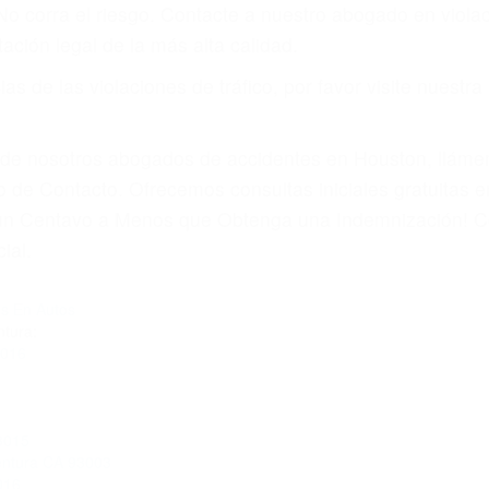
amo por sus lesiones aunque no tenga seguro para su aut
por teléfono o en nuestra oficina en Moorpark
 paga cuando ganamos su caso
SU BIENESTAR
materia de inmigración y las familias de los fallecidos 
emas, nuestros abogados litigantes civiles preparan los 
 seguros saben que estamos dispuestos a tratar los ca
 no hacen una buena oferta, nuestros abogados están di
ticos varían. Lo más común es que los choques son el r
asajeros en el auto, hablar o enviar mensajes de texto
ones cansados o partes defectuosas a la lista de posibil
as! Cualquiera que sea la causa del accidente, ¡nosotr
 cada uno de nosotros la obligación de manejar responsa
u propiedad, tiene que hacerse responsable.