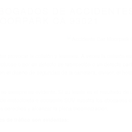
WELCOME TO
8675 Abogados Ac
ovilismo En Cali