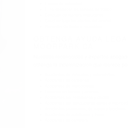
BY
(855) 403-8675 
ABOGAD
Pare
A
M