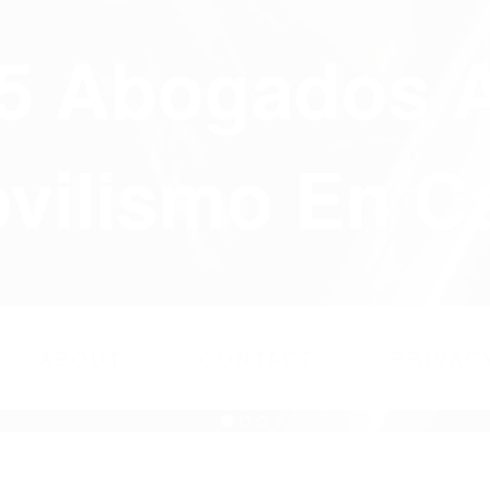
75 Abogados 
ilismo En Ca
ABOUT
CONTACT
PRIVAC