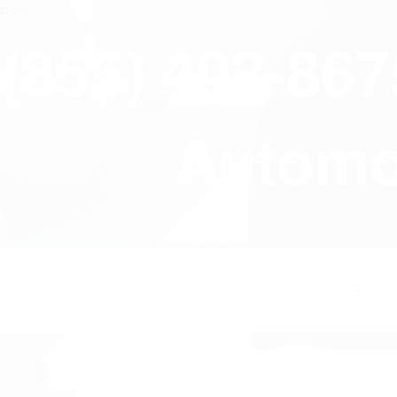
close
(855) 403-86
Automov
HOME