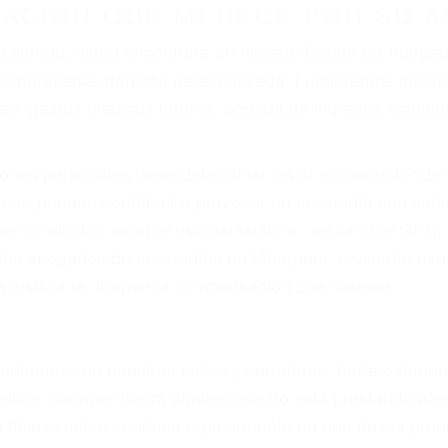
r provocar la colisión y lesiones. A veces la colisión es
tuoso o por un defecto de fabricación o un defecto par
en el diseño de seguridad de la carretera, divisor, el ho
no siempre es evidente. Si su lesión es el resultado de
 de motocicleta o accidente SUV nuestra los abogados d
s derechos y alcanzar la plena indemnización.
s de tráfico son evidentes:
L DE ABOGADOS DE ACCIDENT