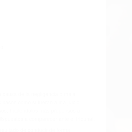
as últimas consecuencias para que usted
CCIDENTE
ados De Accidentes De Carro en Moorpark,
sablemente para que usted reciba la
/o a futuro y para resarcir su dolor y