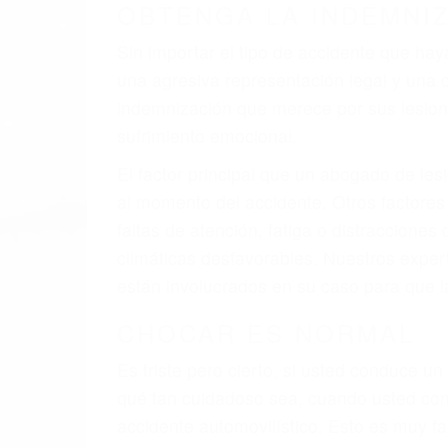
A veces los errores de más de un conducto
de motor en Moorpark CA: un diseño defec
veces el accidente es causado por fallas 
pobres o la iluminación.
La causa exacta de un accidente de auto 
camión, accidente de autobús, accidente
respuestas que necesita para proteger su
Algunas de las causas de los accidente
Envío de mensajes de texto al conducir
Exceso de velocidad
El no obedecer las señales de tráfico
Conducir de manera imprudente
Conducir bajo los efectos del alcohol
Reventón de llanta o neumático
OBTENGA AYUDA LEGA