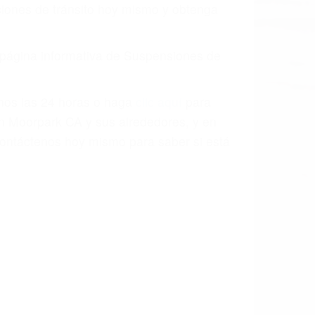
o.
a causa de la negligencia o mala
casos como si fueran a ir a juicio.
sos, haciéndolos más propensos a
spuestos a comparecer ante el tribunal.
esultado de conducir de forma
 mientras conduce). Agregue conductores
idades ¡y podrá darse cuenta de que tan
os podemos ayudar! Cuando una persona
blemente. Si otro conductor causa un