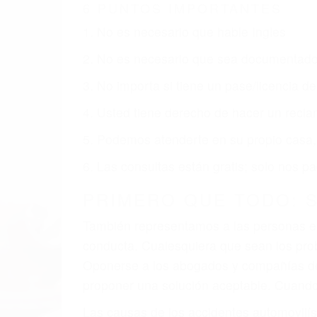
MOORPARK CA
Nuestros reconocidos y expertos abogado
obtenga la indemnización que merece po
Accidentes de vehículos y automóviles
Accidentes de camiones
Accidentes de motocicletas
Lesiones en barcos y aviones
Accidentes por resbalones y caídas
Accidentes por conductores ebrios o intoxica
Accidentes peatonales, de motos y bicicletas
Accidentes de autobuses y trene
Accidentes de carretera
OBTENGA LA INDEMNI
Sin importar el tipo de accidente que h
una agresiva representación legal y una
indemnización que merece por sus lesiones
sufrimiento emocional.