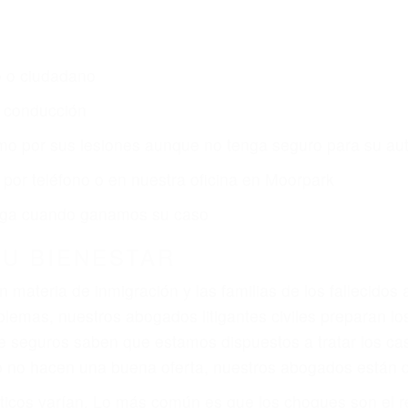
s de lesiones personales en Moorpark lucharán hasta l
r:
dos (DUI y DWI)
ZACIÓN QUE MERECE POR SU A
aya sufrido, usted encontrará en nuestro Bufete de Abog
 comprensiva atención personalizada. Lucharemos incan
, gastos médicos futuros, pérdida de ingresos actuales y