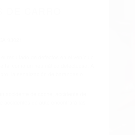
cidentes De
fornia