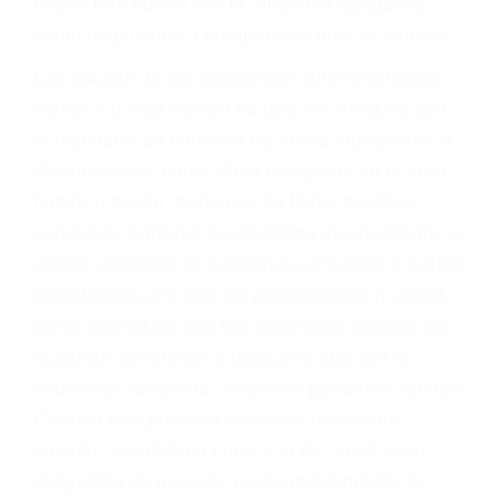
materia de inmigración y las familias de los
fallecidos a causa de la negligencia o mala
conducta. Cualesquiera que sean los
problemas, nuestros abogados litigantes civiles
preparan los casos como si fueran a ir a juicio.
Oponerse a los abogados y compañías de
seguros saben que estamos dispuestos a tratar
los casos, haciéndolos más propensos a
proponer una solución aceptable. Cuando no
hacen una buena oferta, nuestros abogados
están dispuestos a comparecer ante el tribunal.
Las causas de los accidentes automovilísticos
varían. Lo más común es que los choques son
el resultado de conducir de forma imprudente o
distracciones (como otros pasajeros en el auto,
hablar o enviar mensajes de texto mientras