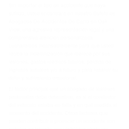
Accidentes por resbalones y caídas
Accidentes por conductores ebrios o intoxicados (DUI
y DWI)
Accidentes peatonales, de motos y bicicletas
Accidentes de autobuses y trene
Accidentes de carretera
OBTENGA LA
INDEMNIZACIÓN QUE
MERECE POR SU
ACCIDENTE
Sin importar el tipo de accidente que haya
sufrido, usted encontrará en nuestro Bufete de
Abogados De Accidentes De Carro en Oak
View, una agresiva representación legal y una
comprensiva atención personalizada.
Lucharemos incansablemente para que usted
reciba la indemnización que merece por sus