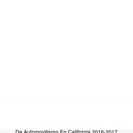
Abogados De Acidentes Ventura CA 93005
Abogado Accidente De Auto Ventura CA 93006
Abogados Para Accidentes Camarillo CA 93010
Abogados De Trafico Ventura CA 93004
Abogados De Acidentes Moorpark CA 93021
CATEGORIES
AND TAGS
Orange
Riverside
Ventura
Santa Barbara
Tulare
Kings
Kern
Fresno