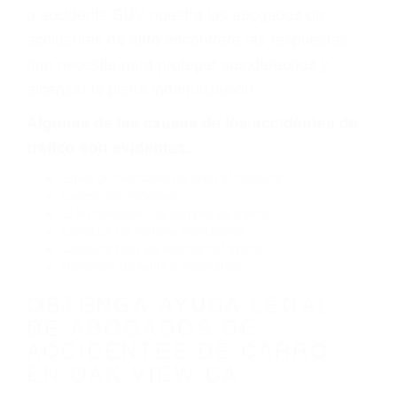
defecto parte tal como un neumático
defectuoso. A veces el accidente es causado
por fallas en el diseño de seguridad de la
carretera, divisor, el hombro, la señalización de
barandas o pobres o la iluminación.
La causa exacta de un accidente de auto no
siempre es evidente. Si su lesión es el resultado
de un accidente de coche, accidente de camión,
accidente de autobús, accidente de motocicleta
o accidente SUV nuestra los abogados de
accidentes de auto encontrará las respuestas
que necesita para proteger sus derechos y
alcanzar la plena indemnización.
Algunas de las causas de los accidentes de
tráfico son evidentes: