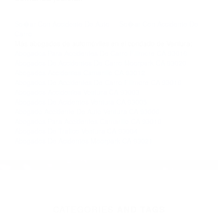
nosotros abogados de accidentes en Houston,
llámenos las 24 horas o haga
clic aquí
para
completar nuestro conveniente Formulario de
Contacto. Ofrecemos consultas iniciales
gratuitas en Oak View CA y sus alrededores, y
en todo el estado de California. ¡No Pagará un
Centavo a Menos que Obtenga una
Indemnización! Contáctenos hoy mismo para
saber si está capacitado para iniciar una
demanda judicial.
So�ar Con Accidente De Auto
So�ar Con Accidente De
Carro
Más abogados de automóviles en el condado de Ventura:
Abogados Para Accidentes De Carro Fillmore CA 93016
Abogados De Accidentes De Carro Moorpark CA 93020
Abogados Accidentes Camarillo CA 93012
Abogados De Accidentes De Carro Fillmore CA 93016
Abogados Accidentes Ventura CA 93003