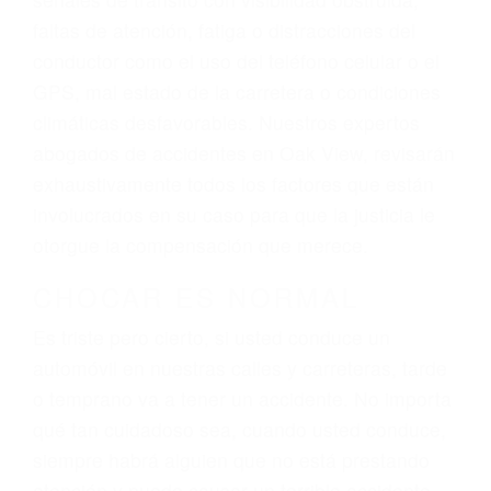
lesiones, gastos médicos futuros, pérdida de
ingresos actuales y/o a futuro y para resarcir su
dolor y sufrimiento emocional.
El factor principal que un abogado de lesiones
personales debe determinar, es si el conductor
del vehículo estaba en falta y en qué medida al
momento del accidente. Otros factores que
pueden contribuir a provocar un accidente son
señales de tránsito con visibilidad obstruida,
faltas de atención, fatiga o distracciones del
conductor como el uso del teléfono celular o el
GPS, mal estado de la carretera o condiciones
climáticas desfavorables. Nuestros expertos
abogados de accidentes en Oak View, revisarán
exhaustivamente todos los factores que están