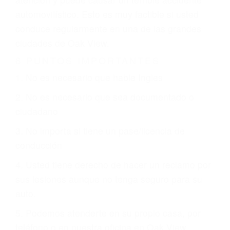
involucrados en su caso para que la justicia le
otorgue la compensación que merece.
CHOCAR ES NORMAL
Es triste pero cierto, si usted conduce un
automóvil en nuestras calles y carreteras, tarde
o temprano va a tener un accidente. No importa
qué tan cuidadoso sea, cuando usted conduce,
siempre habrá alguien que no está prestando
atención y puede causar un terrible accidente
automovilístico. Esto es muy factible si usted
conduce regularmente en una de las grandes
ciudades de Oak View.
6 PUNTOS IMPORTANTES
1. No es necesario que hable Ingles
2. No es necesario que sea documentado o