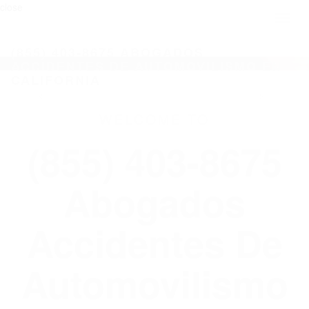
close
Toggl
naviga
(855) 403-8675 ABOGADOS
ACCIDENTES DE AUTOMOVILISMO EN
CALIFORNIA
WELCOME TO