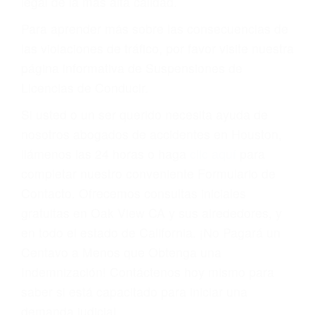
conducir o licencia.
Cada condena por una violación de tránsito
suma un punto en su licencia de conducir. Su
compañía de seguros incluso podría cancelar su
póliza, o incrementarla sustancialmente. No
corra el riesgo. Contacte a nuestro abogado en
violaciones de tránsito hoy mismo y obtenga un
servicio personalizado y una representación
legal de la más alta calidad.
Para aprender más sobre las consecuencias de
las violaciones de tráfico, por favor visite nuestra
página informativa de Suspensiones de
Licencias de Conducir.
Si usted o un ser querido necesita ayuda de