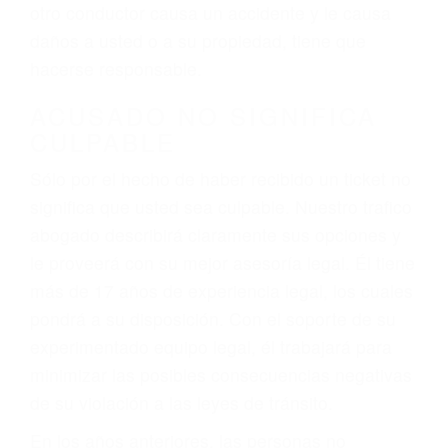
conduce). Agregue conductores incapacitados o
ebrios, choferes de camiones cansados o partes
defectuosas a la lista de posibilidades ¡y podrá
darse cuenta de que tan peligrosas pueden ser
nuestras carreteras! Cualquiera que sea la
causa del accidente, ¡nosotros podemos ayudar!
Cuando una persona se sienta detrás del
volante, nos debe a cada uno de nosotros la
obligación de manejar responsablemente. Si
otro conductor causa un accidente y le causa
daños a usted o a su propiedad, tiene que
hacerse responsable.
ACUSADO NO SIGNIFICA
CULPABLE
Sólo por el hecho de haber recibido un ticket no