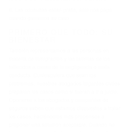
ciudadano
3. No importa si tiene un pase/licencia de
conducción
4. Usted tiene derecho de hacer un reclamo por
sus lesiones aunque no tenga seguro para su
auto.
5. Podemos atenderte en su propio casa, por
teléfono o en nuestra oficina en Oak View
6. Las consultas están gratis; solo nos paga
cuando ganamos su caso
PRIMERO QUE TODO: SU
BIENESTAR
También representamos a las personas en