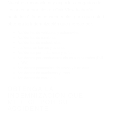
Envío de mensajes de texto al conducir
Exceso de velocidad
El no obedecer las señales de tráfico
Conducir de manera imprudente
Conducir bajo los efectos del alcohol
Reventón de llanta o neumático
OBTENGA AYUDA LEGAL
DE ABOGADOS DE
ACCIDENTES DE CARRO
EN OAK VIEW CA
Nuestros reconocidos y expertos abogados de
lesiones personales en Oak View lucharán
hasta las últimas consecuencias para que usted
obtenga la indemnización que merece por:
Accidentes de vehículos y automóviles
Accidentes de camiones
Accidentes de motocicletas
Lesiones en barcos y aviones