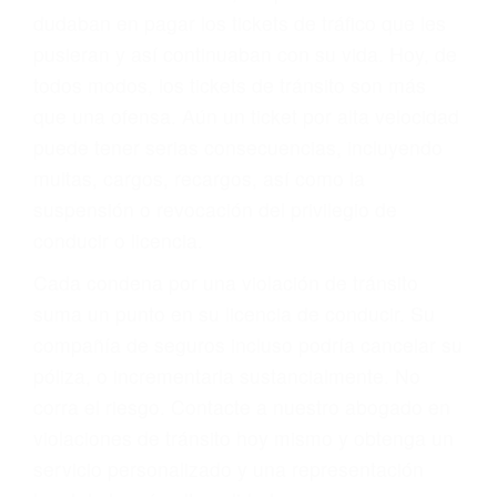
significa que usted sea culpable. Nuestro trafico
abogado describirá claramente sus opciones y
le proveerá con su mejor asesoría legal. Él tiene
más de 17 años de experiencia legal, los cuales
pondrá a su disposición. Con el soporte de su
experimentado equipo legal, él trabajará para
minimizar las posibles consecuencias negativas
de su violación a las leyes de tránsito.
En los años anteriores, las personas no
dudaban en pagar los tickets de tráfico que les
pusieran y así continuaban con su vida. Hoy, de
todos modos, los tickets de tránsito son más
que una ofensa. Aún un ticket por alta velocidad
puede tener serias consecuencias, incluyendo
multas, cargos, recargos, así como la
suspensión o revocación del privilegio de