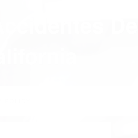
Accidentes De
lifornia
Y POLICY