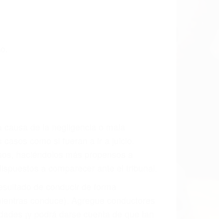
o.
a causa de la negligencia o mala
casos como si fueran a ir a juicio.
sos, haciéndolos más propensos a
spuestos a comparecer ante el tribunal.
esultado de conducir de forma
 mientras conduce). Agregue conductores
idades ¡y podrá darse cuenta de que tan