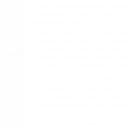
agresiva representación legal y una com
indemnización que merece por sus lesiones
sufrimiento emocional.
El factor principal que un abogado de les
al momento del accidente. Otros factores 
faltas de atención, fatiga o distracciones
climáticas desfavorables. Nuestros exper
involucrados en su caso para que la just
CHOCAR ES NORMAL
Es triste pero cierto, si usted conduce u
qué tan cuidadoso sea, cuando usted con
accidente automovilístico. Esto es muy f
6 PUNTOS IMPORTANTES
1. No es necesario que hable Ingles