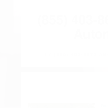
(855) 403-
Autom
BY
(855) 403-8675 
Pare