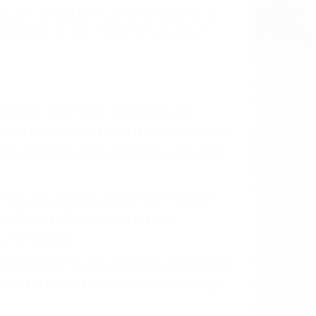
os podemos ayudar! Cuando una persona
blemente. Si otro conductor causa un
o abogado describirá claramente sus
, los cuales pondrá a su disposición. Con
as negativas de su violación a las leyes
y así continuaban con su vida. Hoy, de
ede tener serias consecuencias,
r o licencia.
ía de seguros incluso podría cancelar su
aciones de tránsito hoy mismo y obtenga