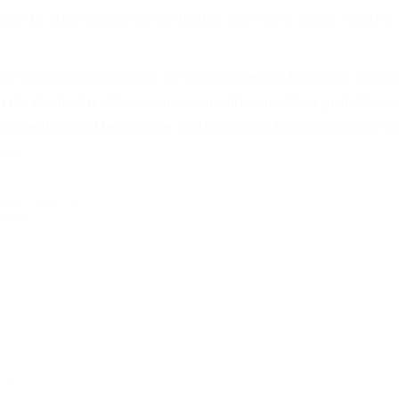
s de las violaciones de tráfico, por favor visite nuestr
a de nosotros abogados de accidentes en Houston, llám
 de Contacto. Ofrecemos consultas iniciales gratuitas e
á un Centavo a Menos que Obtenga una Indemnización! C
ial.
tos California
tura:
002
3002
004