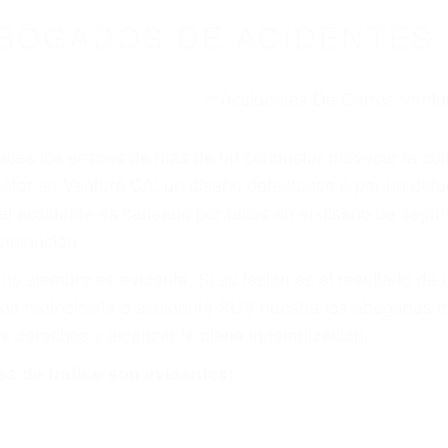
BOGADOS DE ACIDENTES 
eces los errores de más de un conductor provocar la colis
otor en Ventura CA: un diseño defectuoso o por un defec
accidente es causado por fallas en el diseño de segurida
luminación.
no siempre es evidente. Si su lesión es el resultado de
 de motocicleta o accidente SUV nuestra los abogados d
s derechos y alcanzar la plena indemnización.
s de tráfico son evidentes: