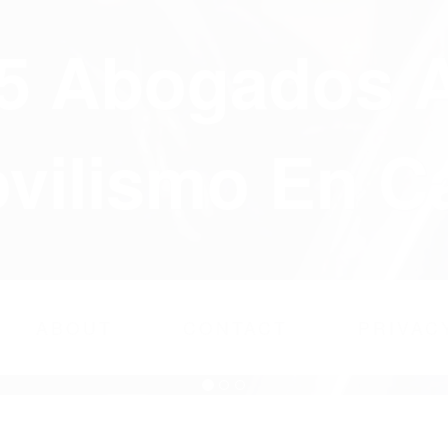
75 Abogados 
ilismo En Ca
ABOUT
CONTACT
PRIVAC