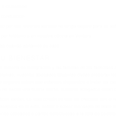
o o ciudadano
e conducción
amo por sus lesiones aunque no tenga seguro para su aut
por teléfono o en nuestra oficina en Ventura
 paga cuando ganamos su caso
SU BIENESTAR
materia de inmigración y las familias de los fallecidos 
emas, nuestros abogados litigantes civiles preparan los 
 seguros saben que estamos dispuestos a tratar los ca
 no hacen una buena oferta, nuestros abogados están di
ticos varían. Lo más común es que los choques son el r
asajeros en el auto, hablar o enviar mensajes de texto
ones cansados o partes defectuosas a la lista de posibil