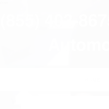
close
(855) 403-86
Automov
HOME