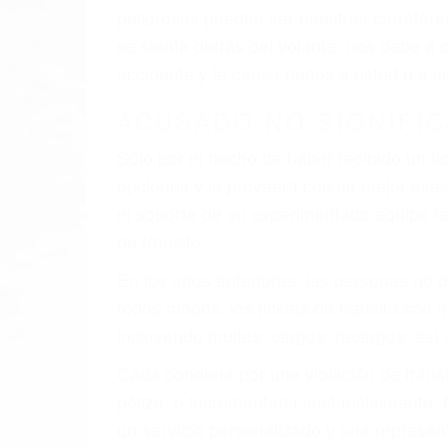
peligrosas pueden ser nuestras carreter
se sienta detrás del volante, nos debe a
accidente y le causa daños a usted o a s
ACUSADO NO SIGNIFIC
Sólo por el hecho de haber recibido un ti
opciones y le proveerá con su mejor aseso
el soporte de su experimentado equipo leg
de tránsito.
En los años anteriores, las personas no d
todos modos, los tickets de tránsito son
incluyendo multas, cargos, recargos, así 
Cada condena por una violación de tránsi
póliza, o incrementarla sustancialmente.
un servicio personalizado y una represent