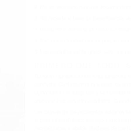
2. No es necesario que sea documentad
3. No importa si tiene un pase/licencia d
4. Usted tiene derecho de hacer un recl
5. Podemos atenderte en su propio casa, 
6. Las consultas están gratis; solo nos
PRIMERO QUE TODO: 
También representamos a las personas en 
conducta. Cualesquiera que sean los probl
Oponerse a los abogados y compañías de
proponer una solución aceptable. Cuando
Las causas de los accidentes automovilís
imprudente o distracciones (como otros p
incapacitados o ebrios, choferes de cami