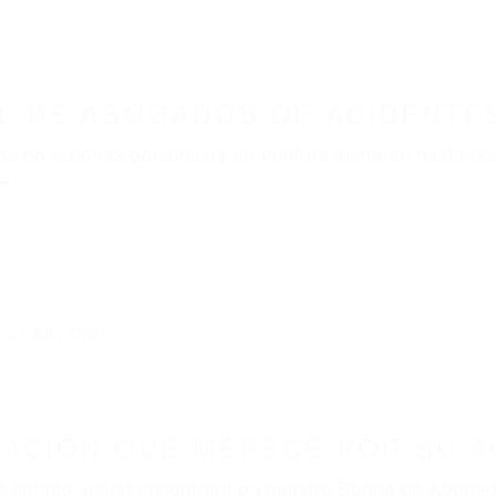
L DE ABOGADOS DE ACIDENTE
s de lesiones personales en Ventura lucharán hasta la
r:
dos (DUI y DWI)
ZACIÓN QUE MERECE POR SU A
ya sufrido, usted encontrará en nuestro Bufete de Abog