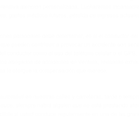
prensiva atención personalizada. Lucharemos incansable
, gastos médicos futuros, pérdida de ingresos actuales y
iones personales debe determinar, es si el conductor de
que pueden contribuir a provocar un accidente son señale
 del conductor como el uso del teléfono celular o el GPS
tos abogados de accidentes en Ventura, revisarán exhau
icia le otorgue la compensación que merece.
n automóvil en nuestras calles y carreteras, tarde o temp
duce, siempre habrá alguien que no está prestando aten
actible si usted conduce regularmente en una de las gra