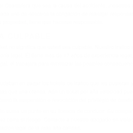
as! Cualquiera que sea la causa del accidente, ¡nosotr
 cada uno de nosotros la obligación de manejar responsa
u propiedad, tiene que hacerse responsable.
A CULPABLE
cket no significa que usted sea culpable. Nuestro trafic
ría legal. Él tiene más de 17 años de experiencia legal
al, él trabajará para minimizar las posibles consecuenci
udaban en pagar los tickets de tráfico que les pusieran 
 más que una ofensa. Aún un ticket por alta velocidad pu
como la suspensión o revocación del privilegio de conduci
to suma un punto en su licencia de conducir. Su compañ
 No corra el riesgo. Contacte a nuestro abogado en viol
ación legal de la más alta calidad.