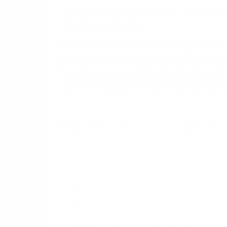
Para aprender más sobre las consecuencia
Licencias de Conducir.
Si usted o un ser querido necesita ayud
completar nuestro conveniente Formulario
todo el estado de California. ¡No Pagar
capacitado para iniciar una demanda judic
So�ar Con Choque California
Ver Choques De Au
Más abogados de automóviles en el condado de Ven
Abogados De Accidentes De Trafico Ventura CA 93
Abogado Accidente De Auto Ventura CA 93001
Abogados Para Accidentes De Carro Ventura CA 9
Abogados Accidentes Ventura CA 93002
Abogados De Trafico Ventura CA 93001
Abogados De Trafico Ventura CA 93003
Abogados Para Accidentes Ventura CA 93004
Abogados De Trafico Ventura CA 93004
Abogados De Accidentes De Trafico Ventura CA 93
Abogado Accidente De Auto Ventura CA 93002