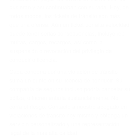
abogado describirá claramente sus opciones y
le proveerá con su mejor asesoría legal. Él tiene
más de 17 años de experiencia legal, los cuales
pondrá a su disposición. Con el soporte de su
experimentado equipo legal, él trabajará para
minimizar las posibles consecuencias negativas
de su violación a las leyes de tránsito.
En los años anteriores, las personas no
dudaban en pagar los tickets de tráfico que les
pusieran y así continuaban con su vida. Hoy, de
todos modos, los tickets de tránsito son más
que una ofensa. Aún un ticket por alta velocidad
puede tener serias consecuencias, incluyendo
multas, cargos, recargos, así como la
suspensión o revocación del privilegio de