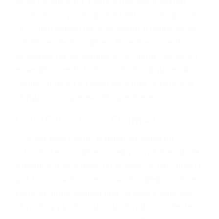
ingresos actuales y/o a futuro y para resarcir su
dolor y sufrimiento emocional.
El factor principal que un abogado de lesiones
personales debe determinar, es si el conductor
del vehículo estaba en falta y en qué medida al
momento del accidente. Otros factores que
pueden contribuir a provocar un accidente son
señales de tránsito con visibilidad obstruida,
faltas de atención, fatiga o distracciones del
conductor como el uso del teléfono celular o el
GPS, mal estado de la carretera o condiciones
climáticas desfavorables. Nuestros expertos
abogados de accidentes en Fillmore, revisarán
exhaustivamente todos los factores que están
involucrados en su caso para que la justicia le