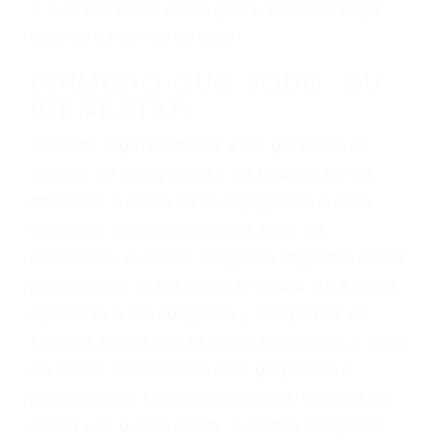
ciudadano
3. No importa si tiene un pase/licencia de
conducción
4. Usted tiene derecho de hacer un reclamo por
sus lesiones aunque no tenga seguro para su
auto.
5. Podemos atenderte en su propio casa, por
teléfono o en nuestra oficina en Fillmore
6. Las consultas están gratis; solo nos paga
cuando ganamos su caso
PRIMERO QUE TODO: SU
BIENESTAR
También representamos a las personas en
materia de inmigración y las familias de los