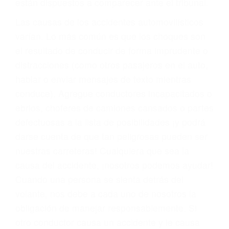
fallecidos a causa de la negligencia o mala
conducta. Cualesquiera que sean los
problemas, nuestros abogados litigantes civiles
preparan los casos como si fueran a ir a juicio.
Oponerse a los abogados y compañías de
seguros saben que estamos dispuestos a tratar
los casos, haciéndolos más propensos a
proponer una solución aceptable. Cuando no
hacen una buena oferta, nuestros abogados
están dispuestos a comparecer ante el tribunal.
Las causas de los accidentes automovilísticos
varían. Lo más común es que los choques son
el resultado de conducir de forma imprudente o
distracciones (como otros pasajeros en el auto,
hablar o enviar mensajes de texto mientras
conduce). Agregue conductores incapacitados o