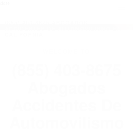
close
Toggl
naviga
(855) 403-8675 ABOGADOS
ACCIDENTES DE AUTOMOVILISMO EN
CALIFORNIA
WELCOME TO