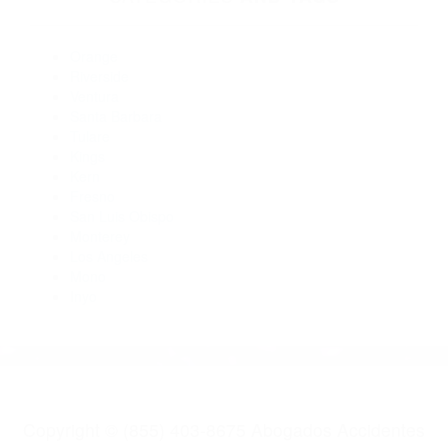
Abogados De Accidentes De Transito Ventura CA 93005
Abogados De Accidentes De Carro Ventura CA 93005
Abogados De Accidentes De Carro Ventura CA 93006
Abogados Accidentes Camarillo CA 93011
Abogados De Accidentes De Trafico Camarillo CA 93011
Abogados Para Accidentes Ventura CA 93002
CATEGORIES
AND TAGS
Orange
Riverside
Ventura
Santa Barbara
Tulare
Kings
Kern