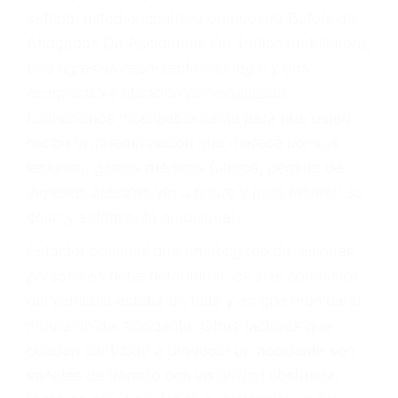
Accidentes por conductores ebrios o intoxicados (DUI
y DWI)
Accidentes peatonales, de motos y bicicletas
Accidentes de autobuses y trene
Accidentes de carretera
OBTENGA LA
INDEMNIZACIÓN QUE
MERECE POR SU
ACCIDENTE
Sin importar el tipo de accidente que haya
sufrido, usted encontrará en nuestro Bufete de
Abogados De Accidentes De Trafico en Fillmore,
una agresiva representación legal y una
comprensiva atención personalizada.
Lucharemos incansablemente para que usted
reciba la indemnización que merece por sus
lesiones, gastos médicos futuros, pérdida de