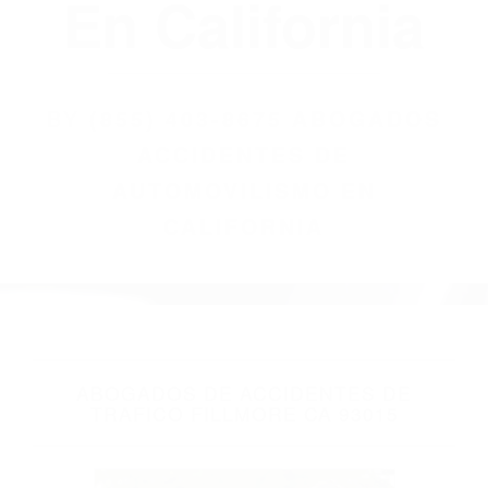
(855) 403-8675
Abogados
Accidentes De
Automovilismo
En California
BY
(855) 403-8675 ABOGADOS
ACCIDENTES DE
AUTOMOVILISMO EN