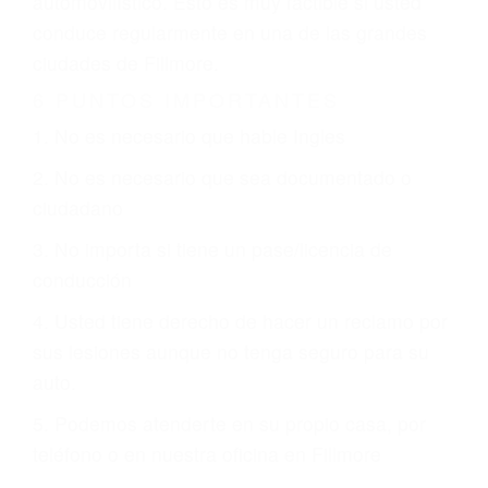
otorgue la compensación que merece.
CHOCAR ES NORMAL
Es triste pero cierto, si usted conduce un
automóvil en nuestras calles y carreteras, tarde
o temprano va a tener un accidente. No importa
qué tan cuidadoso sea, cuando usted conduce,
siempre habrá alguien que no está prestando
atención y puede causar un terrible accidente
automovilístico. Esto es muy factible si usted
conduce regularmente en una de las grandes
ciudades de Fillmore.
6 PUNTOS IMPORTANTES
1. No es necesario que hable Ingles
2. No es necesario que sea documentado o