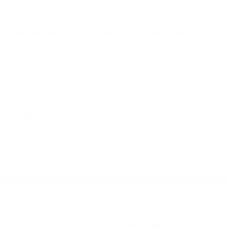
llámenos las 24 horas o haga
clic aquí
para
completar nuestro conveniente Formulario de
Contacto. Ofrecemos consultas iniciales
gratuitas en Fillmore CA y sus alrededores, y en
todo el estado de California. ¡No Pagará un
Centavo a Menos que Obtenga una
Indemnización! Contáctenos hoy mismo para
saber si está capacitado para iniciar una
demanda judicial.
Imagenes De Choques California
Accidentes De Carros
Mortales California
Más abogados de automóviles en el condado de Ventura:
Abogados De Accidentes De Trafico Camarillo CA 93012
Abogados Especialistas En Accidentes De Trafico Ventura
CA 93003
Abogados Especialistas En Accidentes De Trafico Ventura
CA 93002
Abogados De Trafico Ventura CA 93009