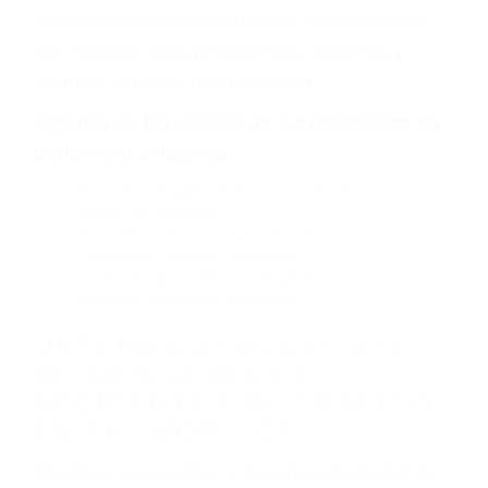
defectuoso. A veces el accidente es causado
por fallas en el diseño de seguridad de la
carretera, divisor, el hombro, la señalización de
barandas o pobres o la iluminación.
La causa exacta de un accidente de auto no
siempre es evidente. Si su lesión es el resultado
de un accidente de coche, accidente de camión,
accidente de autobús, accidente de motocicleta
o accidente SUV nuestra los abogados de
accidentes de auto encontrará las respuestas
que necesita para proteger sus derechos y
alcanzar la plena indemnización.
Algunas de las causas de los accidentes de
tráfico son evidentes:
Envío de mensajes de texto al conducir