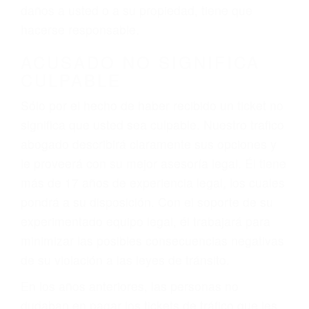
ebrios, choferes de camiones cansados o partes
defectuosas a la lista de posibilidades ¡y podrá
darse cuenta de que tan peligrosas pueden ser
nuestras carreteras! Cualquiera que sea la
causa del accidente, ¡nosotros podemos ayudar!
Cuando una persona se sienta detrás del
volante, nos debe a cada uno de nosotros la
obligación de manejar responsablemente. Si
otro conductor causa un accidente y le causa
daños a usted o a su propiedad, tiene que
hacerse responsable.
ACUSADO NO SIGNIFICA
CULPABLE
Sólo por el hecho de haber recibido un ticket no
significa que usted sea culpable. Nuestro trafico