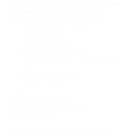
Exceso de velocidad
El no obedecer las señales de tráfico
Conducir de manera imprudente
Conducir bajo los efectos del alcohol
Reventón de llanta o neumático
OBTENGA AYUDA LEGAL
DE ABOGADOS DE
ACCIDENTES DE TRAFICO
EN FILLMORE CA
Nuestros reconocidos y expertos abogados de
lesiones personales en Fillmore lucharán hasta
las últimas consecuencias para que usted
obtenga la indemnización que merece por:
Accidentes de vehículos y automóviles
Accidentes de camiones
Accidentes de motocicletas
Lesiones en barcos y aviones
Accidentes por resbalones y caídas