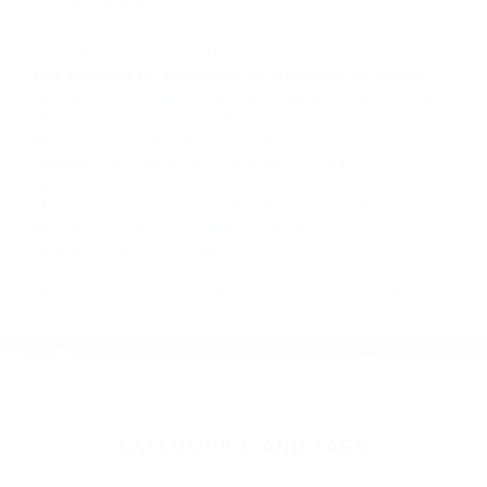
nosotros abogados de accidentes en Houston,
llámenos las 24 horas o haga
clic aquí
para
completar nuestro conveniente Formulario de
Contacto. Ofrecemos consultas iniciales
gratuitas en Simi Valley CA y sus alrededores, y
en todo el estado de California. ¡No Pagará un
Centavo a Menos que Obtenga una
Indemnización! Contáctenos hoy mismo para
saber si está capacitado para iniciar una
demanda judicial.
Acidentes De Trancito
Muertes En Carros
Más abogados de automóviles en el condado de Ventura:
Abogados De Accidentes De Trafico Santa Paula CA 93061
Abogados De Trafico Oxnard CA 93031
Abogados De Trafico Ventura CA 93007
Abogados De Trafico Port Hueneme CA 93041
Abogados Para Accidentes De Carro Oxnard CA 93035
Abogado Accidente De Auto Port Hueneme CA 93044