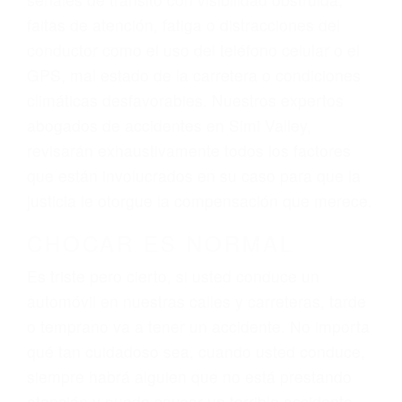
lesiones, gastos médicos futuros, pérdida de
ingresos actuales y/o a futuro y para resarcir su
dolor y sufrimiento emocional.
El factor principal que un abogado de lesiones
personales debe determinar, es si el conductor
del vehículo estaba en falta y en qué medida al
momento del accidente. Otros factores que
pueden contribuir a provocar un accidente son
señales de tránsito con visibilidad obstruida,
faltas de atención, fatiga o distracciones del
conductor como el uso del teléfono celular o el
GPS, mal estado de la carretera o condiciones
climáticas desfavorables. Nuestros expertos
abogados de accidentes en Simi Valley,
revisarán exhaustivamente todos los factores