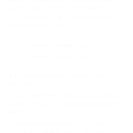
que están involucrados en su caso para que la
justicia le otorgue la compensación que merece.
CHOCAR ES NORMAL
Es triste pero cierto, si usted conduce un
automóvil en nuestras calles y carreteras, tarde
o temprano va a tener un accidente. No importa
qué tan cuidadoso sea, cuando usted conduce,
siempre habrá alguien que no está prestando
atención y puede causar un terrible accidente
automovilístico. Esto es muy factible si usted
conduce regularmente en una de las grandes
ciudades de Simi Valley.
6 PUNTOS IMPORTANTES
1. No es necesario que hable Ingles
2. No es necesario que sea documentado o