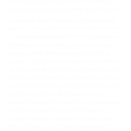
materia de inmigración y las familias de los
fallecidos a causa de la negligencia o mala
conducta. Cualesquiera que sean los
problemas, nuestros abogados litigantes civiles
preparan los casos como si fueran a ir a juicio.
Oponerse a los abogados y compañías de
seguros saben que estamos dispuestos a tratar
los casos, haciéndolos más propensos a
proponer una solución aceptable. Cuando no
hacen una buena oferta, nuestros abogados
están dispuestos a comparecer ante el tribunal.
Las causas de los accidentes automovilísticos
varían. Lo más común es que los choques son
el resultado de conducir de forma imprudente o
distracciones (como otros pasajeros en el auto,
hablar o enviar mensajes de texto mientras