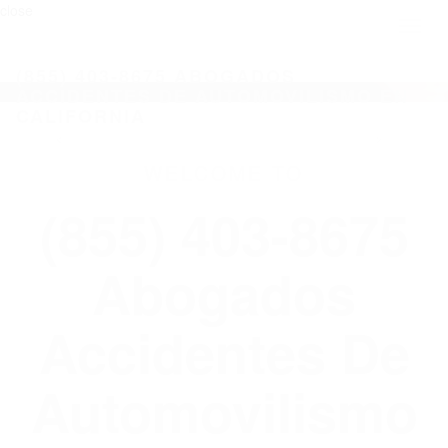
close
Toggl
naviga
(855) 403-8675 ABOGADOS
ACCIDENTES DE AUTOMOVILISMO EN
CALIFORNIA
WELCOME TO