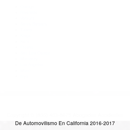
Abogados De Acidentes Ventura CA 93007
Abogados Para Accidentes Ventura CA 93004
Abogados De Accidentes De Transito Simi Valley CA 93062
Abogados De Accidentes De Transito Fillmore CA 93015
CATEGORIES
AND TAGS
Orange
Riverside
Ventura
Santa Barbara
Tulare
Kings
Kern
Fresno
San Luis Obispo