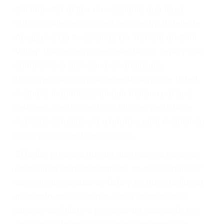
Accidentes por resbalones y caídas
Accidentes por conductores ebrios o intoxicados (DUI
y DWI)
Accidentes peatonales, de motos y bicicletas
Accidentes de autobuses y trene
Accidentes de carretera
OBTENGA LA
INDEMNIZACIÓN QUE
MERECE POR SU
ACCIDENTE
Sin importar el tipo de accidente que haya
sufrido, usted encontrará en nuestro Bufete de
Abogados De Accidentes De Transito en Simi
Valley, una agresiva representación legal y una
comprensiva atención personalizada.
Lucharemos incansablemente para que usted
reciba la indemnización que merece por sus