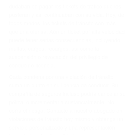
significa que usted sea culpable. Nuestro trafico
abogado describirá claramente sus opciones y
le proveerá con su mejor asesoría legal. Él tiene
más de 17 años de experiencia legal, los cuales
pondrá a su disposición. Con el soporte de su
experimentado equipo legal, él trabajará para
minimizar las posibles consecuencias negativas
de su violación a las leyes de tránsito.
En los años anteriores, las personas no
dudaban en pagar los tickets de tráfico que les
pusieran y así continuaban con su vida. Hoy, de
todos modos, los tickets de tránsito son más
que una ofensa. Aún un ticket por alta velocidad
puede tener serias consecuencias, incluyendo
multas, cargos, recargos, así como la
suspensión o revocación del privilegio de