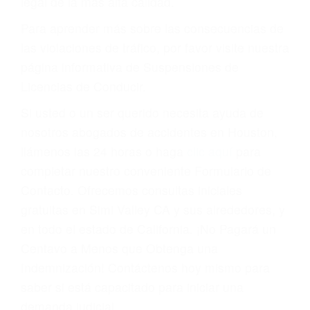
conducir o licencia.
Cada condena por una violación de tránsito
suma un punto en su licencia de conducir. Su
compañía de seguros incluso podría cancelar su
póliza, o incrementarla sustancialmente. No
corra el riesgo. Contacte a nuestro abogado en
violaciones de tránsito hoy mismo y obtenga un
servicio personalizado y una representación
legal de la más alta calidad.
Para aprender más sobre las consecuencias de
las violaciones de tráfico, por favor visite nuestra
página informativa de Suspensiones de
Licencias de Conducir.
Si usted o un ser querido necesita ayuda de