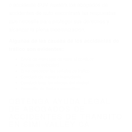
defecto parte tal como un neumático
defectuoso. A veces el accidente es causado
por fallas en el diseño de seguridad de la
carretera, divisor, el hombro, la señalización de
barandas o pobres o la iluminación.
La causa exacta de un accidente de auto no
siempre es evidente. Si su lesión es el resultado
de un accidente de coche, accidente de camión,
accidente de autobús, accidente de motocicleta
o accidente SUV nuestra los abogados de
accidentes de auto encontrará las respuestas
que necesita para proteger sus derechos y
alcanzar la plena indemnización.
Algunas de las causas de los accidentes de
tráfico son evidentes: