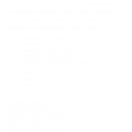
Envío de mensajes de texto al conducir
Exceso de velocidad
El no obedecer las señales de tráfico
Conducir de manera imprudente
Conducir bajo los efectos del alcohol
Reventón de llanta o neumático
OBTENGA AYUDA LEGAL
DE ABOGADOS DE
ACCIDENTES DE TRANSITO
EN SIMI VALLEY CA
Nuestros reconocidos y expertos abogados de
lesiones personales en Simi Valley lucharán
hasta las últimas consecuencias para que usted
obtenga la indemnización que merece por:
Accidentes de vehículos y automóviles
Accidentes de camiones
Accidentes de motocicletas
Lesiones en barcos y aviones