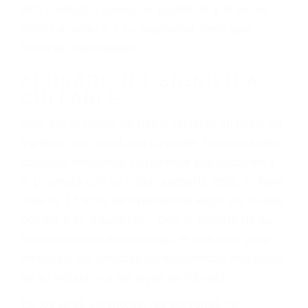
conduce). Agregue conductores incapacitados o
ebrios, choferes de camiones cansados o partes
defectuosas a la lista de posibilidades ¡y podrá
darse cuenta de que tan peligrosas pueden ser
nuestras carreteras! Cualquiera que sea la
causa del accidente, ¡nosotros podemos ayudar!
Cuando una persona se sienta detrás del
volante, nos debe a cada uno de nosotros la
obligación de manejar responsablemente. Si
otro conductor causa un accidente y le causa
daños a usted o a su propiedad, tiene que
hacerse responsable.
ACUSADO NO SIGNIFICA
CULPABLE
Sólo por el hecho de haber recibido un ticket no