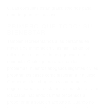
ciudadano
3. No importa si tiene un pase/licencia de
conducción
4. Usted tiene derecho de hacer un reclamo por
sus lesiones aunque no tenga seguro para su
auto.
5. Podemos atenderte en su propio casa, por
teléfono o en nuestra oficina en Simi Valley
6. Las consultas están gratis; solo nos paga
cuando ganamos su caso
PRIMERO QUE TODO: SU
BIENESTAR
También representamos a las personas en