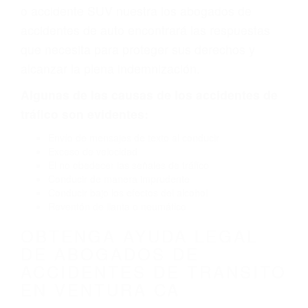
defecto parte tal como un neumático
defectuoso. A veces el accidente es causado
por fallas en el diseño de seguridad de la
carretera, divisor, el hombro, la señalización de
barandas o pobres o la iluminación.
La causa exacta de un accidente de auto no
siempre es evidente. Si su lesión es el resultado
de un accidente de coche, accidente de camión,
accidente de autobús, accidente de motocicleta
o accidente SUV nuestra los abogados de
accidentes de auto encontrará las respuestas
que necesita para proteger sus derechos y
alcanzar la plena indemnización.
Algunas de las causas de los accidentes de
tráfico son evidentes: