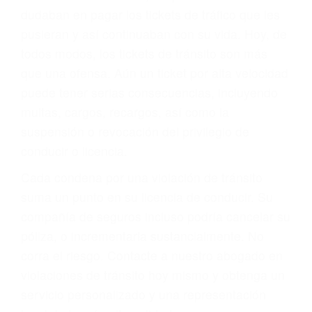
significa que usted sea culpable. Nuestro trafico
abogado describirá claramente sus opciones y
le proveerá con su mejor asesoría legal. Él tiene
más de 17 años de experiencia legal, los cuales
pondrá a su disposición. Con el soporte de su
experimentado equipo legal, él trabajará para
minimizar las posibles consecuencias negativas
de su violación a las leyes de tránsito.
En los años anteriores, las personas no
dudaban en pagar los tickets de tráfico que les
pusieran y así continuaban con su vida. Hoy, de
todos modos, los tickets de tránsito son más
que una ofensa. Aún un ticket por alta velocidad
puede tener serias consecuencias, incluyendo
multas, cargos, recargos, así como la
suspensión o revocación del privilegio de