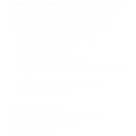
Envío de mensajes de texto al conducir
Exceso de velocidad
El no obedecer las señales de tráfico
Conducir de manera imprudente
Conducir bajo los efectos del alcohol
Reventón de llanta o neumático
OBTENGA AYUDA LEGAL
DE ABOGADOS DE
ACCIDENTES DE TRANSITO
EN VENTURA CA
Nuestros reconocidos y expertos abogados de
lesiones personales en Ventura lucharán hasta
las últimas consecuencias para que usted
obtenga la indemnización que merece por:
Accidentes de vehículos y automóviles
Accidentes de camiones
Accidentes de motocicletas
Lesiones en barcos y aviones