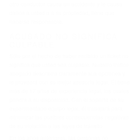
conduce). Agregue conductores incapacitados o
ebrios, choferes de camiones cansados o partes
defectuosas a la lista de posibilidades ¡y podrá
darse cuenta de que tan peligrosas pueden ser
nuestras carreteras! Cualquiera que sea la
causa del accidente, ¡nosotros podemos ayudar!
Cuando una persona se sienta detrás del
volante, nos debe a cada uno de nosotros la
obligación de manejar responsablemente. Si
otro conductor causa un accidente y le causa
daños a usted o a su propiedad, tiene que
hacerse responsable.
ACUSADO NO SIGNIFICA
CULPABLE
Sólo por el hecho de haber recibido un ticket no