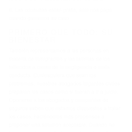
ciudadano
3. No importa si tiene un pase/licencia de
conducción
4. Usted tiene derecho de hacer un reclamo por
sus lesiones aunque no tenga seguro para su
auto.
5. Podemos atenderte en su propio casa, por
teléfono o en nuestra oficina en Ventura
6. Las consultas están gratis; solo nos paga
cuando ganamos su caso
PRIMERO QUE TODO: SU
BIENESTAR
También representamos a las personas en