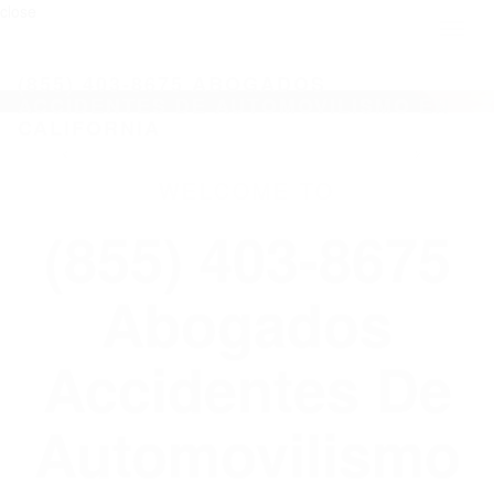
close
Toggl
naviga
(855) 403-8675 ABOGADOS
ACCIDENTES DE AUTOMOVILISMO EN
CALIFORNIA
WELCOME TO