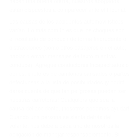
materia de inmigración y las familias de los
fallecidos a causa de la negligencia o mala
conducta. Cualesquiera que sean los
problemas, nuestros abogados litigantes civiles
preparan los casos como si fueran a ir a juicio.
Oponerse a los abogados y compañías de
seguros saben que estamos dispuestos a tratar
los casos, haciéndolos más propensos a
proponer una solución aceptable. Cuando no
hacen una buena oferta, nuestros abogados
están dispuestos a comparecer ante el tribunal.
Las causas de los accidentes automovilísticos
varían. Lo más común es que los choques son
el resultado de conducir de forma imprudente o
distracciones (como otros pasajeros en el auto,
hablar o enviar mensajes de texto mientras