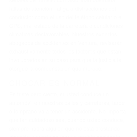
lesiones, gastos médicos futuros, pérdida de
ingresos actuales y/o a futuro y para resarcir su
dolor y sufrimiento emocional.
El factor principal que un abogado de lesiones
personales debe determinar, es si el conductor
del vehículo estaba en falta y en qué medida al
momento del accidente. Otros factores que
pueden contribuir a provocar un accidente son
señales de tránsito con visibilidad obstruida,
faltas de atención, fatiga o distracciones del
conductor como el uso del teléfono celular o el
GPS, mal estado de la carretera o condiciones
climáticas desfavorables. Nuestros expertos
abogados de accidentes en Ventura, revisarán
exhaustivamente todos los factores que están