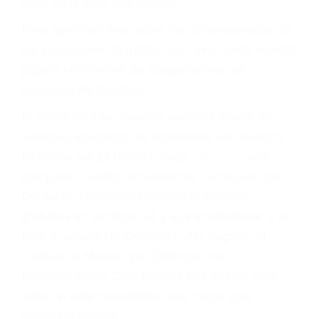
conducir o licencia.
Cada condena por una violación de tránsito
suma un punto en su licencia de conducir. Su
compañía de seguros incluso podría cancelar su
póliza, o incrementarla sustancialmente. No
corra el riesgo. Contacte a nuestro abogado en
violaciones de tránsito hoy mismo y obtenga un
servicio personalizado y una representación
legal de la más alta calidad.
Para aprender más sobre las consecuencias de
las violaciones de tráfico, por favor visite nuestra
página informativa de Suspensiones de
Licencias de Conducir.
Si usted o un ser querido necesita ayuda de