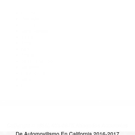
Abogados Accidentes Ventura CA 93004
Abogados Para Accidentes Ventura CA 93002
Abogados De Acidentes Ventura CA 93003
Abogados De Accidentes De Trafico Ventura CA 93002
Abogados De Accidentes De Trafico Ventura CA 93004
CATEGORIES
AND TAGS
Orange
Riverside
Ventura
Santa Barbara
Tulare
Kings
Kern
Fresno