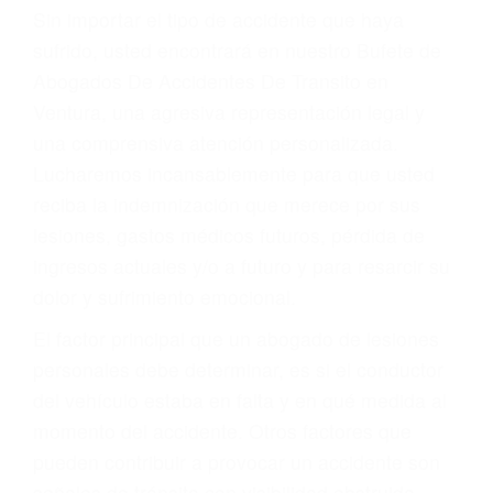
Accidentes por resbalones y caídas
Accidentes por conductores ebrios o intoxicados (DUI
y DWI)
Accidentes peatonales, de motos y bicicletas
Accidentes de autobuses y trene
Accidentes de carretera
OBTENGA LA
INDEMNIZACIÓN QUE
MERECE POR SU
ACCIDENTE
Sin importar el tipo de accidente que haya
sufrido, usted encontrará en nuestro Bufete de
Abogados De Accidentes De Transito en
Ventura, una agresiva representación legal y
una comprensiva atención personalizada.
Lucharemos incansablemente para que usted
reciba la indemnización que merece por sus