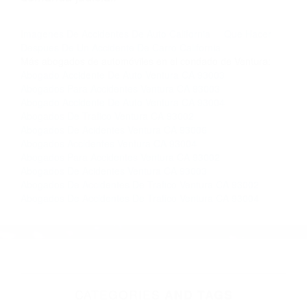
nosotros abogados de accidentes en Houston,
llámenos las 24 horas o haga
clic aquí
para
completar nuestro conveniente Formulario de
Contacto. Ofrecemos consultas iniciales
gratuitas en Ventura CA y sus alrededores, y en
todo el estado de California. ¡No Pagará un
Centavo a Menos que Obtenga una
Indemnización! Contáctenos hoy mismo para
saber si está capacitado para iniciar una
demanda judicial.
Imagenes De Accidentes De Auto California
Que Hacer
Despues De Un Accidente De Carro California
Más abogados de automóviles en el condado de Ventura:
Abogado Accidente De Auto Ventura CA 93003
Abogados Para Accidentes Ventura CA 93003
Abogado Accidente De Auto Ventura CA 93004
Abogados De Trafico Ventura CA 93002
Abogados De Acidentes Ventura CA 93006