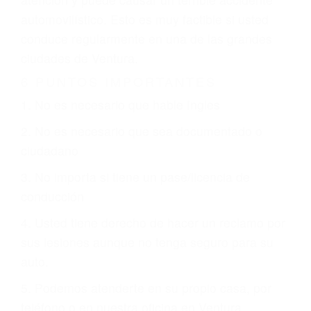
involucrados en su caso para que la justicia le
otorgue la compensación que merece.
CHOCAR ES NORMAL
Es triste pero cierto, si usted conduce un
automóvil en nuestras calles y carreteras, tarde
o temprano va a tener un accidente. No importa
qué tan cuidadoso sea, cuando usted conduce,
siempre habrá alguien que no está prestando
atención y puede causar un terrible accidente
automovilístico. Esto es muy factible si usted
conduce regularmente en una de las grandes
ciudades de Ventura.
6 PUNTOS IMPORTANTES
1. No es necesario que hable Ingles
2. No es necesario que sea documentado o