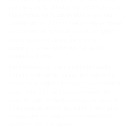
abogado describirá claramente sus opciones y
le proveerá con su mejor asesoría legal. Él tiene
más de 17 años de experiencia legal, los cuales
pondrá a su disposición. Con el soporte de su
experimentado equipo legal, él trabajará para
minimizar las posibles consecuencias negativas
de su violación a las leyes de tránsito.
En los años anteriores, las personas no
dudaban en pagar los tickets de tráfico que les
pusieran y así continuaban con su vida. Hoy, de
todos modos, los tickets de tránsito son más
que una ofensa. Aún un ticket por alta velocidad
puede tener serias consecuencias, incluyendo
multas, cargos, recargos, así como la
suspensión o revocación del privilegio de