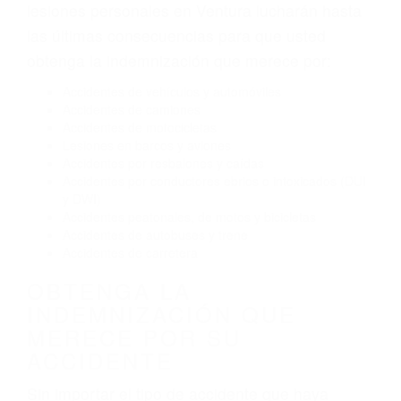
Exceso de velocidad
El no obedecer las señales de tráfico
Conducir de manera imprudente
Conducir bajo los efectos del alcohol
Reventón de llanta o neumático
OBTENGA AYUDA LEGAL
DE ABOGADOS DE
ACCIDENTES DE TRAFICO
EN VENTURA CA
Nuestros reconocidos y expertos abogados de
lesiones personales en Ventura lucharán hasta
las últimas consecuencias para que usted
obtenga la indemnización que merece por:
Accidentes de vehículos y automóviles
Accidentes de camiones
Accidentes de motocicletas
Lesiones en barcos y aviones
Accidentes por resbalones y caídas