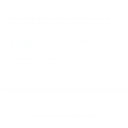
llámenos las 24 horas o haga
clic aquí
para
completar nuestro conveniente Formulario de
Contacto. Ofrecemos consultas iniciales
gratuitas en Ventura CA y sus alrededores, y en
todo el estado de California. ¡No Pagará un
Centavo a Menos que Obtenga una
Indemnización! Contáctenos hoy mismo para
saber si está capacitado para iniciar una
demanda judicial.
Que Hacer Despues De Un Accidente De Carro California
Accidentes Deautos California
Más abogados de automóviles en el condado de Ventura:
Abogados De Accidentes De Carro Ventura CA 93001
Abogados De Accidentes De Transito Ventura CA 93002
Abogados De Accidentes De Transito Ventura CA 93006
Abogados De Accidentes De Carro Ventura CA 93002
Abogados De Trafico Ventura CA 93002
Abogados De Accidentes De Trafico Ventura CA 93006