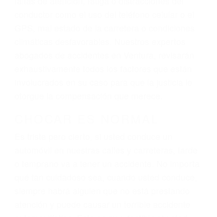
ingresos actuales y/o a futuro y para resarcir su
dolor y sufrimiento emocional.
El factor principal que un abogado de lesiones
personales debe determinar, es si el conductor
del vehículo estaba en falta y en qué medida al
momento del accidente. Otros factores que
pueden contribuir a provocar un accidente son
señales de tránsito con visibilidad obstruida,
faltas de atención, fatiga o distracciones del
conductor como el uso del teléfono celular o el
GPS, mal estado de la carretera o condiciones
climáticas desfavorables. Nuestros expertos
abogados de accidentes en Ventura, revisarán
exhaustivamente todos los factores que están
involucrados en su caso para que la justicia le