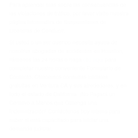
conducir o licencia.
Cada condena por una violación de tránsito
suma un punto en su licencia de conducir. Su
compañía de seguros incluso podría cancelar su
póliza, o incrementarla sustancialmente. No
corra el riesgo. Contacte a nuestro abogado en
violaciones de tránsito hoy mismo y obtenga un
servicio personalizado y una representación
legal de la más alta calidad.
Para aprender más sobre las consecuencias de
las violaciones de tráfico, por favor visite nuestra
página informativa de Suspensiones de
Licencias de Conducir.
Si usted o un ser querido necesita ayuda de
nosotros abogados de accidentes en Houston,