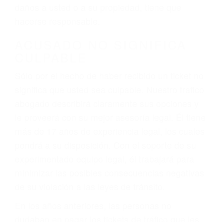
ebrios, choferes de camiones cansados o partes
defectuosas a la lista de posibilidades ¡y podrá
darse cuenta de que tan peligrosas pueden ser
nuestras carreteras! Cualquiera que sea la
causa del accidente, ¡nosotros podemos ayudar!
Cuando una persona se sienta detrás del
volante, nos debe a cada uno de nosotros la
obligación de manejar responsablemente. Si
otro conductor causa un accidente y le causa
daños a usted o a su propiedad, tiene que
hacerse responsable.
ACUSADO NO SIGNIFICA
CULPABLE
Sólo por el hecho de haber recibido un ticket no
significa que usted sea culpable. Nuestro trafico