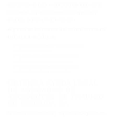
defectuoso. A veces el accidente es causado
por fallas en el diseño de seguridad de la
carretera, divisor, el hombro, la señalización de
barandas o pobres o la iluminación.
La causa exacta de un accidente de auto no
siempre es evidente. Si su lesión es el resultado
de un accidente de coche, accidente de camión,
accidente de autobús, accidente de motocicleta
o accidente SUV nuestra los abogados de
accidentes de auto encontrará las respuestas
que necesita para proteger sus derechos y
alcanzar la plena indemnización.
Algunas de las causas de los accidentes de
tráfico son evidentes:
Envío de mensajes de texto al conducir