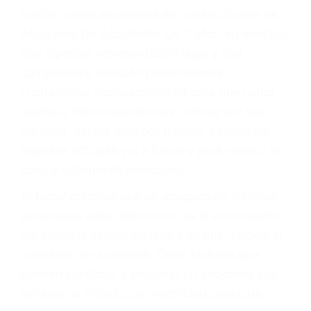
Accidentes por conductores ebrios o intoxicados (DUI
y DWI)
Accidentes peatonales, de motos y bicicletas
Accidentes de autobuses y trene
Accidentes de carretera
OBTENGA LA
INDEMNIZACIÓN QUE
MERECE POR SU
ACCIDENTE
Sin importar el tipo de accidente que haya
sufrido, usted encontrará en nuestro Bufete de
Abogados De Accidentes De Trafico en Ventura,
una agresiva representación legal y una
comprensiva atención personalizada.
Lucharemos incansablemente para que usted
reciba la indemnización que merece por sus
lesiones, gastos médicos futuros, pérdida de