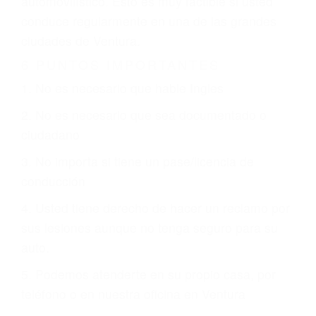
otorgue la compensación que merece.
CHOCAR ES NORMAL
Es triste pero cierto, si usted conduce un
automóvil en nuestras calles y carreteras, tarde
o temprano va a tener un accidente. No importa
qué tan cuidadoso sea, cuando usted conduce,
siempre habrá alguien que no está prestando
atención y puede causar un terrible accidente
automovilístico. Esto es muy factible si usted
conduce regularmente en una de las grandes
ciudades de Ventura.
6 PUNTOS IMPORTANTES
1. No es necesario que hable Ingles
2. No es necesario que sea documentado o