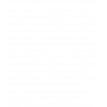
fallecidos a causa de la negligencia o mala
conducta. Cualesquiera que sean los
problemas, nuestros abogados litigantes civiles
preparan los casos como si fueran a ir a juicio.
Oponerse a los abogados y compañías de
seguros saben que estamos dispuestos a tratar
los casos, haciéndolos más propensos a
proponer una solución aceptable. Cuando no
hacen una buena oferta, nuestros abogados
están dispuestos a comparecer ante el tribunal.
Las causas de los accidentes automovilísticos
varían. Lo más común es que los choques son
el resultado de conducir de forma imprudente o
distracciones (como otros pasajeros en el auto,
hablar o enviar mensajes de texto mientras
conduce). Agregue conductores incapacitados o