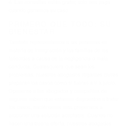
ciudadano
3. No importa si tiene un pase/licencia de
conducción
4. Usted tiene derecho de hacer un reclamo por
sus lesiones aunque no tenga seguro para su
auto.
5. Podemos atenderte en su propio casa, por
teléfono o en nuestra oficina en Ventura
6. Las consultas están gratis; solo nos paga
cuando ganamos su caso
PRIMERO QUE TODO: SU
BIENESTAR
También representamos a las personas en
materia de inmigración y las familias de los