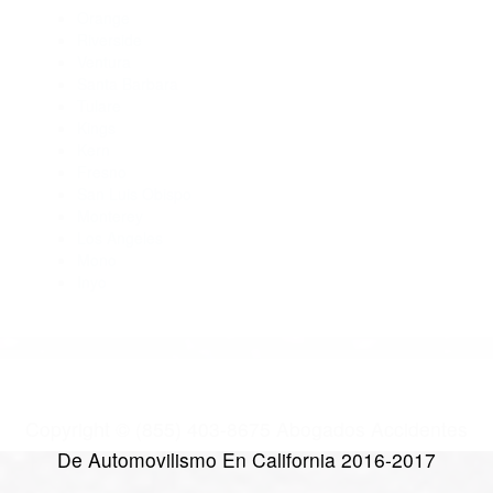
Abogados De Accidentes De Carro Ventura CA 93006
Abogados De Trafico Ventura CA 93003
Abogados De Accidentes De Transito Ventura CA 93003
Abogados Accidentes Ventura CA 93003
CATEGORIES
AND TAGS
Orange
Riverside
Ventura
Santa Barbara
Tulare
Kings
Kern
Fresno
San Luis Obispo