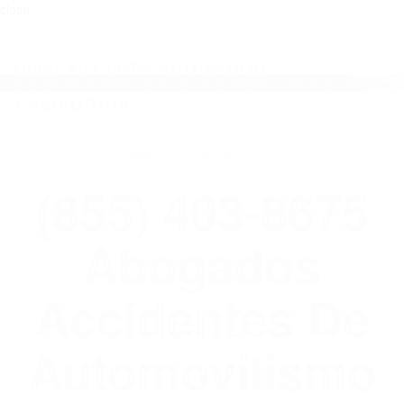
close
Toggl
naviga
(855) 403-8675 ABOGADOS
ACCIDENTES DE AUTOMOVILISMO EN
CALIFORNIA
WELCOME TO