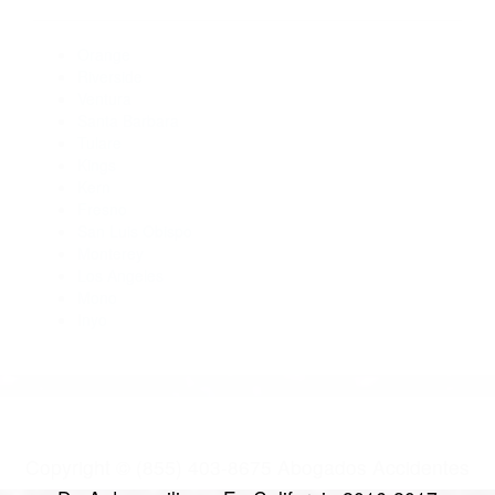
Abogados De Accidentes De Trafico Ojai CA 93023
Abogados Para Accidentes De Carro Point Mugu Nawc CA
93042
Abogados Accidentes Simi Valley CA 93063
Abogados De Acidentes Simi Valley CA 93065
Abogados De Accidentes De Transito Ventura CA 93009
CATEGORIES
AND TAGS
Orange
Riverside
Ventura
Santa Barbara
Tulare
Kings
Kern
Fresno