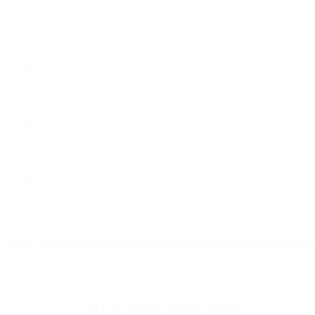
completar nuestro conveniente Formulario de
Contacto. Ofrecemos consultas iniciales
gratuitas en Simi Valley CA y sus alrededores, y
en todo el estado de California. ¡No Pagará un
Centavo a Menos que Obtenga una
Indemnización! Contáctenos hoy mismo para
saber si está capacitado para iniciar una
demanda judicial.
Accidentes De Motos California
Accidentes De Autos
California
Más abogados de automóviles en el condado de Ventura:
Abogados Para Accidentes Camarillo CA 93012
Abogados Especialistas En Accidentes De Trafico Oxnard CA
93032
Abogados Accidentes Fillmore CA 93016
Abogado Accidente De Auto Santa Paula CA 93060
Abogados De Accidentes De Trafico Piru CA 93040