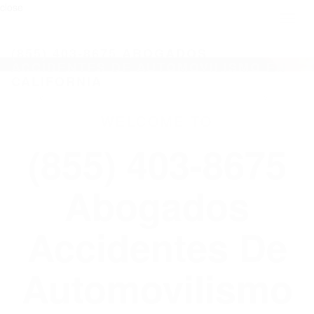
close
Toggl
naviga
(855) 403-8675 ABOGADOS
ACCIDENTES DE AUTOMOVILISMO EN
CALIFORNIA
WELCOME TO