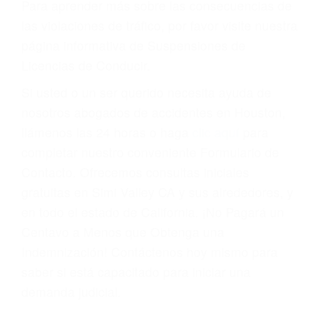
Cada condena por una violación de tránsito
suma un punto en su licencia de conducir. Su
compañía de seguros incluso podría cancelar su
póliza, o incrementarla sustancialmente. No
corra el riesgo. Contacte a nuestro abogado en
violaciones de tránsito hoy mismo y obtenga un
servicio personalizado y una representación
legal de la más alta calidad.
Para aprender más sobre las consecuencias de
las violaciones de tráfico, por favor visite nuestra
página informativa de Suspensiones de
Licencias de Conducir.
Si usted o un ser querido necesita ayuda de
nosotros abogados de accidentes en Houston,
llámenos las 24 horas o haga
clic aquí
para