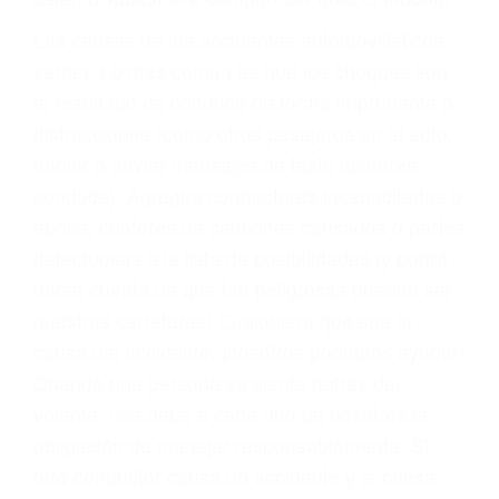
fallecidos a causa de la negligencia o mala
conducta. Cualesquiera que sean los
problemas, nuestros abogados litigantes civiles
preparan los casos como si fueran a ir a juicio.
Oponerse a los abogados y compañías de
seguros saben que estamos dispuestos a tratar
los casos, haciéndolos más propensos a
proponer una solución aceptable. Cuando no
hacen una buena oferta, nuestros abogados
están dispuestos a comparecer ante el tribunal.
Las causas de los accidentes automovilísticos
varían. Lo más común es que los choques son
el resultado de conducir de forma imprudente o
distracciones (como otros pasajeros en el auto,
hablar o enviar mensajes de texto mientras
conduce). Agregue conductores incapacitados o