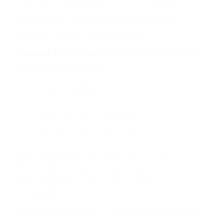
defectuoso. A veces el accidente es causado
por fallas en el diseño de seguridad de la
carretera, divisor, el hombro, la señalización de
barandas o pobres o la iluminación.
La causa exacta de un accidente de auto no
siempre es evidente. Si su lesión es el resultado
de un accidente de coche, accidente de camión,
accidente de autobús, accidente de motocicleta
o accidente SUV nuestra los abogados de
accidentes de auto encontrará las respuestas
que necesita para proteger sus derechos y
alcanzar la plena indemnización.
Algunas de las causas de los accidentes de
tráfico son evidentes:
Envío de mensajes de texto al conducir
Exceso de velocidad