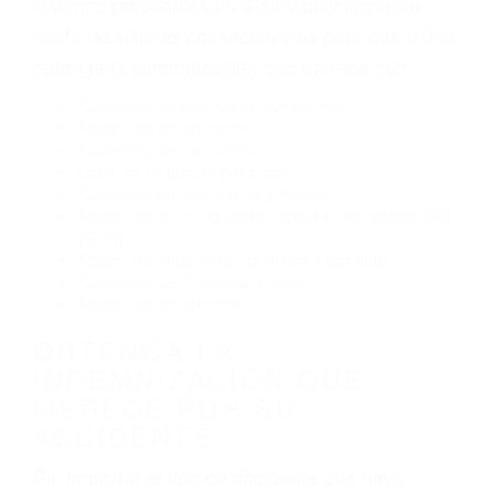
El no obedecer las señales de tráfico
Conducir de manera imprudente
Conducir bajo los efectos del alcohol
Reventón de llanta o neumático
OBTENGA AYUDA LEGAL
DE ABOGADOS DE
ACIDENTES EN SIMI
VALLEY CA
Nuestros reconocidos y expertos abogados de
lesiones personales en Simi Valley lucharán
hasta las últimas consecuencias para que usted
obtenga la indemnización que merece por:
Accidentes de vehículos y automóviles
Accidentes de camiones
Accidentes de motocicletas
Lesiones en barcos y aviones
Accidentes por resbalones y caídas