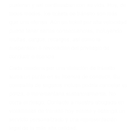
abogado describirá claramente sus opciones y
le proveerá con su mejor asesoría legal. Él tiene
más de 17 años de experiencia legal, los cuales
pondrá a su disposición. Con el soporte de su
experimentado equipo legal, él trabajará para
minimizar las posibles consecuencias negativas
de su violación a las leyes de tránsito.
En los años anteriores, las personas no
dudaban en pagar los tickets de tráfico que les
pusieran y así continuaban con su vida. Hoy, de
todos modos, los tickets de tránsito son más
que una ofensa. Aún un ticket por alta velocidad
puede tener serias consecuencias, incluyendo
multas, cargos, recargos, así como la
suspensión o revocación del privilegio de
conducir o licencia.