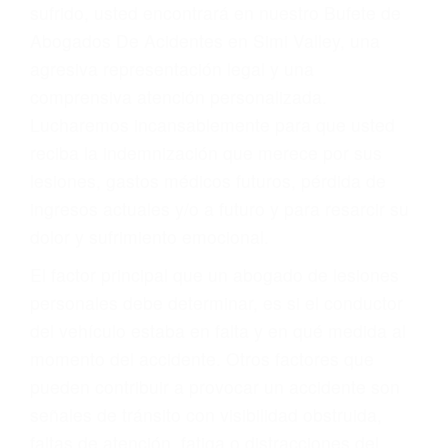
Accidentes por conductores ebrios o intoxicados (DUI
y DWI)
Accidentes peatonales, de motos y bicicletas
Accidentes de autobuses y trene
Accidentes de carretera
OBTENGA LA
INDEMNIZACIÓN QUE
MERECE POR SU
ACCIDENTE
Sin importar el tipo de accidente que haya
sufrido, usted encontrará en nuestro Bufete de
Abogados De Acidentes en Simi Valley, una
agresiva representación legal y una
comprensiva atención personalizada.
Lucharemos incansablemente para que usted
reciba la indemnización que merece por sus
lesiones, gastos médicos futuros, pérdida de