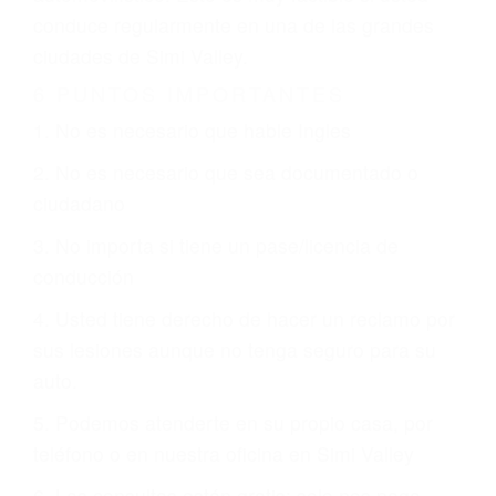
justicia le otorgue la compensación que merece.
CHOCAR ES NORMAL
Es triste pero cierto, si usted conduce un
automóvil en nuestras calles y carreteras, tarde
o temprano va a tener un accidente. No importa
qué tan cuidadoso sea, cuando usted conduce,
siempre habrá alguien que no está prestando
atención y puede causar un terrible accidente
automovilístico. Esto es muy factible si usted
conduce regularmente en una de las grandes
ciudades de Simi Valley.
6 PUNTOS IMPORTANTES
1. No es necesario que hable Ingles
2. No es necesario que sea documentado o
ciudadano