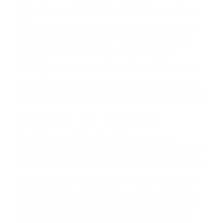
ingresos actuales y/o a futuro y para resarcir su
dolor y sufrimiento emocional.
El factor principal que un abogado de lesiones
personales debe determinar, es si el conductor
del vehículo estaba en falta y en qué medida al
momento del accidente. Otros factores que
pueden contribuir a provocar un accidente son
señales de tránsito con visibilidad obstruida,
faltas de atención, fatiga o distracciones del
conductor como el uso del teléfono celular o el
GPS, mal estado de la carretera o condiciones
climáticas desfavorables. Nuestros expertos
abogados de accidentes en Simi Valley,
revisarán exhaustivamente todos los factores
que están involucrados en su caso para que la