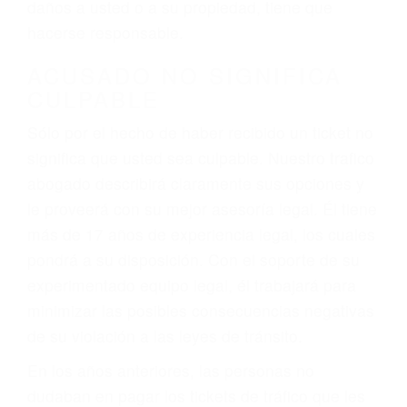
ebrios, choferes de camiones cansados o partes
defectuosas a la lista de posibilidades ¡y podrá
darse cuenta de que tan peligrosas pueden ser
nuestras carreteras! Cualquiera que sea la
causa del accidente, ¡nosotros podemos ayudar!
Cuando una persona se sienta detrás del
volante, nos debe a cada uno de nosotros la
obligación de manejar responsablemente. Si
otro conductor causa un accidente y le causa
daños a usted o a su propiedad, tiene que
hacerse responsable.
ACUSADO NO SIGNIFICA
CULPABLE
Sólo por el hecho de haber recibido un ticket no
significa que usted sea culpable. Nuestro trafico