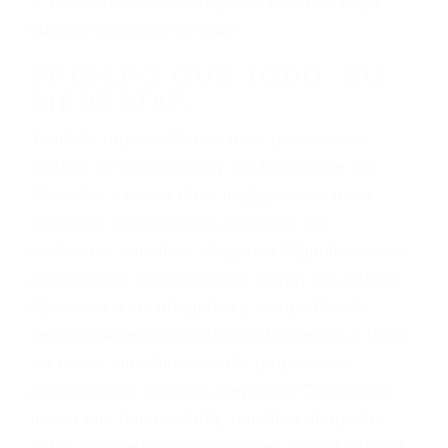
3. No importa si tiene un pase/licencia de
conducción
4. Usted tiene derecho de hacer un reclamo por
sus lesiones aunque no tenga seguro para su
auto.
5. Podemos atenderte en su propio casa, por
teléfono o en nuestra oficina en Simi Valley
6. Las consultas están gratis; solo nos paga
cuando ganamos su caso
PRIMERO QUE TODO: SU
BIENESTAR
También representamos a las personas en
materia de inmigración y las familias de los