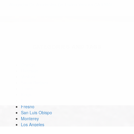
Abogados De Accidentes De Trafico Ventura CA 93001
CATEGORIES
AND TAGS
Orange
Riverside
Ventura
Santa Barbara
Tulare
Kings
Kern
Fresno
San Luis Obispo
Monterey
Los Angeles
Mono