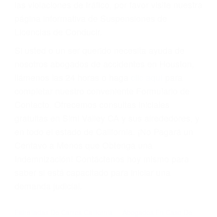
Cada condena por una violación de tránsito
suma un punto en su licencia de conducir. Su
compañía de seguros incluso podría cancelar su
póliza, o incrementarla sustancialmente. No
corra el riesgo. Contacte a nuestro abogado en
violaciones de tránsito hoy mismo y obtenga un
servicio personalizado y una representación
legal de la más alta calidad.
Para aprender más sobre las consecuencias de
las violaciones de tráfico, por favor visite nuestra
página informativa de Suspensiones de
Licencias de Conducir.
Si usted o un ser querido necesita ayuda de
nosotros abogados de accidentes en Houston,
llámenos las 24 horas o haga
clic aquí
para
completar nuestro conveniente Formulario de