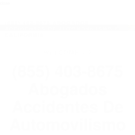
close
Toggl
naviga
(855) 403-8675 ABOGADOS
ACCIDENTES DE AUTOMOVILISMO EN
CALIFORNIA
WELCOME TO