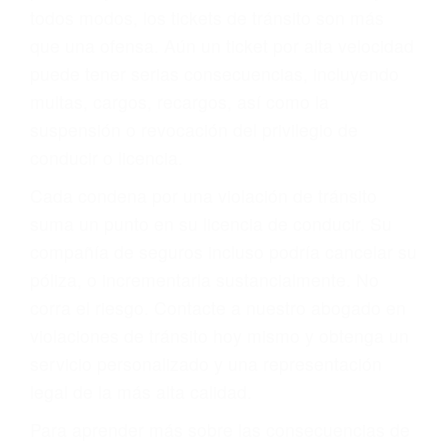
le proveerá con su mejor asesoría legal. Él tiene
más de 17 años de experiencia legal, los cuales
pondrá a su disposición. Con el soporte de su
experimentado equipo legal, él trabajará para
minimizar las posibles consecuencias negativas
de su violación a las leyes de tránsito.
En los años anteriores, las personas no
dudaban en pagar los tickets de tráfico que les
pusieran y así continuaban con su vida. Hoy, de
todos modos, los tickets de tránsito son más
que una ofensa. Aún un ticket por alta velocidad
puede tener serias consecuencias, incluyendo
multas, cargos, recargos, así como la
suspensión o revocación del privilegio de
conducir o licencia.