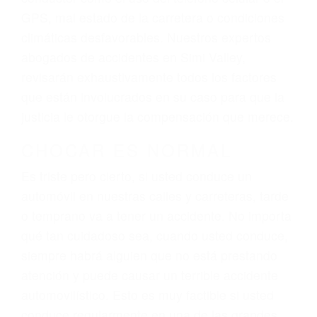
dolor y sufrimiento emocional.
El factor principal que un abogado de lesiones
personales debe determinar, es si el conductor
del vehículo estaba en falta y en qué medida al
momento del accidente. Otros factores que
pueden contribuir a provocar un accidente son
señales de tránsito con visibilidad obstruida,
faltas de atención, fatiga o distracciones del
conductor como el uso del teléfono celular o el
GPS, mal estado de la carretera o condiciones
climáticas desfavorables. Nuestros expertos
abogados de accidentes en Simi Valley,
revisarán exhaustivamente todos los factores
que están involucrados en su caso para que la
justicia le otorgue la compensación que merece.