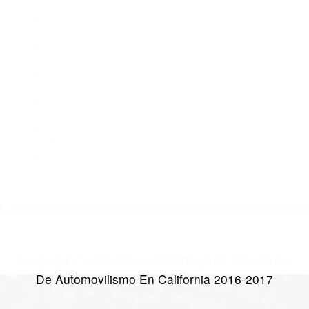
Abogados Para Accidentes Port Hueneme Cbc Base CA
93043
Abogados Para Accidentes Santa Paula CA 93061
Abogados De Accidentes De Carro Oxnard CA 93031
CATEGORIES
AND TAGS
Orange
Riverside
Ventura
Santa Barbara
Tulare
Kings
Kern
Fresno
San Luis Obispo
Monterey