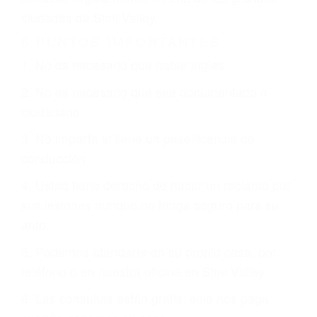
CHOCAR ES NORMAL
Es triste pero cierto, si usted conduce un
automóvil en nuestras calles y carreteras, tarde
o temprano va a tener un accidente. No importa
qué tan cuidadoso sea, cuando usted conduce,
siempre habrá alguien que no está prestando
atención y puede causar un terrible accidente
automovilístico. Esto es muy factible si usted
conduce regularmente en una de las grandes
ciudades de Simi Valley.
6 PUNTOS IMPORTANTES
1. No es necesario que hable Ingles
2. No es necesario que sea documentado o
ciudadano