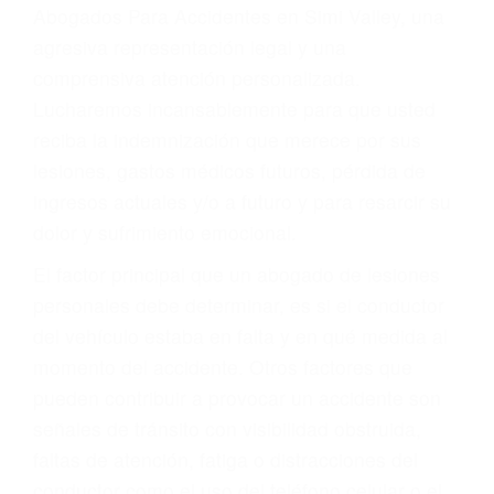
y DWI)
Accidentes peatonales, de motos y bicicletas
Accidentes de autobuses y trene
Accidentes de carretera
OBTENGA LA
INDEMNIZACIÓN QUE
MERECE POR SU
ACCIDENTE
Sin importar el tipo de accidente que haya
sufrido, usted encontrará en nuestro Bufete de
Abogados Para Accidentes en Simi Valley, una
agresiva representación legal y una
comprensiva atención personalizada.
Lucharemos incansablemente para que usted
reciba la indemnización que merece por sus
lesiones, gastos médicos futuros, pérdida de
ingresos actuales y/o a futuro y para resarcir su