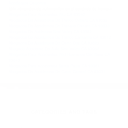
Contacto. Ofrecemos consultas iniciales
gratuitas en Simi Valley CA y sus alrededores, y
en todo el estado de California. ¡No Pagará un
Centavo a Menos que Obtenga una
Indemnización! Contáctenos hoy mismo para
saber si está capacitado para iniciar una
demanda judicial.
Estrelladas De Carros California
Abogados En Caso De
Accidentes California
Más abogados de automóviles en el condado de Ventura:
Abogados Para Accidentes Piru CA 93040
Abogados De Accidentes De Trafico Oxnard CA 93032
Abogados De Accidentes De Transito Oxnard CA 93033
Abogados De Acidentes Simi Valley CA 93063
Abogados De Accidentes De Trafico Camarillo CA 93012
Abogados De Accidentes De Carro Ojai CA 93023
Abogado Accidente De Auto Simi Valley CA 93094