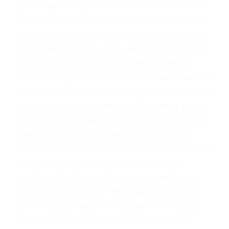
conducta. Cualesquiera que sean los
problemas, nuestros abogados litigantes civiles
preparan los casos como si fueran a ir a juicio.
Oponerse a los abogados y compañías de
seguros saben que estamos dispuestos a tratar
los casos, haciéndolos más propensos a
proponer una solución aceptable. Cuando no
hacen una buena oferta, nuestros abogados
están dispuestos a comparecer ante el tribunal.
Las causas de los accidentes automovilísticos
varían. Lo más común es que los choques son
el resultado de conducir de forma imprudente o
distracciones (como otros pasajeros en el auto,
hablar o enviar mensajes de texto mientras
conduce). Agregue conductores incapacitados o
ebrios, choferes de camiones cansados o partes