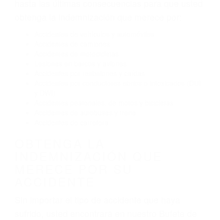
Conducir de manera imprudente
Conducir bajo los efectos del alcohol
Reventón de llanta o neumático
OBTENGA AYUDA LEGAL
DE ABOGADOS PARA
ACCIDENTES EN SIMI
VALLEY CA
Nuestros reconocidos y expertos abogados de
lesiones personales en Simi Valley lucharán
hasta las últimas consecuencias para que usted
obtenga la indemnización que merece por:
Accidentes de vehículos y automóviles
Accidentes de camiones
Accidentes de motocicletas
Lesiones en barcos y aviones
Accidentes por resbalones y caídas
Accidentes por conductores ebrios o intoxicados (DUI