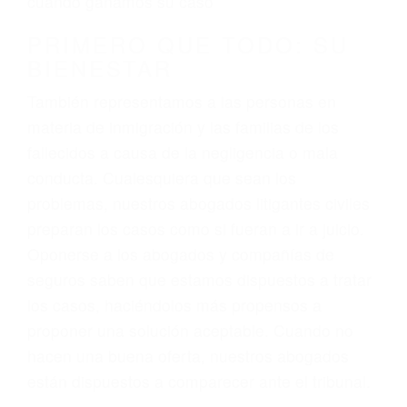
3. No importa si tiene un pase/licencia de
conducción
4. Usted tiene derecho de hacer un reclamo por
sus lesiones aunque no tenga seguro para su
auto.
5. Podemos atenderte en su propio casa, por
teléfono o en nuestra oficina en Simi Valley
6. Las consultas están gratis; solo nos paga
cuando ganamos su caso
PRIMERO QUE TODO: SU
BIENESTAR
También representamos a las personas en
materia de inmigración y las familias de los
fallecidos a causa de la negligencia o mala