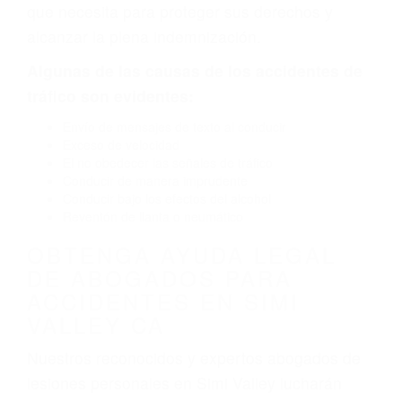
por fallas en el diseño de seguridad de la
carretera, divisor, el hombro, la señalización de
barandas o pobres o la iluminación.
La causa exacta de un accidente de auto no
siempre es evidente. Si su lesión es el resultado
de un accidente de coche, accidente de camión,
accidente de autobús, accidente de motocicleta
o accidente SUV nuestra los abogados de
accidentes de auto encontrará las respuestas
que necesita para proteger sus derechos y
alcanzar la plena indemnización.
Algunas de las causas de los accidentes de
tráfico son evidentes:
Envío de mensajes de texto al conducir
Exceso de velocidad
El no obedecer las señales de tráfico