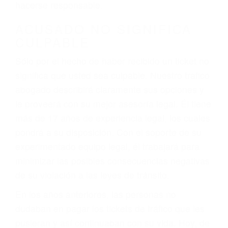
defectuosas a la lista de posibilidades ¡y podrá
darse cuenta de que tan peligrosas pueden ser
nuestras carreteras! Cualquiera que sea la
causa del accidente, ¡nosotros podemos ayudar!
Cuando una persona se sienta detrás del
volante, nos debe a cada uno de nosotros la
obligación de manejar responsablemente. Si
otro conductor causa un accidente y le causa
daños a usted o a su propiedad, tiene que
hacerse responsable.
ACUSADO NO SIGNIFICA
CULPABLE
Sólo por el hecho de haber recibido un ticket no
significa que usted sea culpable. Nuestro trafico
abogado describirá claramente sus opciones y