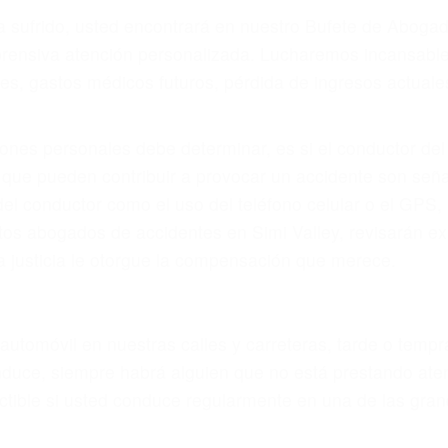
r provocar la colisión y lesiones. A veces la colisión es
fectuoso o por un defecto de fabricación o un defecto p
en el diseño de seguridad de la carretera, divisor, el ho
no siempre es evidente. Si su lesión es el resultado de
 de motocicleta o accidente SUV nuestra los abogados d
s derechos y alcanzar la plena indemnización.
s de tráfico son evidentes:
 DE ABOGADOS DE ACIDENTES 