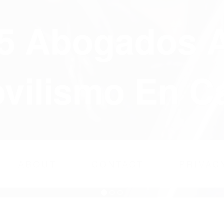
75 Abogados 
ilismo En Ca
ABOUT
CONTACT
PRIVAC