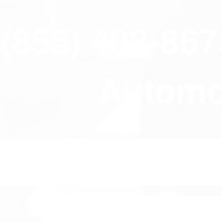
close
(855) 403-86
Automov
HOME