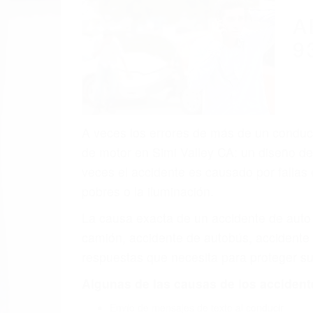
(855) 403-
Autom