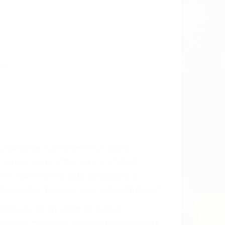
 las últimas consecuencias para que
CCIDENTE
dos De Acidentes en Simi Valley, una
mente para que usted reciba la
/o a futuro y para resarcir su dolor y
l vehículo estaba en falta y en qué medida