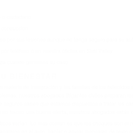
s de lesiones personales en Simi Valley lucharán hasta
ce por:
dos (DUI y DWI)
ZACIÓN QUE MERECE POR SU A
ya sufrido, usted encontrará en nuestro Bufete de Aboga
prensiva atención personalizada. Lucharemos incansable
, gastos médicos futuros, pérdida de ingresos actuales y
iones personales debe determinar, es si el conductor de