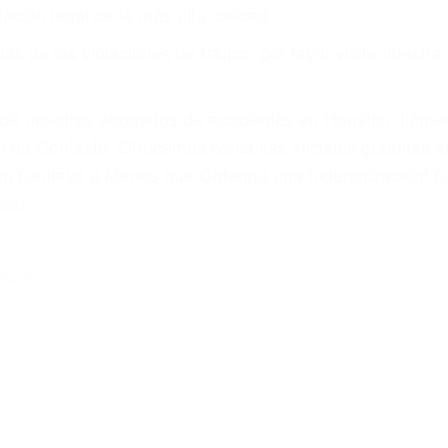
or teléfono o en nuestra oficina en Simi Valley
 paga cuando ganamos su caso
SU BIENESTAR
materia de inmigración y las familias de los fallecidos 
emas, nuestros abogados litigantes civiles preparan los 
 seguros saben que estamos dispuestos a tratar los ca
 no hacen una buena oferta, nuestros abogados están di
ticos varían. Lo más común es que los choques son el r
asajeros en el auto, hablar o enviar mensajes de texto
ones cansados o partes defectuosas a la lista de posibil
as! Cualquiera que sea la causa del accidente, ¡nosotr
 cada uno de nosotros la obligación de manejar responsa
u propiedad, tiene que hacerse responsable.
A CULPABLE