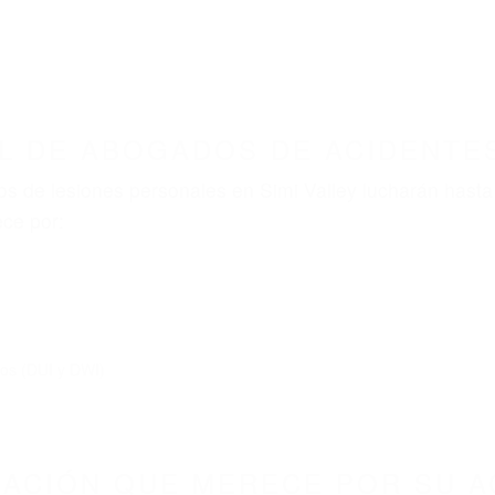
ABOGADOS ACCIDENTES DE AUTOMOVI
BOGADOS DE ACIDENTES SIMI VALLEY CA 930
nt category
BOGADOS DE ACIDENTES S
3099