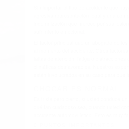
A veces los errores de más de un conducto
de motor en Simi Valley CA: un diseño de
veces el accidente es causado por fallas 
pobres o la iluminación.
La causa exacta de un accidente de auto 
camión, accidente de autobús, accidente
respuestas que necesita para proteger su
Algunas de las causas de los accidente
Envío de mensajes de texto al conducir
Exceso de velocidad
El no obedecer las señales de tráfico
Conducir de manera imprudente
Conducir bajo los efectos del alcohol
Reventón de llanta o neumático
OBTENGA AYUDA LEGAL