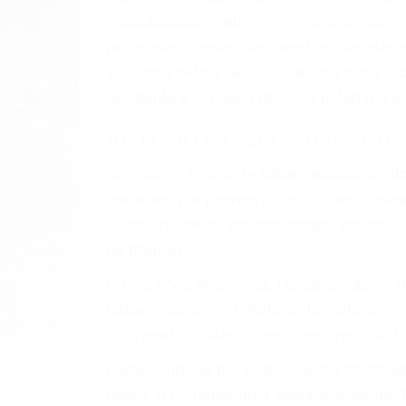
al momento del accidente. Otros factores 
faltas de atención, fatiga o distracciones
climáticas desfavorables. Nuestros exper
están involucrados en su caso para que l
CHOCAR ES NORMAL
Es triste pero cierto, si usted conduce u
qué tan cuidadoso sea, cuando usted con
accidente automovilístico. Esto es muy f
6 PUNTOS IMPORTANTES
1. No es necesario que hable Ingles
2. No es necesario que sea documentad
3. No importa si tiene un pase/licencia d
4. Usted tiene derecho de hacer un recl