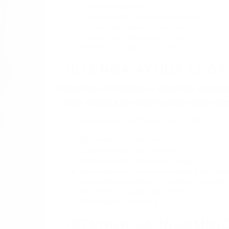
BY
(855) 403-8675 
A
Pare
A
9