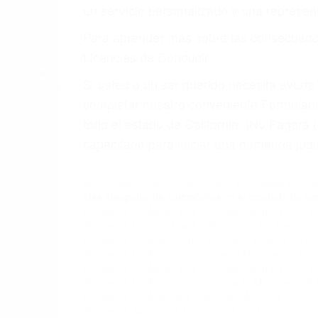
5. Podemos atenderte en su propio casa, p
6. Las consultas están gratis; solo nos
PRIMERO QUE TODO: 
También representamos a las personas en 
conducta. Cualesquiera que sean los probl
Oponerse a los abogados y compañías de
proponer una solución aceptable. Cuando
Las causas de los accidentes automovilís
imprudente o distracciones (como otros p
incapacitados o ebrios, choferes de cami
peligrosas pueden ser nuestras carreter
se sienta detrás del volante, nos debe a
accidente y le causa daños a usted o a s
ACUSADO NO SIGNIFIC