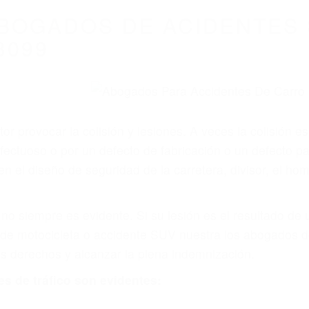
WELCOME TO
8675 Abogados Ac
ovilismo En Cali