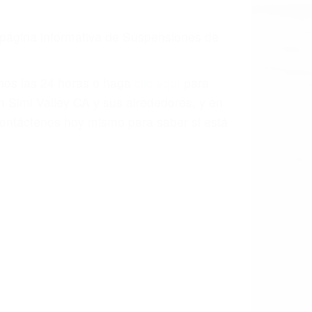
a causa de la negligencia o mala
casos como si fueran a ir a juicio.
sos, haciéndolos más propensos a
spuestos a comparecer ante el tribunal.
esultado de conducir de forma
 mientras conduce). Agregue conductores
idades ¡y podrá darse cuenta de que tan
os podemos ayudar! Cuando una persona
blemente. Si otro conductor causa un