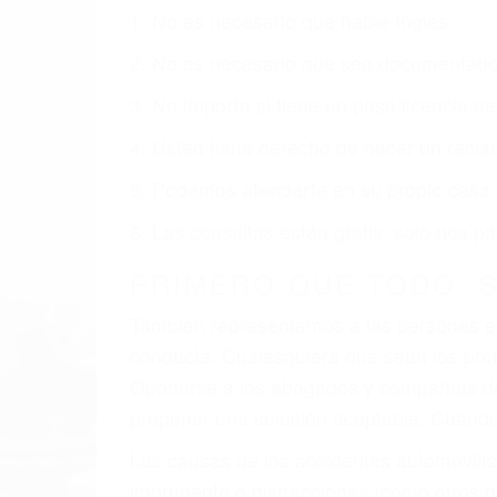
Nuestros reconocidos y expertos abogado
usted obtenga la indemnización que mere
Accidentes de vehículos y automóviles
Accidentes de camiones
Accidentes de motocicletas
Lesiones en barcos y aviones
Accidentes por resbalones y caídas
Accidentes por conductores ebrios o intoxica
Accidentes peatonales, de motos y bicicletas
Accidentes de autobuses y trene
Accidentes de carretera
OBTENGA LA INDEMNI
Sin importar el tipo de accidente que ha
agresiva representación legal y una com
indemnización que merece por sus lesiones
sufrimiento emocional.
El factor principal que un abogado de les