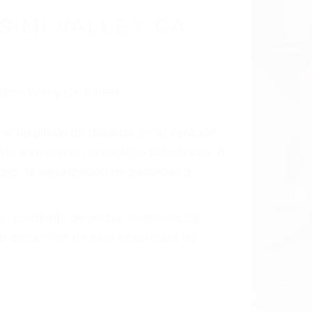
cidentes De
fornia