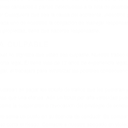
que pueden contribuir a provocar un accidente son señale
 del conductor como el uso del teléfono celular o el GPS
tos abogados de accidentes en Simi Valley, revisarán e
a justicia le otorgue la compensación que merece.
n automóvil en nuestras calles y carreteras, tarde o temp
duce, siempre habrá alguien que no está prestando aten
actible si usted conduce regularmente en una de las gran
o o ciudadano
e conducción
amo por sus lesiones aunque no tenga seguro para su aut