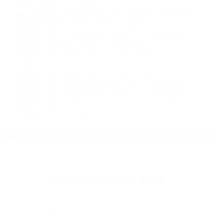
Contacto. Ofrecemos consultas iniciales
gratuitas en Ventura CA y sus alrededores, y en
todo el estado de California. ¡No Pagará un
Centavo a Menos que Obtenga una
Indemnización! Contáctenos hoy mismo para
saber si está capacitado para iniciar una
demanda judicial.
So�ar Con Un Choque Automovilistico California
So�ar
Accidente De Coche California
Más abogados de automóviles en el condado de Ventura:
Abogados Accidentes Ventura CA 93005
Abogados De Accidentes De Transito Ventura CA 93002
Abogados De Acidentes Ventura CA 93004
Abogados Para Accidentes Ventura CA 93006
Abogados De Acidentes Ventura CA 93005
Abogados Para Accidentes Ventura CA 93002
Abogados Para Accidentes De Carro Ventura CA 93005