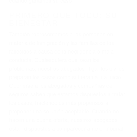
3. No importa si tiene un pase/licencia de
conducción
4. Usted tiene derecho de hacer un reclamo por
sus lesiones aunque no tenga seguro para su
auto.
5. Podemos atenderte en su propio casa, por
teléfono o en nuestra oficina en Ventura
6. Las consultas están gratis; solo nos paga
cuando ganamos su caso
PRIMERO QUE TODO: SU
BIENESTAR
También representamos a las personas en
materia de inmigración y las familias de los
fallecidos a causa de la negligencia o mala