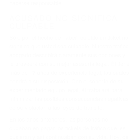
defectuosas a la lista de posibilidades ¡y podrá
darse cuenta de que tan peligrosas pueden ser
nuestras carreteras! Cualquiera que sea la
causa del accidente, ¡nosotros podemos ayudar!
Cuando una persona se sienta detrás del
volante, nos debe a cada uno de nosotros la
obligación de manejar responsablemente. Si
otro conductor causa un accidente y le causa
daños a usted o a su propiedad, tiene que
hacerse responsable.
ACUSADO NO SIGNIFICA
CULPABLE
Sólo por el hecho de haber recibido un ticket no
significa que usted sea culpable. Nuestro trafico
abogado describirá claramente sus opciones y