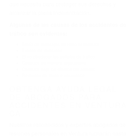
por fallas en el diseño de seguridad de la
carretera, divisor, el hombro, la señalización de
barandas o pobres o la iluminación.
La causa exacta de un accidente de auto no
siempre es evidente. Si su lesión es el resultado
de un accidente de coche, accidente de camión,
accidente de autobús, accidente de motocicleta
o accidente SUV nuestra los abogados de
accidentes de auto encontrará las respuestas
que necesita para proteger sus derechos y
alcanzar la plena indemnización.
Algunas de las causas de los accidentes de
tráfico son evidentes:
Envío de mensajes de texto al conducir
Exceso de velocidad
El no obedecer las señales de tráfico