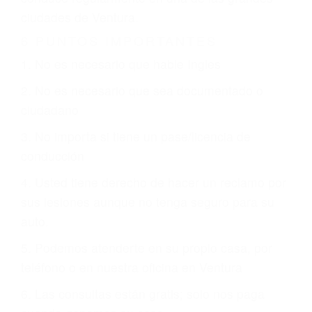
CHOCAR ES NORMAL
Es triste pero cierto, si usted conduce un
automóvil en nuestras calles y carreteras, tarde
o temprano va a tener un accidente. No importa
qué tan cuidadoso sea, cuando usted conduce,
siempre habrá alguien que no está prestando
atención y puede causar un terrible accidente
automovilístico. Esto es muy factible si usted
conduce regularmente en una de las grandes
ciudades de Ventura.
6 PUNTOS IMPORTANTES
1. No es necesario que hable Ingles
2. No es necesario que sea documentado o
ciudadano