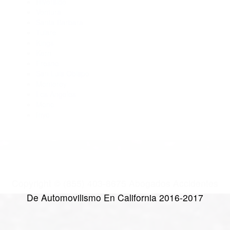
Abogados De Accidentes De Transito Ventura CA 93001
Abogados De Accidentes De Carro Ventura CA 93003
Abogados De Acidentes Ventura CA 93007
CATEGORIES
AND TAGS
Orange
Riverside
Ventura
Santa Barbara
Tulare
Kings
Kern
Fresno
San Luis Obispo
Monterey
Los Angeles