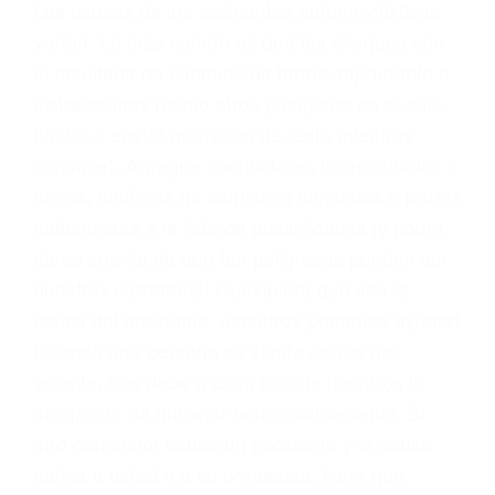
conducta. Cualesquiera que sean los
problemas, nuestros abogados litigantes civiles
preparan los casos como si fueran a ir a juicio.
Oponerse a los abogados y compañías de
seguros saben que estamos dispuestos a tratar
los casos, haciéndolos más propensos a
proponer una solución aceptable. Cuando no
hacen una buena oferta, nuestros abogados
están dispuestos a comparecer ante el tribunal.
Las causas de los accidentes automovilísticos
varían. Lo más común es que los choques son
el resultado de conducir de forma imprudente o
distracciones (como otros pasajeros en el auto,
hablar o enviar mensajes de texto mientras
conduce). Agregue conductores incapacitados o
ebrios, choferes de camiones cansados o partes