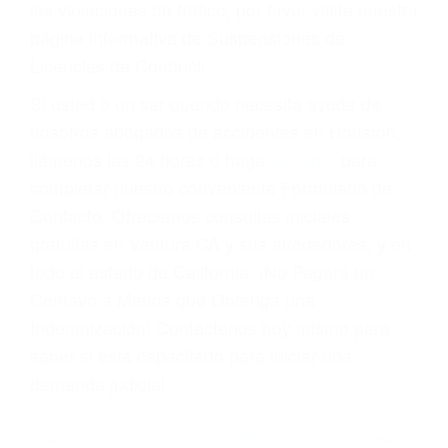
Cada condena por una violación de tránsito
suma un punto en su licencia de conducir. Su
compañía de seguros incluso podría cancelar su
póliza, o incrementarla sustancialmente. No
corra el riesgo. Contacte a nuestro abogado en
violaciones de tránsito hoy mismo y obtenga un
servicio personalizado y una representación
legal de la más alta calidad.
Para aprender más sobre las consecuencias de
las violaciones de tráfico, por favor visite nuestra
página informativa de Suspensiones de
Licencias de Conducir.
Si usted o un ser querido necesita ayuda de
nosotros abogados de accidentes en Houston,
llámenos las 24 horas o haga
clic aquí
para
completar nuestro conveniente Formulario de