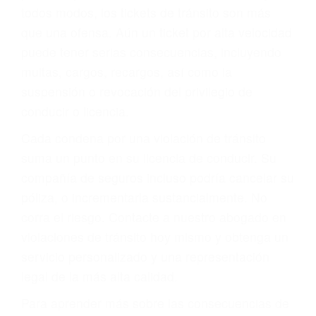
le proveerá con su mejor asesoría legal. Él tiene
más de 17 años de experiencia legal, los cuales
pondrá a su disposición. Con el soporte de su
experimentado equipo legal, él trabajará para
minimizar las posibles consecuencias negativas
de su violación a las leyes de tránsito.
En los años anteriores, las personas no
dudaban en pagar los tickets de tráfico que les
pusieran y así continuaban con su vida. Hoy, de
todos modos, los tickets de tránsito son más
que una ofensa. Aún un ticket por alta velocidad
puede tener serias consecuencias, incluyendo
multas, cargos, recargos, así como la
suspensión o revocación del privilegio de
conducir o licencia.