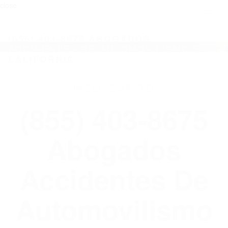
close
Toggl
naviga
(855) 403-8675 ABOGADOS
ACCIDENTES DE AUTOMOVILISMO EN
CALIFORNIA
WELCOME TO