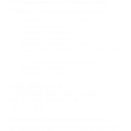
Conducir de manera imprudente
Conducir bajo los efectos del alcohol
Reventón de llanta o neumático
OBTENGA AYUDA LEGAL
DE ABOGADOS PARA
ACCIDENTES EN VENTURA
CA
Nuestros reconocidos y expertos abogados de
lesiones personales en Ventura lucharán hasta
las últimas consecuencias para que usted
obtenga la indemnización que merece por:
Accidentes de vehículos y automóviles
Accidentes de camiones
Accidentes de motocicletas
Lesiones en barcos y aviones
Accidentes por resbalones y caídas
Accidentes por conductores ebrios o intoxicados (DUI