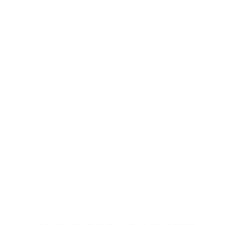
dolor y sufrimiento emocional.
El factor principal que un abogado de lesiones
personales debe determinar, es si el conductor
del vehículo estaba en falta y en qué medida al
momento del accidente. Otros factores que
pueden contribuir a provocar un accidente son
señales de tránsito con visibilidad obstruida,
faltas de atención, fatiga o distracciones del
conductor como el uso del teléfono celular o el
GPS, mal estado de la carretera o condiciones
climáticas desfavorables. Nuestros expertos
abogados de accidentes en Ventura, revisarán
exhaustivamente todos los factores que están
involucrados en su caso para que la justicia le
otorgue la compensación que merece.