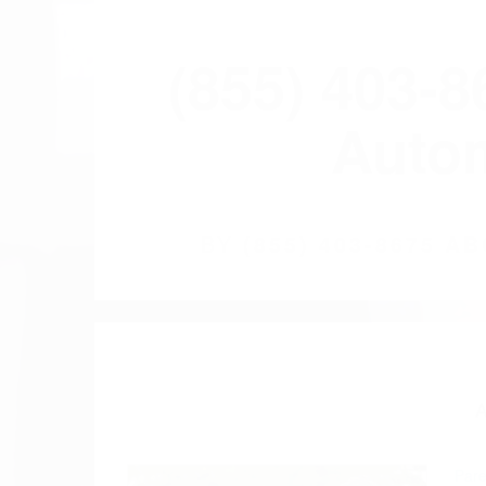
(855) 403-
Autom
BY
(855) 403-8675 
Pare