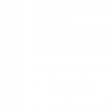
un servicio personalizado y una represent
Para aprender más sobre las consecuencia
Licencias de Conducir.
Si usted o un ser querido necesita ayud
completar nuestro conveniente Formulario
el estado de California. ¡No Pagará un 
capacitado para iniciar una demanda judic
Abogados De Accidentes De Trafico
Abogados De
Más abogados de automóviles en el condado de Fr
Abogados Accidentes Laton CA 93242
Abogados De Accidentes De Carro Laton CA 93242
Abogado Accidente De Auto Laton CA 93242
Abogados De Accidentes De Trafico Coalinga CA 9
Abogados De Acidentes Huron CA 93234
Abogados De Accidentes De Transito Coalinga CA 
Abogados De Accidentes De Carro Coalinga CA 93
Abogados Especialistas En Accidentes De Trafico 