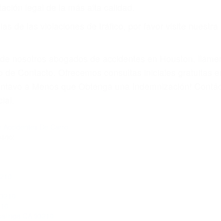
ación legal de la más alta calidad.
s de las violaciones de tráfico, por favor visite nuestr
a de nosotros abogados de accidentes en Houston, llám
 de Contacto. Ofrecemos consultas iniciales gratuitas e
Centavo a Menos que Obtenga una Indemnización! Contác
ial.
 Accidentes De Carro
esno:
3210
93210
210
Coalinga CA 93210