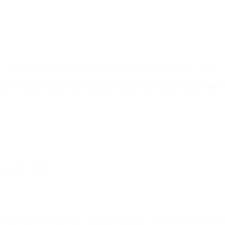
L DE ABOGADO ACCIDENTE DE 
s de lesiones personales en Laton lucharán hasta las 
r:
dos (DUI y DWI)
ZACIÓN QUE MERECE POR SU A