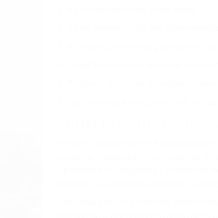
1. No es necesario que hable Ingles
2. No es necesario que sea documentad
3. No importa si tiene un pase/licencia d
4. Usted tiene derecho de hacer un recl
5. Podemos atenderte en su propio casa, 
6. Las consultas están gratis; solo nos
PRIMERO QUE TODO: 
También representamos a las personas en 
conducta. Cualesquiera que sean los probl
Oponerse a los abogados y compañías de
proponer una solución aceptable. Cuando
Las causas de los accidentes automovilís
imprudente o distracciones (como otros p