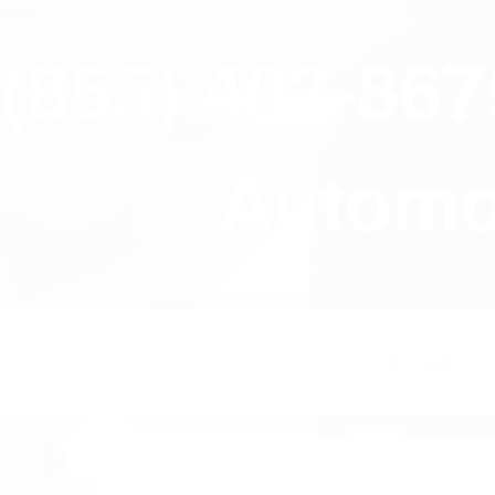
close
(855) 403-86
Automov
HOME