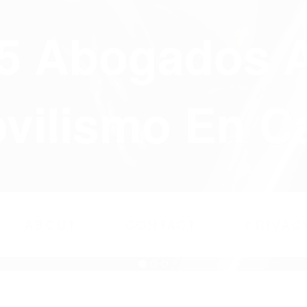
75 Abogados 
ilismo En Ca
ABOUT
CONTACT
PRIVAC