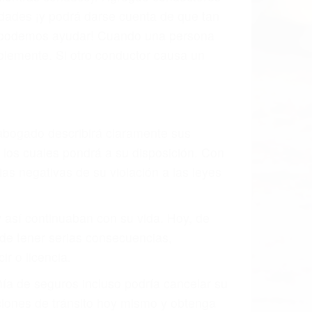
idades ¡y podrá darse cuenta de que tan
os podemos ayudar! Cuando una persona
blemente. Si otro conductor causa un
o abogado describirá claramente sus
, los cuales pondrá a su disposición. Con
as negativas de su violación a las leyes
y así continuaban con su vida. Hoy, de
ede tener serias consecuencias,
r o licencia.
ía de seguros incluso podría cancelar su
aciones de tránsito hoy mismo y obtenga