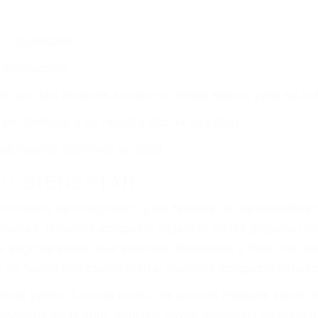
o o ciudadano
e conducción
amo por sus lesiones aunque no tenga seguro para su aut
por teléfono o en nuestra oficina en Laton
 paga cuando ganamos su caso
SU BIENESTAR
materia de inmigración y las familias de los fallecidos 
emas, nuestros abogados litigantes civiles preparan los 
 seguros saben que estamos dispuestos a tratar los ca
 no hacen una buena oferta, nuestros abogados están di
ticos varían. Lo más común es que los choques son el r
asajeros en el auto, hablar o enviar mensajes de texto