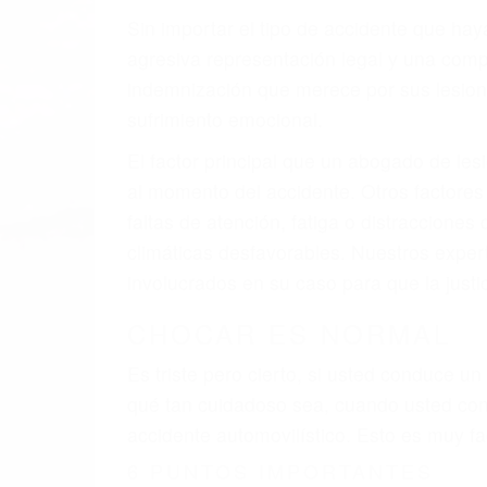
Sin importar el tipo de accidente que ha
agresiva representación legal y una com
indemnización que merece por sus lesiones
sufrimiento emocional.
El factor principal que un abogado de les
al momento del accidente. Otros factores 
faltas de atención, fatiga o distracciones
climáticas desfavorables. Nuestros exper
involucrados en su caso para que la just
CHOCAR ES NORMAL
Es triste pero cierto, si usted conduce u
qué tan cuidadoso sea, cuando usted con
accidente automovilístico. Esto es muy f
6 PUNTOS IMPORTANTES