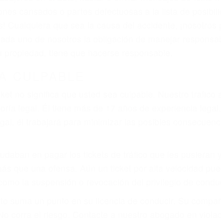
ones cansados o partes defectuosas a la lista de posibil
as! Cualquiera que sea la causa del accidente, ¡nosotr
 cada uno de nosotros la obligación de manejar responsa
u propiedad, tiene que hacerse responsable.
A CULPABLE
cket no significa que usted sea culpable. Nuestro trafic
ría legal. Él tiene más de 17 años de experiencia legal
al, él trabajará para minimizar las posibles consecuenci
udaban en pagar los tickets de tráfico que les pusieran 
 más que una ofensa. Aún un ticket por alta velocidad pu
como la suspensión o revocación del privilegio de conduci
to suma un punto en su licencia de conducir. Su compañ
 No corra el riesgo. Contacte a nuestro abogado en viol