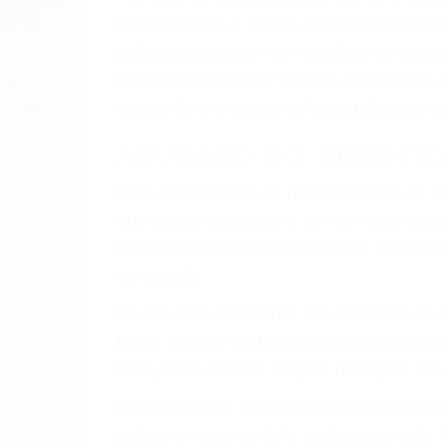
incapacitados o ebrios, choferes de cami
peligrosas pueden ser nuestras carreter
se sienta detrás del volante, nos debe a
accidente y le causa daños a usted o a s
ACUSADO NO SIGNIFIC
Sólo por el hecho de haber recibido un ti
opciones y le proveerá con su mejor aseso
el soporte de su experimentado equipo leg
de tránsito.
En los años anteriores, las personas no d
todos modos, los tickets de tránsito son
incluyendo multas, cargos, recargos, así 
Cada condena por una violación de tránsi
póliza, o incrementarla sustancialmente.