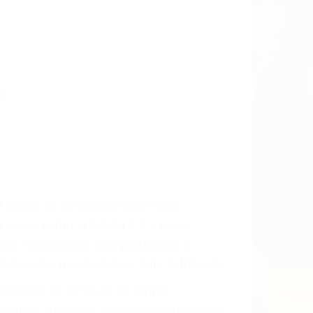
o.
a causa de la negligencia o mala
casos como si fueran a ir a juicio.
sos, haciéndolos más propensos a
spuestos a comparecer ante el tribunal.
esultado de conducir de forma
 mientras conduce). Agregue conductores