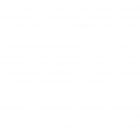
ya sufrido, usted encontrará en nuestro Bufete de Abog
prensiva atención personalizada. Lucharemos incansable
, gastos médicos futuros, pérdida de ingresos actuales y
iones personales debe determinar, es si el conductor de
que pueden contribuir a provocar un accidente son señale
 del conductor como el uso del teléfono celular o el GPS
tos abogados de accidentes en Laton, revisarán exhaust
icia le otorgue la compensación que merece.
n automóvil en nuestras calles y carreteras, tarde o temp
duce, siempre habrá alguien que no está prestando aten
actible si usted conduce regularmente en una de las gra