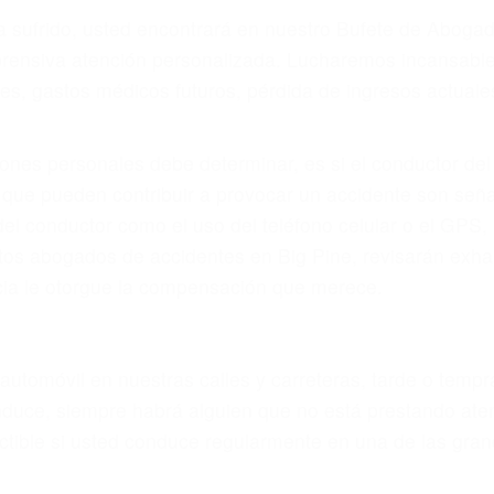
ya sufrido, usted encontrará en nuestro Bufete de Aboga
prensiva atención personalizada. Lucharemos incansable
, gastos médicos futuros, pérdida de ingresos actuales y
iones personales debe determinar, es si el conductor de
que pueden contribuir a provocar un accidente son señale
 del conductor como el uso del teléfono celular o el GPS
tos abogados de accidentes en Big Pine, revisarán exha
icia le otorgue la compensación que merece.
n automóvil en nuestras calles y carreteras, tarde o temp
duce, siempre habrá alguien que no está prestando aten
actible si usted conduce regularmente en una de las gra