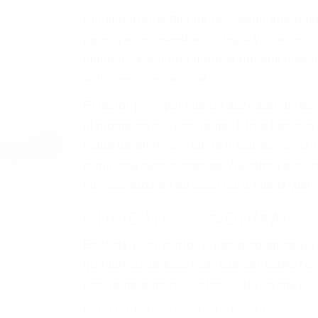
Sin importar el tipo de accidente que ha
agresiva representación legal y una com
indemnización que merece por sus lesiones
sufrimiento emocional.
El factor principal que un abogado de les
al momento del accidente. Otros factores 
faltas de atención, fatiga o distracciones
climáticas desfavorables. Nuestros exper
involucrados en su caso para que la just
CHOCAR ES NORMAL
Es triste pero cierto, si usted conduce u
qué tan cuidadoso sea, cuando usted con
accidente automovilístico. Esto es muy f
6 PUNTOS IMPORTANTES