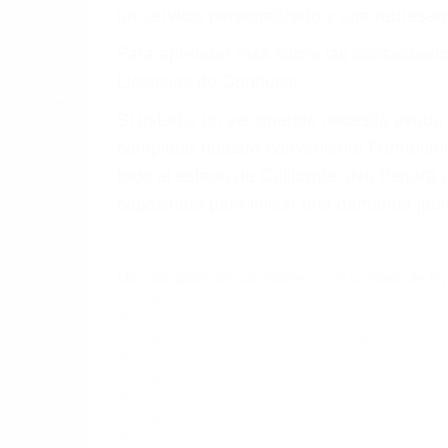
un servicio personalizado y una represent
Para aprender más sobre las consecuencia
Licencias de Conducir.
Si usted o un ser querido necesita ayud
completar nuestro conveniente Formulario
todo el estado de California. ¡No Pagar
capacitado para iniciar una demanda judic
Accidentes De Transito
Accidentes De Motos
Más abogados de automóviles en el condado de Iny
Abogados Accidentes Big Pine CA 93513
Abogados Para Accidentes Big Pine CA 93513
Abogados De Accidentes De Trafico Big Pine CA 93
Abogados De Accidentes De Carro Big Pine CA 935
Abogado Accidente De Auto Big Pine CA 93513
Abogados De Accidentes De Transito Big Pine CA 
Abogados De Acidentes Big Pine CA 93513
Abogados Especialistas En Accidentes De Trafico B