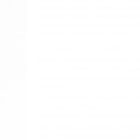
incapacitados o ebrios, choferes de cami
peligrosas pueden ser nuestras carreter
se sienta detrás del volante, nos debe a
accidente y le causa daños a usted o a s
ACUSADO NO SIGNIFIC
Sólo por el hecho de haber recibido un ti
opciones y le proveerá con su mejor aseso
el soporte de su experimentado equipo leg
de tránsito.
En los años anteriores, las personas no d
todos modos, los tickets de tránsito son
incluyendo multas, cargos, recargos, así 
Cada condena por una violación de tránsi
póliza, o incrementarla sustancialmente.