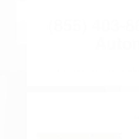
(855) 403-
Autom
BY
(855) 403-8675 
A
Pare