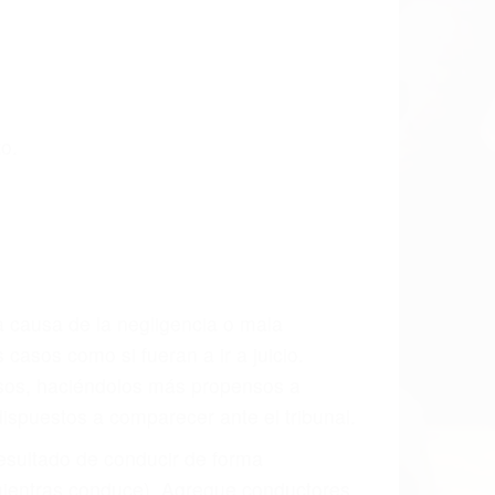
o.
a causa de la negligencia o mala
casos como si fueran a ir a juicio.
sos, haciéndolos más propensos a
spuestos a comparecer ante el tribunal.
esultado de conducir de forma
 mientras conduce). Agregue conductores