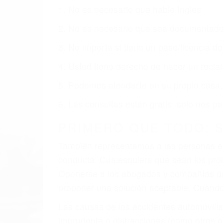
1. No es necesario que hable Ingles
2. No es necesario que sea documentad
3. No importa si tiene un pase/licencia d
4. Usted tiene derecho de hacer un recl
5. Podemos atenderte en su propio casa, 
6. Las consultas están gratis; solo nos
PRIMERO QUE TODO: 
También representamos a las personas en 
conducta. Cualesquiera que sean los probl
Oponerse a los abogados y compañías de
proponer una solución aceptable. Cuando
Las causas de los accidentes automovilís
imprudente o distracciones (como otros p