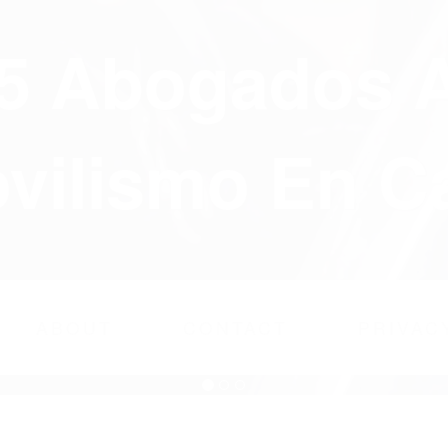
75 Abogados 
ilismo En Ca
ABOUT
CONTACT
PRIVAC