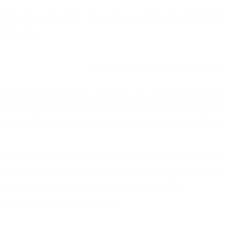
BOGADOS PARA ACCIDENT
3513
r provocar la colisión y lesiones. A veces la colisión es
tuoso o por un defecto de fabricación o un defecto part
en el diseño de seguridad de la carretera, divisor, el ho
no siempre es evidente. Si su lesión es el resultado de
 de motocicleta o accidente SUV nuestra los abogados d
s derechos y alcanzar la plena indemnización.
s de tráfico son evidentes: