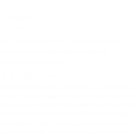
o o ciudadano
e conducción
amo por sus lesiones aunque no tenga seguro para su aut
por teléfono o en nuestra oficina en Big Pine
 paga cuando ganamos su caso
SU BIENESTAR
materia de inmigración y las familias de los fallecidos 
emas, nuestros abogados litigantes civiles preparan los 
 seguros saben que estamos dispuestos a tratar los ca
 no hacen una buena oferta, nuestros abogados están di
ticos varían. Lo más común es que los choques son el r
asajeros en el auto, hablar o enviar mensajes de texto