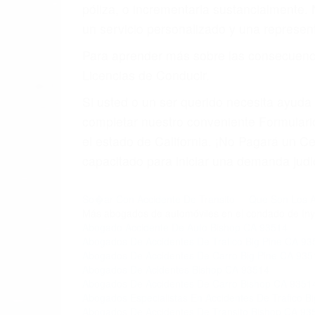
4. Usted tiene derecho de hacer un recl
5. Podemos atenderte en su propio casa, 
6. Las consultas están gratis; solo nos
PRIMERO QUE TODO: 
También representamos a las personas en 
conducta. Cualesquiera que sean los probl
Oponerse a los abogados y compañías de
proponer una solución aceptable. Cuando
Las causas de los accidentes automovilís
imprudente o distracciones (como otros p
incapacitados o ebrios, choferes de cami
peligrosas pueden ser nuestras carreter
se sienta detrás del volante, nos debe a
accidente y le causa daños a usted o a s