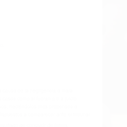
 últimas consecuencias para que usted
CCIDENTE
ados Para Accidentes De Carro en Bishop,
sablemente para que usted reciba la
/o a futuro y para resarcir su dolor y