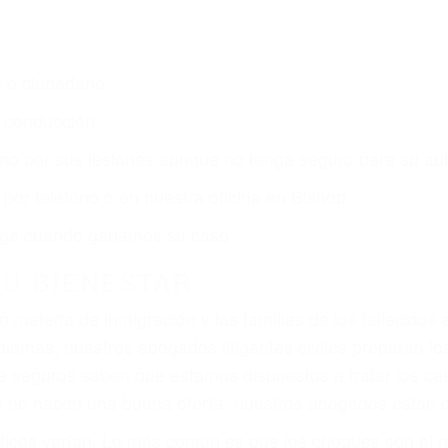
s de lesiones personales en Bishop lucharán hasta las
r:
dos (DUI y DWI)
ZACIÓN QUE MERECE POR SU A
ya sufrido, usted encontrará en nuestro Bufete de Abog
 comprensiva atención personalizada. Lucharemos incan
, gastos médicos futuros, pérdida de ingresos actuales y