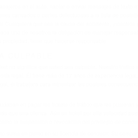
iones personales debe determinar, es si el conductor de
que pueden contribuir a provocar un accidente son señale
 del conductor como el uso del teléfono celular o el GPS
rtos abogados de accidentes en Bishop, revisarán exhaus
icia le otorgue la compensación que merece.
n automóvil en nuestras calles y carreteras, tarde o temp
duce, siempre habrá alguien que no está prestando aten
actible si usted conduce regularmente en una de las gra
o o ciudadano
e conducción