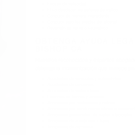
BY
(855) 403-8675 
ABOGA
Pare
A
B