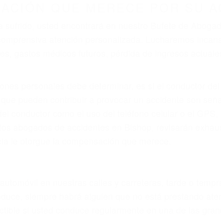
r provocar la colisión y lesiones. A veces la colisión es
oso o por un defecto de fabricación o un defecto parte
en el diseño de seguridad de la carretera, divisor, el ho
no siempre es evidente. Si su lesión es el resultado de
 de motocicleta o accidente SUV nuestra los abogados d
s derechos y alcanzar la plena indemnización.
s de tráfico son evidentes:
L DE ABOGADOS PARA ACCIDE