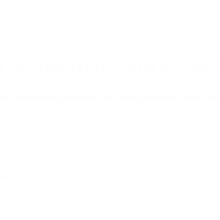
ABOGADOS ACCIDENTES DE AUTOMOVI
DOS PARA ACCIDENTES DE CARRO BISHOP CA
nt category
BOGADOS PARA ACCIDEN
ISHOP CA 93514