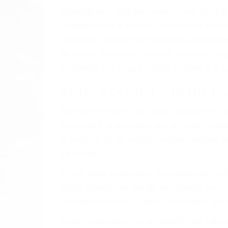
El factor principal que un abogado de les
al momento del accidente. Otros factores 
faltas de atención, fatiga o distracciones
climáticas desfavorables. Nuestros expe
involucrados en su caso para que la just
CHOCAR ES NORMAL
Es triste pero cierto, si usted conduce u
qué tan cuidadoso sea, cuando usted con
accidente automovilístico. Esto es muy f
6 PUNTOS IMPORTANTES
1. No es necesario que hable Ingles
2. No es necesario que sea documentad
3. No importa si tiene un pase/licencia d