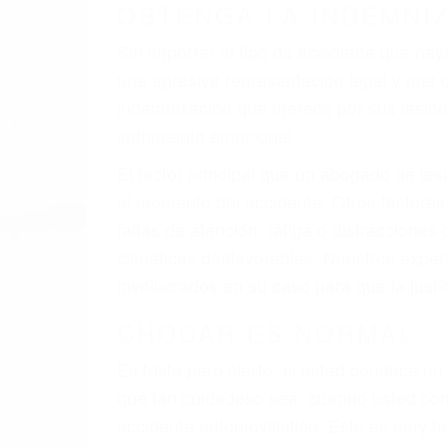
A veces los errores de más de un conducto
de motor en Bishop CA: un diseño defectu
veces el accidente es causado por fallas 
pobres o la iluminación.
La causa exacta de un accidente de auto 
camión, accidente de autobús, accidente
respuestas que necesita para proteger su
Algunas de las causas de los accidente
Envío de mensajes de texto al conducir
Exceso de velocidad
El no obedecer las señales de tráfico
Conducir de manera imprudente
Conducir bajo los efectos del alcohol
Reventón de llanta o neumático
OBTENGA AYUDA LEGA