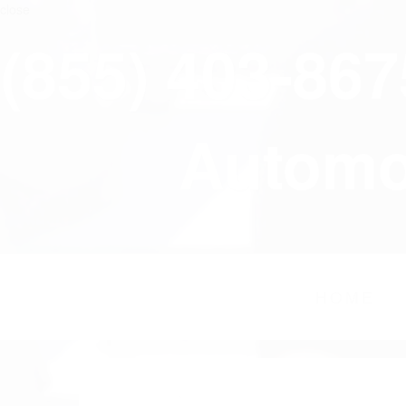
close
(855) 403-86
Automov
HOME