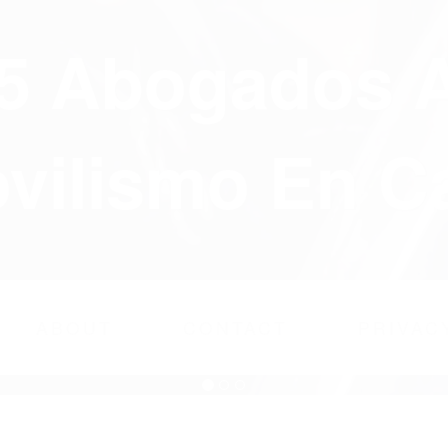
75 Abogados 
ilismo En Ca
ABOUT
CONTACT
PRIVAC