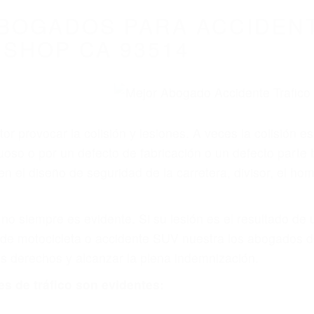
WELCOME TO
8675 Abogados Ac
ovilismo En Cali