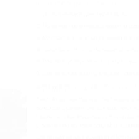
BISHOP CA
Nuestros reconocidos y expertos abogado
obtenga la indemnización que merece po
Accidentes de vehículos y automóviles
Accidentes de camiones
Accidentes de motocicletas
Lesiones en barcos y aviones
Accidentes por resbalones y caídas
Accidentes por conductores ebrios o intoxica
Accidentes peatonales, de motos y bicicletas
Accidentes de autobuses y trene
Accidentes de carretera
OBTENGA LA INDEMNI
Sin importar el tipo de accidente que ha
una agresiva representación legal y una
indemnización que merece por sus lesiones
sufrimiento emocional.