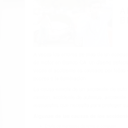
(855) 403-
Autom