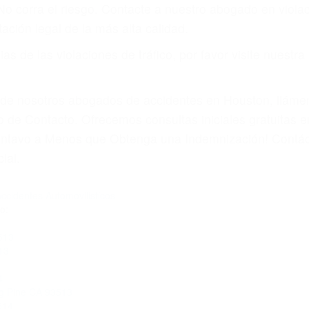
amo por sus lesiones aunque no tenga seguro para su aut
por teléfono o en nuestra oficina en Bishop
 paga cuando ganamos su caso
SU BIENESTAR
materia de inmigración y las familias de los fallecidos 
emas, nuestros abogados litigantes civiles preparan los 
 seguros saben que estamos dispuestos a tratar los ca
 no hacen una buena oferta, nuestros abogados están di
ticos varían. Lo más común es que los choques son el r
asajeros en el auto, hablar o enviar mensajes de texto
ones cansados o partes defectuosas a la lista de posibil
as! Cualquiera que sea la causa del accidente, ¡nosotr
 cada uno de nosotros la obligación de manejar responsa
u propiedad, tiene que hacerse responsable.