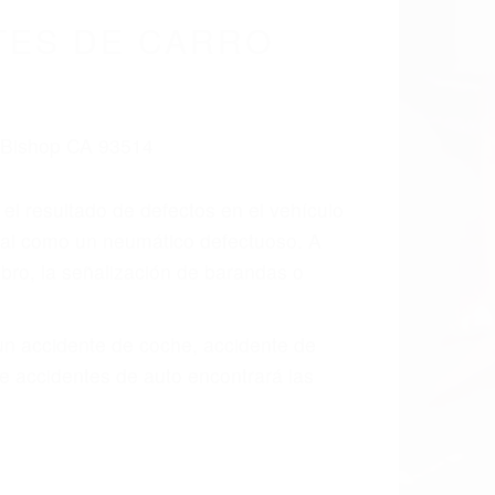
cidentes De
fornia