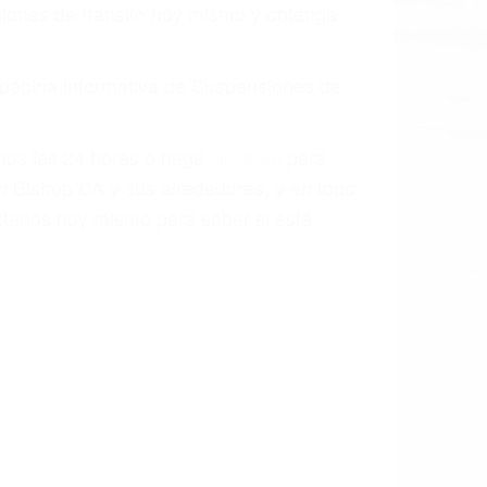
o.
a causa de la negligencia o mala
casos como si fueran a ir a juicio.
sos, haciéndolos más propensos a
spuestos a comparecer ante el tribunal.
esultado de conducir de forma
 mientras conduce). Agregue conductores
idades ¡y podrá darse cuenta de que tan
os podemos ayudar! Cuando una persona
blemente. Si otro conductor causa un