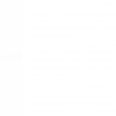
A veces los errores de más de un conducto
de motor en Glennville CA: un diseño def
veces el accidente es causado por fallas 
pobres o la iluminación.
La causa exacta de un accidente de auto 
camión, accidente de autobús, accidente
respuestas que necesita para proteger su
Algunas de las causas de los accidente
Envío de mensajes de texto al conducir
Exceso de velocidad
El no obedecer las señales de tráfico
Conducir de manera imprudente
Conducir bajo los efectos del alcohol
Reventón de llanta o neumático
OBTENGA AYUDA LEGA