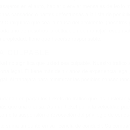
iones personales debe determinar, es si el conductor de
que pueden contribuir a provocar un accidente son señale
 del conductor como el uso del teléfono celular o el GPS
tos abogados de accidentes en Glennville, revisarán ex
a justicia le otorgue la compensación que merece.
n automóvil en nuestras calles y carreteras, tarde o temp
duce, siempre habrá alguien que no está prestando aten
actible si usted conduce regularmente en una de las gran
o o ciudadano
e conducción