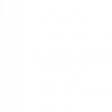
BY
(855) 403-8675 
ABO
Pare
A
C