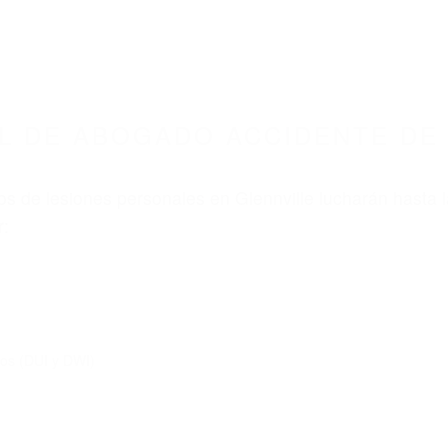
ABOGADOS ACCIDENTES DE AUTOMOVI
GADO ACCIDENTE DE AUTO GLENNVILLE CA 9
nt category
BOGADO ACCIDENTE DE A
A 93226