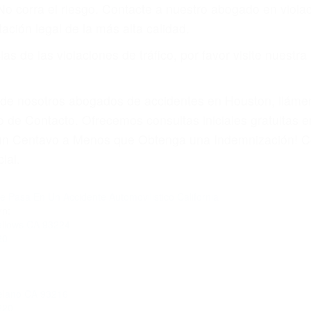
amo por sus lesiones aunque no tenga seguro para su aut
or teléfono o en nuestra oficina en Glennville
 paga cuando ganamos su caso
SU BIENESTAR
materia de inmigración y las familias de los fallecidos 
emas, nuestros abogados litigantes civiles preparan los 
 seguros saben que estamos dispuestos a tratar los ca
 no hacen una buena oferta, nuestros abogados están di
ticos varían. Lo más común es que los choques son el r
asajeros en el auto, hablar o enviar mensajes de texto
ones cansados o partes defectuosas a la lista de posibil
as! Cualquiera que sea la causa del accidente, ¡nosotr
 cada uno de nosotros la obligación de manejar responsa
u propiedad, tiene que hacerse responsable.