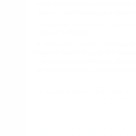
4. Usted tiene derecho de hacer un recl
5. Podemos atenderte en su propio casa, p
6. Las consultas están gratis; solo nos
PRIMERO QUE TODO: 
También representamos a las personas en 
conducta. Cualesquiera que sean los probl
Oponerse a los abogados y compañías de
proponer una solución aceptable. Cuando
Las causas de los accidentes automovilís
imprudente o distracciones (como otros p
incapacitados o ebrios, choferes de cami
peligrosas pueden ser nuestras carreter
se sienta detrás del volante, nos debe a
accidente y le causa daños a usted o a s