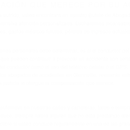
r provocar la colisión y lesiones. A veces la colisión es
ectuoso o por un defecto de fabricación o un defecto pa
en el diseño de seguridad de la carretera, divisor, el ho
no siempre es evidente. Si su lesión es el resultado de
 de motocicleta o accidente SUV nuestra los abogados d
s derechos y alcanzar la plena indemnización.
s de tráfico son evidentes:
L DE ABOGADO ACCIDENTE DE 