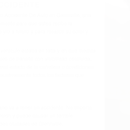
 el resultado de defectos en el vehículo
rte tal como un neumático defectuoso. A
mbro, la señalización de barandas o
 un accidente de coche, accidente de
e accidentes de auto encontrará las
AUTO EN GLENNVILLE