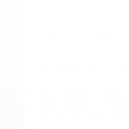
CA
Nuestros reconocidos y expertos abogado
obtenga la indemnización que merece po
Accidentes de vehículos y automóviles
Accidentes de camiones
Accidentes de motocicletas
Lesiones en barcos y aviones
Accidentes por resbalones y caídas
Accidentes por conductores ebrios o intoxica
Accidentes peatonales, de motos y bicicletas
Accidentes de autobuses y trene
Accidentes de carretera
OBTENGA LA INDEMNI
Sin importar el tipo de accidente que ha
agresiva representación legal y una com
indemnización que merece por sus lesiones
sufrimiento emocional.