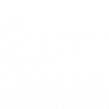
s de lesiones personales en Glennville lucharán hasta 
r:
dos (DUI y DWI)
ZACIÓN QUE MERECE POR SU A
ya sufrido, usted encontrará en nuestro Bufete de Aboga
prensiva atención personalizada. Lucharemos incansable
, gastos médicos futuros, pérdida de ingresos actuales y