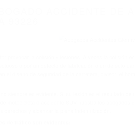
WELCOME TO
8675 Abogados Ac
ovilismo En Cali