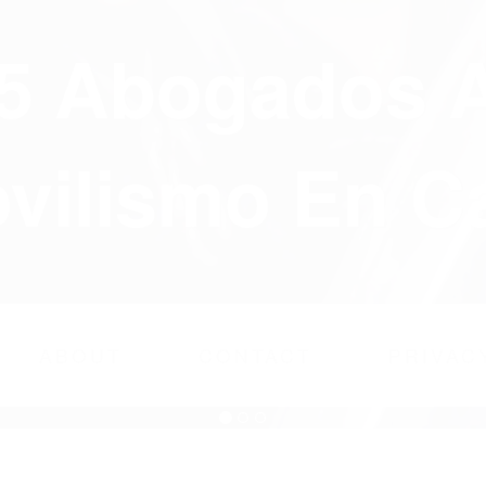
75 Abogados 
ilismo En Ca
ABOUT
CONTACT
PRIVAC