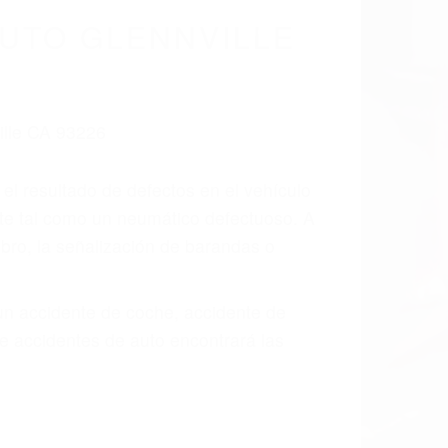
cidentes De
fornia