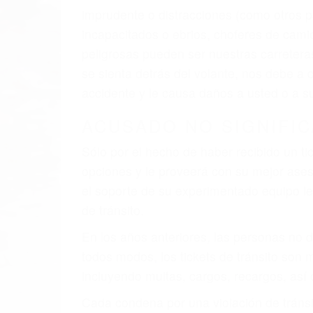
El factor principal que un abogado de les
al momento del accidente. Otros factores 
faltas de atención, fatiga o distracciones
climáticas desfavorables. Nuestros exper
están involucrados en su caso para que l
CHOCAR ES NORMAL
Es triste pero cierto, si usted conduce u
qué tan cuidadoso sea, cuando usted con
accidente automovilístico. Esto es muy f
6 PUNTOS IMPORTANTES
1. No es necesario que hable Ingles
2. No es necesario que sea documentad
3. No importa si tiene un pase/licencia d