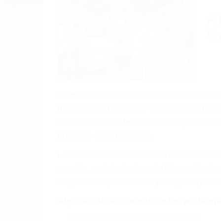
(855) 403-
Autom