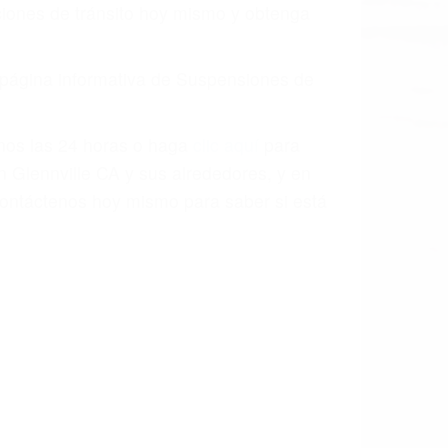
o.
a causa de la negligencia o mala
casos como si fueran a ir a juicio.
sos, haciéndolos más propensos a
spuestos a comparecer ante el tribunal.
esultado de conducir de forma
 mientras conduce). Agregue conductores
idades ¡y podrá darse cuenta de que tan
os podemos ayudar! Cuando una persona
blemente. Si otro conductor causa un