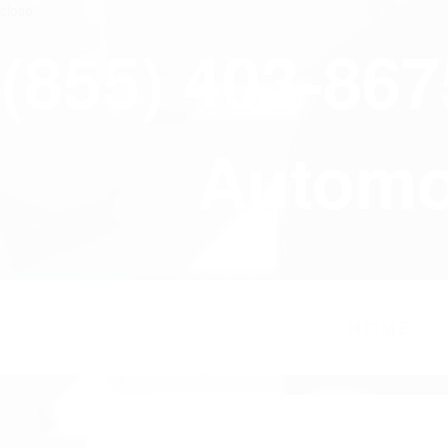
close
(855) 403-86
Automov
HOME