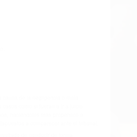
las últimas consecuencias para que usted
CCIDENTE
do Accidente De Auto en Glennville, una
mente para que usted reciba la
/o a futuro y para resarcir su dolor y