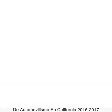
Abogado Accidente De Auto Taft CA 93268
Abogados De Trafico Delano CA 93215
Abogados De Accidentes De Trafico Lebec CA 93243
Abogados De Acidentes Taft CA 93268
Abogados De Acidentes Mc Kittrick CA 93251
CATEGORIES
AND TAGS
Orange
Riverside
Ventura
Santa Barbara
Tulare
Kings
Kern
Fresno