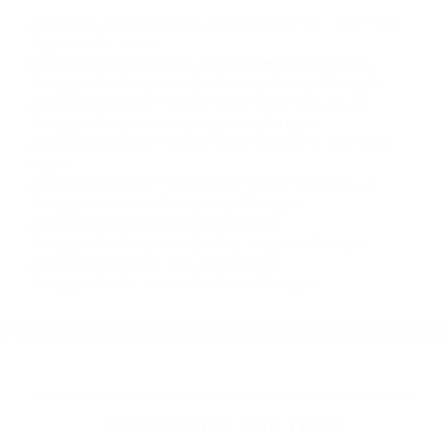
llámenos las 24 horas o haga
clic aquí
para
completar nuestro conveniente Formulario de
Contacto. Ofrecemos consultas iniciales
gratuitas en Woody CA y sus alrededores, y en
todo el estado de California. ¡No Pagará un
Centavo a Menos que Obtenga una
Indemnización! Contáctenos hoy mismo para
saber si está capacitado para iniciar una
demanda judicial.
Accidentes Automovilisticos Causas California
Accidente
Automovil California
Más abogados de automóviles en el condado de Kern:
Abogados De Accidentes De Transito Woody CA 93287
Abogados Para Accidentes De Carro Arvin CA 93203
Abogados Para Accidentes Edison CA 93220
Abogados Para Accidentes De Carro Wofford Heights CA
93285
Abogados Para Accidentes Wofford Heights CA 93285