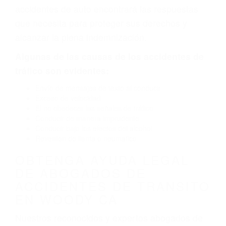
defectuoso. A veces el accidente es causado
por fallas en el diseño de seguridad de la
carretera, divisor, el hombro, la señalización de
barandas o pobres o la iluminación.
La causa exacta de un accidente de auto no
siempre es evidente. Si su lesión es el resultado
de un accidente de coche, accidente de camión,
accidente de autobús, accidente de motocicleta
o accidente SUV nuestra los abogados de
accidentes de auto encontrará las respuestas
que necesita para proteger sus derechos y
alcanzar la plena indemnización.
Algunas de las causas de los accidentes de
tráfico son evidentes:
Envío de mensajes de texto al conducir