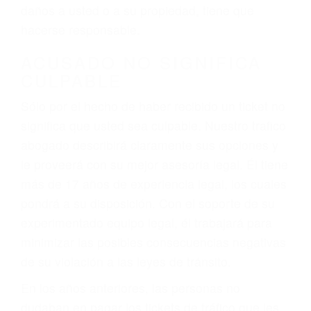
ebrios, choferes de camiones cansados o partes
defectuosas a la lista de posibilidades ¡y podrá
darse cuenta de que tan peligrosas pueden ser
nuestras carreteras! Cualquiera que sea la
causa del accidente, ¡nosotros podemos ayudar!
Cuando una persona se sienta detrás del
volante, nos debe a cada uno de nosotros la
obligación de manejar responsablemente. Si
otro conductor causa un accidente y le causa
daños a usted o a su propiedad, tiene que
hacerse responsable.
ACUSADO NO SIGNIFICA
CULPABLE
Sólo por el hecho de haber recibido un ticket no
significa que usted sea culpable. Nuestro trafico