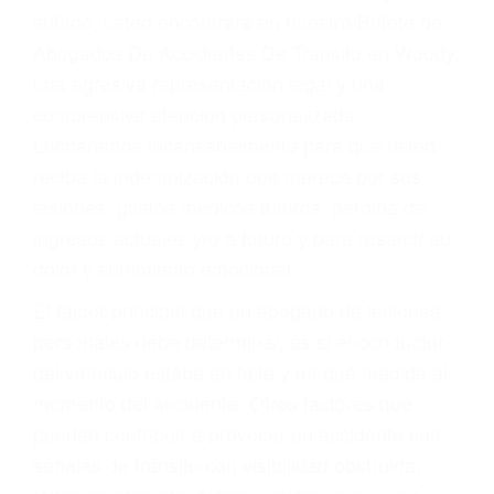
Accidentes por conductores ebrios o intoxicados (DUI
y DWI)
Accidentes peatonales, de motos y bicicletas
Accidentes de autobuses y trene
Accidentes de carretera
OBTENGA LA
INDEMNIZACIÓN QUE
MERECE POR SU
ACCIDENTE
Sin importar el tipo de accidente que haya
sufrido, usted encontrará en nuestro Bufete de
Abogados De Accidentes De Transito en Woody,
una agresiva representación legal y una
comprensiva atención personalizada.
Lucharemos incansablemente para que usted
reciba la indemnización que merece por sus
lesiones, gastos médicos futuros, pérdida de