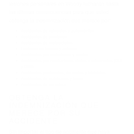
Exceso de velocidad
El no obedecer las señales de tráfico
Conducir de manera imprudente
Conducir bajo los efectos del alcohol
Reventón de llanta o neumático
OBTENGA AYUDA LEGAL
DE ABOGADOS DE
ACCIDENTES DE TRANSITO
EN WOODY CA
Nuestros reconocidos y expertos abogados de
lesiones personales en Woody lucharán hasta
las últimas consecuencias para que usted
obtenga la indemnización que merece por:
Accidentes de vehículos y automóviles
Accidentes de camiones
Accidentes de motocicletas
Lesiones en barcos y aviones
Accidentes por resbalones y caídas