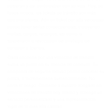
abogado describirá claramente sus opciones y
le proveerá con su mejor asesoría legal. Él tiene
más de 17 años de experiencia legal, los cuales
pondrá a su disposición. Con el soporte de su
experimentado equipo legal, él trabajará para
minimizar las posibles consecuencias negativas
de su violación a las leyes de tránsito.
En los años anteriores, las personas no
dudaban en pagar los tickets de tráfico que les
pusieran y así continuaban con su vida. Hoy, de
todos modos, los tickets de tránsito son más
que una ofensa. Aún un ticket por alta velocidad
puede tener serias consecuencias, incluyendo
multas, cargos, recargos, así como la
suspensión o revocación del privilegio de