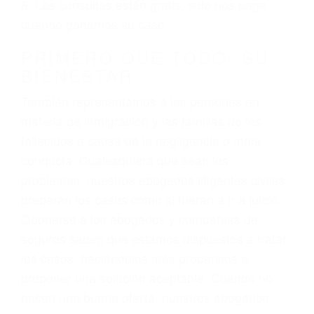
ciudadano
3. No importa si tiene un pase/licencia de
conducción
4. Usted tiene derecho de hacer un reclamo por
sus lesiones aunque no tenga seguro para su
auto.
5. Podemos atenderte en su propio casa, por
teléfono o en nuestra oficina en Woody
6. Las consultas están gratis; solo nos paga
cuando ganamos su caso
PRIMERO QUE TODO: SU
BIENESTAR
También representamos a las personas en
materia de inmigración y las familias de los