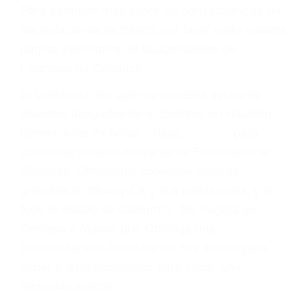
conducir o licencia.
Cada condena por una violación de tránsito
suma un punto en su licencia de conducir. Su
compañía de seguros incluso podría cancelar su
póliza, o incrementarla sustancialmente. No
corra el riesgo. Contacte a nuestro abogado en
violaciones de tránsito hoy mismo y obtenga un
servicio personalizado y una representación
legal de la más alta calidad.
Para aprender más sobre las consecuencias de
las violaciones de tráfico, por favor visite nuestra
página informativa de Suspensiones de
Licencias de Conducir.
Si usted o un ser querido necesita ayuda de
nosotros abogados de accidentes en Houston,