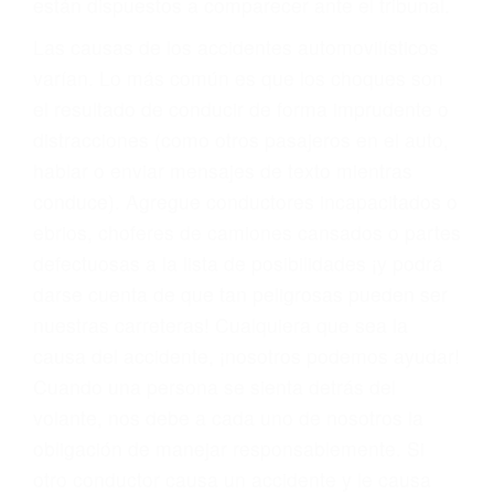
fallecidos a causa de la negligencia o mala
conducta. Cualesquiera que sean los
problemas, nuestros abogados litigantes civiles
preparan los casos como si fueran a ir a juicio.
Oponerse a los abogados y compañías de
seguros saben que estamos dispuestos a tratar
los casos, haciéndolos más propensos a
proponer una solución aceptable. Cuando no
hacen una buena oferta, nuestros abogados
están dispuestos a comparecer ante el tribunal.
Las causas de los accidentes automovilísticos
varían. Lo más común es que los choques son
el resultado de conducir de forma imprudente o
distracciones (como otros pasajeros en el auto,
hablar o enviar mensajes de texto mientras
conduce). Agregue conductores incapacitados o