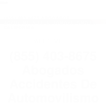
close
Toggl
naviga
(855) 403-8675 ABOGADOS
ACCIDENTES DE AUTOMOVILISMO EN
CALIFORNIA
WELCOME TO