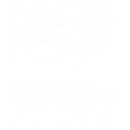
ingresos actuales y/o a futuro y para resarcir su
dolor y sufrimiento emocional.
El factor principal que un abogado de lesiones
personales debe determinar, es si el conductor
del vehículo estaba en falta y en qué medida al
momento del accidente. Otros factores que
pueden contribuir a provocar un accidente son
señales de tránsito con visibilidad obstruida,
faltas de atención, fatiga o distracciones del
conductor como el uso del teléfono celular o el
GPS, mal estado de la carretera o condiciones
climáticas desfavorables. Nuestros expertos
abogados de accidentes en Woody, revisarán
exhaustivamente todos los factores que están
involucrados en su caso para que la justicia le