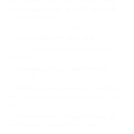
otorgue la compensación que merece.
CHOCAR ES NORMAL
Es triste pero cierto, si usted conduce un
automóvil en nuestras calles y carreteras, tarde
o temprano va a tener un accidente. No importa
qué tan cuidadoso sea, cuando usted conduce,
siempre habrá alguien que no está prestando
atención y puede causar un terrible accidente
automovilístico. Esto es muy factible si usted
conduce regularmente en una de las grandes
ciudades de Woody.
6 PUNTOS IMPORTANTES
1. No es necesario que hable Ingles
2. No es necesario que sea documentado o