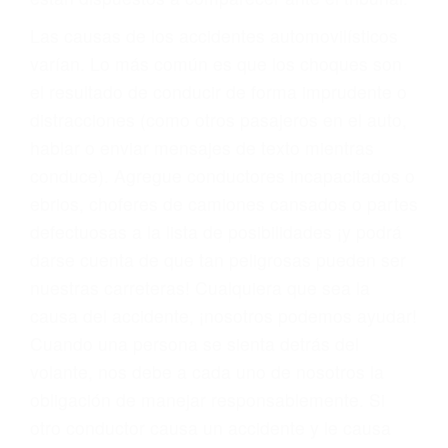
fallecidos a causa de la negligencia o mala
conducta. Cualesquiera que sean los
problemas, nuestros abogados litigantes civiles
preparan los casos como si fueran a ir a juicio.
Oponerse a los abogados y compañías de
seguros saben que estamos dispuestos a tratar
los casos, haciéndolos más propensos a
proponer una solución aceptable. Cuando no
hacen una buena oferta, nuestros abogados
están dispuestos a comparecer ante el tribunal.
Las causas de los accidentes automovilísticos
varían. Lo más común es que los choques son
el resultado de conducir de forma imprudente o
distracciones (como otros pasajeros en el auto,
hablar o enviar mensajes de texto mientras
conduce). Agregue conductores incapacitados o