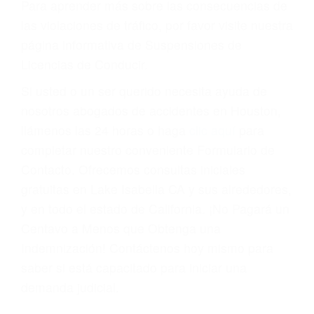
Cada condena por una violación de tránsito
suma un punto en su licencia de conducir. Su
compañía de seguros incluso podría cancelar su
póliza, o incrementarla sustancialmente. No
corra el riesgo. Contacte a nuestro abogado en
violaciones de tránsito hoy mismo y obtenga un
servicio personalizado y una representación
legal de la más alta calidad.
Para aprender más sobre las consecuencias de
las violaciones de tráfico, por favor visite nuestra
página informativa de Suspensiones de
Licencias de Conducir.
Si usted o un ser querido necesita ayuda de
nosotros abogados de accidentes en Houston,
llámenos las 24 horas o haga
clic aquí
para