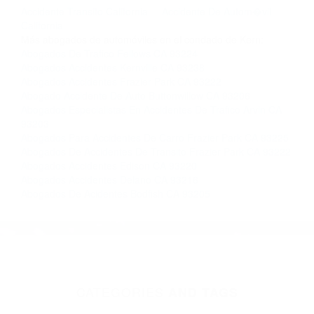
completar nuestro conveniente Formulario de
Contacto. Ofrecemos consultas iniciales
gratuitas en Lake Isabella CA y sus alrededores,
y en todo el estado de California. ¡No Pagará un
Centavo a Menos que Obtenga una
Indemnización! Contáctenos hoy mismo para
saber si está capacitado para iniciar una
demanda judicial.
Accidente Transito California
Accidente De Autom�vil
California
Más abogados de automóviles en el condado de Kern:
Abogados De Trafico Fellows CA 93224
Abogados Accidentes Kernville CA 93238
Abogados Accidentes Frazier Park CA 93222
Abogado Accidente De Auto Buttonwillow CA 93206
Abogados Especialistas En Accidentes De Trafico Arvin CA
93203