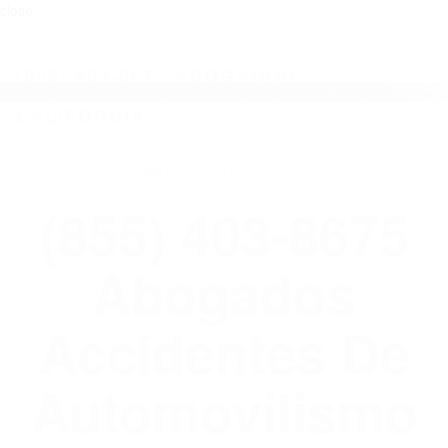
close
Toggl
naviga
(855) 403-8675 ABOGADOS
ACCIDENTES DE AUTOMOVILISMO EN
CALIFORNIA
WELCOME TO