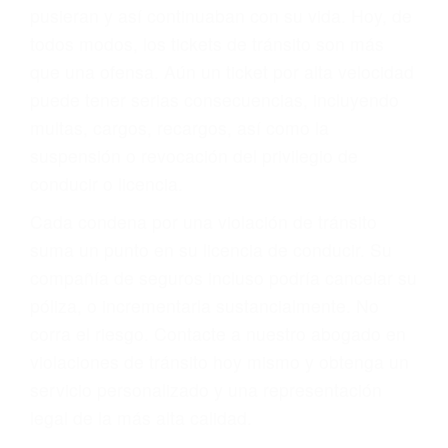
abogado describirá claramente sus opciones y
le proveerá con su mejor asesoría legal. Él tiene
más de 17 años de experiencia legal, los cuales
pondrá a su disposición. Con el soporte de su
experimentado equipo legal, él trabajará para
minimizar las posibles consecuencias negativas
de su violación a las leyes de tránsito.
En los años anteriores, las personas no
dudaban en pagar los tickets de tráfico que les
pusieran y así continuaban con su vida. Hoy, de
todos modos, los tickets de tránsito son más
que una ofensa. Aún un ticket por alta velocidad
puede tener serias consecuencias, incluyendo
multas, cargos, recargos, así como la
suspensión o revocación del privilegio de
conducir o licencia.