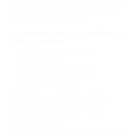
neumático defectuoso. A veces el accidente es
causado por fallas en el diseño de seguridad de
la carretera, divisor, el hombro, la señalización
de barandas o pobres o la iluminación.
La causa exacta de un accidente de auto no
siempre es evidente. Si su lesión es el resultado
de un accidente de coche, accidente de camión,
accidente de autobús, accidente de motocicleta
o accidente SUV nuestra los abogados de
accidentes de auto encontrará las respuestas
que necesita para proteger sus derechos y
alcanzar la plena indemnización.
Algunas de las causas de los accidentes de
tráfico son evidentes:
Envío de mensajes de texto al conducir
Exceso de velocidad