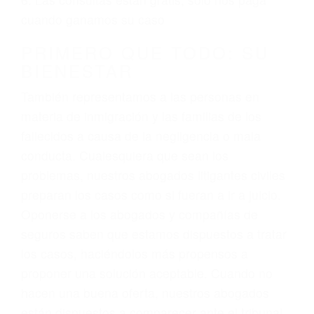
3. No importa si tiene un pase/licencia de
conducción
4. Usted tiene derecho de hacer un reclamo por
sus lesiones aunque no tenga seguro para su
auto.
5. Podemos atenderte en su propio casa, por
teléfono o en nuestra oficina en Lake Isabella
6. Las consultas están gratis; solo nos paga
cuando ganamos su caso
PRIMERO QUE TODO: SU
BIENESTAR
También representamos a las personas en
materia de inmigración y las familias de los