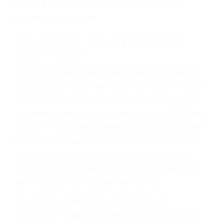
ebrios, choferes de camiones cansados o partes
defectuosas a la lista de posibilidades ¡y podrá
darse cuenta de que tan peligrosas pueden ser
nuestras carreteras! Cualquiera que sea la
causa del accidente, ¡nosotros podemos ayudar!
Cuando una persona se sienta detrás del
volante, nos debe a cada uno de nosotros la
obligación de manejar responsablemente. Si
otro conductor causa un accidente y le causa
daños a usted o a su propiedad, tiene que
hacerse responsable.
ACUSADO NO SIGNIFICA
CULPABLE
Sólo por el hecho de haber recibido un ticket no
significa que usted sea culpable. Nuestro trafico