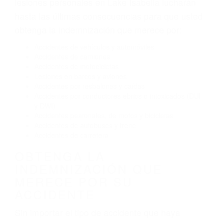
El no obedecer las señales de tráfico
Conducir de manera imprudente
Conducir bajo los efectos del alcohol
Reventón de llanta o neumático
OBTENGA AYUDA LEGAL
DE ABOGADOS PARA
ACCIDENTES EN LAKE
ISABELLA CA
Nuestros reconocidos y expertos abogados de
lesiones personales en Lake Isabella lucharán
hasta las últimas consecuencias para que usted
obtenga la indemnización que merece por:
Accidentes de vehículos y automóviles
Accidentes de camiones
Accidentes de motocicletas
Lesiones en barcos y aviones
Accidentes por resbalones y caídas