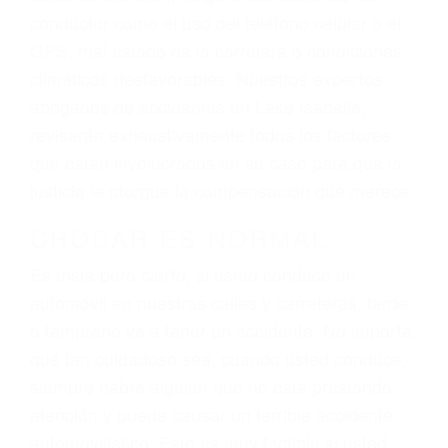
ingresos actuales y/o a futuro y para resarcir su
dolor y sufrimiento emocional.
El factor principal que un abogado de lesiones
personales debe determinar, es si el conductor
del vehículo estaba en falta y en qué medida al
momento del accidente. Otros factores que
pueden contribuir a provocar un accidente son
señales de tránsito con visibilidad obstruida,
faltas de atención, fatiga o distracciones del
conductor como el uso del teléfono celular o el
GPS, mal estado de la carretera o condiciones
climáticas desfavorables. Nuestros expertos
abogados de accidentes en Lake Isabella,
revisarán exhaustivamente todos los factores
que están involucrados en su caso para que la