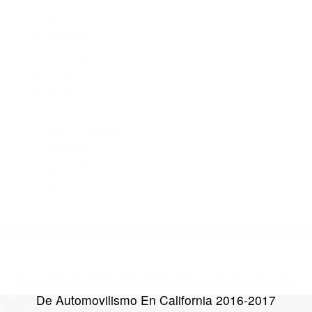
Abogados Para Accidentes De Carro Frazier Park CA 93225
Abogados De Accidentes De Transito Frazier Park CA 93222
Abogados Accidentes Edison CA 93220
Abogados Accidentes Delano CA 93216
Abogados De Acidentes Bodfish CA 93205
CATEGORIES
AND TAGS
Orange
Riverside
Ventura
Santa Barbara
Tulare
Kings
Kern
Fresno
San Luis Obispo