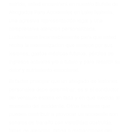
Accidentes por conductores ebrios o intoxicados (DUI
y DWI)
Accidentes peatonales, de motos y bicicletas
Accidentes de autobuses y trene
Accidentes de carretera
OBTENGA LA
INDEMNIZACIÓN QUE
MERECE POR SU
ACCIDENTE
Sin importar el tipo de accidente que haya
sufrido, usted encontrará en nuestro Bufete de
Abogados Para Accidentes en Lake Isabella,
una agresiva representación legal y una
comprensiva atención personalizada.
Lucharemos incansablemente para que usted
reciba la indemnización que merece por sus
lesiones, gastos médicos futuros, pérdida de