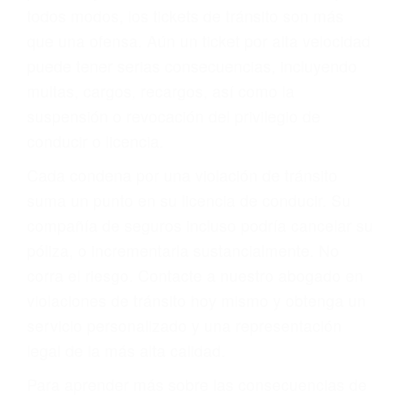
le proveerá con su mejor asesoría legal. Él tiene
más de 17 años de experiencia legal, los cuales
pondrá a su disposición. Con el soporte de su
experimentado equipo legal, él trabajará para
minimizar las posibles consecuencias negativas
de su violación a las leyes de tránsito.
En los años anteriores, las personas no
dudaban en pagar los tickets de tráfico que les
pusieran y así continuaban con su vida. Hoy, de
todos modos, los tickets de tránsito son más
que una ofensa. Aún un ticket por alta velocidad
puede tener serias consecuencias, incluyendo
multas, cargos, recargos, así como la
suspensión o revocación del privilegio de
conducir o licencia.