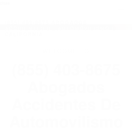
close
Toggl
naviga
(855) 403-8675 ABOGADOS
ACCIDENTES DE AUTOMOVILISMO EN
CALIFORNIA
WELCOME TO