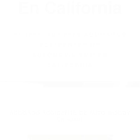
(855) 403-8675
Abogados
Accidentes De
Automovilismo
En California
BY
(855) 403-8675 ABOGADOS
ACCIDENTES DE
AUTOMOVILISMO EN