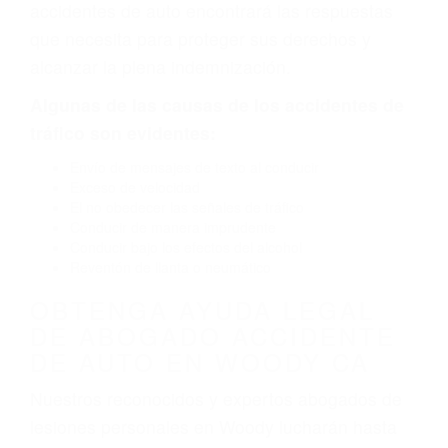
defectuoso. A veces el accidente es causado
por fallas en el diseño de seguridad de la
carretera, divisor, el hombro, la señalización de
barandas o pobres o la iluminación.
La causa exacta de un accidente de auto no
siempre es evidente. Si su lesión es el resultado
de un accidente de coche, accidente de camión,
accidente de autobús, accidente de motocicleta
o accidente SUV nuestra los abogados de
accidentes de auto encontrará las respuestas
que necesita para proteger sus derechos y
alcanzar la plena indemnización.
Algunas de las causas de los accidentes de
tráfico son evidentes:
Envío de mensajes de texto al conducir
Exceso de velocidad