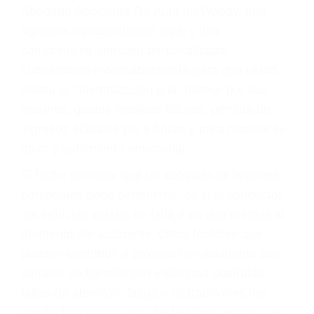
Accidentes peatonales, de motos y bicicletas
Accidentes de autobuses y trene
Accidentes de carretera
OBTENGA LA
INDEMNIZACIÓN QUE
MERECE POR SU
ACCIDENTE
Sin importar el tipo de accidente que haya
sufrido, usted encontrará en nuestro Bufete de
Abogado Accidente De Auto en Woody, una
agresiva representación legal y una
comprensiva atención personalizada.
Lucharemos incansablemente para que usted
reciba la indemnización que merece por sus
lesiones, gastos médicos futuros, pérdida de
ingresos actuales y/o a futuro y para resarcir su