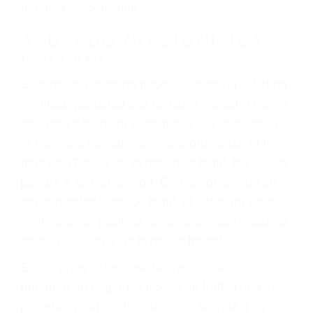
defectuosas a la lista de posibilidades ¡y podrá
darse cuenta de que tan peligrosas pueden ser
nuestras carreteras! Cualquiera que sea la
causa del accidente, ¡nosotros podemos ayudar!
Cuando una persona se sienta detrás del
volante, nos debe a cada uno de nosotros la
obligación de manejar responsablemente. Si
otro conductor causa un accidente y le causa
daños a usted o a su propiedad, tiene que
hacerse responsable.
ACUSADO NO SIGNIFICA
CULPABLE
Sólo por el hecho de haber recibido un ticket no
significa que usted sea culpable. Nuestro trafico
abogado describirá claramente sus opciones y