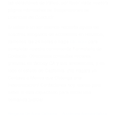
Cada condena por una violación de tránsito
suma un punto en su licencia de conducir. Su
compañía de seguros incluso podría cancelar su
póliza, o incrementarla sustancialmente. No
corra el riesgo. Contacte a nuestro abogado en
violaciones de tránsito hoy mismo y obtenga un
servicio personalizado y una representación
legal de la más alta calidad.
Para aprender más sobre las consecuencias de
las violaciones de tráfico, por favor visite nuestra
página informativa de Suspensiones de
Licencias de Conducir.
Si usted o un ser querido necesita ayuda de
nosotros abogados de accidentes en Houston,
llámenos las 24 horas o haga
clic aquí
para
completar nuestro conveniente Formulario de