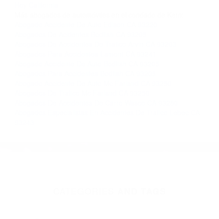
Contacto. Ofrecemos consultas iniciales
gratuitas en Woody CA y sus alrededores, y en
todo el estado de California. ¡No Pagará un
Centavo a Menos que Obtenga una
Indemnización! Contáctenos hoy mismo para
saber si está capacitado para iniciar una
demanda judicial.
Abogados De Autos California
Accidentes Automovilisticos
Hoy California
Más abogados de automóviles en el condado de Kern:
Abogado Accidente De Auto Edison CA 93220
Abogados De Acidentes Bodfish CA 93205
Abogados De Accidentes De Trafico Arvin CA 93203
Abogados Para Accidentes Lamont CA 93241
Abogado Accidente De Auto Bodfish CA 93205
Abogados Para Accidentes Bodfish CA 93205
Abogado Accidente De Auto Mc Farland CA 93250