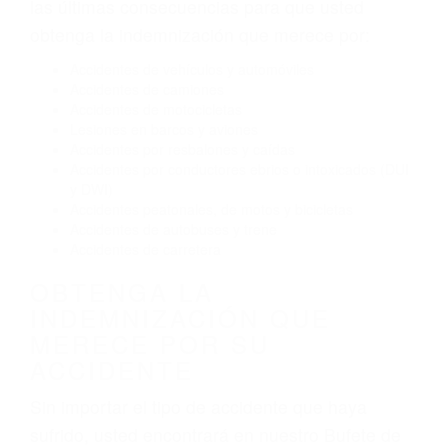
El no obedecer las señales de tráfico
Conducir de manera imprudente
Conducir bajo los efectos del alcohol
Reventón de llanta o neumático
OBTENGA AYUDA LEGAL
DE ABOGADO ACCIDENTE
DE AUTO EN WOODY CA
Nuestros reconocidos y expertos abogados de
lesiones personales en Woody lucharán hasta
las últimas consecuencias para que usted
obtenga la indemnización que merece por:
Accidentes de vehículos y automóviles
Accidentes de camiones
Accidentes de motocicletas
Lesiones en barcos y aviones
Accidentes por resbalones y caídas
Accidentes por conductores ebrios o intoxicados (DUI
y DWI)