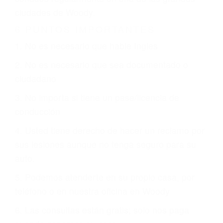
CHOCAR ES NORMAL
Es triste pero cierto, si usted conduce un
automóvil en nuestras calles y carreteras, tarde
o temprano va a tener un accidente. No importa
qué tan cuidadoso sea, cuando usted conduce,
siempre habrá alguien que no está prestando
atención y puede causar un terrible accidente
automovilístico. Esto es muy factible si usted
conduce regularmente en una de las grandes
ciudades de Woody.
6 PUNTOS IMPORTANTES
1. No es necesario que hable Ingles
2. No es necesario que sea documentado o
ciudadano