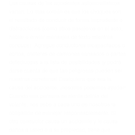
conducta. Cualesquiera que sean los
problemas, nuestros abogados litigantes civiles
preparan los casos como si fueran a ir a juicio.
Oponerse a los abogados y compañías de
seguros saben que estamos dispuestos a tratar
los casos, haciéndolos más propensos a
proponer una solución aceptable. Cuando no
hacen una buena oferta, nuestros abogados
están dispuestos a comparecer ante el tribunal.
Las causas de los accidentes automovilísticos
varían. Lo más común es que los choques son
el resultado de conducir de forma imprudente o
distracciones (como otros pasajeros en el auto,
hablar o enviar mensajes de texto mientras
conduce). Agregue conductores incapacitados o
ebrios, choferes de camiones cansados o partes