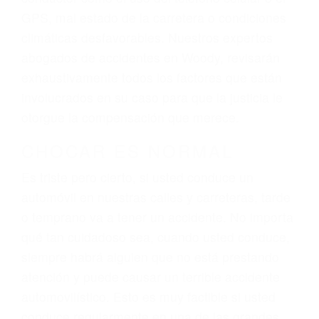
dolor y sufrimiento emocional.
El factor principal que un abogado de lesiones
personales debe determinar, es si el conductor
del vehículo estaba en falta y en qué medida al
momento del accidente. Otros factores que
pueden contribuir a provocar un accidente son
señales de tránsito con visibilidad obstruida,
faltas de atención, fatiga o distracciones del
conductor como el uso del teléfono celular o el
GPS, mal estado de la carretera o condiciones
climáticas desfavorables. Nuestros expertos
abogados de accidentes en Woody, revisarán
exhaustivamente todos los factores que están
involucrados en su caso para que la justicia le
otorgue la compensación que merece.