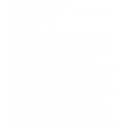
3. No importa si tiene un pase/licencia de
conducción
4. Usted tiene derecho de hacer un reclamo por
sus lesiones aunque no tenga seguro para su
auto.
5. Podemos atenderte en su propio casa, por
teléfono o en nuestra oficina en Woody
6. Las consultas están gratis; solo nos paga
cuando ganamos su caso
PRIMERO QUE TODO: SU
BIENESTAR
También representamos a las personas en
materia de inmigración y las familias de los
fallecidos a causa de la negligencia o mala