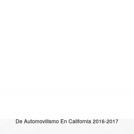
Abogados De Trafico Mc Farland CA 93250
Abogados De Accidentes De Carro Wasco CA 93280
Abogados Especialistas En Accidentes De Trafico Lebec CA
93243
CATEGORIES
AND TAGS
Orange
Riverside
Ventura
Santa Barbara
Tulare
Kings
Kern
Fresno
San Luis Obispo
Monterey