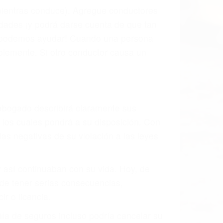
 mientras conduce). Agregue conductores
idades ¡y podrá darse cuenta de que tan
os podemos ayudar! Cuando una persona
blemente. Si otro conductor causa un
o abogado describirá claramente sus
, los cuales pondrá a su disposición. Con
as negativas de su violación a las leyes
y así continuaban con su vida. Hoy, de
ede tener serias consecuencias,
r o licencia.
ía de seguros incluso podría cancelar su