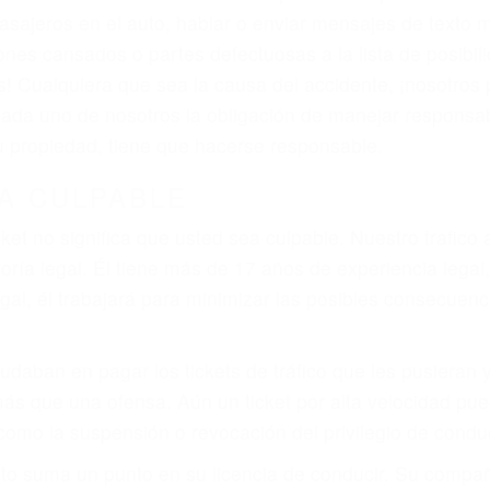
asajeros en el auto, hablar o enviar mensajes de texto
ones cansados o partes defectuosas a la lista de posibil
as! Cualquiera que sea la causa del accidente, ¡nosotr
 cada uno de nosotros la obligación de manejar responsa
u propiedad, tiene que hacerse responsable.
A CULPABLE
cket no significa que usted sea culpable. Nuestro trafic
ría legal. Él tiene más de 17 años de experiencia legal
al, él trabajará para minimizar las posibles consecuenci
udaban en pagar los tickets de tráfico que les pusieran 
 más que una ofensa. Aún un ticket por alta velocidad pu
como la suspensión o revocación del privilegio de conduci
to suma un punto en su licencia de conducir. Su compañ