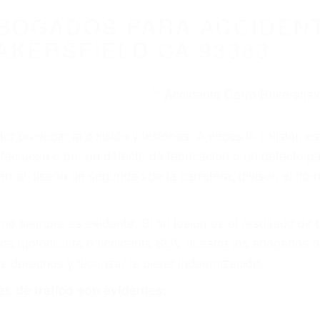
BOGADOS PARA ACCIDEN
AKERSFIELD CA 93383
r provocar la colisión y lesiones. A veces la colisión es
fectuoso o por un defecto de fabricación o un defecto p
en el diseño de seguridad de la carretera, divisor, el ho
no siempre es evidente. Si su lesión es el resultado de
 de motocicleta o accidente SUV nuestra los abogados d
s derechos y alcanzar la plena indemnización.
s de tráfico son evidentes: