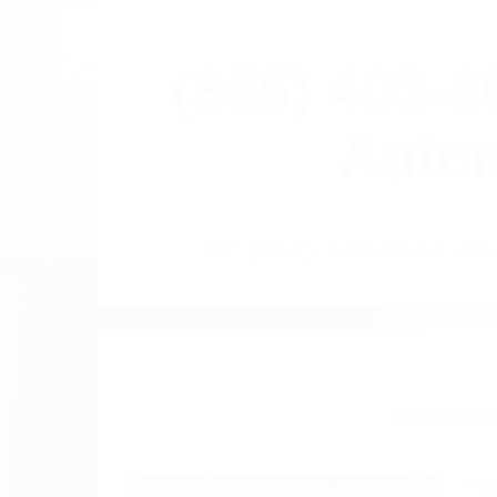
(855) 403-
Autom
BY
(855) 403-8675 
ABOGADOS
Pare