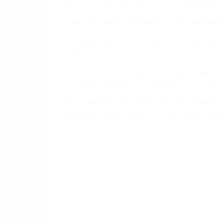
póliza, o incrementarla sustancialmente.
un servicio personalizado y una represent
Para aprender más sobre las consecuencia
Licencias de Conducir.
Si usted o un ser querido necesita ayud
completar nuestro conveniente Formulario
todo el estado de California. ¡No Pagar
capacitado para iniciar una demanda judic
Causas De Un Accidente Automovilistico
Recomend
Más abogados de automóviles en el condado de Ke
Abogados Especialistas En Accidentes De Trafico 
Abogados De Accidentes De Carro Weldon CA 932
Abogado Accidente De Auto Wasco CA 93280
Abogados Para Accidentes Bakersfield CA 93308
Abogados De Acidentes Bakersfield CA 93381
Abogados De Accidentes De Trafico Lamont CA 93
Abogados De Acidentes Lost Hills CA 93249