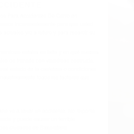
CCIDENTE
ados Para Accidentes De Carro en
haremos incansablemente para que usted
actuales y/o a futuro y para resarcir su
l vehículo estaba en falta y en qué medida
s de tránsito con visibilidad obstruida,
, mal estado de la carretera o condiciones
xhaustivamente todos los factores que
rano va a tener un accidente. No importa
ción y puede causar un terrible
ndes ciudades de Bakersfield.