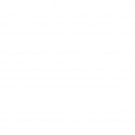
ZACIÓN QUE MERECE POR SU A
ya sufrido, usted encontrará en nuestro Bufete de Abog
n legal y una comprensiva atención personalizada. Luc
s lesiones, gastos médicos futuros, pérdida de ingresos 
iones personales debe determinar, es si el conductor de
que pueden contribuir a provocar un accidente son señale
 del conductor como el uso del teléfono celular o el GPS
tos abogados de accidentes en Bakersfield, revisarán e
a justicia le otorgue la compensación que merece.
n automóvil en nuestras calles y carreteras, tarde o temp
duce, siempre habrá alguien que no está prestando aten
actible si usted conduce regularmente en una de las gra