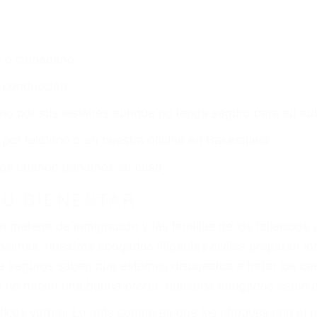
o o ciudadano
e conducción
amo por sus lesiones aunque no tenga seguro para su aut
por teléfono o en nuestra oficina en Bakersfield
 paga cuando ganamos su caso
SU BIENESTAR
materia de inmigración y las familias de los fallecidos 
emas, nuestros abogados litigantes civiles preparan los 
 seguros saben que estamos dispuestos a tratar los ca
 no hacen una buena oferta, nuestros abogados están di
ticos varían. Lo más común es que los choques son el r