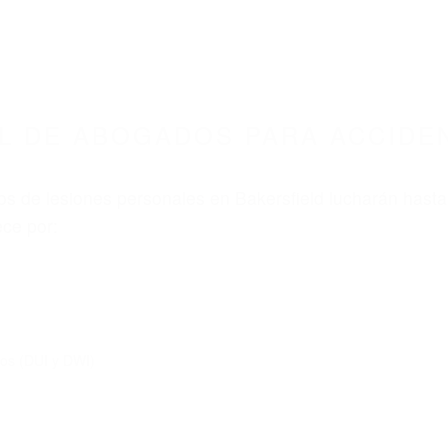
L DE ABOGADOS PARA ACCIDE
s de lesiones personales en Bakersfield lucharán hasta
ce por:
dos (DUI y DWI)