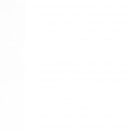
imprudente o distracciones (como otros p
incapacitados o ebrios, choferes de cami
peligrosas pueden ser nuestras carreter
se sienta detrás del volante, nos debe a
accidente y le causa daños a usted o a s
ACUSADO NO SIGNIFIC
Sólo por el hecho de haber recibido un ti
opciones y le proveerá con su mejor aseso
el soporte de su experimentado equipo leg
de tránsito.
En los años anteriores, las personas no d
todos modos, los tickets de tránsito son
incluyendo multas, cargos, recargos, así 
Cada condena por una violación de tránsi