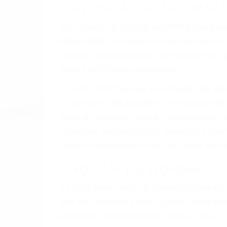
OBTENGA LA INDEMNI
Sin importar el tipo de accidente que ha
Bakersfield, una agresiva representació
reciba la indemnización que merece por su
dolor y sufrimiento emocional.
El factor principal que un abogado de les
al momento del accidente. Otros factores 
faltas de atención, fatiga o distracciones
climáticas desfavorables. Nuestros exper
están involucrados en su caso para que l
CHOCAR ES NORMAL
Es triste pero cierto, si usted conduce u
qué tan cuidadoso sea, cuando usted con
accidente automovilístico. Esto es muy f