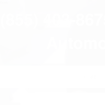
close
(855) 403-86
Automov
HOME