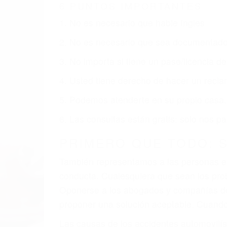
6 PUNTOS IMPORTANTES
1. No es necesario que hable Ingles
2. No es necesario que sea documentad
3. No importa si tiene un pase/licencia d
4. Usted tiene derecho de hacer un recl
5. Podemos atenderte en su propio casa, 
6. Las consultas están gratis; solo nos
PRIMERO QUE TODO: 
También representamos a las personas en 
conducta. Cualesquiera que sean los probl
Oponerse a los abogados y compañías de
proponer una solución aceptable. Cuando
Las causas de los accidentes automovilís