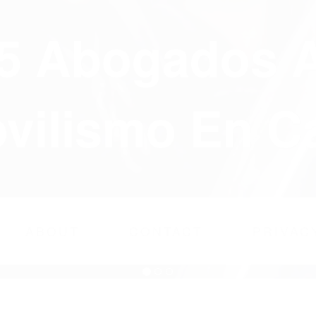
75 Abogados 
ilismo En Ca
ABOUT
CONTACT
PRIVAC