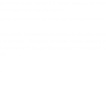
 No corra el riesgo. Contacte a nuestro abogado en viol
ación legal de la más alta calidad.
s de las violaciones de tráfico, por favor visite nuestr
a de nosotros abogados de accidentes en Houston, llám
 de Contacto. Ofrecemos consultas iniciales gratuitas e
á un Centavo a Menos que Obtenga una Indemnización! C
ial.
aciones Para Evitar Accidentes De Transito
rn:
Delano CA 93216
83
241