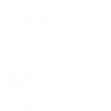
Conducir de manera imprudente
Conducir bajo los efectos del alcohol
Reventón de llanta o neumático
OBTENGA AYUDA LEGAL
DE ABOGADOS
ACCIDENTES EN
LANCASTER CA
Nuestros reconocidos y expertos abogados de
lesiones personales en Lancaster lucharán
hasta las últimas consecuencias para que usted
obtenga la indemnización que merece por:
Accidentes de vehículos y automóviles
Accidentes de camiones
Accidentes de motocicletas
Lesiones en barcos y aviones
Accidentes por resbalones y caídas
Accidentes por conductores ebrios o intoxicados (DUI