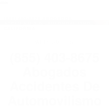
close
Toggl
naviga
(855) 403-8675 ABOGADOS
ACCIDENTES DE AUTOMOVILISMO EN
CALIFORNIA
WELCOME TO