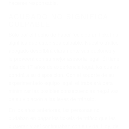
defectuosas a la lista de posibilidades ¡y podrá
darse cuenta de que tan peligrosas pueden ser
nuestras carreteras! Cualquiera que sea la
causa del accidente, ¡nosotros podemos ayudar!
Cuando una persona se sienta detrás del
volante, nos debe a cada uno de nosotros la
obligación de manejar responsablemente. Si
otro conductor causa un accidente y le causa
daños a usted o a su propiedad, tiene que
hacerse responsable.
ACUSADO NO SIGNIFICA
CULPABLE
Sólo por el hecho de haber recibido un ticket no
significa que usted sea culpable. Nuestro trafico
abogado describirá claramente sus opciones y