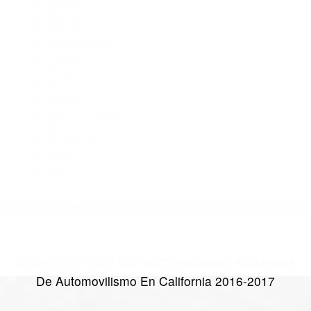
Abogados Accidentes Lake Hughes CA 93532
Abogados De Acidentes Lancaster CA 93535
Abogados Para Accidentes De Carro Acton CA 93510
Abogados De Acidentes Lake Hughes CA 93532
CATEGORIES
AND TAGS
Orange
Riverside
Ventura
Santa Barbara
Tulare
Kings
Kern
Fresno
San Luis Obispo
Monterey