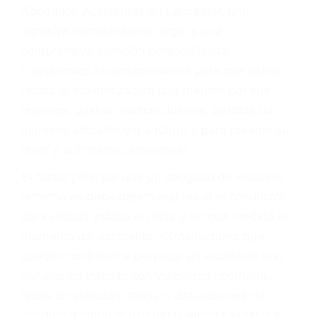
y DWI)
Accidentes peatonales, de motos y bicicletas
Accidentes de autobuses y trene
Accidentes de carretera
OBTENGA LA
INDEMNIZACIÓN QUE
MERECE POR SU
ACCIDENTE
Sin importar el tipo de accidente que haya
sufrido, usted encontrará en nuestro Bufete de
Abogados Accidentes en Lancaster, una
agresiva representación legal y una
comprensiva atención personalizada.
Lucharemos incansablemente para que usted
reciba la indemnización que merece por sus
lesiones, gastos médicos futuros, pérdida de
ingresos actuales y/o a futuro y para resarcir su