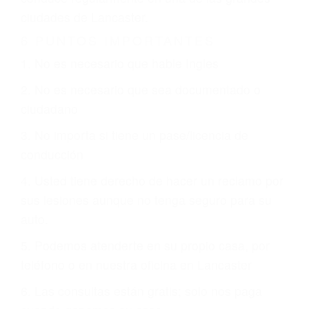
CHOCAR ES NORMAL
Es triste pero cierto, si usted conduce un
automóvil en nuestras calles y carreteras, tarde
o temprano va a tener un accidente. No importa
qué tan cuidadoso sea, cuando usted conduce,
siempre habrá alguien que no está prestando
atención y puede causar un terrible accidente
automovilístico. Esto es muy factible si usted
conduce regularmente en una de las grandes
ciudades de Lancaster.
6 PUNTOS IMPORTANTES
1. No es necesario que hable Ingles
2. No es necesario que sea documentado o
ciudadano