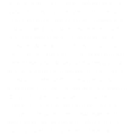
conducta. Cualesquiera que sean los
problemas, nuestros abogados litigantes civiles
preparan los casos como si fueran a ir a juicio.
Oponerse a los abogados y compañías de
seguros saben que estamos dispuestos a tratar
los casos, haciéndolos más propensos a
proponer una solución aceptable. Cuando no
hacen una buena oferta, nuestros abogados
están dispuestos a comparecer ante el tribunal.
Las causas de los accidentes automovilísticos
varían. Lo más común es que los choques son
el resultado de conducir de forma imprudente o
distracciones (como otros pasajeros en el auto,
hablar o enviar mensajes de texto mientras
conduce). Agregue conductores incapacitados o
ebrios, choferes de camiones cansados o partes