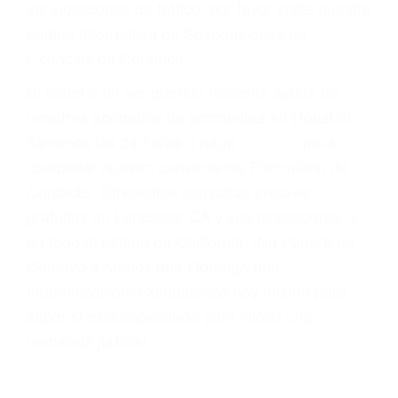
Cada condena por una violación de tránsito
suma un punto en su licencia de conducir. Su
compañía de seguros incluso podría cancelar su
póliza, o incrementarla sustancialmente. No
corra el riesgo. Contacte a nuestro abogado en
violaciones de tránsito hoy mismo y obtenga un
servicio personalizado y una representación
legal de la más alta calidad.
Para aprender más sobre las consecuencias de
las violaciones de tráfico, por favor visite nuestra
página informativa de Suspensiones de
Licencias de Conducir.
Si usted o un ser querido necesita ayuda de
nosotros abogados de accidentes en Houston,
llámenos las 24 horas o haga
clic aquí
para
completar nuestro conveniente Formulario de