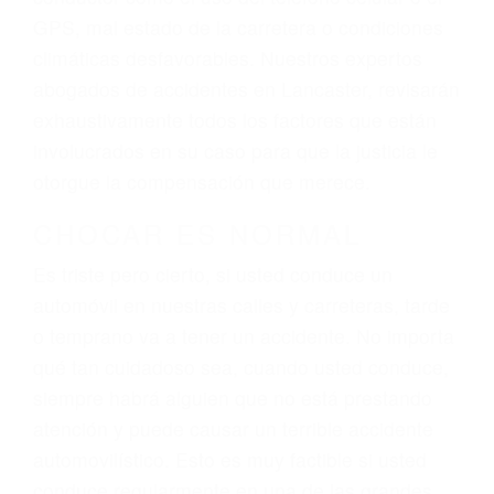
dolor y sufrimiento emocional.
El factor principal que un abogado de lesiones
personales debe determinar, es si el conductor
del vehículo estaba en falta y en qué medida al
momento del accidente. Otros factores que
pueden contribuir a provocar un accidente son
señales de tránsito con visibilidad obstruida,
faltas de atención, fatiga o distracciones del
conductor como el uso del teléfono celular o el
GPS, mal estado de la carretera o condiciones
climáticas desfavorables. Nuestros expertos
abogados de accidentes en Lancaster, revisarán
exhaustivamente todos los factores que están
involucrados en su caso para que la justicia le
otorgue la compensación que merece.