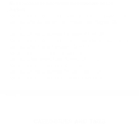
Contacto. Ofrecemos consultas iniciales
gratuitas en Lancaster CA y sus alrededores, y
en todo el estado de California. ¡No Pagará un
Centavo a Menos que Obtenga una
Indemnización! Contáctenos hoy mismo para
saber si está capacitado para iniciar una
demanda judicial.
Coche Accidentado
Imagenes De Choques
Más abogados de automóviles en el condado de Los
Angeles:
Abogados De Accidentes De Carro Lake Hughes CA 93532
Abogados De Accidentes De Transito Lake Hughes CA
93532
Abogados Para Accidentes Lancaster CA 93534
Abogados De Accidentes De Trafico Lake Hughes CA 93532
Abogados De Trafico Lancaster CA 93534
Abogados Accidentes Acton CA 93510