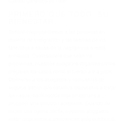
3. No importa si tiene un pase/licencia de
conducción
4. Usted tiene derecho de hacer un reclamo por
sus lesiones aunque no tenga seguro para su
auto.
5. Podemos atenderte en su propio casa, por
teléfono o en nuestra oficina en Lancaster
6. Las consultas están gratis; solo nos paga
cuando ganamos su caso
PRIMERO QUE TODO: SU
BIENESTAR
También representamos a las personas en
materia de inmigración y las familias de los
fallecidos a causa de la negligencia o mala