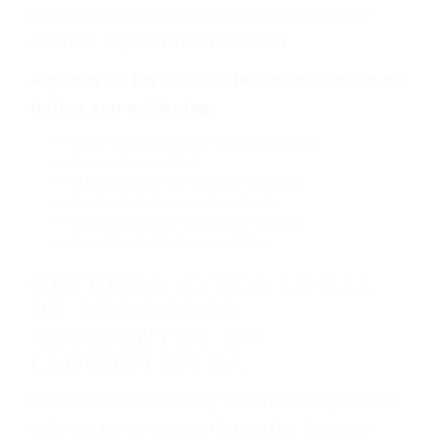
por fallas en el diseño de seguridad de la
carretera, divisor, el hombro, la señalización de
barandas o pobres o la iluminación.
La causa exacta de un accidente de auto no
siempre es evidente. Si su lesión es el resultado
de un accidente de coche, accidente de camión,
accidente de autobús, accidente de motocicleta
o accidente SUV nuestra los abogados de
accidentes de auto encontrará las respuestas
que necesita para proteger sus derechos y
alcanzar la plena indemnización.
Algunas de las causas de los accidentes de
tráfico son evidentes:
Envío de mensajes de texto al conducir
Exceso de velocidad
El no obedecer las señales de tráfico