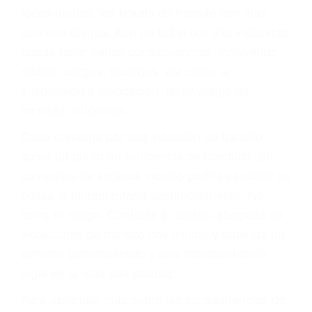
le proveerá con su mejor asesoría legal. Él tiene
más de 17 años de experiencia legal, los cuales
pondrá a su disposición. Con el soporte de su
experimentado equipo legal, él trabajará para
minimizar las posibles consecuencias negativas
de su violación a las leyes de tránsito.
En los años anteriores, las personas no
dudaban en pagar los tickets de tráfico que les
pusieran y así continuaban con su vida. Hoy, de
todos modos, los tickets de tránsito son más
que una ofensa. Aún un ticket por alta velocidad
puede tener serias consecuencias, incluyendo
multas, cargos, recargos, así como la
suspensión o revocación del privilegio de
conducir o licencia.