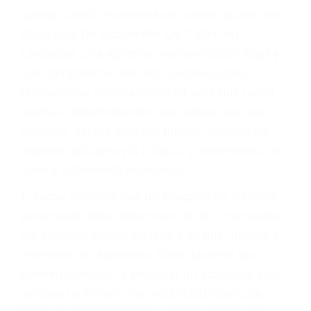
Accidentes por conductores ebrios o intoxicados (DUI
y DWI)
Accidentes peatonales, de motos y bicicletas
Accidentes de autobuses y trene
Accidentes de carretera
OBTENGA LA
INDEMNIZACIÓN QUE
MERECE POR SU
ACCIDENTE
Sin importar el tipo de accidente que haya
sufrido, usted encontrará en nuestro Bufete de
Abogados De Accidentes De Trafico en
Lancaster, una agresiva representación legal y
una comprensiva atención personalizada.
Lucharemos incansablemente para que usted
reciba la indemnización que merece por sus
lesiones, gastos médicos futuros, pérdida de