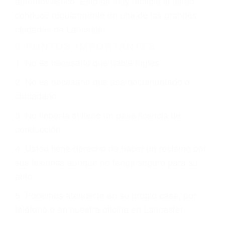
otorgue la compensación que merece.
CHOCAR ES NORMAL
Es triste pero cierto, si usted conduce un
automóvil en nuestras calles y carreteras, tarde
o temprano va a tener un accidente. No importa
qué tan cuidadoso sea, cuando usted conduce,
siempre habrá alguien que no está prestando
atención y puede causar un terrible accidente
automovilístico. Esto es muy factible si usted
conduce regularmente en una de las grandes
ciudades de Lancaster.
6 PUNTOS IMPORTANTES
1. No es necesario que hable Ingles
2. No es necesario que sea documentado o