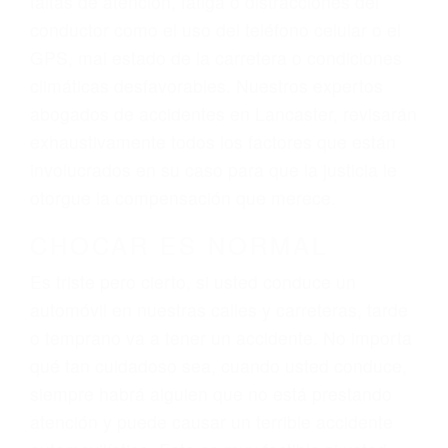
ingresos actuales y/o a futuro y para resarcir su
dolor y sufrimiento emocional.
El factor principal que un abogado de lesiones
personales debe determinar, es si el conductor
del vehículo estaba en falta y en qué medida al
momento del accidente. Otros factores que
pueden contribuir a provocar un accidente son
señales de tránsito con visibilidad obstruida,
faltas de atención, fatiga o distracciones del
conductor como el uso del teléfono celular o el
GPS, mal estado de la carretera o condiciones
climáticas desfavorables. Nuestros expertos
abogados de accidentes en Lancaster, revisarán
exhaustivamente todos los factores que están
involucrados en su caso para que la justicia le