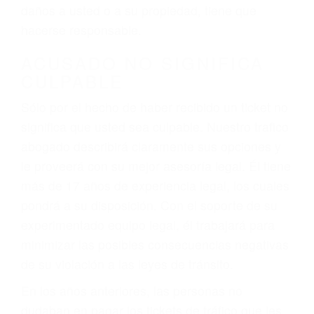
ebrios, choferes de camiones cansados o partes
defectuosas a la lista de posibilidades ¡y podrá
darse cuenta de que tan peligrosas pueden ser
nuestras carreteras! Cualquiera que sea la
causa del accidente, ¡nosotros podemos ayudar!
Cuando una persona se sienta detrás del
volante, nos debe a cada uno de nosotros la
obligación de manejar responsablemente. Si
otro conductor causa un accidente y le causa
daños a usted o a su propiedad, tiene que
hacerse responsable.
ACUSADO NO SIGNIFICA
CULPABLE
Sólo por el hecho de haber recibido un ticket no
significa que usted sea culpable. Nuestro trafico