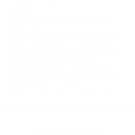
llámenos las 24 horas o haga
clic aquí
para
completar nuestro conveniente Formulario de
Contacto. Ofrecemos consultas iniciales
gratuitas en Lancaster CA y sus alrededores, y
en todo el estado de California. ¡No Pagará un
Centavo a Menos que Obtenga una
Indemnización! Contáctenos hoy mismo para
saber si está capacitado para iniciar una
demanda judicial.
Abogado Accidente De Auto California
Imagenes De
Accidentes
Más abogados de automóviles en el condado de Los
Angeles:
Abogados Accidentes Lancaster CA 93535
Abogados De Accidentes De Trafico Lancaster CA 93535
Abogados De Accidentes De Trafico Acton CA 93510
Abogados Para Accidentes De Carro Lancaster CA 93535
Abogados Para Accidentes Acton CA 93510