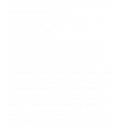
ciudadano
3. No importa si tiene un pase/licencia de
conducción
4. Usted tiene derecho de hacer un reclamo por
sus lesiones aunque no tenga seguro para su
auto.
5. Podemos atenderte en su propio casa, por
teléfono o en nuestra oficina en Lancaster
6. Las consultas están gratis; solo nos paga
cuando ganamos su caso
PRIMERO QUE TODO: SU
BIENESTAR
También representamos a las personas en
materia de inmigración y las familias de los