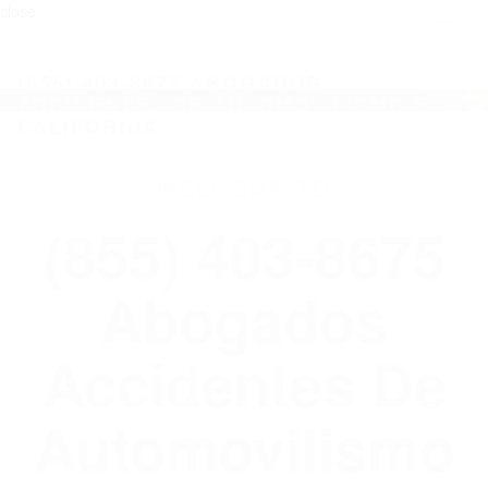
close
Toggl
naviga
(855) 403-8675 ABOGADOS
ACCIDENTES DE AUTOMOVILISMO EN
CALIFORNIA
WELCOME TO