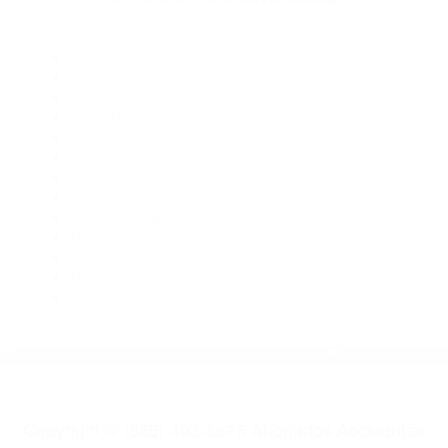
Abogados De Acidentes Lancaster CA 93534
Abogados De Accidentes De Transito Acton CA 93510
Abogados De Accidentes De Trafico Lancaster CA 93536
Abogados Especialistas En Accidentes De Trafico Lake
Hughes CA 93532
Abogados De Accidentes De Trafico Lancaster CA 93534
CATEGORIES
AND TAGS
Orange
Riverside
Ventura
Santa Barbara
Tulare
Kings
Kern