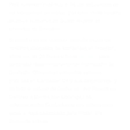
conducir o licencia.
Cada condena por una violación de tránsito
suma un punto en su licencia de conducir. Su
compañía de seguros incluso podría cancelar su
póliza, o incrementarla sustancialmente. No
corra el riesgo. Contacte a nuestro abogado en
violaciones de tránsito hoy mismo y obtenga un
servicio personalizado y una representación
legal de la más alta calidad.
Para aprender más sobre las consecuencias de
las violaciones de tráfico, por favor visite nuestra
página informativa de Suspensiones de
Licencias de Conducir.
Si usted o un ser querido necesita ayuda de
nosotros abogados de accidentes en Houston,