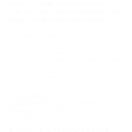
Exceso de velocidad
El no obedecer las señales de tráfico
Conducir de manera imprudente
Conducir bajo los efectos del alcohol
Reventón de llanta o neumático
OBTENGA AYUDA LEGAL
DE ABOGADOS DE
ACCIDENTES DE TRAFICO
EN LANCASTER CA
Nuestros reconocidos y expertos abogados de
lesiones personales en Lancaster lucharán
hasta las últimas consecuencias para que usted
obtenga la indemnización que merece por:
Accidentes de vehículos y automóviles
Accidentes de camiones
Accidentes de motocicletas
Lesiones en barcos y aviones
Accidentes por resbalones y caídas