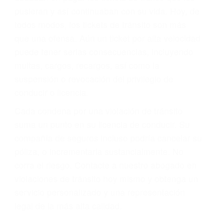
abogado describirá claramente sus opciones y
le proveerá con su mejor asesoría legal. Él tiene
más de 17 años de experiencia legal, los cuales
pondrá a su disposición. Con el soporte de su
experimentado equipo legal, él trabajará para
minimizar las posibles consecuencias negativas
de su violación a las leyes de tránsito.
En los años anteriores, las personas no
dudaban en pagar los tickets de tráfico que les
pusieran y así continuaban con su vida. Hoy, de
todos modos, los tickets de tránsito son más
que una ofensa. Aún un ticket por alta velocidad
puede tener serias consecuencias, incluyendo
multas, cargos, recargos, así como la
suspensión o revocación del privilegio de