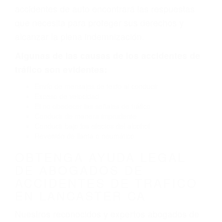
defectuoso. A veces el accidente es causado
por fallas en el diseño de seguridad de la
carretera, divisor, el hombro, la señalización de
barandas o pobres o la iluminación.
La causa exacta de un accidente de auto no
siempre es evidente. Si su lesión es el resultado
de un accidente de coche, accidente de camión,
accidente de autobús, accidente de motocicleta
o accidente SUV nuestra los abogados de
accidentes de auto encontrará las respuestas
que necesita para proteger sus derechos y
alcanzar la plena indemnización.
Algunas de las causas de los accidentes de
tráfico son evidentes:
Envío de mensajes de texto al conducir