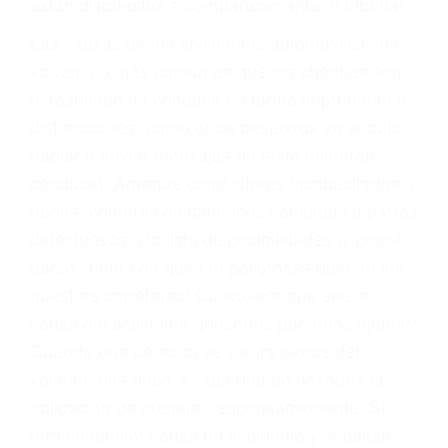
fallecidos a causa de la negligencia o mala
conducta. Cualesquiera que sean los
problemas, nuestros abogados litigantes civiles
preparan los casos como si fueran a ir a juicio.
Oponerse a los abogados y compañías de
seguros saben que estamos dispuestos a tratar
los casos, haciéndolos más propensos a
proponer una solución aceptable. Cuando no
hacen una buena oferta, nuestros abogados
están dispuestos a comparecer ante el tribunal.
Las causas de los accidentes automovilísticos
varían. Lo más común es que los choques son
el resultado de conducir de forma imprudente o
distracciones (como otros pasajeros en el auto,
hablar o enviar mensajes de texto mientras
conduce). Agregue conductores incapacitados o