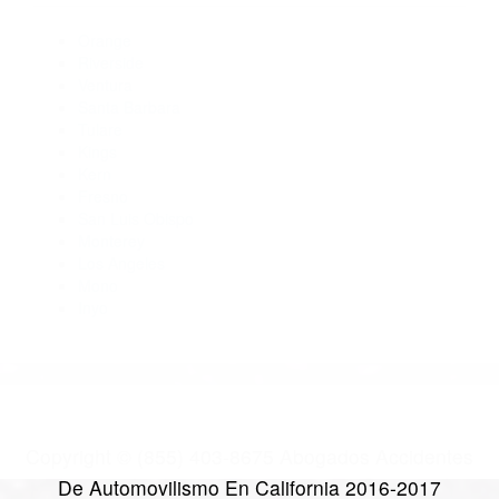
Abogados De Accidentes De Trafico Corona CA 92877
Abogados De Accidentes De Trafico Norco CA 92860
Abogado Accidente De Auto Norco CA 92860
Abogados Especialistas En Accidentes De Trafico Norco CA
92860
CATEGORIES
AND TAGS
Orange
Riverside
Ventura
Santa Barbara
Tulare
Kings
Kern
Fresno