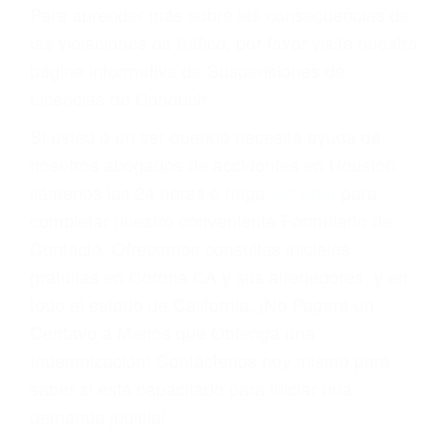
conducir o licencia.
Cada condena por una violación de tránsito
suma un punto en su licencia de conducir. Su
compañía de seguros incluso podría cancelar su
póliza, o incrementarla sustancialmente. No
corra el riesgo. Contacte a nuestro abogado en
violaciones de tránsito hoy mismo y obtenga un
servicio personalizado y una representación
legal de la más alta calidad.
Para aprender más sobre las consecuencias de
las violaciones de tráfico, por favor visite nuestra
página informativa de Suspensiones de
Licencias de Conducir.
Si usted o un ser querido necesita ayuda de
nosotros abogados de accidentes en Houston,