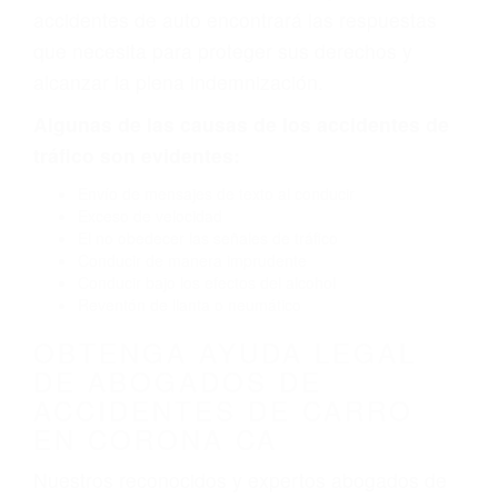
defectuoso. A veces el accidente es causado
por fallas en el diseño de seguridad de la
carretera, divisor, el hombro, la señalización de
barandas o pobres o la iluminación.
La causa exacta de un accidente de auto no
siempre es evidente. Si su lesión es el resultado
de un accidente de coche, accidente de camión,
accidente de autobús, accidente de motocicleta
o accidente SUV nuestra los abogados de
accidentes de auto encontrará las respuestas
que necesita para proteger sus derechos y
alcanzar la plena indemnización.
Algunas de las causas de los accidentes de
tráfico son evidentes:
Envío de mensajes de texto al conducir