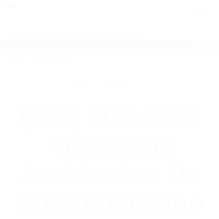
close
Toggl
naviga
(855) 403-8675 ABOGADOS
ACCIDENTES DE AUTOMOVILISMO EN
CALIFORNIA
WELCOME TO