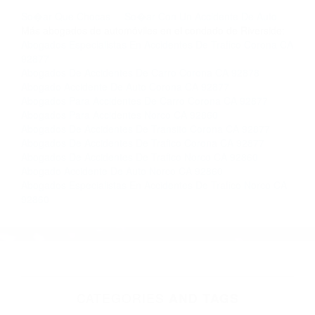
llámenos las 24 horas o haga
clic aquí
para
completar nuestro conveniente Formulario de
Contacto. Ofrecemos consultas iniciales
gratuitas en Corona CA y sus alrededores, y en
todo el estado de California. ¡No Pagará un
Centavo a Menos que Obtenga una
Indemnización! Contáctenos hoy mismo para
saber si está capacitado para iniciar una
demanda judicial.
So�ar Que Chocas
So�ar Con Un Accidente De Auto
Más abogados de automóviles en el condado de Riverside:
Abogados Especialistas En Accidentes De Trafico Corona CA
92877
Abogados De Accidentes De Carro Corona CA 92878
Abogado Accidente De Auto Corona CA 92877
Abogados Para Accidentes De Carro Corona CA 92877
Abogados Para Accidentes Norco CA 92860
Abogados De Accidentes De Transito Corona CA 92877