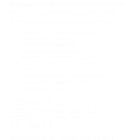
Exceso de velocidad
El no obedecer las señales de tráfico
Conducir de manera imprudente
Conducir bajo los efectos del alcohol
Reventón de llanta o neumático
OBTENGA AYUDA LEGAL
DE ABOGADOS DE
ACCIDENTES DE CARRO
EN CORONA CA
Nuestros reconocidos y expertos abogados de
lesiones personales en Corona lucharán hasta
las últimas consecuencias para que usted
obtenga la indemnización que merece por:
Accidentes de vehículos y automóviles
Accidentes de camiones
Accidentes de motocicletas
Lesiones en barcos y aviones
Accidentes por resbalones y caídas