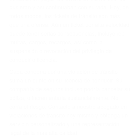
abogado describirá claramente sus opciones y
le proveerá con su mejor asesoría legal. Él tiene
más de 17 años de experiencia legal, los cuales
pondrá a su disposición. Con el soporte de su
experimentado equipo legal, él trabajará para
minimizar las posibles consecuencias negativas
de su violación a las leyes de tránsito.
En los años anteriores, las personas no
dudaban en pagar los tickets de tráfico que les
pusieran y así continuaban con su vida. Hoy, de
todos modos, los tickets de tránsito son más
que una ofensa. Aún un ticket por alta velocidad
puede tener serias consecuencias, incluyendo
multas, cargos, recargos, así como la
suspensión o revocación del privilegio de