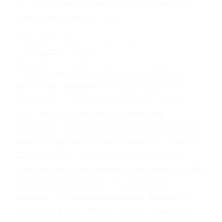
ciudadano
3. No importa si tiene un pase/licencia de
conducción
4. Usted tiene derecho de hacer un reclamo por
sus lesiones aunque no tenga seguro para su
auto.
5. Podemos atenderte en su propio casa, por
teléfono o en nuestra oficina en Corona
6. Las consultas están gratis; solo nos paga
cuando ganamos su caso
PRIMERO QUE TODO: SU
BIENESTAR
También representamos a las personas en
materia de inmigración y las familias de los