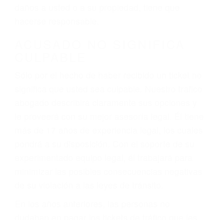
ebrios, choferes de camiones cansados o partes
defectuosas a la lista de posibilidades ¡y podrá
darse cuenta de que tan peligrosas pueden ser
nuestras carreteras! Cualquiera que sea la
causa del accidente, ¡nosotros podemos ayudar!
Cuando una persona se sienta detrás del
volante, nos debe a cada uno de nosotros la
obligación de manejar responsablemente. Si
otro conductor causa un accidente y le causa
daños a usted o a su propiedad, tiene que
hacerse responsable.
ACUSADO NO SIGNIFICA
CULPABLE
Sólo por el hecho de haber recibido un ticket no
significa que usted sea culpable. Nuestro trafico