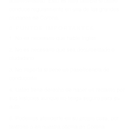
otorgue la compensación que merece.
CHOCAR ES NORMAL
Es triste pero cierto, si usted conduce un
automóvil en nuestras calles y carreteras, tarde
o temprano va a tener un accidente. No importa
qué tan cuidadoso sea, cuando usted conduce,
siempre habrá alguien que no está prestando
atención y puede causar un terrible accidente
automovilístico. Esto es muy factible si usted
conduce regularmente en una de las grandes
ciudades de Corona.
6 PUNTOS IMPORTANTES
1. No es necesario que hable Ingles
2. No es necesario que sea documentado o