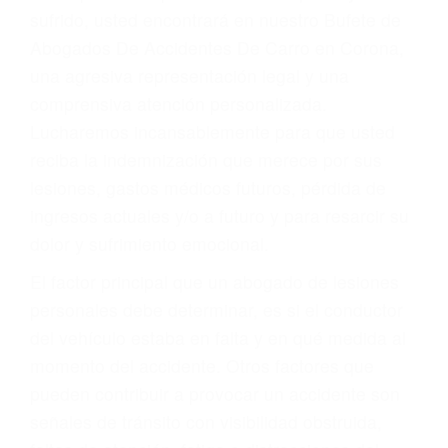
Accidentes por conductores ebrios o intoxicados (DUI
y DWI)
Accidentes peatonales, de motos y bicicletas
Accidentes de autobuses y trene
Accidentes de carretera
OBTENGA LA
INDEMNIZACIÓN QUE
MERECE POR SU
ACCIDENTE
Sin importar el tipo de accidente que haya
sufrido, usted encontrará en nuestro Bufete de
Abogados De Accidentes De Carro en Corona,
una agresiva representación legal y una
comprensiva atención personalizada.
Lucharemos incansablemente para que usted
reciba la indemnización que merece por sus
lesiones, gastos médicos futuros, pérdida de