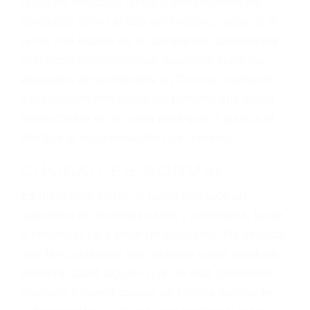
ingresos actuales y/o a futuro y para resarcir su
dolor y sufrimiento emocional.
El factor principal que un abogado de lesiones
personales debe determinar, es si el conductor
del vehículo estaba en falta y en qué medida al
momento del accidente. Otros factores que
pueden contribuir a provocar un accidente son
señales de tránsito con visibilidad obstruida,
faltas de atención, fatiga o distracciones del
conductor como el uso del teléfono celular o el
GPS, mal estado de la carretera o condiciones
climáticas desfavorables. Nuestros expertos
abogados de accidentes en Corona, revisarán
exhaustivamente todos los factores que están
involucrados en su caso para que la justicia le