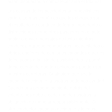
fallecidos a causa de la negligencia o mala
conducta. Cualesquiera que sean los
problemas, nuestros abogados litigantes civiles
preparan los casos como si fueran a ir a juicio.
Oponerse a los abogados y compañías de
seguros saben que estamos dispuestos a tratar
los casos, haciéndolos más propensos a
proponer una solución aceptable. Cuando no
hacen una buena oferta, nuestros abogados
están dispuestos a comparecer ante el tribunal.
Las causas de los accidentes automovilísticos
varían. Lo más común es que los choques son
el resultado de conducir de forma imprudente o
distracciones (como otros pasajeros en el auto,
hablar o enviar mensajes de texto mientras
conduce). Agregue conductores incapacitados o