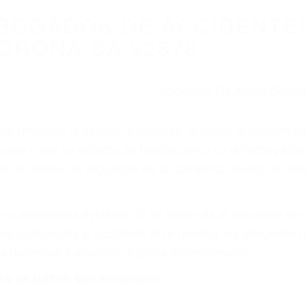
BOGADOS DE ACCIDENTES
ORONA CA 92878
r provocar la colisión y lesiones. A veces la colisión es
oso o por un defecto de fabricación o un defecto parte
en el diseño de seguridad de la carretera, divisor, el ho
no siempre es evidente. Si su lesión es el resultado de
 de motocicleta o accidente SUV nuestra los abogados d
s derechos y alcanzar la plena indemnización.
s de tráfico son evidentes: