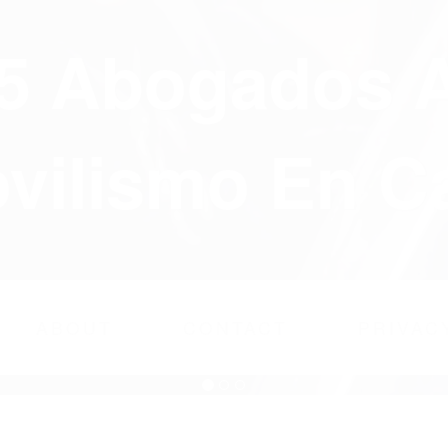
75 Abogados 
ilismo En Ca
ABOUT
CONTACT
PRIVAC