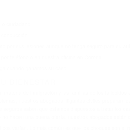
o o ciudadano
e conducción
amo por sus lesiones aunque no tenga seguro para su aut
por teléfono o en nuestra oficina en Corona
 paga cuando ganamos su caso
SU BIENESTAR
materia de inmigración y las familias de los fallecidos 
emas, nuestros abogados litigantes civiles preparan los 
 seguros saben que estamos dispuestos a tratar los ca
 no hacen una buena oferta, nuestros abogados están di
ticos varían. Lo más común es que los choques son el r