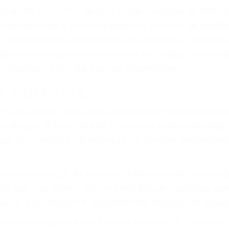
asajeros en el auto, hablar o enviar mensajes de texto
ones cansados o partes defectuosas a la lista de posibil
as! Cualquiera que sea la causa del accidente, ¡nosotr
 cada uno de nosotros la obligación de manejar responsa
u propiedad, tiene que hacerse responsable.
A CULPABLE
cket no significa que usted sea culpable. Nuestro trafic
ría legal. Él tiene más de 17 años de experiencia legal
al, él trabajará para minimizar las posibles consecuenci
udaban en pagar los tickets de tráfico que les pusieran 
 más que una ofensa. Aún un ticket por alta velocidad pu
como la suspensión o revocación del privilegio de conduci
to suma un punto en su licencia de conducir. Su compañ