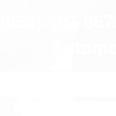
close
(855) 403-86
Automov
HOME