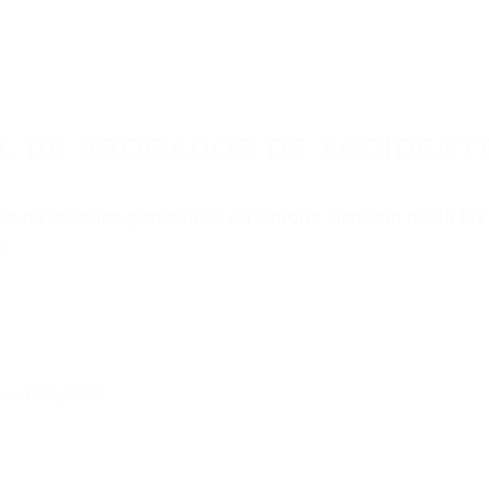
L DE ABOGADOS DE ACCIDENTE
s de lesiones personales en Corona lucharán hasta las
r:
dos (DUI y DWI)