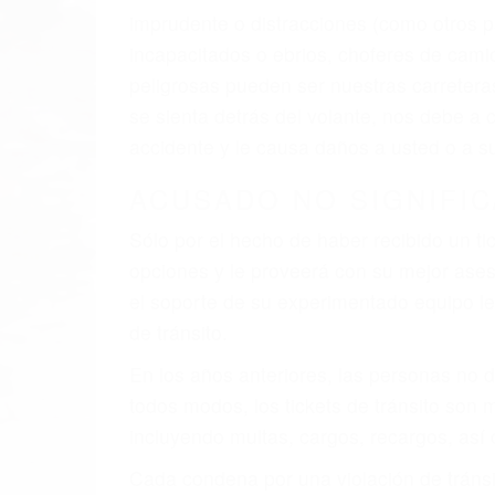
imprudente o distracciones (como otros p
incapacitados o ebrios, choferes de cami
peligrosas pueden ser nuestras carreter
se sienta detrás del volante, nos debe a
accidente y le causa daños a usted o a s
ACUSADO NO SIGNIFIC
Sólo por el hecho de haber recibido un ti
opciones y le proveerá con su mejor aseso
el soporte de su experimentado equipo leg
de tránsito.
En los años anteriores, las personas no d
todos modos, los tickets de tránsito son
incluyendo multas, cargos, recargos, así 
Cada condena por una violación de tránsi