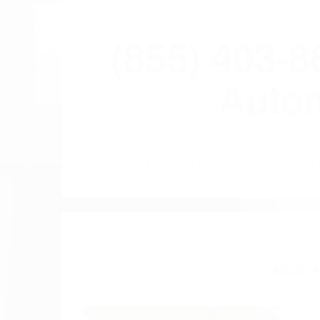
(855) 403-
Autom
BY
(855) 403-8675 
ABOGA
Pare