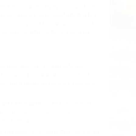
 mientras conduce). Agregue conductores
idades ¡y podrá darse cuenta de que tan
os podemos ayudar! Cuando una persona
blemente. Si otro conductor causa un
o abogado describirá claramente sus
, los cuales pondrá a su disposición. Con
as negativas de su violación a las leyes
y así continuaban con su vida. Hoy, de
ede tener serias consecuencias,
r o licencia.
ía de seguros incluso podría cancelar su