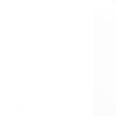
CCIDENTE
ados De Accidentes De Trafico en Corona,
sablemente para que usted reciba la
/o a futuro y para resarcir su dolor y
l vehículo estaba en falta y en qué medida
s de tránsito con visibilidad obstruida,
, mal estado de la carretera o condiciones
stivamente todos los factores que están
rano va a tener un accidente. No importa
ción y puede causar un terrible
andes ciudades de Corona.