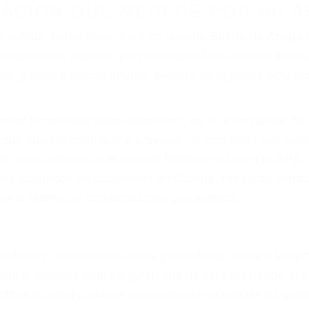
ZACIÓN QUE MERECE POR SU A
ya sufrido, usted encontrará en nuestro Bufete de Abog
 comprensiva atención personalizada. Lucharemos incan
, gastos médicos futuros, pérdida de ingresos actuales y
iones personales debe determinar, es si el conductor de
que pueden contribuir a provocar un accidente son señale
 del conductor como el uso del teléfono celular o el GPS
rtos abogados de accidentes en Corona, revisarán exhau
icia le otorgue la compensación que merece.
n automóvil en nuestras calles y carreteras, tarde o temp
duce, siempre habrá alguien que no está prestando aten
actible si usted conduce regularmente en una de las gr