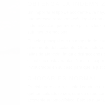
OBTENGA LA INDEMNI
Sin importar el tipo de accidente que ha
una agresiva representación legal y una
indemnización que merece por sus lesiones
sufrimiento emocional.
El factor principal que un abogado de les
al momento del accidente. Otros factores 
faltas de atención, fatiga o distracciones
climáticas desfavorables. Nuestros expe
involucrados en su caso para que la just
CHOCAR ES NORMAL
Es triste pero cierto, si usted conduce u
qué tan cuidadoso sea, cuando usted con
accidente automovilístico. Esto es muy f