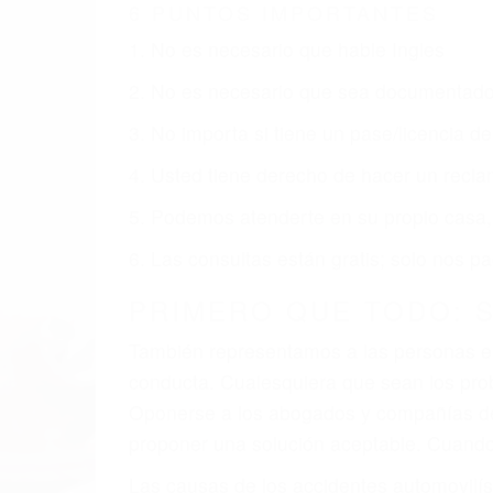
6 PUNTOS IMPORTANTES
1. No es necesario que hable Ingles
2. No es necesario que sea documentad
3. No importa si tiene un pase/licencia d
4. Usted tiene derecho de hacer un recl
5. Podemos atenderte en su propio casa, 
6. Las consultas están gratis; solo nos
PRIMERO QUE TODO: 
También representamos a las personas en 
conducta. Cualesquiera que sean los probl
Oponerse a los abogados y compañías de
proponer una solución aceptable. Cuando
Las causas de los accidentes automovilís