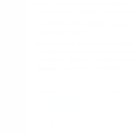
póliza, o incrementarla sustancialmente.
un servicio personalizado y una represent
Para aprender más sobre las consecuencia
Licencias de Conducir.
Si usted o un ser querido necesita ayud
completar nuestro conveniente Formulario
el estado de California. ¡No Pagará un 
capacitado para iniciar una demanda judic
Principales Accidentes
Fotos De Choques De Car
Más abogados de automóviles en el condado de Riv
Abogados Accidentes Norco CA 92860
Abogados Accidentes Corona CA 92877
Abogados De Accidentes De Transito Corona CA 9
Abogados Para Accidentes Norco CA 92860
Abogados Para Accidentes Corona CA 92877
Abogados Especialistas En Accidentes De Trafico 
Abogados De Accidentes De Trafico Corona CA 92