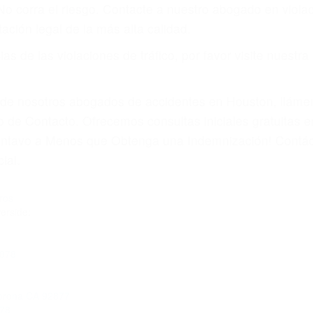
 No corra el riesgo. Contacte a nuestro abogado en viol
ación legal de la más alta calidad.
s de las violaciones de tráfico, por favor visite nuestr
a de nosotros abogados de accidentes en Houston, llám
 de Contacto. Ofrecemos consultas iniciales gratuitas 
Centavo a Menos que Obtenga una Indemnización! Contác
ial.
ros
erside:
2878
Corona CA 92877
878