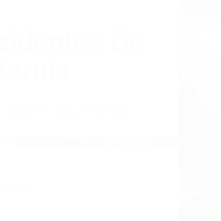
cidentes De
fornia
LISMO EN CALIFORNIA
 92878