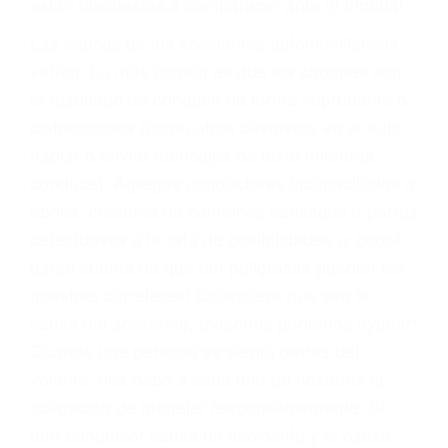
fallecidos a causa de la negligencia o mala
conducta. Cualesquiera que sean los
problemas, nuestros abogados litigantes civiles
preparan los casos como si fueran a ir a juicio.
Oponerse a los abogados y compañías de
seguros saben que estamos dispuestos a tratar
los casos, haciéndolos más propensos a
proponer una solución aceptable. Cuando no
hacen una buena oferta, nuestros abogados
están dispuestos a comparecer ante el tribunal.
Las causas de los accidentes automovilísticos
varían. Lo más común es que los choques son
el resultado de conducir de forma imprudente o
distracciones (como otros pasajeros en el auto,
hablar o enviar mensajes de texto mientras
conduce). Agregue conductores incapacitados o