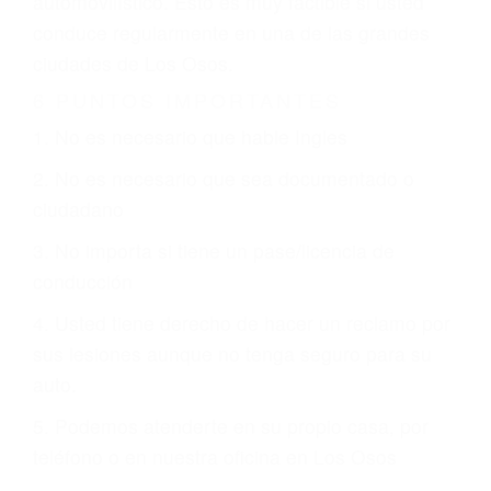
otorgue la compensación que merece.
CHOCAR ES NORMAL
Es triste pero cierto, si usted conduce un
automóvil en nuestras calles y carreteras, tarde
o temprano va a tener un accidente. No importa
qué tan cuidadoso sea, cuando usted conduce,
siempre habrá alguien que no está prestando
atención y puede causar un terrible accidente
automovilístico. Esto es muy factible si usted
conduce regularmente en una de las grandes
ciudades de Los Osos.
6 PUNTOS IMPORTANTES
1. No es necesario que hable Ingles
2. No es necesario que sea documentado o