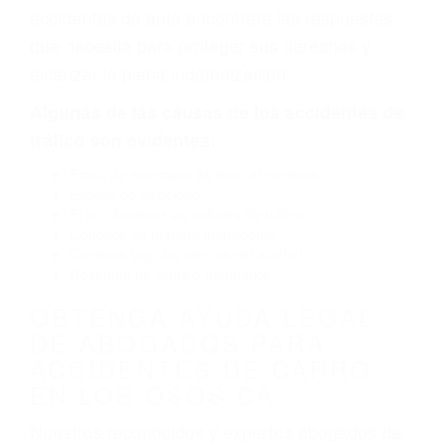
defectuoso. A veces el accidente es causado
por fallas en el diseño de seguridad de la
carretera, divisor, el hombro, la señalización de
barandas o pobres o la iluminación.
La causa exacta de un accidente de auto no
siempre es evidente. Si su lesión es el resultado
de un accidente de coche, accidente de camión,
accidente de autobús, accidente de motocicleta
o accidente SUV nuestra los abogados de
accidentes de auto encontrará las respuestas
que necesita para proteger sus derechos y
alcanzar la plena indemnización.
Algunas de las causas de los accidentes de
tráfico son evidentes:
Envío de mensajes de texto al conducir