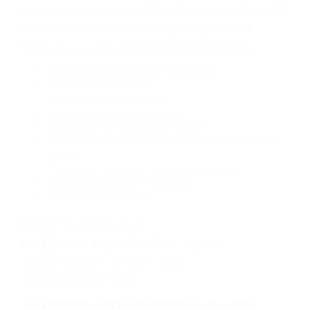
Exceso de velocidad
El no obedecer las señales de tráfico
Conducir de manera imprudente
Conducir bajo los efectos del alcohol
Reventón de llanta o neumático
OBTENGA AYUDA LEGAL
DE ABOGADOS PARA
ACCIDENTES DE CARRO
EN LOS OSOS CA
Nuestros reconocidos y expertos abogados de
lesiones personales en Los Osos lucharán hasta
las últimas consecuencias para que usted
obtenga la indemnización que merece por:
Accidentes de vehículos y automóviles
Accidentes de camiones
Accidentes de motocicletas
Lesiones en barcos y aviones
Accidentes por resbalones y caídas