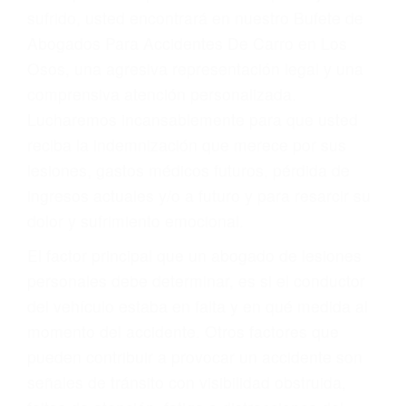
Accidentes por conductores ebrios o intoxicados (DUI
y DWI)
Accidentes peatonales, de motos y bicicletas
Accidentes de autobuses y trene
Accidentes de carretera
OBTENGA LA
INDEMNIZACIÓN QUE
MERECE POR SU
ACCIDENTE
Sin importar el tipo de accidente que haya
sufrido, usted encontrará en nuestro Bufete de
Abogados Para Accidentes De Carro en Los
Osos, una agresiva representación legal y una
comprensiva atención personalizada.
Lucharemos incansablemente para que usted
reciba la indemnización que merece por sus
lesiones, gastos médicos futuros, pérdida de