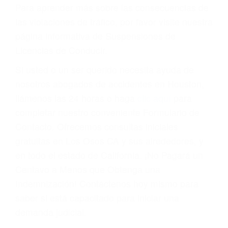
conducir o licencia.
Cada condena por una violación de tránsito
suma un punto en su licencia de conducir. Su
compañía de seguros incluso podría cancelar su
póliza, o incrementarla sustancialmente. No
corra el riesgo. Contacte a nuestro abogado en
violaciones de tránsito hoy mismo y obtenga un
servicio personalizado y una representación
legal de la más alta calidad.
Para aprender más sobre las consecuencias de
las violaciones de tráfico, por favor visite nuestra
página informativa de Suspensiones de
Licencias de Conducir.
Si usted o un ser querido necesita ayuda de
nosotros abogados de accidentes en Houston,