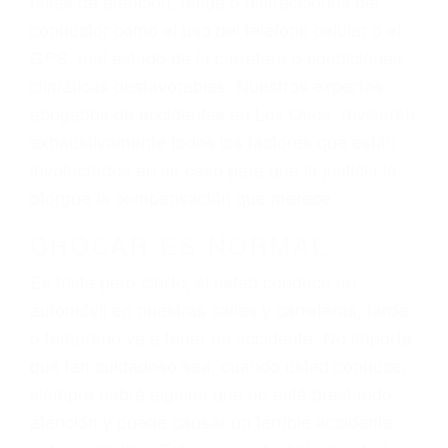
ingresos actuales y/o a futuro y para resarcir su
dolor y sufrimiento emocional.
El factor principal que un abogado de lesiones
personales debe determinar, es si el conductor
del vehículo estaba en falta y en qué medida al
momento del accidente. Otros factores que
pueden contribuir a provocar un accidente son
señales de tránsito con visibilidad obstruida,
faltas de atención, fatiga o distracciones del
conductor como el uso del teléfono celular o el
GPS, mal estado de la carretera o condiciones
climáticas desfavorables. Nuestros expertos
abogados de accidentes en Los Osos, revisarán
exhaustivamente todos los factores que están
involucrados en su caso para que la justicia le