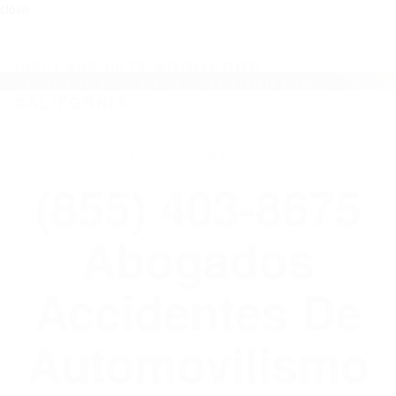
close
Toggl
naviga
(855) 403-8675 ABOGADOS
ACCIDENTES DE AUTOMOVILISMO EN
CALIFORNIA
WELCOME TO