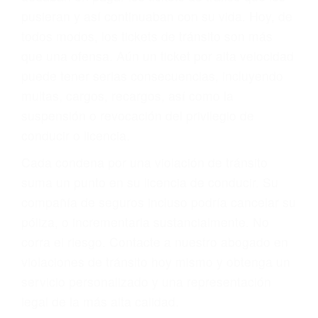
abogado describirá claramente sus opciones y
le proveerá con su mejor asesoría legal. Él tiene
más de 17 años de experiencia legal, los cuales
pondrá a su disposición. Con el soporte de su
experimentado equipo legal, él trabajará para
minimizar las posibles consecuencias negativas
de su violación a las leyes de tránsito.
En los años anteriores, las personas no
dudaban en pagar los tickets de tráfico que les
pusieran y así continuaban con su vida. Hoy, de
todos modos, los tickets de tránsito son más
que una ofensa. Aún un ticket por alta velocidad
puede tener serias consecuencias, incluyendo
multas, cargos, recargos, así como la
suspensión o revocación del privilegio de