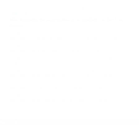
llámenos las 24 horas o haga
clic aquí
para
completar nuestro conveniente Formulario de
Contacto. Ofrecemos consultas iniciales
gratuitas en Los Osos CA y sus alrededores, y
en todo el estado de California. ¡No Pagará un
Centavo a Menos que Obtenga una
Indemnización! Contáctenos hoy mismo para
saber si está capacitado para iniciar una
demanda judicial.
Accidentes En Carro California
So�ar Con Atropello
California
Más abogados de automóviles en el condado de San Luis
Obispo:
Abogados De Acidentes San Luis Obispo CA 93401
Abogados Para Accidentes De Carro Los Osos CA 93402
Abogados Accidentes Los Osos CA 93402
Abogados De Trafico San Luis Obispo CA 93401
Abogados Para Accidentes De Carro San Luis Obispo CA