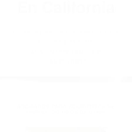
(855) 403-8675
Abogados
Accidentes De
Automovilismo
En California
BY
(855) 403-8675 ABOGADOS
ACCIDENTES DE
AUTOMOVILISMO EN