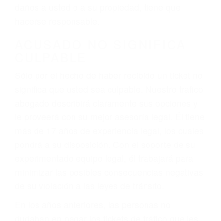
ebrios, choferes de camiones cansados o partes
defectuosas a la lista de posibilidades ¡y podrá
darse cuenta de que tan peligrosas pueden ser
nuestras carreteras! Cualquiera que sea la
causa del accidente, ¡nosotros podemos ayudar!
Cuando una persona se sienta detrás del
volante, nos debe a cada uno de nosotros la
obligación de manejar responsablemente. Si
otro conductor causa un accidente y le causa
daños a usted o a su propiedad, tiene que
hacerse responsable.
ACUSADO NO SIGNIFICA
CULPABLE
Sólo por el hecho de haber recibido un ticket no
significa que usted sea culpable. Nuestro trafico