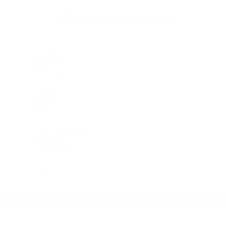
93401
Abogado Accidente De Auto San Luis Obispo CA 93401
Abogados De Accidentes De Transito San Luis Obispo CA
93401
Abogados Accidentes San Luis Obispo CA 93401
Abogados De Accidentes De Carro Los Osos CA 93402
Abogados De Accidentes De Carro San Luis Obispo CA
93401
CATEGORIES
AND TAGS
Orange
Riverside
Ventura
Santa Barbara
Tulare