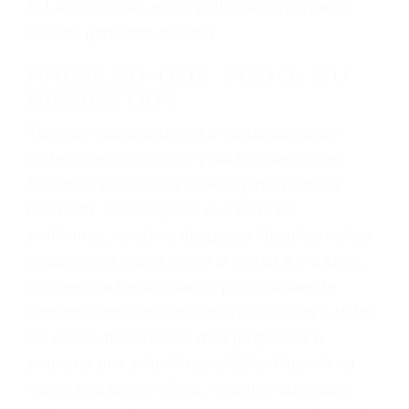
ciudadano
3. No importa si tiene un pase/licencia de
conducción
4. Usted tiene derecho de hacer un reclamo por
sus lesiones aunque no tenga seguro para su
auto.
5. Podemos atenderte en su propio casa, por
teléfono o en nuestra oficina en Los Osos
6. Las consultas están gratis; solo nos paga
cuando ganamos su caso
PRIMERO QUE TODO: SU
BIENESTAR
También representamos a las personas en
materia de inmigración y las familias de los