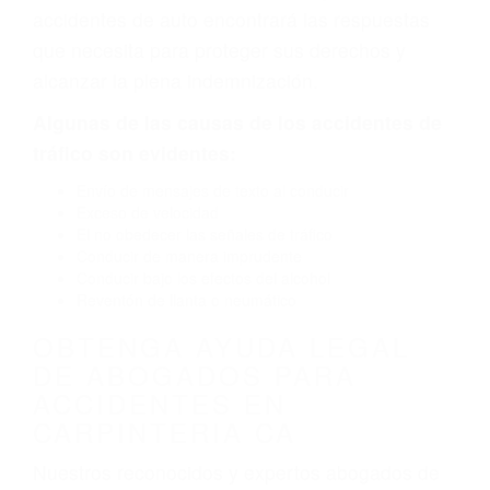
defectuoso. A veces el accidente es causado
por fallas en el diseño de seguridad de la
carretera, divisor, el hombro, la señalización de
barandas o pobres o la iluminación.
La causa exacta de un accidente de auto no
siempre es evidente. Si su lesión es el resultado
de un accidente de coche, accidente de camión,
accidente de autobús, accidente de motocicleta
o accidente SUV nuestra los abogados de
accidentes de auto encontrará las respuestas
que necesita para proteger sus derechos y
alcanzar la plena indemnización.
Algunas de las causas de los accidentes de
tráfico son evidentes:
Envío de mensajes de texto al conducir