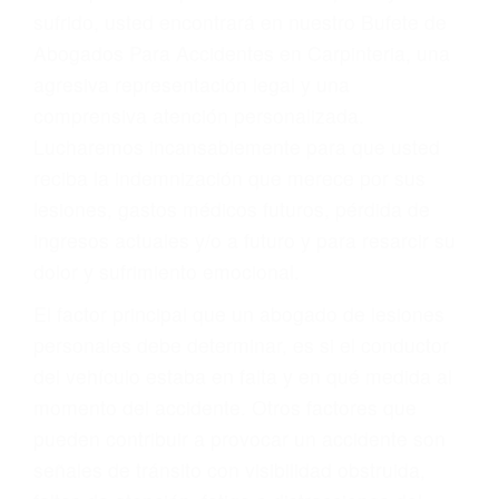
Accidentes por conductores ebrios o intoxicados (DUI
y DWI)
Accidentes peatonales, de motos y bicicletas
Accidentes de autobuses y trene
Accidentes de carretera
OBTENGA LA
INDEMNIZACIÓN QUE
MERECE POR SU
ACCIDENTE
Sin importar el tipo de accidente que haya
sufrido, usted encontrará en nuestro Bufete de
Abogados Para Accidentes en Carpinteria, una
agresiva representación legal y una
comprensiva atención personalizada.
Lucharemos incansablemente para que usted
reciba la indemnización que merece por sus
lesiones, gastos médicos futuros, pérdida de