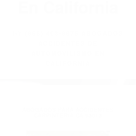
(855) 403-8675
Abogados
Accidentes De
Automovilismo
En California
BY
(855) 403-8675 ABOGADOS
ACCIDENTES DE
AUTOMOVILISMO EN