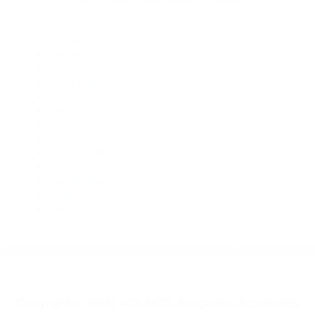
Abogados De Accidentes De Trafico Carpinteria CA 93013
Abogados De Acidentes Carpinteria CA 93013
Abogados De Acidentes Carpinteria CA 93014
Abogados Accidentes Carpinteria CA 93013
Abogados De Accidentes De Carro Carpinteria CA 93013
Abogado Accidente De Auto Carpinteria CA 93013
CATEGORIES
AND TAGS
Orange
Riverside
Ventura
Santa Barbara
Tulare
Kings
Kern