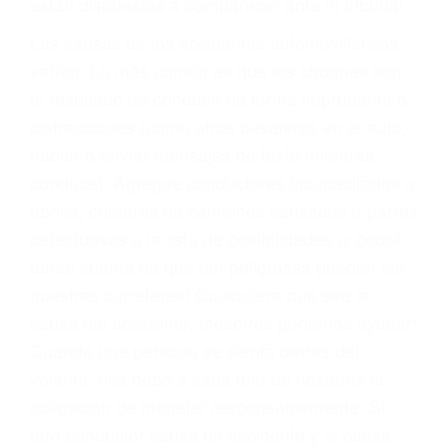
fallecidos a causa de la negligencia o mala
conducta. Cualesquiera que sean los
problemas, nuestros abogados litigantes civiles
preparan los casos como si fueran a ir a juicio.
Oponerse a los abogados y compañías de
seguros saben que estamos dispuestos a tratar
los casos, haciéndolos más propensos a
proponer una solución aceptable. Cuando no
hacen una buena oferta, nuestros abogados
están dispuestos a comparecer ante el tribunal.
Las causas de los accidentes automovilísticos
varían. Lo más común es que los choques son
el resultado de conducir de forma imprudente o
distracciones (como otros pasajeros en el auto,
hablar o enviar mensajes de texto mientras
conduce). Agregue conductores incapacitados o