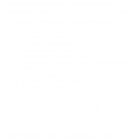
Exceso de velocidad
El no obedecer las señales de tráfico
Conducir de manera imprudente
Conducir bajo los efectos del alcohol
Reventón de llanta o neumático
OBTENGA AYUDA LEGAL
DE ABOGADOS PARA
ACCIDENTES EN
CARPINTERIA CA
Nuestros reconocidos y expertos abogados de
lesiones personales en Carpinteria lucharán
hasta las últimas consecuencias para que usted
obtenga la indemnización que merece por:
Accidentes de vehículos y automóviles
Accidentes de camiones
Accidentes de motocicletas
Lesiones en barcos y aviones
Accidentes por resbalones y caídas