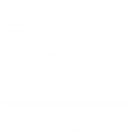
llámenos las 24 horas o haga
clic aquí
para
completar nuestro conveniente Formulario de
Contacto. Ofrecemos consultas iniciales
gratuitas en Carpinteria CA y sus alrededores, y
en todo el estado de California. ¡No Pagará un
Centavo a Menos que Obtenga una
Indemnización! Contáctenos hoy mismo para
saber si está capacitado para iniciar una
demanda judicial.
Accidentes De Carros En Vivo California
Autos Rusos
California
Más abogados de automóviles en el condado de Santa
Barbara:
Abogados Para Accidentes De Carro Carpinteria CA 93013
Abogados De Accidentes De Transito Carpinteria CA 93013
Abogados Especialistas En Accidentes De Trafico Carpinteria
CA 93013
Abogados Para Accidentes Carpinteria CA 93013