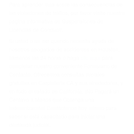
conducir o licencia.
Cada condena por una violación de tránsito
suma un punto en su licencia de conducir. Su
compañía de seguros incluso podría cancelar su
póliza, o incrementarla sustancialmente. No
corra el riesgo. Contacte a nuestro abogado en
violaciones de tránsito hoy mismo y obtenga un
servicio personalizado y una representación
legal de la más alta calidad.
Para aprender más sobre las consecuencias de
las violaciones de tráfico, por favor visite nuestra
página informativa de Suspensiones de
Licencias de Conducir.
Si usted o un ser querido necesita ayuda de
nosotros abogados de accidentes en Houston,