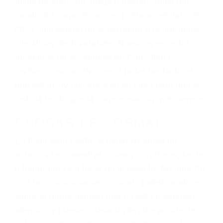
ingresos actuales y/o a futuro y para resarcir su
dolor y sufrimiento emocional.
El factor principal que un abogado de lesiones
personales debe determinar, es si el conductor
del vehículo estaba en falta y en qué medida al
momento del accidente. Otros factores que
pueden contribuir a provocar un accidente son
señales de tránsito con visibilidad obstruida,
faltas de atención, fatiga o distracciones del
conductor como el uso del teléfono celular o el
GPS, mal estado de la carretera o condiciones
climáticas desfavorables. Nuestros expertos
abogados de accidentes en Carpinteria,
revisarán exhaustivamente todos los factores
que están involucrados en su caso para que la