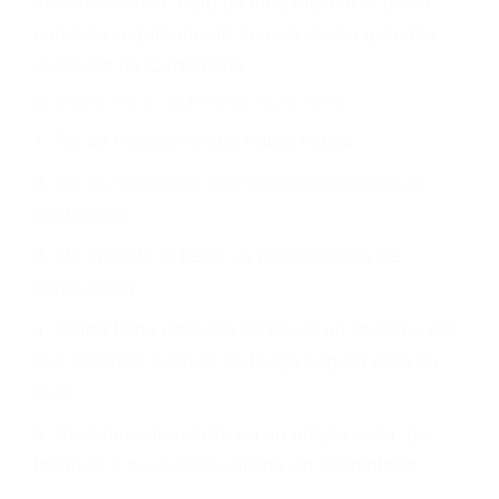
justicia le otorgue la compensación que merece.
CHOCAR ES NORMAL
Es triste pero cierto, si usted conduce un
automóvil en nuestras calles y carreteras, tarde
o temprano va a tener un accidente. No importa
qué tan cuidadoso sea, cuando usted conduce,
siempre habrá alguien que no está prestando
atención y puede causar un terrible accidente
automovilístico. Esto es muy factible si usted
conduce regularmente en una de las grandes
ciudades de Carpinteria.
6 PUNTOS IMPORTANTES
1. No es necesario que hable Ingles
2. No es necesario que sea documentado o