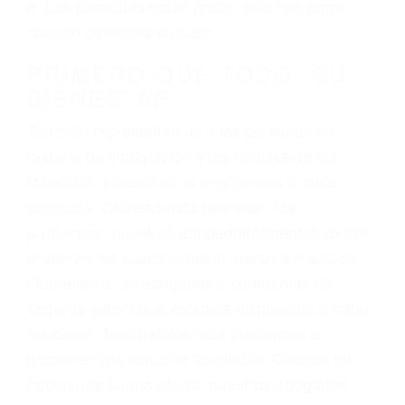
ciudadano
3. No importa si tiene un pase/licencia de
conducción
4. Usted tiene derecho de hacer un reclamo por
sus lesiones aunque no tenga seguro para su
auto.
5. Podemos atenderte en su propio casa, por
teléfono o en nuestra oficina en Carpinteria
6. Las consultas están gratis; solo nos paga
cuando ganamos su caso
PRIMERO QUE TODO: SU
BIENESTAR
También representamos a las personas en
materia de inmigración y las familias de los