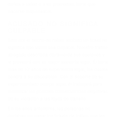
ebrios, choferes de camiones cansados o partes
defectuosas a la lista de posibilidades ¡y podrá
darse cuenta de que tan peligrosas pueden ser
nuestras carreteras! Cualquiera que sea la
causa del accidente, ¡nosotros podemos ayudar!
Cuando una persona se sienta detrás del
volante, nos debe a cada uno de nosotros la
obligación de manejar responsablemente. Si
otro conductor causa un accidente y le causa
daños a usted o a su propiedad, tiene que
hacerse responsable.
ACUSADO NO SIGNIFICA
CULPABLE
Sólo por el hecho de haber recibido un ticket no
significa que usted sea culpable. Nuestro trafico