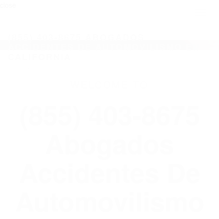
close
Toggl
naviga
(855) 403-8675 ABOGADOS
ACCIDENTES DE AUTOMOVILISMO EN
CALIFORNIA
WELCOME TO