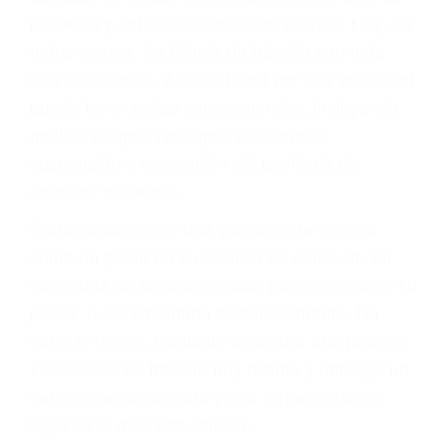
abogado describirá claramente sus opciones y
le proveerá con su mejor asesoría legal. Él tiene
más de 17 años de experiencia legal, los cuales
pondrá a su disposición. Con el soporte de su
experimentado equipo legal, él trabajará para
minimizar las posibles consecuencias negativas
de su violación a las leyes de tránsito.
En los años anteriores, las personas no
dudaban en pagar los tickets de tráfico que les
pusieran y así continuaban con su vida. Hoy, de
todos modos, los tickets de tránsito son más
que una ofensa. Aún un ticket por alta velocidad
puede tener serias consecuencias, incluyendo
multas, cargos, recargos, así como la
suspensión o revocación del privilegio de