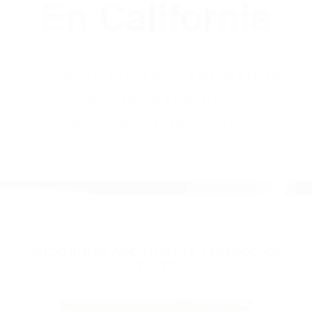
(855) 403-8675
Abogados
Accidentes De
Automovilismo
En California
BY
(855) 403-8675 ABOGADOS
ACCIDENTES DE
AUTOMOVILISMO EN