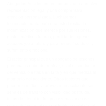
y DWI)
Accidentes peatonales, de motos y bicicletas
Accidentes de autobuses y trene
Accidentes de carretera
OBTENGA LA
INDEMNIZACIÓN QUE
MERECE POR SU
ACCIDENTE
Sin importar el tipo de accidente que haya
sufrido, usted encontrará en nuestro Bufete de
Abogados Accidentes en Lompoc, una agresiva
representación legal y una comprensiva
atención personalizada. Lucharemos
incansablemente para que usted reciba la
indemnización que merece por sus lesiones,
gastos médicos futuros, pérdida de ingresos
actuales y/o a futuro y para resarcir su dolor y