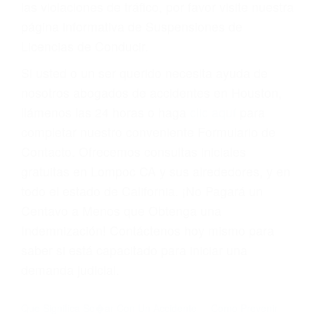
Cada condena por una violación de tránsito
suma un punto en su licencia de conducir. Su
compañía de seguros incluso podría cancelar su
póliza, o incrementarla sustancialmente. No
corra el riesgo. Contacte a nuestro abogado en
violaciones de tránsito hoy mismo y obtenga un
servicio personalizado y una representación
legal de la más alta calidad.
Para aprender más sobre las consecuencias de
las violaciones de tráfico, por favor visite nuestra
página informativa de Suspensiones de
Licencias de Conducir.
Si usted o un ser querido necesita ayuda de
nosotros abogados de accidentes en Houston,
llámenos las 24 horas o haga
clic aquí
para
completar nuestro conveniente Formulario de