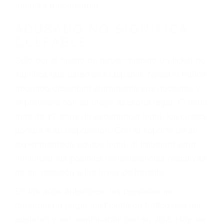
defectuosas a la lista de posibilidades ¡y podrá
darse cuenta de que tan peligrosas pueden ser
nuestras carreteras! Cualquiera que sea la
causa del accidente, ¡nosotros podemos ayudar!
Cuando una persona se sienta detrás del
volante, nos debe a cada uno de nosotros la
obligación de manejar responsablemente. Si
otro conductor causa un accidente y le causa
daños a usted o a su propiedad, tiene que
hacerse responsable.
ACUSADO NO SIGNIFICA
CULPABLE
Sólo por el hecho de haber recibido un ticket no
significa que usted sea culpable. Nuestro trafico
abogado describirá claramente sus opciones y