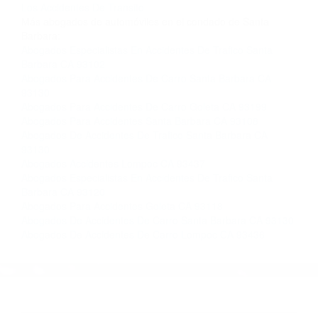
Contacto. Ofrecemos consultas iniciales
gratuitas en Lompoc CA y sus alrededores, y en
todo el estado de California. ¡No Pagará un
Centavo a Menos que Obtenga una
Indemnización! Contáctenos hoy mismo para
saber si está capacitado para iniciar una
demanda judicial.
Que Significa So�ar Con Un Accidente
Como Prevenir
Los Accidentes De Transito
Más abogados de automóviles en el condado de Santa
Barbara:
Abogados Especialistas En Accidentes De Trafico Santa
Barbara CA 93102
Abogados Para Accidentes De Carro Santa Barbara CA
93130
Abogados Para Accidentes De Carro Goleta CA 93199
Abogados Para Accidentes Santa Barbara CA 93108