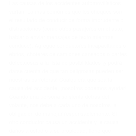
conducta. Cualesquiera que sean los
problemas, nuestros abogados litigantes civiles
preparan los casos como si fueran a ir a juicio.
Oponerse a los abogados y compañías de
seguros saben que estamos dispuestos a tratar
los casos, haciéndolos más propensos a
proponer una solución aceptable. Cuando no
hacen una buena oferta, nuestros abogados
están dispuestos a comparecer ante el tribunal.
Las causas de los accidentes automovilísticos
varían. Lo más común es que los choques son
el resultado de conducir de forma imprudente o
distracciones (como otros pasajeros en el auto,
hablar o enviar mensajes de texto mientras
conduce). Agregue conductores incapacitados o
ebrios, choferes de camiones cansados o partes