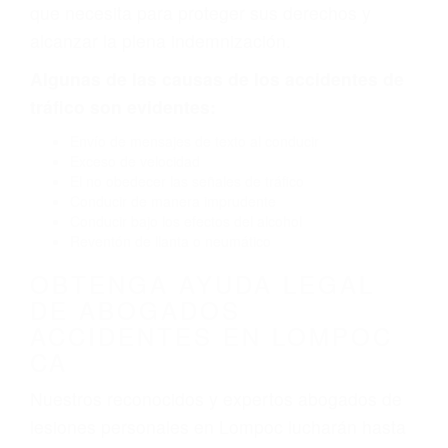
por fallas en el diseño de seguridad de la
carretera, divisor, el hombro, la señalización de
barandas o pobres o la iluminación.
La causa exacta de un accidente de auto no
siempre es evidente. Si su lesión es el resultado
de un accidente de coche, accidente de camión,
accidente de autobús, accidente de motocicleta
o accidente SUV nuestra los abogados de
accidentes de auto encontrará las respuestas
que necesita para proteger sus derechos y
alcanzar la plena indemnización.
Algunas de las causas de los accidentes de
tráfico son evidentes:
Envío de mensajes de texto al conducir
Exceso de velocidad
El no obedecer las señales de tráfico