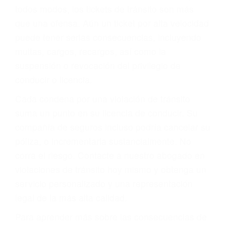
le proveerá con su mejor asesoría legal. Él tiene
más de 17 años de experiencia legal, los cuales
pondrá a su disposición. Con el soporte de su
experimentado equipo legal, él trabajará para
minimizar las posibles consecuencias negativas
de su violación a las leyes de tránsito.
En los años anteriores, las personas no
dudaban en pagar los tickets de tráfico que les
pusieran y así continuaban con su vida. Hoy, de
todos modos, los tickets de tránsito son más
que una ofensa. Aún un ticket por alta velocidad
puede tener serias consecuencias, incluyendo
multas, cargos, recargos, así como la
suspensión o revocación del privilegio de
conducir o licencia.