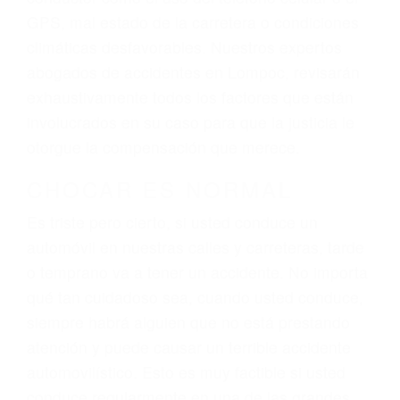
sufrimiento emocional.
El factor principal que un abogado de lesiones
personales debe determinar, es si el conductor
del vehículo estaba en falta y en qué medida al
momento del accidente. Otros factores que
pueden contribuir a provocar un accidente son
señales de tránsito con visibilidad obstruida,
faltas de atención, fatiga o distracciones del
conductor como el uso del teléfono celular o el
GPS, mal estado de la carretera o condiciones
climáticas desfavorables. Nuestros expertos
abogados de accidentes en Lompoc, revisarán
exhaustivamente todos los factores que están
involucrados en su caso para que la justicia le
otorgue la compensación que merece.