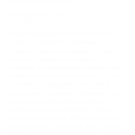
3. No importa si tiene un pase/licencia de
conducción
4. Usted tiene derecho de hacer un reclamo por
sus lesiones aunque no tenga seguro para su
auto.
5. Podemos atenderte en su propio casa, por
teléfono o en nuestra oficina en Lompoc
6. Las consultas están gratis; solo nos paga
cuando ganamos su caso
PRIMERO QUE TODO: SU
BIENESTAR
También representamos a las personas en
materia de inmigración y las familias de los
fallecidos a causa de la negligencia o mala