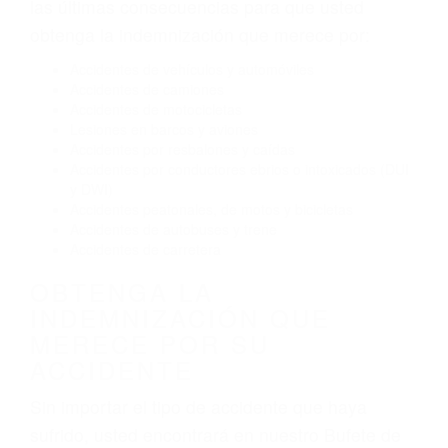
Conducir de manera imprudente
Conducir bajo los efectos del alcohol
Reventón de llanta o neumático
OBTENGA AYUDA LEGAL
DE ABOGADOS
ACCIDENTES EN LOMPOC
CA
Nuestros reconocidos y expertos abogados de
lesiones personales en Lompoc lucharán hasta
las últimas consecuencias para que usted
obtenga la indemnización que merece por:
Accidentes de vehículos y automóviles
Accidentes de camiones
Accidentes de motocicletas
Lesiones en barcos y aviones
Accidentes por resbalones y caídas
Accidentes por conductores ebrios o intoxicados (DUI