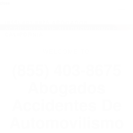
close
Toggl
naviga
(855) 403-8675 ABOGADOS
ACCIDENTES DE AUTOMOVILISMO EN
CALIFORNIA
WELCOME TO