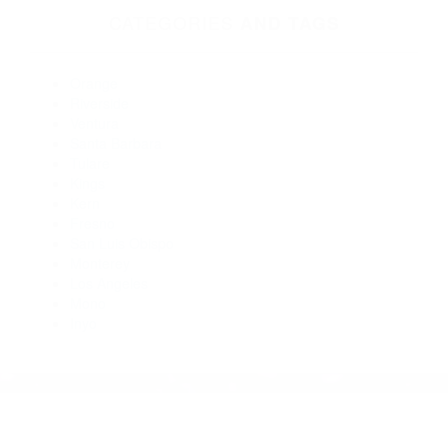
Abogados De Accidentes De Trafico Santa Barbara CA
93130
Abogados Accidentes Lompoc CA 93437
Abogados Especialistas En Accidentes De Trafico Santa
Barbara CA 93120
Abogados Para Accidentes Goleta CA 93118
Abogados De Accidentes De Carro Santa Barbara CA 93130
Abogados De Accidentes De Carro Lompoc CA 93436
CATEGORIES
AND TAGS
Orange
Riverside
Ventura
Santa Barbara
Tulare
Kings