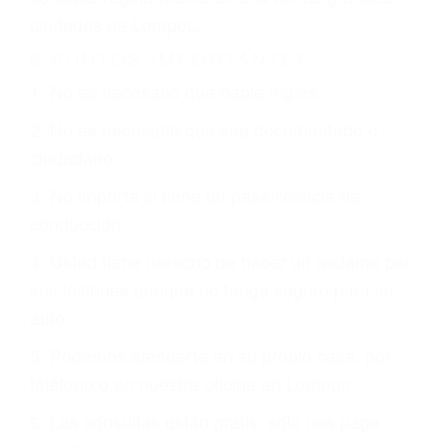
CHOCAR ES NORMAL
Es triste pero cierto, si usted conduce un
automóvil en nuestras calles y carreteras, tarde
o temprano va a tener un accidente. No importa
qué tan cuidadoso sea, cuando usted conduce,
siempre habrá alguien que no está prestando
atención y puede causar un terrible accidente
automovilístico. Esto es muy factible si usted
conduce regularmente en una de las grandes
ciudades de Lompoc.
6 PUNTOS IMPORTANTES
1. No es necesario que hable Ingles
2. No es necesario que sea documentado o
ciudadano