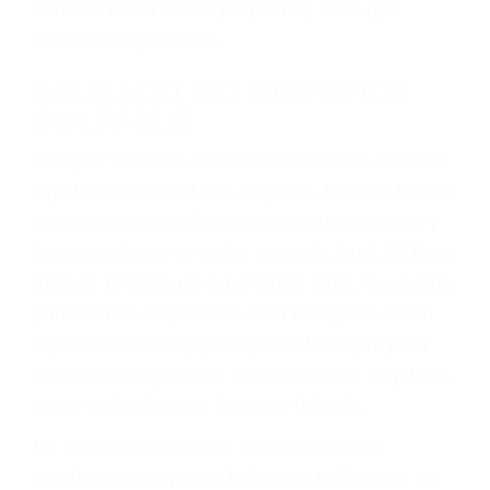
ebrios, choferes de camiones cansados o partes
defectuosas a la lista de posibilidades ¡y podrá
darse cuenta de que tan peligrosas pueden ser
nuestras carreteras! Cualquiera que sea la
causa del accidente, ¡nosotros podemos ayudar!
Cuando una persona se sienta detrás del
volante, nos debe a cada uno de nosotros la
obligación de manejar responsablemente. Si
otro conductor causa un accidente y le causa
daños a usted o a su propiedad, tiene que
hacerse responsable.
ACUSADO NO SIGNIFICA
CULPABLE
Sólo por el hecho de haber recibido un ticket no
significa que usted sea culpable. Nuestro trafico