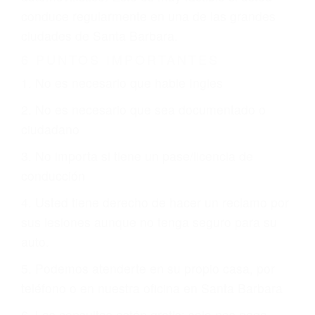
justicia le otorgue la compensación que merece.
CHOCAR ES NORMAL
Es triste pero cierto, si usted conduce un
automóvil en nuestras calles y carreteras, tarde
o temprano va a tener un accidente. No importa
qué tan cuidadoso sea, cuando usted conduce,
siempre habrá alguien que no está prestando
atención y puede causar un terrible accidente
automovilístico. Esto es muy factible si usted
conduce regularmente en una de las grandes
ciudades de Santa Barbara.
6 PUNTOS IMPORTANTES
1. No es necesario que hable Ingles
2. No es necesario que sea documentado o
ciudadano