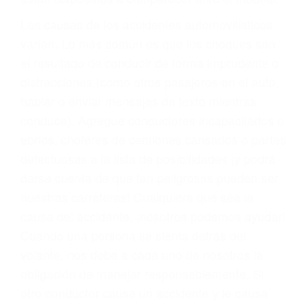
fallecidos a causa de la negligencia o mala
conducta. Cualesquiera que sean los
problemas, nuestros abogados litigantes civiles
preparan los casos como si fueran a ir a juicio.
Oponerse a los abogados y compañías de
seguros saben que estamos dispuestos a tratar
los casos, haciéndolos más propensos a
proponer una solución aceptable. Cuando no
hacen una buena oferta, nuestros abogados
están dispuestos a comparecer ante el tribunal.
Las causas de los accidentes automovilísticos
varían. Lo más común es que los choques son
el resultado de conducir de forma imprudente o
distracciones (como otros pasajeros en el auto,
hablar o enviar mensajes de texto mientras
conduce). Agregue conductores incapacitados o