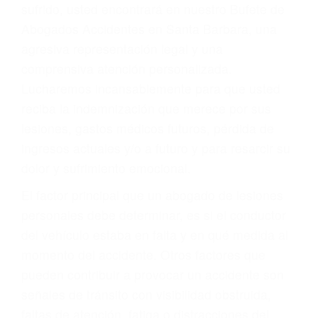
Accidentes por conductores ebrios o intoxicados (DUI
y DWI)
Accidentes peatonales, de motos y bicicletas
Accidentes de autobuses y trene
Accidentes de carretera
OBTENGA LA
INDEMNIZACIÓN QUE
MERECE POR SU
ACCIDENTE
Sin importar el tipo de accidente que haya
sufrido, usted encontrará en nuestro Bufete de
Abogados Accidentes en Santa Barbara, una
agresiva representación legal y una
comprensiva atención personalizada.
Lucharemos incansablemente para que usted
reciba la indemnización que merece por sus
lesiones, gastos médicos futuros, pérdida de