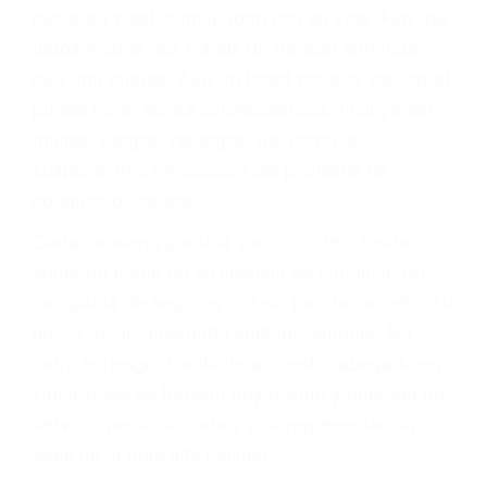
abogado describirá claramente sus opciones y
le proveerá con su mejor asesoría legal. Él tiene
más de 17 años de experiencia legal, los cuales
pondrá a su disposición. Con el soporte de su
experimentado equipo legal, él trabajará para
minimizar las posibles consecuencias negativas
de su violación a las leyes de tránsito.
En los años anteriores, las personas no
dudaban en pagar los tickets de tráfico que les
pusieran y así continuaban con su vida. Hoy, de
todos modos, los tickets de tránsito son más
que una ofensa. Aún un ticket por alta velocidad
puede tener serias consecuencias, incluyendo
multas, cargos, recargos, así como la
suspensión o revocación del privilegio de
conducir o licencia.