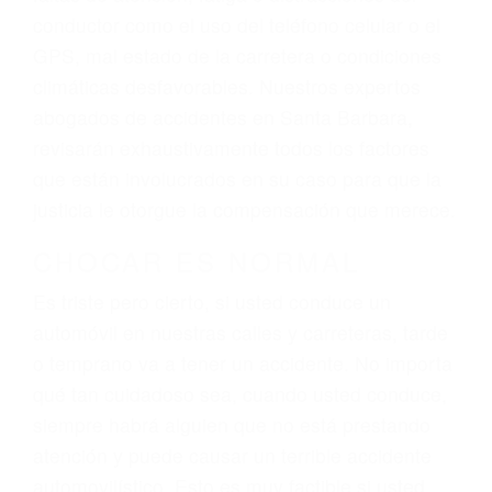
ingresos actuales y/o a futuro y para resarcir su
dolor y sufrimiento emocional.
El factor principal que un abogado de lesiones
personales debe determinar, es si el conductor
del vehículo estaba en falta y en qué medida al
momento del accidente. Otros factores que
pueden contribuir a provocar un accidente son
señales de tránsito con visibilidad obstruida,
faltas de atención, fatiga o distracciones del
conductor como el uso del teléfono celular o el
GPS, mal estado de la carretera o condiciones
climáticas desfavorables. Nuestros expertos
abogados de accidentes en Santa Barbara,
revisarán exhaustivamente todos los factores
que están involucrados en su caso para que la