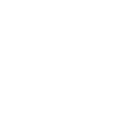
3. No importa si tiene un pase/licencia de
conducción
4. Usted tiene derecho de hacer un reclamo por
sus lesiones aunque no tenga seguro para su
auto.
5. Podemos atenderte en su propio casa, por
teléfono o en nuestra oficina en Santa Barbara
6. Las consultas están gratis; solo nos paga
cuando ganamos su caso
PRIMERO QUE TODO: SU
BIENESTAR
También representamos a las personas en
materia de inmigración y las familias de los