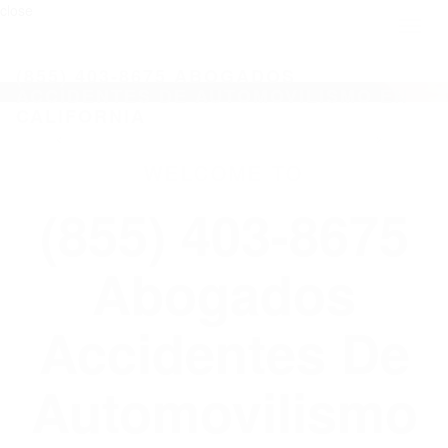
close
Toggl
naviga
(855) 403-8675 ABOGADOS
ACCIDENTES DE AUTOMOVILISMO EN
CALIFORNIA
WELCOME TO