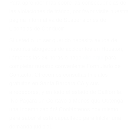
Cada condena por una violación de tránsito
suma un punto en su licencia de conducir. Su
compañía de seguros incluso podría cancelar su
póliza, o incrementarla sustancialmente. No
corra el riesgo. Contacte a nuestro abogado en
violaciones de tránsito hoy mismo y obtenga un
servicio personalizado y una representación
legal de la más alta calidad.
Para aprender más sobre las consecuencias de
las violaciones de tráfico, por favor visite nuestra
página informativa de Suspensiones de
Licencias de Conducir.
Si usted o un ser querido necesita ayuda de
nosotros abogados de accidentes en Houston,
llámenos las 24 horas o haga
clic aquí
para