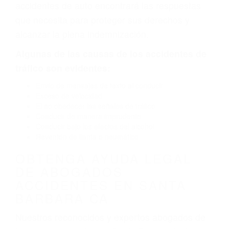
neumático defectuoso. A veces el accidente es
causado por fallas en el diseño de seguridad de
la carretera, divisor, el hombro, la señalización
de barandas o pobres o la iluminación.
La causa exacta de un accidente de auto no
siempre es evidente. Si su lesión es el resultado
de un accidente de coche, accidente de camión,
accidente de autobús, accidente de motocicleta
o accidente SUV nuestra los abogados de
accidentes de auto encontrará las respuestas
que necesita para proteger sus derechos y
alcanzar la plena indemnización.
Algunas de las causas de los accidentes de
tráfico son evidentes:
Envío de mensajes de texto al conducir
Exceso de velocidad