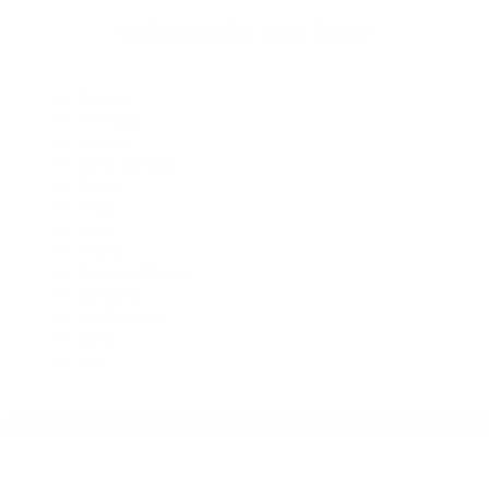
93103
Abogados De Accidentes De Carro Santa Barbara CA 93107
Abogados De Accidentes De Transito Santa Barbara CA
93108
Abogados De Trafico Santa Barbara CA 93103
Abogados De Trafico Santa Barbara CA 93102
Abogados Para Accidentes Santa Barbara CA 93102
Abogados De Acidentes Santa Barbara CA 93102
CATEGORIES
AND TAGS
Orange
Riverside
Ventura
Santa Barbara
Tulare
Kings