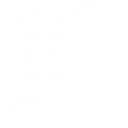
El no obedecer las señales de tráfico
Conducir de manera imprudente
Conducir bajo los efectos del alcohol
Reventón de llanta o neumático
OBTENGA AYUDA LEGAL
DE ABOGADOS
ACCIDENTES EN SANTA
BARBARA CA
Nuestros reconocidos y expertos abogados de
lesiones personales en Santa Barbara lucharán
hasta las últimas consecuencias para que usted
obtenga la indemnización que merece por:
Accidentes de vehículos y automóviles
Accidentes de camiones
Accidentes de motocicletas
Lesiones en barcos y aviones
Accidentes por resbalones y caídas