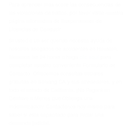
conducir o licencia.
Cada condena por una violación de tránsito
suma un punto en su licencia de conducir. Su
compañía de seguros incluso podría cancelar su
póliza, o incrementarla sustancialmente. No
corra el riesgo. Contacte a nuestro abogado en
violaciones de tránsito hoy mismo y obtenga un
servicio personalizado y una representación
legal de la más alta calidad.
Para aprender más sobre las consecuencias de
las violaciones de tráfico, por favor visite nuestra
página informativa de Suspensiones de
Licencias de Conducir.
Si usted o un ser querido necesita ayuda de
nosotros abogados de accidentes en Houston,