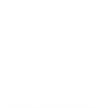
ebrios, choferes de camiones cansados o partes
defectuosas a la lista de posibilidades ¡y podrá
darse cuenta de que tan peligrosas pueden ser
nuestras carreteras! Cualquiera que sea la
causa del accidente, ¡nosotros podemos ayudar!
Cuando una persona se sienta detrás del
volante, nos debe a cada uno de nosotros la
obligación de manejar responsablemente. Si
otro conductor causa un accidente y le causa
daños a usted o a su propiedad, tiene que
hacerse responsable.
ACUSADO NO SIGNIFICA
CULPABLE
Sólo por el hecho de haber recibido un ticket no
significa que usted sea culpable. Nuestro trafico