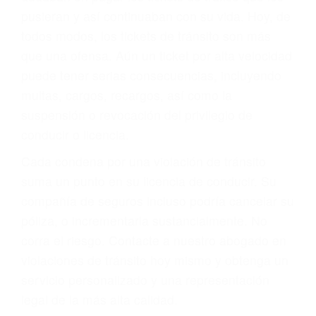
abogado describirá claramente sus opciones y
le proveerá con su mejor asesoría legal. Él tiene
más de 17 años de experiencia legal, los cuales
pondrá a su disposición. Con el soporte de su
experimentado equipo legal, él trabajará para
minimizar las posibles consecuencias negativas
de su violación a las leyes de tránsito.
En los años anteriores, las personas no
dudaban en pagar los tickets de tráfico que les
pusieran y así continuaban con su vida. Hoy, de
todos modos, los tickets de tránsito son más
que una ofensa. Aún un ticket por alta velocidad
puede tener serias consecuencias, incluyendo
multas, cargos, recargos, así como la
suspensión o revocación del privilegio de