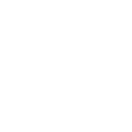
ciudadano
3. No importa si tiene un pase/licencia de
conducción
4. Usted tiene derecho de hacer un reclamo por
sus lesiones aunque no tenga seguro para su
auto.
5. Podemos atenderte en su propio casa, por
teléfono o en nuestra oficina en Solvang
6. Las consultas están gratis; solo nos paga
cuando ganamos su caso
PRIMERO QUE TODO: SU
BIENESTAR
También representamos a las personas en
materia de inmigración y las familias de los