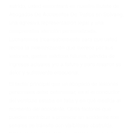
Accidentes por conductores ebrios o intoxicados (DUI
y DWI)
Accidentes peatonales, de motos y bicicletas
Accidentes de autobuses y trene
Accidentes de carretera
OBTENGA LA
INDEMNIZACIÓN QUE
MERECE POR SU
ACCIDENTE
Sin importar el tipo de accidente que haya
sufrido, usted encontrará en nuestro Bufete de
Abogados De Accidentes De Trafico en Solvang,
una agresiva representación legal y una
comprensiva atención personalizada.
Lucharemos incansablemente para que usted
reciba la indemnización que merece por sus
lesiones, gastos médicos futuros, pérdida de