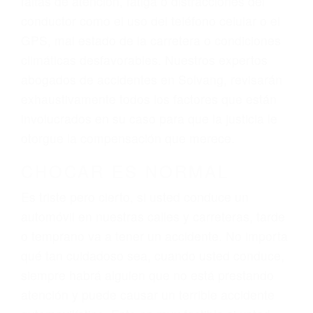
ingresos actuales y/o a futuro y para resarcir su
dolor y sufrimiento emocional.
El factor principal que un abogado de lesiones
personales debe determinar, es si el conductor
del vehículo estaba en falta y en qué medida al
momento del accidente. Otros factores que
pueden contribuir a provocar un accidente son
señales de tránsito con visibilidad obstruida,
faltas de atención, fatiga o distracciones del
conductor como el uso del teléfono celular o el
GPS, mal estado de la carretera o condiciones
climáticas desfavorables. Nuestros expertos
abogados de accidentes en Solvang, revisarán
exhaustivamente todos los factores que están
involucrados en su caso para que la justicia le