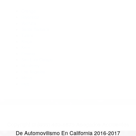
Abogados Para Accidentes Goleta CA 93199
Abogados De Trafico Santa Maria CA 93455
Abogados De Accidentes De Transito Lompoc CA 93437
Abogados De Accidentes De Trafico Goleta CA 93117
Abogados De Trafico Santa Barbara CA 93110
CATEGORIES
AND TAGS
Orange
Riverside
Ventura
Santa Barbara
Tulare
Kings
Kern
Fresno