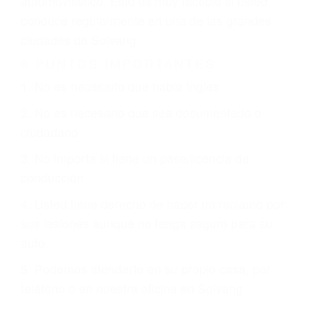
otorgue la compensación que merece.
CHOCAR ES NORMAL
Es triste pero cierto, si usted conduce un
automóvil en nuestras calles y carreteras, tarde
o temprano va a tener un accidente. No importa
qué tan cuidadoso sea, cuando usted conduce,
siempre habrá alguien que no está prestando
atención y puede causar un terrible accidente
automovilístico. Esto es muy factible si usted
conduce regularmente en una de las grandes
ciudades de Solvang.
6 PUNTOS IMPORTANTES
1. No es necesario que hable Ingles
2. No es necesario que sea documentado o