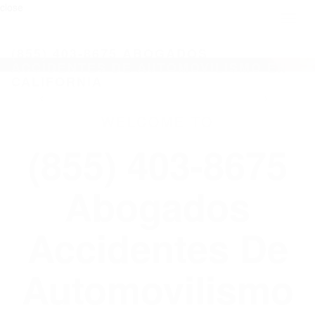
close
Toggl
naviga
(855) 403-8675 ABOGADOS
ACCIDENTES DE AUTOMOVILISMO EN
CALIFORNIA
WELCOME TO