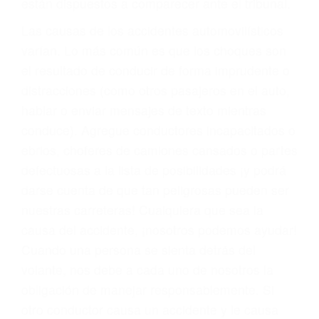
fallecidos a causa de la negligencia o mala
conducta. Cualesquiera que sean los
problemas, nuestros abogados litigantes civiles
preparan los casos como si fueran a ir a juicio.
Oponerse a los abogados y compañías de
seguros saben que estamos dispuestos a tratar
los casos, haciéndolos más propensos a
proponer una solución aceptable. Cuando no
hacen una buena oferta, nuestros abogados
están dispuestos a comparecer ante el tribunal.
Las causas de los accidentes automovilísticos
varían. Lo más común es que los choques son
el resultado de conducir de forma imprudente o
distracciones (como otros pasajeros en el auto,
hablar o enviar mensajes de texto mientras
conduce). Agregue conductores incapacitados o