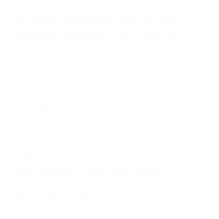
Exceso de velocidad
El no obedecer las señales de tráfico
Conducir de manera imprudente
Conducir bajo los efectos del alcohol
Reventón de llanta o neumático
OBTENGA AYUDA LEGAL
DE ABOGADOS DE
ACCIDENTES DE TRAFICO
EN SOLVANG CA
Nuestros reconocidos y expertos abogados de
lesiones personales en Solvang lucharán hasta
las últimas consecuencias para que usted
obtenga la indemnización que merece por:
Accidentes de vehículos y automóviles
Accidentes de camiones
Accidentes de motocicletas
Lesiones en barcos y aviones
Accidentes por resbalones y caídas