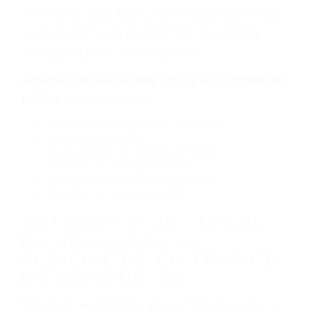
defectuoso. A veces el accidente es causado
por fallas en el diseño de seguridad de la
carretera, divisor, el hombro, la señalización de
barandas o pobres o la iluminación.
La causa exacta de un accidente de auto no
siempre es evidente. Si su lesión es el resultado
de un accidente de coche, accidente de camión,
accidente de autobús, accidente de motocicleta
o accidente SUV nuestra los abogados de
accidentes de auto encontrará las respuestas
que necesita para proteger sus derechos y
alcanzar la plena indemnización.
Algunas de las causas de los accidentes de
tráfico son evidentes:
Envío de mensajes de texto al conducir