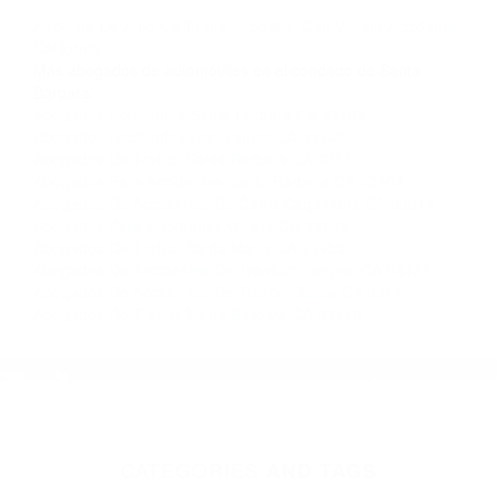
llámenos las 24 horas o haga
clic aquí
para
completar nuestro conveniente Formulario de
Contacto. Ofrecemos consultas iniciales
gratuitas en Solvang CA y sus alrededores, y en
todo el estado de California. ¡No Pagará un
Centavo a Menos que Obtenga una
Indemnización! Contáctenos hoy mismo para
saber si está capacitado para iniciar una
demanda judicial.
Asidente De Auto California
So�ar Con Ver Un Accidente
California
Más abogados de automóviles en el condado de Santa
Barbara:
Abogados Accidentes Santa Barbara CA 93109
Abogados Accidentes Los Alamos CA 93440
Abogados De Trafico Santa Barbara CA 93111
Abogados Para Accidentes Santa Barbara CA 93103
Abogados De Accidentes De Carro Carpinteria CA 93014