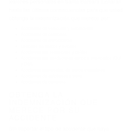
El no obedecer las señales de tráfico
Conducir de manera imprudente
Conducir bajo los efectos del alcohol
Reventón de llanta o neumático
OBTENGA AYUDA LEGAL
DE ABOGADOS DE
ACIDENTES EN SANTA
BARBARA CA
Nuestros reconocidos y expertos abogados de
lesiones personales en Santa Barbara lucharán
hasta las últimas consecuencias para que usted
obtenga la indemnización que merece por:
Accidentes de vehículos y automóviles
Accidentes de camiones
Accidentes de motocicletas
Lesiones en barcos y aviones
Accidentes por resbalones y caídas