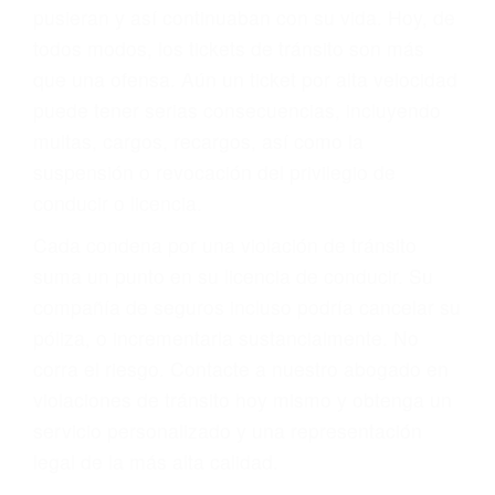
abogado describirá claramente sus opciones y
le proveerá con su mejor asesoría legal. Él tiene
más de 17 años de experiencia legal, los cuales
pondrá a su disposición. Con el soporte de su
experimentado equipo legal, él trabajará para
minimizar las posibles consecuencias negativas
de su violación a las leyes de tránsito.
En los años anteriores, las personas no
dudaban en pagar los tickets de tráfico que les
pusieran y así continuaban con su vida. Hoy, de
todos modos, los tickets de tránsito son más
que una ofensa. Aún un ticket por alta velocidad
puede tener serias consecuencias, incluyendo
multas, cargos, recargos, así como la
suspensión o revocación del privilegio de
conducir o licencia.