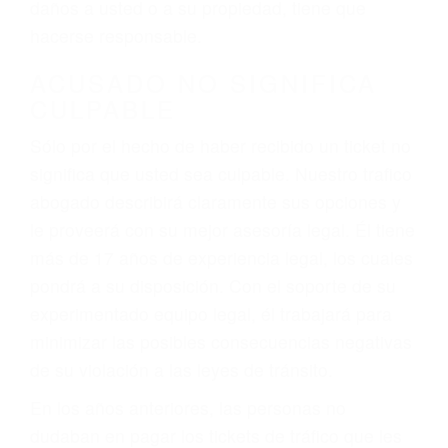
ebrios, choferes de camiones cansados o partes
defectuosas a la lista de posibilidades ¡y podrá
darse cuenta de que tan peligrosas pueden ser
nuestras carreteras! Cualquiera que sea la
causa del accidente, ¡nosotros podemos ayudar!
Cuando una persona se sienta detrás del
volante, nos debe a cada uno de nosotros la
obligación de manejar responsablemente. Si
otro conductor causa un accidente y le causa
daños a usted o a su propiedad, tiene que
hacerse responsable.
ACUSADO NO SIGNIFICA
CULPABLE
Sólo por el hecho de haber recibido un ticket no
significa que usted sea culpable. Nuestro trafico