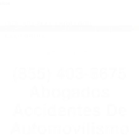
close
Toggl
naviga
(855) 403-8675 ABOGADOS
ACCIDENTES DE AUTOMOVILISMO EN
CALIFORNIA
WELCOME TO