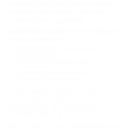
neumático defectuoso. A veces el accidente es
causado por fallas en el diseño de seguridad de
la carretera, divisor, el hombro, la señalización
de barandas o pobres o la iluminación.
La causa exacta de un accidente de auto no
siempre es evidente. Si su lesión es el resultado
de un accidente de coche, accidente de camión,
accidente de autobús, accidente de motocicleta
o accidente SUV nuestra los abogados de
accidentes de auto encontrará las respuestas
que necesita para proteger sus derechos y
alcanzar la plena indemnización.
Algunas de las causas de los accidentes de
tráfico son evidentes:
Envío de mensajes de texto al conducir
Exceso de velocidad