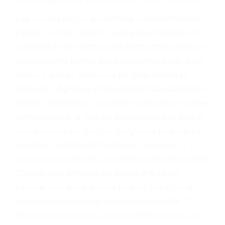
fallecidos a causa de la negligencia o mala
conducta. Cualesquiera que sean los
problemas, nuestros abogados litigantes civiles
preparan los casos como si fueran a ir a juicio.
Oponerse a los abogados y compañías de
seguros saben que estamos dispuestos a tratar
los casos, haciéndolos más propensos a
proponer una solución aceptable. Cuando no
hacen una buena oferta, nuestros abogados
están dispuestos a comparecer ante el tribunal.
Las causas de los accidentes automovilísticos
varían. Lo más común es que los choques son
el resultado de conducir de forma imprudente o
distracciones (como otros pasajeros en el auto,
hablar o enviar mensajes de texto mientras
conduce). Agregue conductores incapacitados o