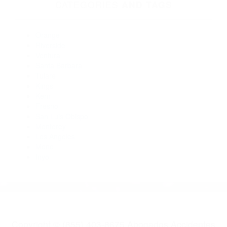
Abogados De Acidentes Carpinteria CA 93013
Abogados Especialistas En Accidentes De Trafico Santa
Barbara CA 93109
Abogados Accidentes Santa Barbara CA 93101
Abogados De Trafico Santa Barbara CA 93103
Abogados Para Accidentes Santa Barbara CA 93102
Abogados De Acidentes Santa Barbara CA 93107
CATEGORIES
AND TAGS
Orange
Riverside
Ventura
Santa Barbara
Tulare
Kings
Kern