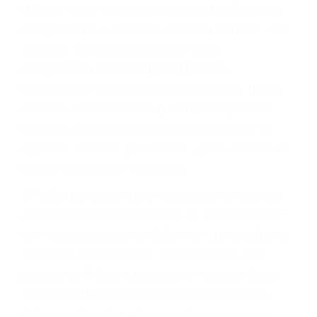
Accidentes por conductores ebrios o intoxicados (DUI
y DWI)
Accidentes peatonales, de motos y bicicletas
Accidentes de autobuses y trene
Accidentes de carretera
OBTENGA LA
INDEMNIZACIÓN QUE
MERECE POR SU
ACCIDENTE
Sin importar el tipo de accidente que haya
sufrido, usted encontrará en nuestro Bufete de
Abogados De Acidentes en Santa Barbara, una
agresiva representación legal y una
comprensiva atención personalizada.
Lucharemos incansablemente para que usted
reciba la indemnización que merece por sus
lesiones, gastos médicos futuros, pérdida de