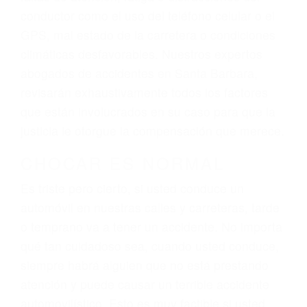
ingresos actuales y/o a futuro y para resarcir su
dolor y sufrimiento emocional.
El factor principal que un abogado de lesiones
personales debe determinar, es si el conductor
del vehículo estaba en falta y en qué medida al
momento del accidente. Otros factores que
pueden contribuir a provocar un accidente son
señales de tránsito con visibilidad obstruida,
faltas de atención, fatiga o distracciones del
conductor como el uso del teléfono celular o el
GPS, mal estado de la carretera o condiciones
climáticas desfavorables. Nuestros expertos
abogados de accidentes en Santa Barbara,
revisarán exhaustivamente todos los factores
que están involucrados en su caso para que la