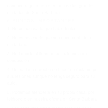
justicia le otorgue la compensación que merece.
CHOCAR ES NORMAL
Es triste pero cierto, si usted conduce un
automóvil en nuestras calles y carreteras, tarde
o temprano va a tener un accidente. No importa
qué tan cuidadoso sea, cuando usted conduce,
siempre habrá alguien que no está prestando
atención y puede causar un terrible accidente
automovilístico. Esto es muy factible si usted
conduce regularmente en una de las grandes
ciudades de Santa Barbara.
6 PUNTOS IMPORTANTES
1. No es necesario que hable Ingles
2. No es necesario que sea documentado o
ciudadano