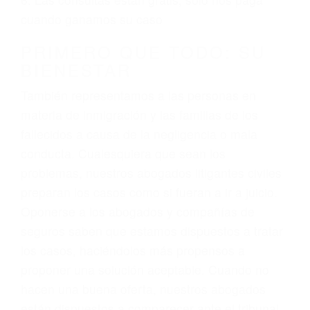
3. No importa si tiene un pase/licencia de
conducción
4. Usted tiene derecho de hacer un reclamo por
sus lesiones aunque no tenga seguro para su
auto.
5. Podemos atenderte en su propio casa, por
teléfono o en nuestra oficina en Santa Barbara
6. Las consultas están gratis; solo nos paga
cuando ganamos su caso
PRIMERO QUE TODO: SU
BIENESTAR
También representamos a las personas en
materia de inmigración y las familias de los