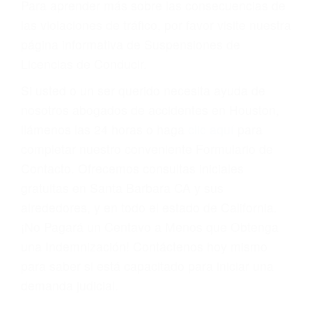
Cada condena por una violación de tránsito
suma un punto en su licencia de conducir. Su
compañía de seguros incluso podría cancelar su
póliza, o incrementarla sustancialmente. No
corra el riesgo. Contacte a nuestro abogado en
violaciones de tránsito hoy mismo y obtenga un
servicio personalizado y una representación
legal de la más alta calidad.
Para aprender más sobre las consecuencias de
las violaciones de tráfico, por favor visite nuestra
página informativa de Suspensiones de
Licencias de Conducir.
Si usted o un ser querido necesita ayuda de
nosotros abogados de accidentes en Houston,
llámenos las 24 horas o haga
clic aquí
para