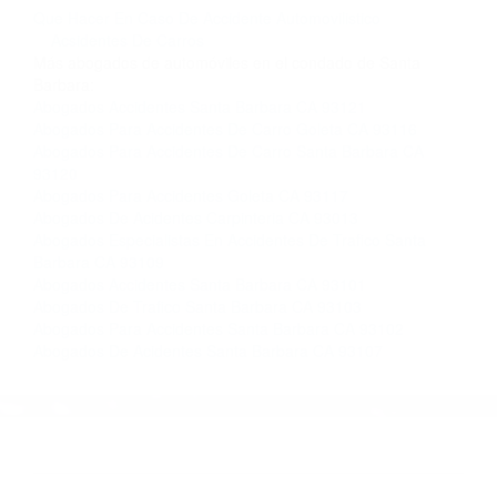
completar nuestro conveniente Formulario de
Contacto. Ofrecemos consultas iniciales
gratuitas en Santa Barbara CA y sus
alrededores, y en todo el estado de California.
¡No Pagará un Centavo a Menos que Obtenga
una Indemnización! Contáctenos hoy mismo
para saber si está capacitado para iniciar una
demanda judicial.
Que Hacer En Caso De Accidente Automovilistico
Acsidentes De Carros
Más abogados de automóviles en el condado de Santa
Barbara:
Abogados Accidentes Santa Barbara CA 93121
Abogados Para Accidentes De Carro Goleta CA 93116
Abogados Para Accidentes De Carro Santa Barbara CA
93120
Abogados Para Accidentes Goleta CA 93117