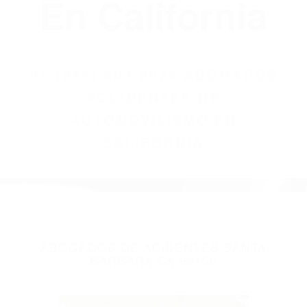
(855) 403-8675
Abogados
Accidentes De
Automovilismo
En California
BY
(855) 403-8675 ABOGADOS
ACCIDENTES DE
AUTOMOVILISMO EN