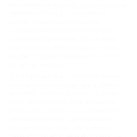
y DWI)
Accidentes peatonales, de motos y bicicletas
Accidentes de autobuses y trene
Accidentes de carretera
OBTENGA LA
INDEMNIZACIÓN QUE
MERECE POR SU
ACCIDENTE
Sin importar el tipo de accidente que haya
sufrido, usted encontrará en nuestro Bufete de
Abogados Accidentes en Alpaugh, una agresiva
representación legal y una comprensiva
atención personalizada. Lucharemos
incansablemente para que usted reciba la
indemnización que merece por sus lesiones,
gastos médicos futuros, pérdida de ingresos
actuales y/o a futuro y para resarcir su dolor y