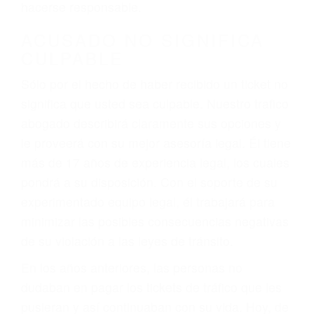
defectuosas a la lista de posibilidades ¡y podrá
darse cuenta de que tan peligrosas pueden ser
nuestras carreteras! Cualquiera que sea la
causa del accidente, ¡nosotros podemos ayudar!
Cuando una persona se sienta detrás del
volante, nos debe a cada uno de nosotros la
obligación de manejar responsablemente. Si
otro conductor causa un accidente y le causa
daños a usted o a su propiedad, tiene que
hacerse responsable.
ACUSADO NO SIGNIFICA
CULPABLE
Sólo por el hecho de haber recibido un ticket no
significa que usted sea culpable. Nuestro trafico
abogado describirá claramente sus opciones y