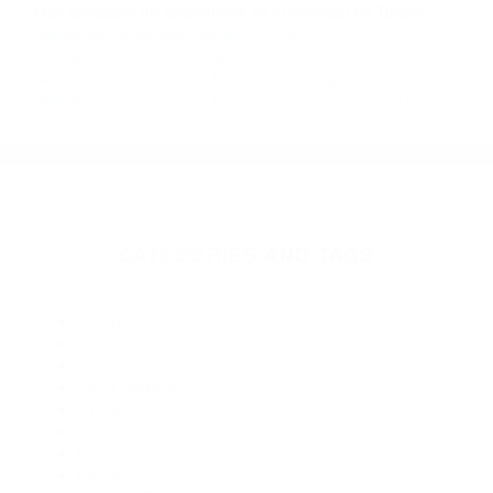
Contacto. Ofrecemos consultas iniciales
gratuitas en Alpaugh CA y sus alrededores, y en
todo el estado de California. ¡No Pagará un
Centavo a Menos que Obtenga una
Indemnización! Contáctenos hoy mismo para
saber si está capacitado para iniciar una
demanda judicial.
Axidentes De Motos
Accidentesdemotos
Más abogados de automóviles en el condado de Tulare:
Abogados Accidentes Alpaugh CA 93201
Abogados De Acidentes Alpaugh CA 93201
Abogados De Accidentes De Trafico Alpaugh CA 93201
Abogados De Accidentes De Carro Alpaugh CA 93201