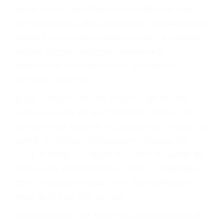
le proveerá con su mejor asesoría legal. Él tiene
más de 17 años de experiencia legal, los cuales
pondrá a su disposición. Con el soporte de su
experimentado equipo legal, él trabajará para
minimizar las posibles consecuencias negativas
de su violación a las leyes de tránsito.
En los años anteriores, las personas no
dudaban en pagar los tickets de tráfico que les
pusieran y así continuaban con su vida. Hoy, de
todos modos, los tickets de tránsito son más
que una ofensa. Aún un ticket por alta velocidad
puede tener serias consecuencias, incluyendo
multas, cargos, recargos, así como la
suspensión o revocación del privilegio de
conducir o licencia.