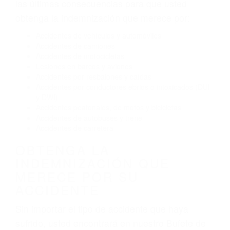
Conducir de manera imprudente
Conducir bajo los efectos del alcohol
Reventón de llanta o neumático
OBTENGA AYUDA LEGAL
DE ABOGADOS
ACCIDENTES EN ALPAUGH
CA
Nuestros reconocidos y expertos abogados de
lesiones personales en Alpaugh lucharán hasta
las últimas consecuencias para que usted
obtenga la indemnización que merece por:
Accidentes de vehículos y automóviles
Accidentes de camiones
Accidentes de motocicletas
Lesiones en barcos y aviones
Accidentes por resbalones y caídas
Accidentes por conductores ebrios o intoxicados (DUI