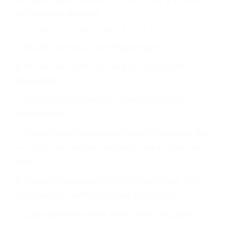
CHOCAR ES NORMAL
Es triste pero cierto, si usted conduce un
automóvil en nuestras calles y carreteras, tarde
o temprano va a tener un accidente. No importa
qué tan cuidadoso sea, cuando usted conduce,
siempre habrá alguien que no está prestando
atención y puede causar un terrible accidente
automovilístico. Esto es muy factible si usted
conduce regularmente en una de las grandes
ciudades de Alpaugh.
6 PUNTOS IMPORTANTES
1. No es necesario que hable Ingles
2. No es necesario que sea documentado o
ciudadano