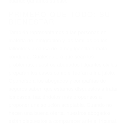
3. No importa si tiene un pase/licencia de
conducción
4. Usted tiene derecho de hacer un reclamo por
sus lesiones aunque no tenga seguro para su
auto.
5. Podemos atenderte en su propio casa, por
teléfono o en nuestra oficina en Alpaugh
6. Las consultas están gratis; solo nos paga
cuando ganamos su caso
PRIMERO QUE TODO: SU
BIENESTAR
También representamos a las personas en
materia de inmigración y las familias de los
fallecidos a causa de la negligencia o mala