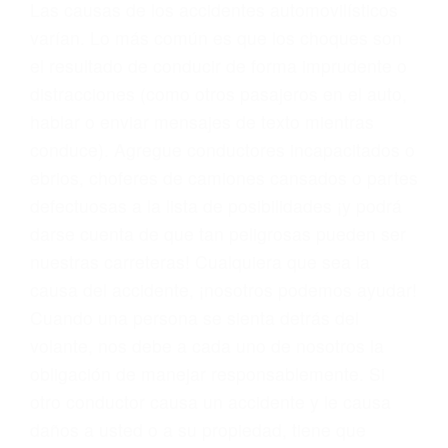
conducta. Cualesquiera que sean los
problemas, nuestros abogados litigantes civiles
preparan los casos como si fueran a ir a juicio.
Oponerse a los abogados y compañías de
seguros saben que estamos dispuestos a tratar
los casos, haciéndolos más propensos a
proponer una solución aceptable. Cuando no
hacen una buena oferta, nuestros abogados
están dispuestos a comparecer ante el tribunal.
Las causas de los accidentes automovilísticos
varían. Lo más común es que los choques son
el resultado de conducir de forma imprudente o
distracciones (como otros pasajeros en el auto,
hablar o enviar mensajes de texto mientras
conduce). Agregue conductores incapacitados o
ebrios, choferes de camiones cansados o partes