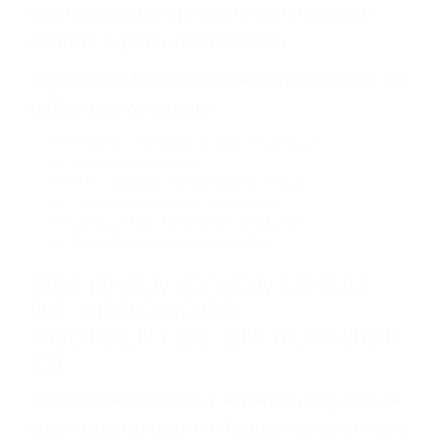
por fallas en el diseño de seguridad de la
carretera, divisor, el hombro, la señalización de
barandas o pobres o la iluminación.
La causa exacta de un accidente de auto no
siempre es evidente. Si su lesión es el resultado
de un accidente de coche, accidente de camión,
accidente de autobús, accidente de motocicleta
o accidente SUV nuestra los abogados de
accidentes de auto encontrará las respuestas
que necesita para proteger sus derechos y
alcanzar la plena indemnización.
Algunas de las causas de los accidentes de
tráfico son evidentes:
Envío de mensajes de texto al conducir
Exceso de velocidad
El no obedecer las señales de tráfico