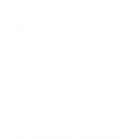
sufrimiento emocional.
El factor principal que un abogado de lesiones
personales debe determinar, es si el conductor
del vehículo estaba en falta y en qué medida al
momento del accidente. Otros factores que
pueden contribuir a provocar un accidente son
señales de tránsito con visibilidad obstruida,
faltas de atención, fatiga o distracciones del
conductor como el uso del teléfono celular o el
GPS, mal estado de la carretera o condiciones
climáticas desfavorables. Nuestros expertos
abogados de accidentes en Alpaugh, revisarán
exhaustivamente todos los factores que están
involucrados en su caso para que la justicia le
otorgue la compensación que merece.