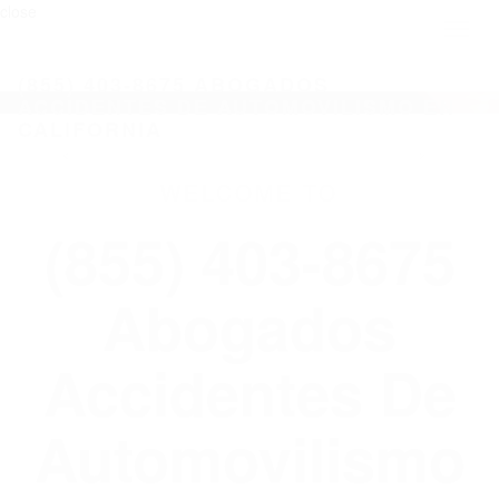
close
Toggl
naviga
(855) 403-8675 ABOGADOS
ACCIDENTES DE AUTOMOVILISMO EN
CALIFORNIA
WELCOME TO