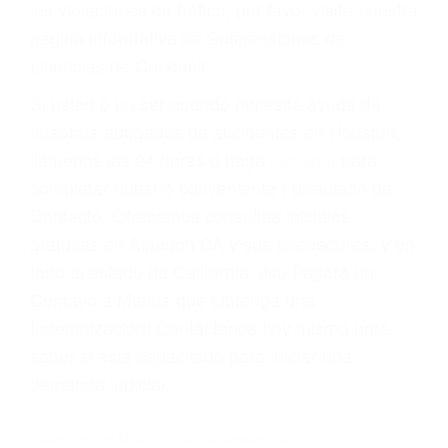
Cada condena por una violación de tránsito
suma un punto en su licencia de conducir. Su
compañía de seguros incluso podría cancelar su
póliza, o incrementarla sustancialmente. No
corra el riesgo. Contacte a nuestro abogado en
violaciones de tránsito hoy mismo y obtenga un
servicio personalizado y una representación
legal de la más alta calidad.
Para aprender más sobre las consecuencias de
las violaciones de tráfico, por favor visite nuestra
página informativa de Suspensiones de
Licencias de Conducir.
Si usted o un ser querido necesita ayuda de
nosotros abogados de accidentes en Houston,
llámenos las 24 horas o haga
clic aquí
para
completar nuestro conveniente Formulario de