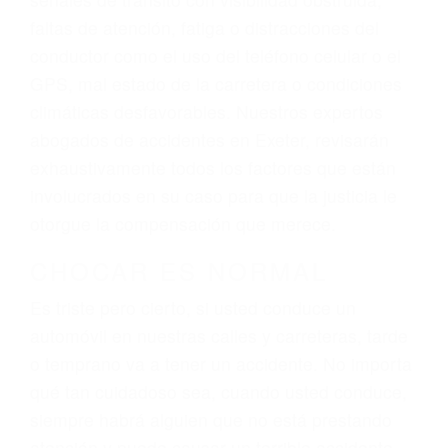
lesiones, gastos médicos futuros, pérdida de
ingresos actuales y/o a futuro y para resarcir su
dolor y sufrimiento emocional.
El factor principal que un abogado de lesiones
personales debe determinar, es si el conductor
del vehículo estaba en falta y en qué medida al
momento del accidente. Otros factores que
pueden contribuir a provocar un accidente son
señales de tránsito con visibilidad obstruida,
faltas de atención, fatiga o distracciones del
conductor como el uso del teléfono celular o el
GPS, mal estado de la carretera o condiciones
climáticas desfavorables. Nuestros expertos
abogados de accidentes en Exeter, revisarán
exhaustivamente todos los factores que están