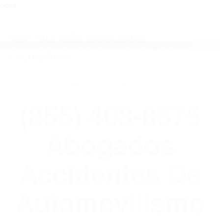
close
Toggl
naviga
(855) 403-8675 ABOGADOS
ACCIDENTES DE AUTOMOVILISMO EN
CALIFORNIA
WELCOME TO