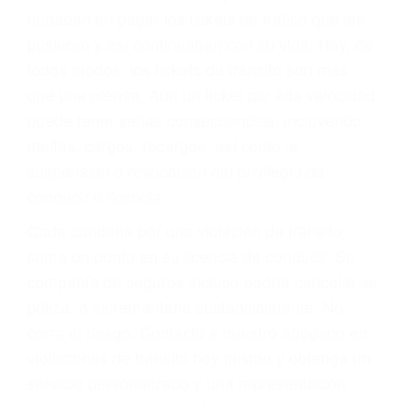
significa que usted sea culpable. Nuestro trafico
abogado describirá claramente sus opciones y
le proveerá con su mejor asesoría legal. Él tiene
más de 17 años de experiencia legal, los cuales
pondrá a su disposición. Con el soporte de su
experimentado equipo legal, él trabajará para
minimizar las posibles consecuencias negativas
de su violación a las leyes de tránsito.
En los años anteriores, las personas no
dudaban en pagar los tickets de tráfico que les
pusieran y así continuaban con su vida. Hoy, de
todos modos, los tickets de tránsito son más
que una ofensa. Aún un ticket por alta velocidad
puede tener serias consecuencias, incluyendo
multas, cargos, recargos, así como la
suspensión o revocación del privilegio de