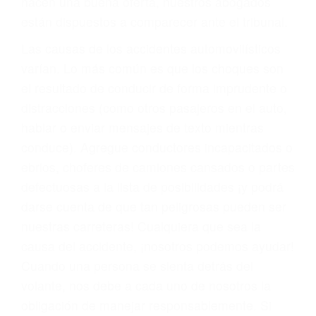
materia de inmigración y las familias de los
fallecidos a causa de la negligencia o mala
conducta. Cualesquiera que sean los
problemas, nuestros abogados litigantes civiles
preparan los casos como si fueran a ir a juicio.
Oponerse a los abogados y compañías de
seguros saben que estamos dispuestos a tratar
los casos, haciéndolos más propensos a
proponer una solución aceptable. Cuando no
hacen una buena oferta, nuestros abogados
están dispuestos a comparecer ante el tribunal.
Las causas de los accidentes automovilísticos
varían. Lo más común es que los choques son
el resultado de conducir de forma imprudente o
distracciones (como otros pasajeros en el auto,
hablar o enviar mensajes de texto mientras