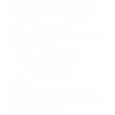
defecto parte tal como un neumático
defectuoso. A veces el accidente es causado
por fallas en el diseño de seguridad de la
carretera, divisor, el hombro, la señalización de
barandas o pobres o la iluminación.
La causa exacta de un accidente de auto no
siempre es evidente. Si su lesión es el resultado
de un accidente de coche, accidente de camión,
accidente de autobús, accidente de motocicleta
o accidente SUV nuestra los abogados de
accidentes de auto encontrará las respuestas
que necesita para proteger sus derechos y
alcanzar la plena indemnización.
Algunas de las causas de los accidentes de
tráfico son evidentes: