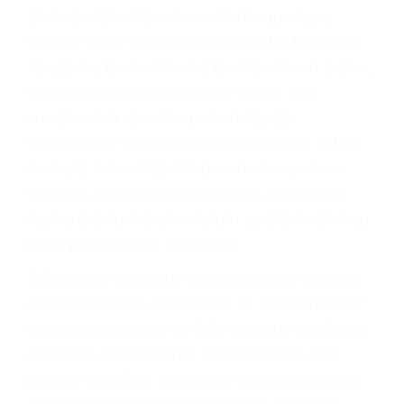
Accidentes por resbalones y caídas
Accidentes por conductores ebrios o intoxicados (DUI
y DWI)
Accidentes peatonales, de motos y bicicletas
Accidentes de autobuses y trene
Accidentes de carretera
OBTENGA LA
INDEMNIZACIÓN QUE
MERECE POR SU
ACCIDENTE
Sin importar el tipo de accidente que haya
sufrido, usted encontrará en nuestro Bufete de
Abogados De Accidentes De Transito en Exeter,
una agresiva representación legal y una
comprensiva atención personalizada.
Lucharemos incansablemente para que usted
reciba la indemnización que merece por sus