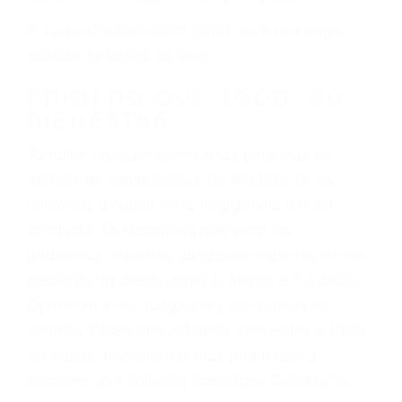
ciudadano
3. No importa si tiene un pase/licencia de
conducción
4. Usted tiene derecho de hacer un reclamo por
sus lesiones aunque no tenga seguro para su
auto.
5. Podemos atenderte en su propio casa, por
teléfono o en nuestra oficina en Exeter
6. Las consultas están gratis; solo nos paga
cuando ganamos su caso
PRIMERO QUE TODO: SU
BIENESTAR
También representamos a las personas en