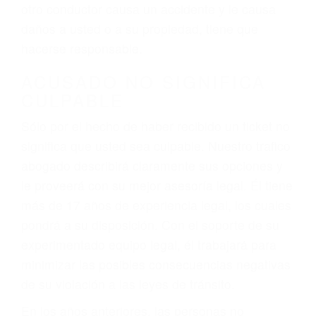
conduce). Agregue conductores incapacitados o
ebrios, choferes de camiones cansados o partes
defectuosas a la lista de posibilidades ¡y podrá
darse cuenta de que tan peligrosas pueden ser
nuestras carreteras! Cualquiera que sea la
causa del accidente, ¡nosotros podemos ayudar!
Cuando una persona se sienta detrás del
volante, nos debe a cada uno de nosotros la
obligación de manejar responsablemente. Si
otro conductor causa un accidente y le causa
daños a usted o a su propiedad, tiene que
hacerse responsable.
ACUSADO NO SIGNIFICA
CULPABLE
Sólo por el hecho de haber recibido un ticket no