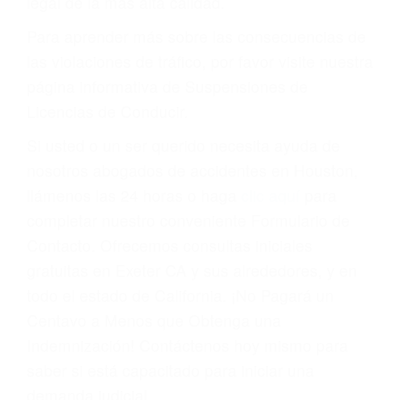
conducir o licencia.
Cada condena por una violación de tránsito
suma un punto en su licencia de conducir. Su
compañía de seguros incluso podría cancelar su
póliza, o incrementarla sustancialmente. No
corra el riesgo. Contacte a nuestro abogado en
violaciones de tránsito hoy mismo y obtenga un
servicio personalizado y una representación
legal de la más alta calidad.
Para aprender más sobre las consecuencias de
las violaciones de tráfico, por favor visite nuestra
página informativa de Suspensiones de
Licencias de Conducir.
Si usted o un ser querido necesita ayuda de