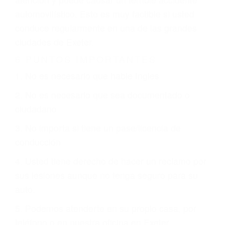
involucrados en su caso para que la justicia le
otorgue la compensación que merece.
CHOCAR ES NORMAL
Es triste pero cierto, si usted conduce un
automóvil en nuestras calles y carreteras, tarde
o temprano va a tener un accidente. No importa
qué tan cuidadoso sea, cuando usted conduce,
siempre habrá alguien que no está prestando
atención y puede causar un terrible accidente
automovilístico. Esto es muy factible si usted
conduce regularmente en una de las grandes
ciudades de Exeter.
6 PUNTOS IMPORTANTES
1. No es necesario que hable Ingles
2. No es necesario que sea documentado o