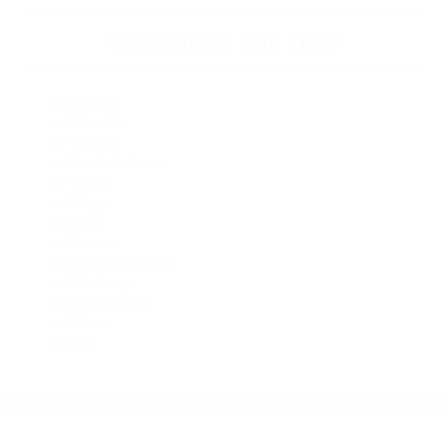
Abogados De Accidentes De Transito Camp Nelson CA
93208
Abogados Para Accidentes Alpaugh CA 93201
Abogados De Accidentes De Transito California Hot Springs
CA 93207
Abogados Para Accidentes California Hot Springs CA 93207
Abogados Para Accidentes De Carro Camp Nelson CA
93208
CATEGORIES
AND TAGS
Orange
Riverside
Ventura
Santa Barbara
Tulare