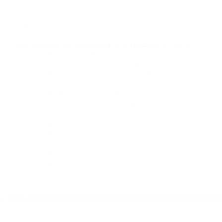
nosotros abogados de accidentes en Houston,
llámenos las 24 horas o haga
clic aquí
para
completar nuestro conveniente Formulario de
Contacto. Ofrecemos consultas iniciales
gratuitas en Exeter CA y sus alrededores, y en
todo el estado de California. ¡No Pagará un
Centavo a Menos que Obtenga una
Indemnización! Contáctenos hoy mismo para
saber si está capacitado para iniciar una
demanda judicial.
So�ar Con Atropello California
Lesiones Por Accidentes
Automovilisticos California
Más abogados de automóviles en el condado de Tulare:
Abogados De Acidentes Exeter CA 93221
Abogados De Acidentes Ducor CA 93218
Abogados De Accidentes De Carro Camp Nelson CA 93208
Abogados Accidentes Exeter CA 93221
Abogados De Trafico California Hot Springs CA 93207