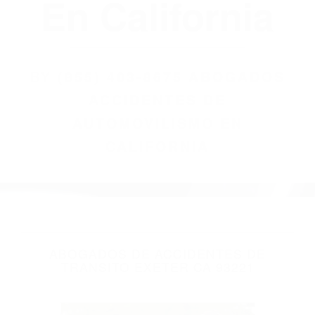
(855) 403-8675
Abogados
Accidentes De
Automovilismo
En California
BY
(855) 403-8675 ABOGADOS
ACCIDENTES DE
AUTOMOVILISMO EN