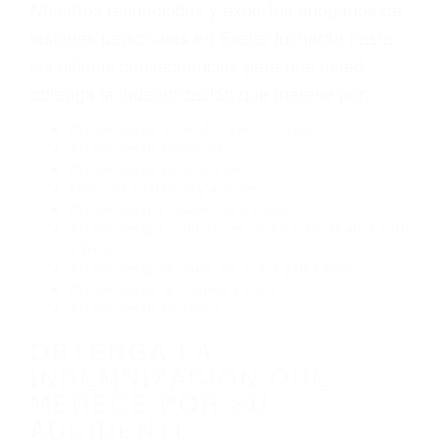
Envío de mensajes de texto al conducir
Exceso de velocidad
El no obedecer las señales de tráfico
Conducir de manera imprudente
Conducir bajo los efectos del alcohol
Reventón de llanta o neumático
OBTENGA AYUDA LEGAL
DE ABOGADOS DE
ACCIDENTES DE TRANSITO
EN EXETER CA
Nuestros reconocidos y expertos abogados de
lesiones personales en Exeter lucharán hasta
las últimas consecuencias para que usted
obtenga la indemnización que merece por:
Accidentes de vehículos y automóviles
Accidentes de camiones
Accidentes de motocicletas
Lesiones en barcos y aviones