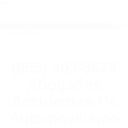
close
Toggl
naviga
(855) 403-8675 ABOGADOS
ACCIDENTES DE AUTOMOVILISMO EN
CALIFORNIA
WELCOME TO