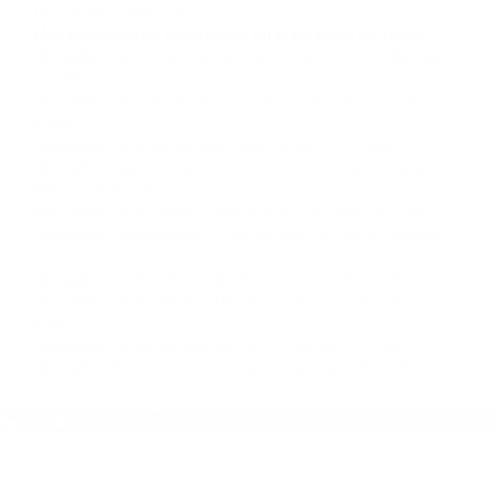
Contacto. Ofrecemos consultas iniciales
gratuitas en Ducor CA y sus alrededores, y en
todo el estado de California. ¡No Pagará un
Centavo a Menos que Obtenga una
Indemnización! Contáctenos hoy mismo para
saber si está capacitado para iniciar una
demanda judicial.
Abogados De Carros California
Abogados De Accidentes
De Transito California
Más abogados de automóviles en el condado de Tulare:
Abogados De Accidentes De Trafico California Hot Springs
CA 93207
Abogados Para Accidentes De Carro Camp Nelson CA
93208
Abogados Para Accidentes Camp Nelson CA 93208
Abogados Especialistas En Accidentes De Trafico Camp
Nelson CA 93208