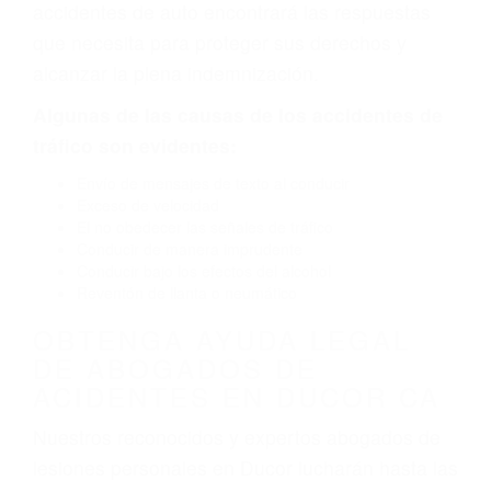
defectuoso. A veces el accidente es causado
por fallas en el diseño de seguridad de la
carretera, divisor, el hombro, la señalización de
barandas o pobres o la iluminación.
La causa exacta de un accidente de auto no
siempre es evidente. Si su lesión es el resultado
de un accidente de coche, accidente de camión,
accidente de autobús, accidente de motocicleta
o accidente SUV nuestra los abogados de
accidentes de auto encontrará las respuestas
que necesita para proteger sus derechos y
alcanzar la plena indemnización.
Algunas de las causas de los accidentes de
tráfico son evidentes:
Envío de mensajes de texto al conducir
Exceso de velocidad