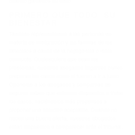
3. No importa si tiene un pase/licencia de
conducción
4. Usted tiene derecho de hacer un reclamo por
sus lesiones aunque no tenga seguro para su
auto.
5. Podemos atenderte en su propio casa, por
teléfono o en nuestra oficina en Ducor
6. Las consultas están gratis; solo nos paga
cuando ganamos su caso
PRIMERO QUE TODO: SU
BIENESTAR
También representamos a las personas en
materia de inmigración y las familias de los
fallecidos a causa de la negligencia o mala