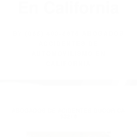
(855) 403-8675
Abogados
Accidentes De
Automovilismo
En California
BY
(855) 403-8675 ABOGADOS
ACCIDENTES DE
AUTOMOVILISMO EN