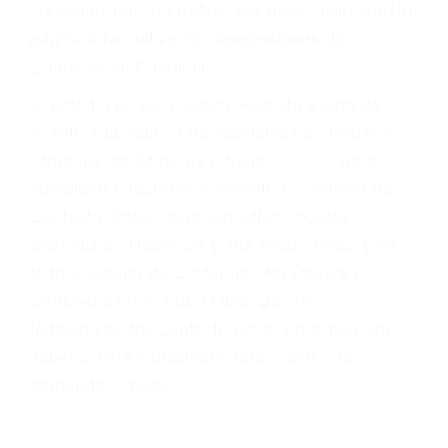
Cada condena por una violación de tránsito
suma un punto en su licencia de conducir. Su
compañía de seguros incluso podría cancelar su
póliza, o incrementarla sustancialmente. No
corra el riesgo. Contacte a nuestro abogado en
violaciones de tránsito hoy mismo y obtenga un
servicio personalizado y una representación
legal de la más alta calidad.
Para aprender más sobre las consecuencias de
las violaciones de tráfico, por favor visite nuestra
página informativa de Suspensiones de
Licencias de Conducir.
Si usted o un ser querido necesita ayuda de
nosotros abogados de accidentes en Houston,
llámenos las 24 horas o haga
clic aquí
para
completar nuestro conveniente Formulario de