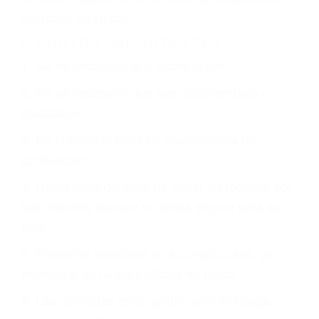
CHOCAR ES NORMAL
Es triste pero cierto, si usted conduce un
automóvil en nuestras calles y carreteras, tarde
o temprano va a tener un accidente. No importa
qué tan cuidadoso sea, cuando usted conduce,
siempre habrá alguien que no está prestando
atención y puede causar un terrible accidente
automovilístico. Esto es muy factible si usted
conduce regularmente en una de las grandes
ciudades de Ducor.
6 PUNTOS IMPORTANTES
1. No es necesario que hable Ingles
2. No es necesario que sea documentado o
ciudadano