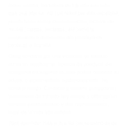
le proveerá con su mejor asesoría legal. Él tiene
más de 17 años de experiencia legal, los cuales
pondrá a su disposición. Con el soporte de su
experimentado equipo legal, él trabajará para
minimizar las posibles consecuencias negativas
de su violación a las leyes de tránsito.
En los años anteriores, las personas no
dudaban en pagar los tickets de tráfico que les
pusieran y así continuaban con su vida. Hoy, de
todos modos, los tickets de tránsito son más
que una ofensa. Aún un ticket por alta velocidad
puede tener serias consecuencias, incluyendo
multas, cargos, recargos, así como la
suspensión o revocación del privilegio de
conducir o licencia.