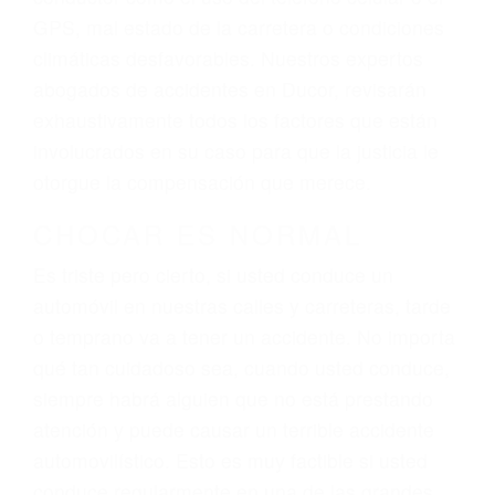
sufrimiento emocional.
El factor principal que un abogado de lesiones
personales debe determinar, es si el conductor
del vehículo estaba en falta y en qué medida al
momento del accidente. Otros factores que
pueden contribuir a provocar un accidente son
señales de tránsito con visibilidad obstruida,
faltas de atención, fatiga o distracciones del
conductor como el uso del teléfono celular o el
GPS, mal estado de la carretera o condiciones
climáticas desfavorables. Nuestros expertos
abogados de accidentes en Ducor, revisarán
exhaustivamente todos los factores que están
involucrados en su caso para que la justicia le
otorgue la compensación que merece.