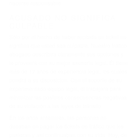
defectuosas a la lista de posibilidades ¡y podrá
darse cuenta de que tan peligrosas pueden ser
nuestras carreteras! Cualquiera que sea la
causa del accidente, ¡nosotros podemos ayudar!
Cuando una persona se sienta detrás del
volante, nos debe a cada uno de nosotros la
obligación de manejar responsablemente. Si
otro conductor causa un accidente y le causa
daños a usted o a su propiedad, tiene que
hacerse responsable.
ACUSADO NO SIGNIFICA
CULPABLE
Sólo por el hecho de haber recibido un ticket no
significa que usted sea culpable. Nuestro trafico
abogado describirá claramente sus opciones y