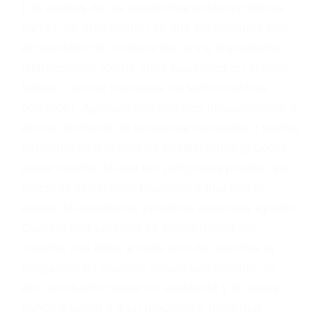
conducta. Cualesquiera que sean los
problemas, nuestros abogados litigantes civiles
preparan los casos como si fueran a ir a juicio.
Oponerse a los abogados y compañías de
seguros saben que estamos dispuestos a tratar
los casos, haciéndolos más propensos a
proponer una solución aceptable. Cuando no
hacen una buena oferta, nuestros abogados
están dispuestos a comparecer ante el tribunal.
Las causas de los accidentes automovilísticos
varían. Lo más común es que los choques son
el resultado de conducir de forma imprudente o
distracciones (como otros pasajeros en el auto,
hablar o enviar mensajes de texto mientras
conduce). Agregue conductores incapacitados o
ebrios, choferes de camiones cansados o partes