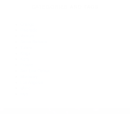
Abogados De Acidentes California Hot Springs CA 93207
Abogados Especialistas En Accidentes De Trafico Alpaugh
CA 93201
Abogados De Accidentes De Carro Ducor CA 93218
Abogados De Accidentes De Carro California Hot Springs CA
93207
Abogados De Accidentes De Carro Alpaugh CA 93201
Abogados Accidentes California Hot Springs CA 93207
CATEGORIES
AND TAGS
Orange
Riverside
Ventura
Santa Barbara
Tulare
Kings