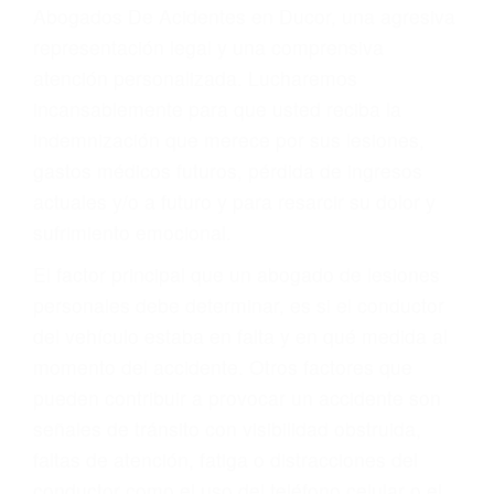
Accidentes peatonales, de motos y bicicletas
Accidentes de autobuses y trene
Accidentes de carretera
OBTENGA LA
INDEMNIZACIÓN QUE
MERECE POR SU
ACCIDENTE
Sin importar el tipo de accidente que haya
sufrido, usted encontrará en nuestro Bufete de
Abogados De Acidentes en Ducor, una agresiva
representación legal y una comprensiva
atención personalizada. Lucharemos
incansablemente para que usted reciba la
indemnización que merece por sus lesiones,
gastos médicos futuros, pérdida de ingresos
actuales y/o a futuro y para resarcir su dolor y