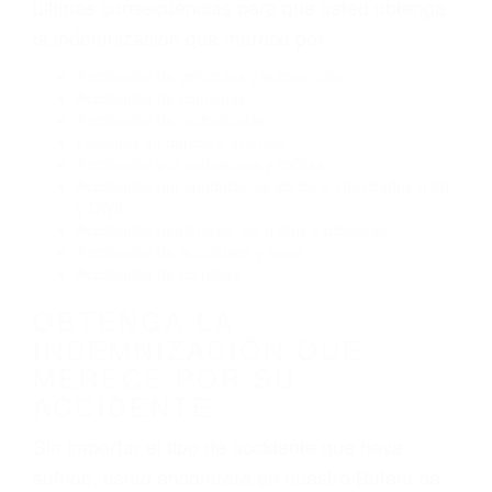
El no obedecer las señales de tráfico
Conducir de manera imprudente
Conducir bajo los efectos del alcohol
Reventón de llanta o neumático
OBTENGA AYUDA LEGAL
DE ABOGADOS DE
ACIDENTES EN DUCOR CA
Nuestros reconocidos y expertos abogados de
lesiones personales en Ducor lucharán hasta las
últimas consecuencias para que usted obtenga
la indemnización que merece por:
Accidentes de vehículos y automóviles
Accidentes de camiones
Accidentes de motocicletas
Lesiones en barcos y aviones
Accidentes por resbalones y caídas
Accidentes por conductores ebrios o intoxicados (DUI
y DWI)