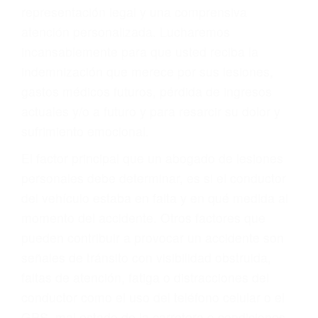
Accidentes de autobuses y trene
Accidentes de carretera
OBTENGA LA
INDEMNIZACIÓN QUE
MERECE POR SU
ACCIDENTE
Sin importar el tipo de accidente que haya
sufrido, usted encontrará en nuestro Bufete de
Abogados De Acidentes en Posey, una agresiva
representación legal y una comprensiva
atención personalizada. Lucharemos
incansablemente para que usted reciba la
indemnización que merece por sus lesiones,
gastos médicos futuros, pérdida de ingresos
actuales y/o a futuro y para resarcir su dolor y
sufrimiento emocional.