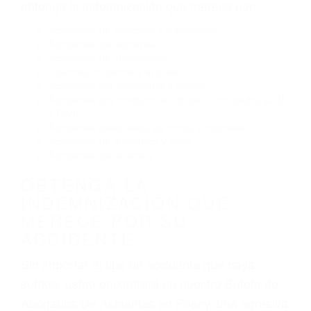
Conducir de manera imprudente
Conducir bajo los efectos del alcohol
Reventón de llanta o neumático
OBTENGA AYUDA LEGAL
DE ABOGADOS DE
ACIDENTES EN POSEY CA
Nuestros reconocidos y expertos abogados de
lesiones personales en Posey lucharán hasta
las últimas consecuencias para que usted
obtenga la indemnización que merece por:
Accidentes de vehículos y automóviles
Accidentes de camiones
Accidentes de motocicletas
Lesiones en barcos y aviones
Accidentes por resbalones y caídas
Accidentes por conductores ebrios o intoxicados (DUI
y DWI)
Accidentes peatonales, de motos y bicicletas