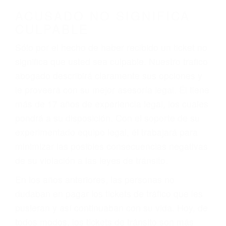
darse cuenta de que tan peligrosas pueden ser
nuestras carreteras! Cualquiera que sea la
causa del accidente, ¡nosotros podemos ayudar!
Cuando una persona se sienta detrás del
volante, nos debe a cada uno de nosotros la
obligación de manejar responsablemente. Si
otro conductor causa un accidente y le causa
daños a usted o a su propiedad, tiene que
hacerse responsable.
ACUSADO NO SIGNIFICA
CULPABLE
Sólo por el hecho de haber recibido un ticket no
significa que usted sea culpable. Nuestro trafico
abogado describirá claramente sus opciones y
le proveerá con su mejor asesoría legal. Él tiene