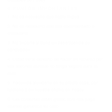
Es triste pero cierto, si usted conduce un
automóvil en nuestras calles y carreteras, tarde
o temprano va a tener un accidente. No importa
qué tan cuidadoso sea, cuando usted conduce,
siempre habrá alguien que no está prestando
atención y puede causar un terrible accidente
automovilístico. Esto es muy factible si usted
conduce regularmente en una de las grandes
ciudades de Posey.
6 PUNTOS IMPORTANTES
1. No es necesario que hable Ingles
2. No es necesario que sea documentado o
ciudadano
3. No importa si tiene un pase/licencia de