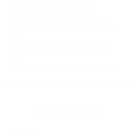
Contacto. Ofrecemos consultas iniciales
gratuitas en Posey CA y sus alrededores, y en
todo el estado de California. ¡No Pagará un
Centavo a Menos que Obtenga una
Indemnización! Contáctenos hoy mismo para
saber si está capacitado para iniciar una
demanda judicial.
Tragicos Accidentes Automovilisticos
Acidente De Auto
Más abogados de automóviles en el condado de Tulare:
Abogados Accidentes Porterville CA 93257
Abogados Accidentes Camp Nelson CA 93208
Abogado Accidente De Auto Goshen CA 93227
Abogados De Acidentes Farmersville CA 93223
Abogados De Accidentes De Trafico Ivanhoe CA 93235
Abogados Especialistas En Accidentes De Trafico Ducor CA
93218
Abogados De Acidentes Pixley CA 93256
Abogados De Accidentes De Trafico Porterville CA 93257
Abogados Para Accidentes De Carro Camp Nelson CA