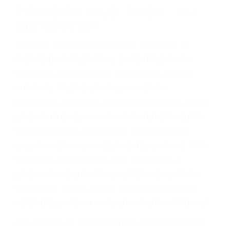
conducción
4. Usted tiene derecho de hacer un reclamo por
sus lesiones aunque no tenga seguro para su
auto.
5. Podemos atenderte en su propio casa, por
teléfono o en nuestra oficina en Posey
6. Las consultas están gratis; solo nos paga
cuando ganamos su caso
PRIMERO QUE TODO: SU
BIENESTAR
También representamos a las personas en
materia de inmigración y las familias de los
fallecidos a causa de la negligencia o mala
conducta. Cualesquiera que sean los