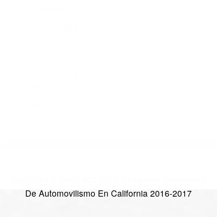
93208
Abogados Especialistas En Accidentes De Trafico Exeter CA
93221
CATEGORIES
AND TAGS
Orange
Riverside
Ventura
Santa Barbara
Tulare
Kings
Kern
Fresno
San Luis Obispo
Monterey