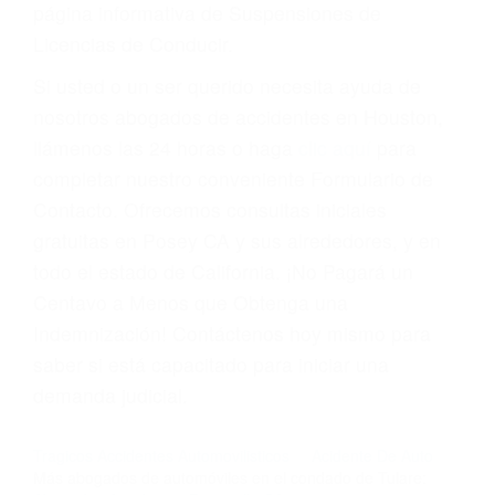
suma un punto en su licencia de conducir. Su
compañía de seguros incluso podría cancelar su
póliza, o incrementarla sustancialmente. No
corra el riesgo. Contacte a nuestro abogado en
violaciones de tránsito hoy mismo y obtenga un
servicio personalizado y una representación
legal de la más alta calidad.
Para aprender más sobre las consecuencias de
las violaciones de tráfico, por favor visite nuestra
página informativa de Suspensiones de
Licencias de Conducir.
Si usted o un ser querido necesita ayuda de
nosotros abogados de accidentes en Houston,
llámenos las 24 horas o haga
clic aquí
para
completar nuestro conveniente Formulario de