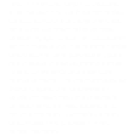
problemas, nuestros abogados litigantes civiles
preparan los casos como si fueran a ir a juicio.
Oponerse a los abogados y compañías de
seguros saben que estamos dispuestos a tratar
los casos, haciéndolos más propensos a
proponer una solución aceptable. Cuando no
hacen una buena oferta, nuestros abogados
están dispuestos a comparecer ante el tribunal.
Las causas de los accidentes automovilísticos
varían. Lo más común es que los choques son
el resultado de conducir de forma imprudente o
distracciones (como otros pasajeros en el auto,
hablar o enviar mensajes de texto mientras
conduce). Agregue conductores incapacitados o
ebrios, choferes de camiones cansados o partes
defectuosas a la lista de posibilidades ¡y podrá