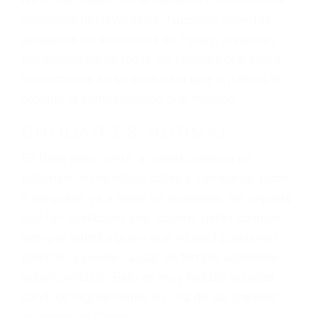
El factor principal que un abogado de lesiones
personales debe determinar, es si el conductor
del vehículo estaba en falta y en qué medida al
momento del accidente. Otros factores que
pueden contribuir a provocar un accidente son
señales de tránsito con visibilidad obstruida,
faltas de atención, fatiga o distracciones del
conductor como el uso del teléfono celular o el
GPS, mal estado de la carretera o condiciones
climáticas desfavorables. Nuestros expertos
abogados de accidentes en Posey, revisarán
exhaustivamente todos los factores que están
involucrados en su caso para que la justicia le
otorgue la compensación que merece.
CHOCAR ES NORMAL