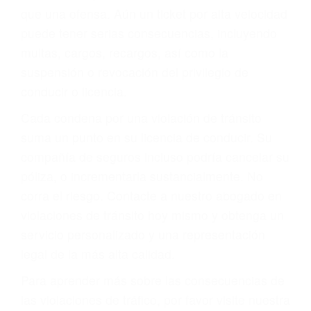
más de 17 años de experiencia legal, los cuales
pondrá a su disposición. Con el soporte de su
experimentado equipo legal, él trabajará para
minimizar las posibles consecuencias negativas
de su violación a las leyes de tránsito.
En los años anteriores, las personas no
dudaban en pagar los tickets de tráfico que les
pusieran y así continuaban con su vida. Hoy, de
todos modos, los tickets de tránsito son más
que una ofensa. Aún un ticket por alta velocidad
puede tener serias consecuencias, incluyendo
multas, cargos, recargos, así como la
suspensión o revocación del privilegio de
conducir o licencia.
Cada condena por una violación de tránsito