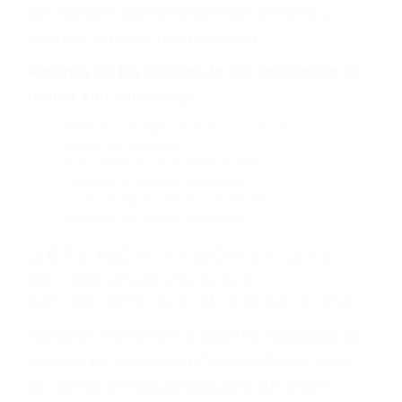
por fallas en el diseño de seguridad de la
carretera, divisor, el hombro, la señalización de
barandas o pobres o la iluminación.
La causa exacta de un accidente de auto no
siempre es evidente. Si su lesión es el resultado
de un accidente de coche, accidente de camión,
accidente de autobús, accidente de motocicleta
o accidente SUV nuestra los abogados de
accidentes de auto encontrará las respuestas
que necesita para proteger sus derechos y
alcanzar la plena indemnización.
Algunas de las causas de los accidentes de
tráfico son evidentes:
Envío de mensajes de texto al conducir
Exceso de velocidad
El no obedecer las señales de tráfico