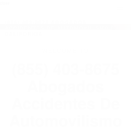
close
Toggl
naviga
(855) 403-8675 ABOGADOS
ACCIDENTES DE AUTOMOVILISMO EN
CALIFORNIA
WELCOME TO