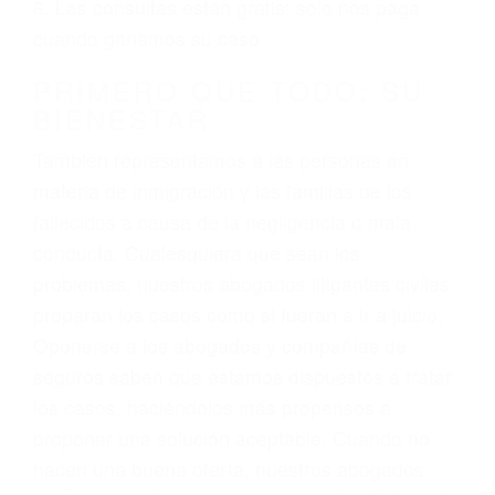
ciudadano
3. No importa si tiene un pase/licencia de
conducción
4. Usted tiene derecho de hacer un reclamo por
sus lesiones aunque no tenga seguro para su
auto.
5. Podemos atenderte en su propio casa, por
teléfono o en nuestra oficina en Porterville
6. Las consultas están gratis; solo nos paga
cuando ganamos su caso
PRIMERO QUE TODO: SU
BIENESTAR
También representamos a las personas en
materia de inmigración y las familias de los