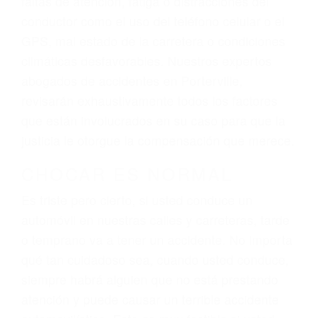
ingresos actuales y/o a futuro y para resarcir su
dolor y sufrimiento emocional.
El factor principal que un abogado de lesiones
personales debe determinar, es si el conductor
del vehículo estaba en falta y en qué medida al
momento del accidente. Otros factores que
pueden contribuir a provocar un accidente son
señales de tránsito con visibilidad obstruida,
faltas de atención, fatiga o distracciones del
conductor como el uso del teléfono celular o el
GPS, mal estado de la carretera o condiciones
climáticas desfavorables. Nuestros expertos
abogados de accidentes en Porterville,
revisarán exhaustivamente todos los factores
que están involucrados en su caso para que la