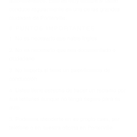
justicia le otorgue la compensación que merece.
CHOCAR ES NORMAL
Es triste pero cierto, si usted conduce un
automóvil en nuestras calles y carreteras, tarde
o temprano va a tener un accidente. No importa
qué tan cuidadoso sea, cuando usted conduce,
siempre habrá alguien que no está prestando
atención y puede causar un terrible accidente
automovilístico. Esto es muy factible si usted
conduce regularmente en una de las grandes
ciudades de Porterville.
6 PUNTOS IMPORTANTES
1. No es necesario que hable Ingles
2. No es necesario que sea documentado o