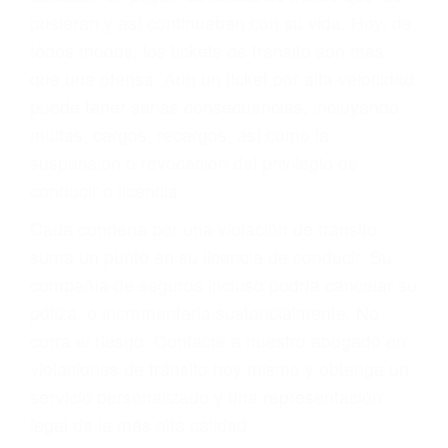
abogado describirá claramente sus opciones y
le proveerá con su mejor asesoría legal. Él tiene
más de 17 años de experiencia legal, los cuales
pondrá a su disposición. Con el soporte de su
experimentado equipo legal, él trabajará para
minimizar las posibles consecuencias negativas
de su violación a las leyes de tránsito.
En los años anteriores, las personas no
dudaban en pagar los tickets de tráfico que les
pusieran y así continuaban con su vida. Hoy, de
todos modos, los tickets de tránsito son más
que una ofensa. Aún un ticket por alta velocidad
puede tener serias consecuencias, incluyendo
multas, cargos, recargos, así como la
suspensión o revocación del privilegio de