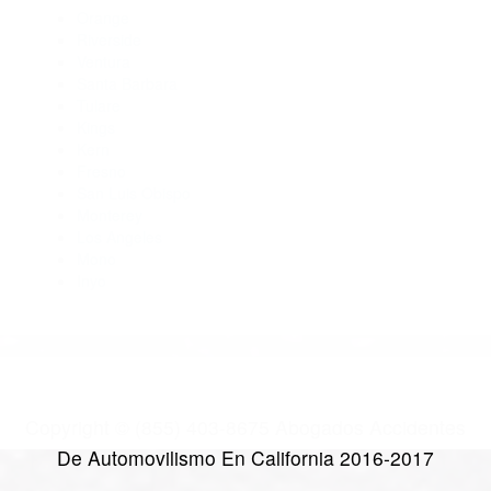
Abogados De Acidentes Lindsay CA 93247
Abogados Accidentes Goshen CA 93227
Abogados Para Accidentes Goshen CA 93227
Abogados Accidentes Alpaugh CA 93201
CATEGORIES
AND TAGS
Orange
Riverside
Ventura
Santa Barbara
Tulare
Kings
Kern
Fresno
San Luis Obispo