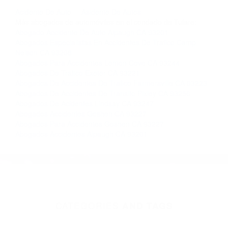
llámenos las 24 horas o haga
clic aquí
para
completar nuestro conveniente Formulario de
Contacto. Ofrecemos consultas iniciales
gratuitas en Porterville CA y sus alrededores, y
en todo el estado de California. ¡No Pagará un
Centavo a Menos que Obtenga una
Indemnización! Contáctenos hoy mismo para
saber si está capacitado para iniciar una
demanda judicial.
Acidente De Auto
Asidente De Autos
Más abogados de automóviles en el condado de Tulare:
Abogado Accidente De Auto Alpaugh CA 93201
Abogados Especialistas En Accidentes De Trafico Camp
Nelson CA 93208
Abogados Para Accidentes Lemon Cove CA 93244
Abogados De Trafico Exeter CA 93221
Abogados De Accidentes De Trafico Farmersville CA 93223
Abogados De Accidentes De Transito Pixley CA 93256