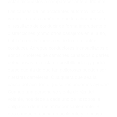
fallecidos a causa de la negligencia o mala
conducta. Cualesquiera que sean los
problemas, nuestros abogados litigantes civiles
preparan los casos como si fueran a ir a juicio.
Oponerse a los abogados y compañías de
seguros saben que estamos dispuestos a tratar
los casos, haciéndolos más propensos a
proponer una solución aceptable. Cuando no
hacen una buena oferta, nuestros abogados
están dispuestos a comparecer ante el tribunal.
Las causas de los accidentes automovilísticos
varían. Lo más común es que los choques son
el resultado de conducir de forma imprudente o
distracciones (como otros pasajeros en el auto,
hablar o enviar mensajes de texto mientras
conduce). Agregue conductores incapacitados o