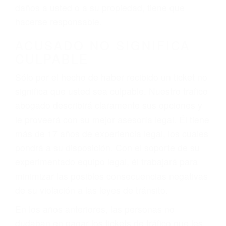
ebrios, choferes de camiones cansados o partes
defectuosas a la lista de posibilidades ¡y podrá
darse cuenta de que tan peligrosas pueden ser
nuestras carreteras! Cualquiera que sea la
causa del accidente, ¡nosotros podemos ayudar!
Cuando una persona se sienta detrás del
volante, nos debe a cada uno de nosotros la
obligación de manejar responsablemente. Si
otro conductor causa un accidente y le causa
daños a usted o a su propiedad, tiene que
hacerse responsable.
ACUSADO NO SIGNIFICA
CULPABLE
Sólo por el hecho de haber recibido un ticket no
significa que usted sea culpable. Nuestro trafico