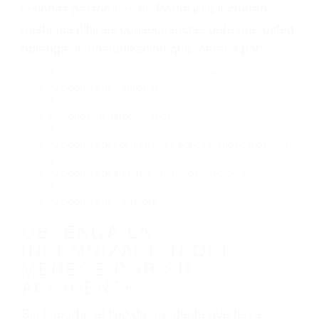
Exceso de velocidad
El no obedecer las señales de tráfico
Conducir de manera imprudente
Conducir bajo los efectos del alcohol
Reventón de llanta o neumático
OBTENGA AYUDA LEGAL
DE ABOGADOS PARA
ACCIDENTES EN
PORTERVILLE CA
Nuestros reconocidos y expertos abogados de
lesiones personales en Porterville lucharán
hasta las últimas consecuencias para que usted
obtenga la indemnización que merece por:
Accidentes de vehículos y automóviles
Accidentes de camiones
Accidentes de motocicletas
Lesiones en barcos y aviones
Accidentes por resbalones y caídas