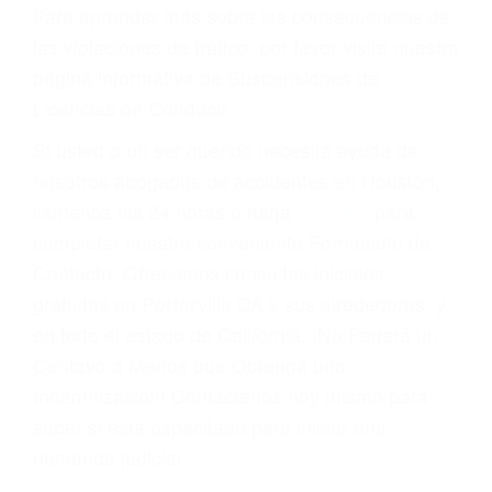
conducir o licencia.
Cada condena por una violación de tránsito
suma un punto en su licencia de conducir. Su
compañía de seguros incluso podría cancelar su
póliza, o incrementarla sustancialmente. No
corra el riesgo. Contacte a nuestro abogado en
violaciones de tránsito hoy mismo y obtenga un
servicio personalizado y una representación
legal de la más alta calidad.
Para aprender más sobre las consecuencias de
las violaciones de tráfico, por favor visite nuestra
página informativa de Suspensiones de
Licencias de Conducir.
Si usted o un ser querido necesita ayuda de
nosotros abogados de accidentes en Houston,