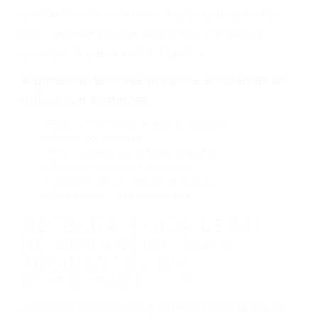
defectuoso. A veces el accidente es causado
por fallas en el diseño de seguridad de la
carretera, divisor, el hombro, la señalización de
barandas o pobres o la iluminación.
La causa exacta de un accidente de auto no
siempre es evidente. Si su lesión es el resultado
de un accidente de coche, accidente de camión,
accidente de autobús, accidente de motocicleta
o accidente SUV nuestra los abogados de
accidentes de auto encontrará las respuestas
que necesita para proteger sus derechos y
alcanzar la plena indemnización.
Algunas de las causas de los accidentes de
tráfico son evidentes:
Envío de mensajes de texto al conducir