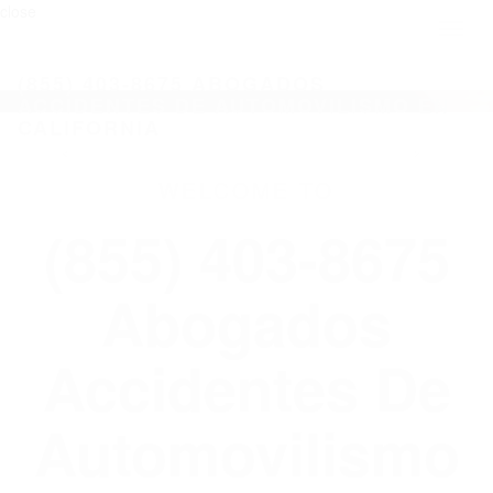
close
Toggl
naviga
(855) 403-8675 ABOGADOS
ACCIDENTES DE AUTOMOVILISMO EN
CALIFORNIA
WELCOME TO