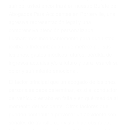
Accidentes por conductores ebrios o intoxicados (DUI
y DWI)
Accidentes peatonales, de motos y bicicletas
Accidentes de autobuses y trene
Accidentes de carretera
OBTENGA LA
INDEMNIZACIÓN QUE
MERECE POR SU
ACCIDENTE
Sin importar el tipo de accidente que haya
sufrido, usted encontrará en nuestro Bufete de
Abogados Para Accidentes en Porterville, una
agresiva representación legal y una
comprensiva atención personalizada.
Lucharemos incansablemente para que usted
reciba la indemnización que merece por sus
lesiones, gastos médicos futuros, pérdida de