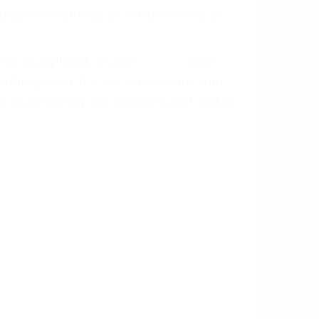
a causa de la negligencia o mala
casos como si fueran a ir a juicio.
sos, haciéndolos más propensos a
spuestos a comparecer ante el tribunal.
esultado de conducir de forma
 mientras conduce). Agregue conductores
idades ¡y podrá darse cuenta de que tan
os podemos ayudar! Cuando una persona
blemente. Si otro conductor causa un