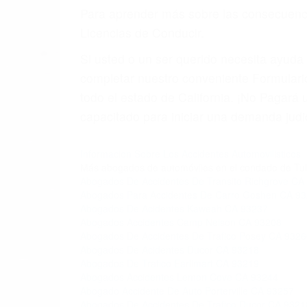
6. Las consultas están gratis; solo nos
PRIMERO QUE TODO: 
También representamos a las personas en 
conducta. Cualesquiera que sean los probl
Oponerse a los abogados y compañías de
proponer una solución aceptable. Cuando
Las causas de los accidentes automovilís
imprudente o distracciones (como otros p
incapacitados o ebrios, choferes de cami
peligrosas pueden ser nuestras carreter
se sienta detrás del volante, nos debe a
accidente y le causa daños a usted o a s
ACUSADO NO SIGNIFIC