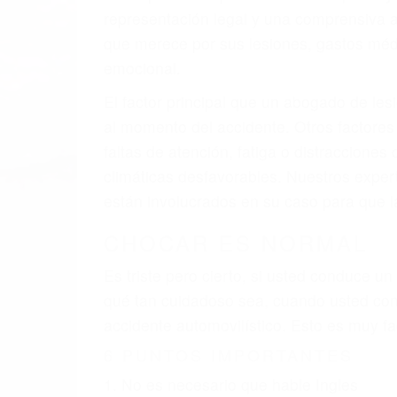
A v
resultado de defectos en el vehículo de 
tal como un neumático defectuoso. A veces
hombro, la señalización de barandas o po
La causa exacta de un accidente de auto 
camión, accidente de autobús, accidente
respuestas que necesita para proteger su
Algunas de las causas de los accidente
Envío de mensajes de texto al conducir
Exceso de velocidad
El no obedecer las señales de tráfico
Conducir de manera imprudente
Conducir bajo los efectos del alcohol
Reventón de llanta o neumático
OBTENGA AYUDA LEGA
Nuestros reconocidos y expertos abogado