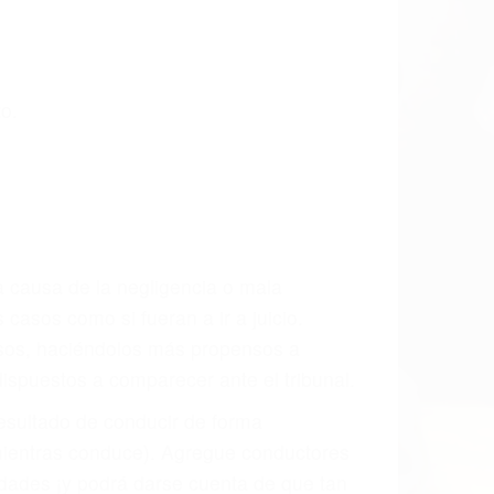
CCIDENTE
dos De Trafico en Richgrove, una agresiva
ra que usted reciba la indemnización
ara resarcir su dolor y sufrimiento
l vehículo estaba en falta y en qué medida
s de tránsito con visibilidad obstruida,