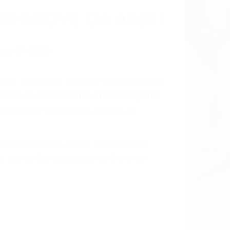
cidentes De
fornia