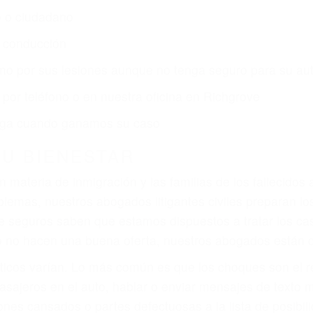
r:
dos (DUI y DWI)
ZACIÓN QUE MERECE POR SU A
ya sufrido, usted encontrará en nuestro Bufete de Aboga
atención personalizada. Lucharemos incansablemente pa
os futuros, pérdida de ingresos actuales y/o a futuro y p
iones personales debe determinar, es si el conductor de
que pueden contribuir a provocar un accidente son señale