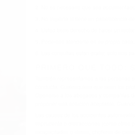
obtenga la indemnización que merece po
Accidentes de vehículos y automóviles
Accidentes de camiones
Accidentes de motocicletas
Lesiones en barcos y aviones
Accidentes por resbalones y caídas
Accidentes por conductores ebrios o intoxica
Accidentes peatonales, de motos y bicicletas
Accidentes de autobuses y trene
Accidentes de carretera
OBTENGA LA INDEMNI
Sin importar el tipo de accidente que ha
representación legal y una comprensiva 
que merece por sus lesiones, gastos médic
emocional.
El factor principal que un abogado de les
al momento del accidente. Otros factores 