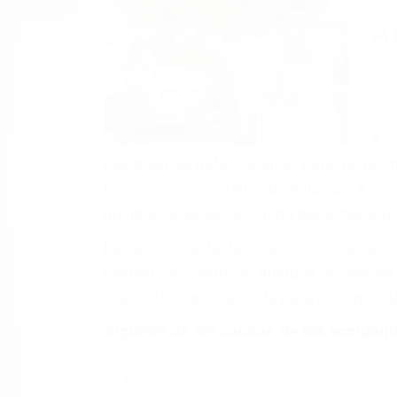
(855) 403-
Autom