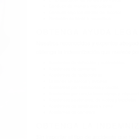
BY
(855) 403-8675 
Pare
A