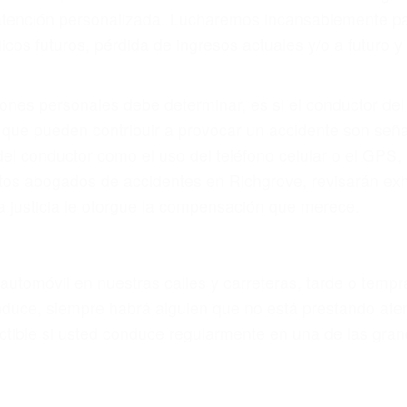
eces los errores de más de un conductor provocar la colis
motor en Richgrove CA: un diseño defectuoso o por un de
 el accidente es causado por fallas en el diseño de segur
bres o la iluminación.
no siempre es evidente. Si su lesión es el resultado de
 de motocicleta o accidente SUV nuestra los abogados d
s derechos y alcanzar la plena indemnización.
s de tráfico son evidentes:
L DE ABOGADOS DE TRAFICO 
s de lesiones personales en Richgrove lucharán hasta 