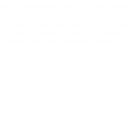
 paga cuando ganamos su caso
SU BIENESTAR
materia de inmigración y las familias de los fallecidos 
emas, nuestros abogados litigantes civiles preparan los 
 seguros saben que estamos dispuestos a tratar los ca
 no hacen una buena oferta, nuestros abogados están di
ticos varían. Lo más común es que los choques son el r
asajeros en el auto, hablar o enviar mensajes de texto
ones cansados o partes defectuosas a la lista de posibil
as! Cualquiera que sea la causa del accidente, ¡nosotr
 cada uno de nosotros la obligación de manejar responsa
u propiedad, tiene que hacerse responsable.
A CULPABLE