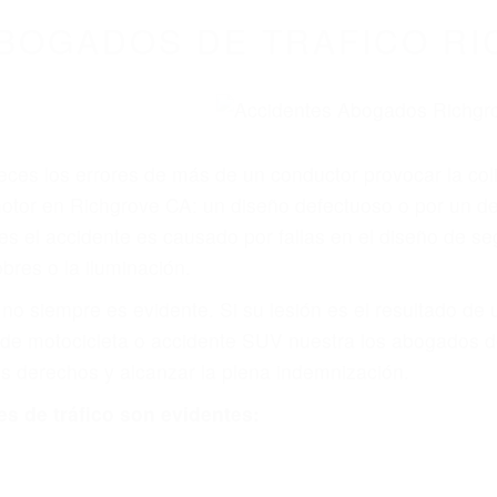
WELCOME TO
8675 Abogados Ac
ovilismo En Cali