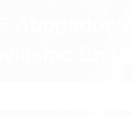
75 Abogados 
ilismo En Ca
ABOUT
CONTACT
PRIVAC