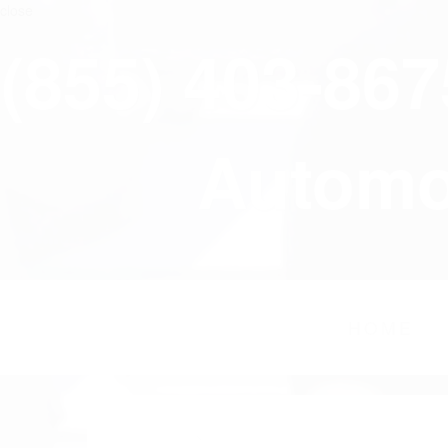
close
(855) 403-86
Automov
HOME