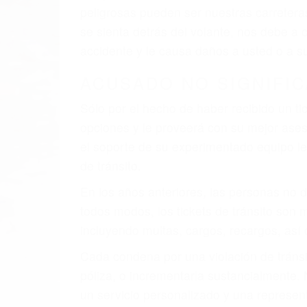
faltas de atención, fatiga o distracciones
climáticas desfavorables. Nuestros expe
están involucrados en su caso para que l
CHOCAR ES NORMAL
Es triste pero cierto, si usted conduce u
qué tan cuidadoso sea, cuando usted con
accidente automovilístico. Esto es muy f
6 PUNTOS IMPORTANTES
1. No es necesario que hable Ingles
2. No es necesario que sea documentad
3. No importa si tiene un pase/licencia d
4. Usted tiene derecho de hacer un recl
5. Podemos atenderte en su propio casa, 