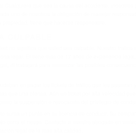
 del conductor como el uso del teléfono celular o el GPS
rtos abogados de accidentes en Richgrove, revisarán ex
a justicia le otorgue la compensación que merece.
n automóvil en nuestras calles y carreteras, tarde o temp
duce, siempre habrá alguien que no está prestando aten
actible si usted conduce regularmente en una de las gra
o o ciudadano
e conducción
amo por sus lesiones aunque no tenga seguro para su aut
por teléfono o en nuestra oficina en Richgrove