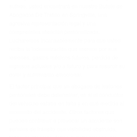
Accidentes por conductores ebrios o intoxicados (DUI
y DWI)
Accidentes peatonales, de motos y bicicletas
Accidentes de autobuses y trene
Accidentes de carretera
OBTENGA LA
INDEMNIZACIÓN QUE
MERECE POR SU
ACCIDENTE
Sin importar el tipo de accidente que haya
sufrido, usted encontrará en nuestro Bufete de
Abogados De Trafico en Springville, una
agresiva representación legal y una
comprensiva atención personalizada.
Lucharemos incansablemente para que usted
reciba la indemnización que merece por sus
lesiones, gastos médicos futuros, pérdida de