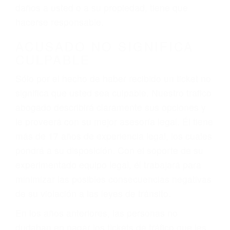
ebrios, choferes de camiones cansados o partes
defectuosas a la lista de posibilidades ¡y podrá
darse cuenta de que tan peligrosas pueden ser
nuestras carreteras! Cualquiera que sea la
causa del accidente, ¡nosotros podemos ayudar!
Cuando una persona se sienta detrás del
volante, nos debe a cada uno de nosotros la
obligación de manejar responsablemente. Si
otro conductor causa un accidente y le causa
daños a usted o a su propiedad, tiene que
hacerse responsable.
ACUSADO NO SIGNIFICA
CULPABLE
Sólo por el hecho de haber recibido un ticket no
significa que usted sea culpable. Nuestro trafico