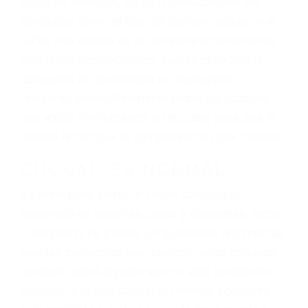
ingresos actuales y/o a futuro y para resarcir su
dolor y sufrimiento emocional.
El factor principal que un abogado de lesiones
personales debe determinar, es si el conductor
del vehículo estaba en falta y en qué medida al
momento del accidente. Otros factores que
pueden contribuir a provocar un accidente son
señales de tránsito con visibilidad obstruida,
faltas de atención, fatiga o distracciones del
conductor como el uso del teléfono celular o el
GPS, mal estado de la carretera o condiciones
climáticas desfavorables. Nuestros expertos
abogados de accidentes en Springville,
revisarán exhaustivamente todos los factores
que están involucrados en su caso para que la