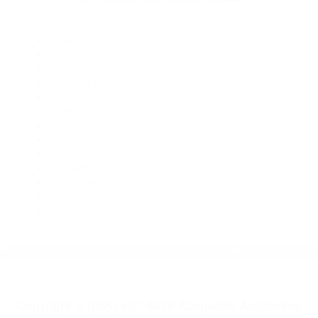
CA 93219
Abogados De Accidentes De Carro Farmersville CA 93223
Abogados De Accidentes De Transito Ivanhoe CA 93235
Abogados Accidentes Goshen CA 93227
Abogados De Accidentes De Transito Earlimart CA 93219
Abogados De Trafico Pixley CA 93256
CATEGORIES
AND TAGS
Orange
Riverside
Ventura
Santa Barbara
Tulare
Kings
Kern