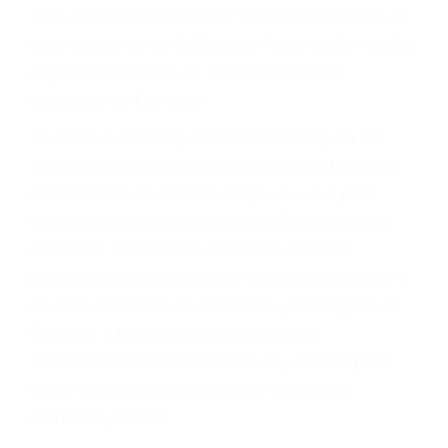
conducir o licencia.
Cada condena por una violación de tránsito
suma un punto en su licencia de conducir. Su
compañía de seguros incluso podría cancelar su
póliza, o incrementarla sustancialmente. No
corra el riesgo. Contacte a nuestro abogado en
violaciones de tránsito hoy mismo y obtenga un
servicio personalizado y una representación
legal de la más alta calidad.
Para aprender más sobre las consecuencias de
las violaciones de tráfico, por favor visite nuestra
página informativa de Suspensiones de
Licencias de Conducir.
Si usted o un ser querido necesita ayuda de
nosotros abogados de accidentes en Houston,