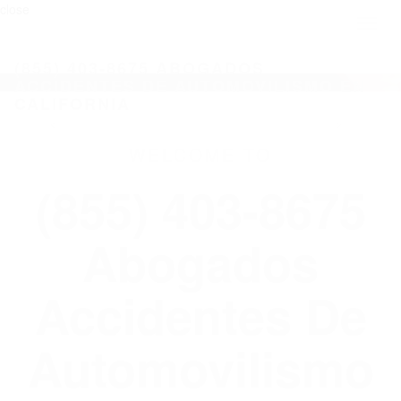
close
Toggl
naviga
(855) 403-8675 ABOGADOS
ACCIDENTES DE AUTOMOVILISMO EN
CALIFORNIA
WELCOME TO