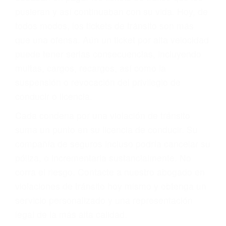
abogado describirá claramente sus opciones y
le proveerá con su mejor asesoría legal. Él tiene
más de 17 años de experiencia legal, los cuales
pondrá a su disposición. Con el soporte de su
experimentado equipo legal, él trabajará para
minimizar las posibles consecuencias negativas
de su violación a las leyes de tránsito.
En los años anteriores, las personas no
dudaban en pagar los tickets de tráfico que les
pusieran y así continuaban con su vida. Hoy, de
todos modos, los tickets de tránsito son más
que una ofensa. Aún un ticket por alta velocidad
puede tener serias consecuencias, incluyendo
multas, cargos, recargos, así como la
suspensión o revocación del privilegio de