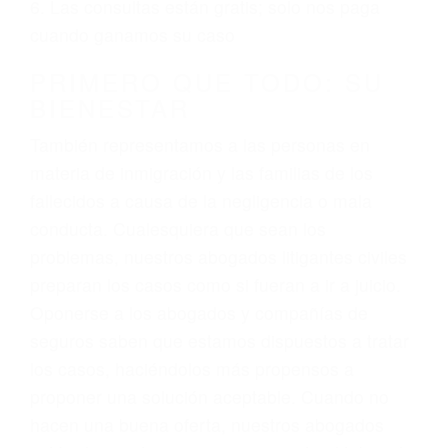
ciudadano
3. No importa si tiene un pase/licencia de
conducción
4. Usted tiene derecho de hacer un reclamo por
sus lesiones aunque no tenga seguro para su
auto.
5. Podemos atenderte en su propio casa, por
teléfono o en nuestra oficina en Springville
6. Las consultas están gratis; solo nos paga
cuando ganamos su caso
PRIMERO QUE TODO: SU
BIENESTAR
También representamos a las personas en
materia de inmigración y las familias de los