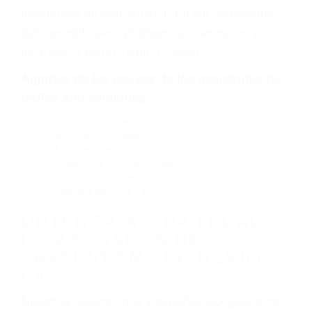
defectuoso. A veces el accidente es causado
por fallas en el diseño de seguridad de la
carretera, divisor, el hombro, la señalización de
barandas o pobres o la iluminación.
La causa exacta de un accidente de auto no
siempre es evidente. Si su lesión es el resultado
de un accidente de coche, accidente de camión,
accidente de autobús, accidente de motocicleta
o accidente SUV nuestra los abogados de
accidentes de auto encontrará las respuestas
que necesita para proteger sus derechos y
alcanzar la plena indemnización.
Algunas de las causas de los accidentes de
tráfico son evidentes:
Envío de mensajes de texto al conducir