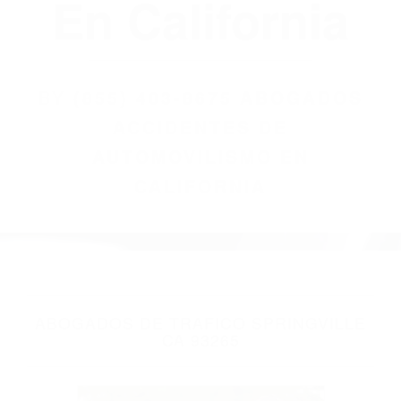
(855) 403-8675
Abogados
Accidentes De
Automovilismo
En California
BY
(855) 403-8675 ABOGADOS
ACCIDENTES DE
AUTOMOVILISMO EN