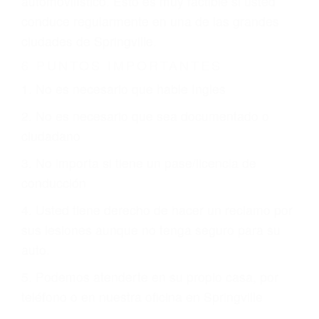
justicia le otorgue la compensación que merece.
CHOCAR ES NORMAL
Es triste pero cierto, si usted conduce un
automóvil en nuestras calles y carreteras, tarde
o temprano va a tener un accidente. No importa
qué tan cuidadoso sea, cuando usted conduce,
siempre habrá alguien que no está prestando
atención y puede causar un terrible accidente
automovilístico. Esto es muy factible si usted
conduce regularmente en una de las grandes
ciudades de Springville.
6 PUNTOS IMPORTANTES
1. No es necesario que hable Ingles
2. No es necesario que sea documentado o