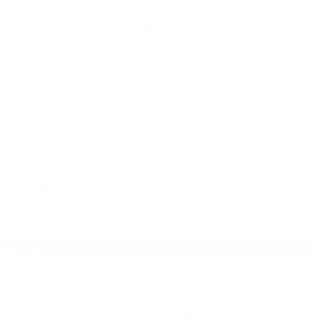
llámenos las 24 horas o haga
clic aquí
para
completar nuestro conveniente Formulario de
Contacto. Ofrecemos consultas iniciales
gratuitas en Springville CA y sus alrededores, y
en todo el estado de California. ¡No Pagará un
Centavo a Menos que Obtenga una
Indemnización! Contáctenos hoy mismo para
saber si está capacitado para iniciar una
demanda judicial.
Accidentes De Carros Fatales
Carro Accidentado
Más abogados de automóviles en el condado de Tulare:
Abogados De Accidentes De Carro California Hot Springs CA
93207
Abogados Especialistas En Accidentes De Trafico Camp
Nelson CA 93208
Abogados De Accidentes De Carro Lemon Cove CA 93244
Abogado Accidente De Auto Goshen CA 93227
Abogados Especialistas En Accidentes De Trafico Earlimart