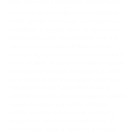
fallecidos a causa de la negligencia o mala
conducta. Cualesquiera que sean los
problemas, nuestros abogados litigantes civiles
preparan los casos como si fueran a ir a juicio.
Oponerse a los abogados y compañías de
seguros saben que estamos dispuestos a tratar
los casos, haciéndolos más propensos a
proponer una solución aceptable. Cuando no
hacen una buena oferta, nuestros abogados
están dispuestos a comparecer ante el tribunal.
Las causas de los accidentes automovilísticos
varían. Lo más común es que los choques son
el resultado de conducir de forma imprudente o
distracciones (como otros pasajeros en el auto,
hablar o enviar mensajes de texto mientras
conduce). Agregue conductores incapacitados o