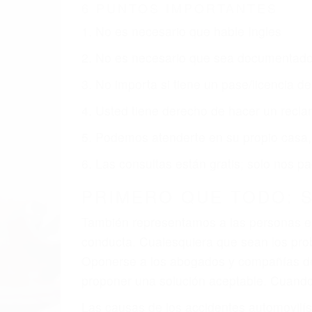
TRAFICO EN CAMP NE
Nuestros reconocidos y expertos abogad
usted obtenga la indemnización que mere
Accidentes de vehículos y automóviles
Accidentes de camiones
Accidentes de motocicletas
Lesiones en barcos y aviones
Accidentes por resbalones y caídas
Accidentes por conductores ebrios o intoxica
Accidentes peatonales, de motos y bicicletas
Accidentes de autobuses y trene
Accidentes de carretera
OBTENGA LA INDEMNI
Sin importar el tipo de accidente que ha
Trafico en Camp Nelson, una agresiva re
que usted reciba la indemnización que me
resarcir su dolor y sufrimiento emocional.