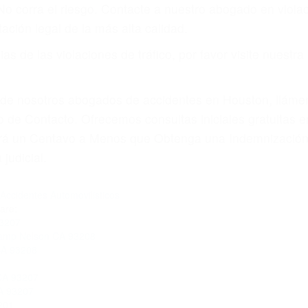
amo por sus lesiones aunque no tenga seguro para su aut
 por teléfono o en nuestra oficina en Camp Nelson
 paga cuando ganamos su caso
SU BIENESTAR
materia de inmigración y las familias de los fallecidos 
emas, nuestros abogados litigantes civiles preparan los 
 seguros saben que estamos dispuestos a tratar los ca
 no hacen una buena oferta, nuestros abogados están di
ticos varían. Lo más común es que los choques son el r
asajeros en el auto, hablar o enviar mensajes de texto
ones cansados o partes defectuosas a la lista de posibil
as! Cualquiera que sea la causa del accidente, ¡nosotr
 cada uno de nosotros la obligación de manejar responsa
u propiedad, tiene que hacerse responsable.