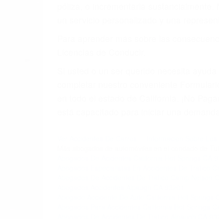
4. Usted tiene derecho de hacer un recl
5. Podemos atenderte en su propio casa,
6. Las consultas están gratis; solo nos
PRIMERO QUE TODO: 
También representamos a las personas en 
conducta. Cualesquiera que sean los probl
Oponerse a los abogados y compañías de
proponer una solución aceptable. Cuando
Las causas de los accidentes automovilís
imprudente o distracciones (como otros p
incapacitados o ebrios, choferes de cami
peligrosas pueden ser nuestras carreter
se sienta detrás del volante, nos debe a
accidente y le causa daños a usted o a s