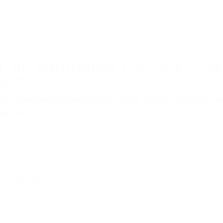
ABOGADOS ACCIDENTES DE AUTOMOVI
IALISTAS EN ACCIDENTES DE TRAFICO CAMP 
nt category
BOGADOS ESPECIALISTAS
E TRAFICO CAMP NELSON 