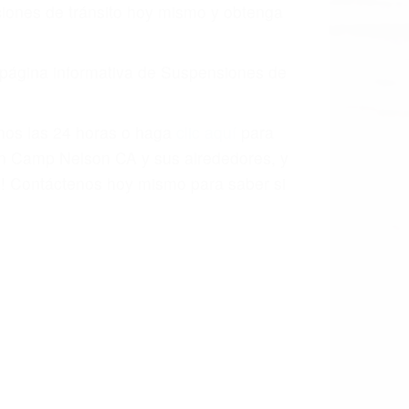
o.
a causa de la negligencia o mala
casos como si fueran a ir a juicio.
sos, haciéndolos más propensos a
spuestos a comparecer ante el tribunal.
esultado de conducir de forma
 mientras conduce). Agregue conductores
idades ¡y podrá darse cuenta de que tan
os podemos ayudar! Cuando una persona
blemente. Si otro conductor causa un