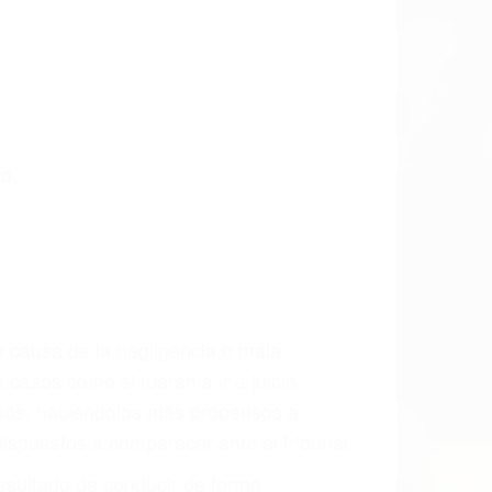
ta las últimas consecuencias para que
CCIDENTE
dos Especialistas En Accidentes De
lizada. Lucharemos incansablemente para
e ingresos actuales y/o a futuro y para