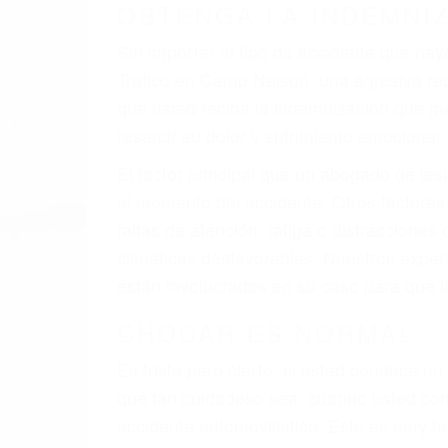
A veces los errores de más de un conducto
de motor en Camp Nelson CA: un diseño d
A veces el accidente es causado por falla
pobres o la iluminación.
La causa exacta de un accidente de auto 
camión, accidente de autobús, accidente
respuestas que necesita para proteger su
Algunas de las causas de los accidente
Envío de mensajes de texto al conducir
Exceso de velocidad
El no obedecer las señales de tráfico
Conducir de manera imprudente
Conducir bajo los efectos del alcohol
Reventón de llanta o neumático
OBTENGA AYUDA LEGA