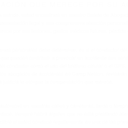
r provocar la colisión y lesiones. A veces la colisión es
efectuoso o por un defecto de fabricación o un defecto
s en el diseño de seguridad de la carretera, divisor, el 
no siempre es evidente. Si su lesión es el resultado de
 de motocicleta o accidente SUV nuestra los abogados d
s derechos y alcanzar la plena indemnización.
s de tráfico son evidentes:
L DE ABOGADOS ESPECIALISTA