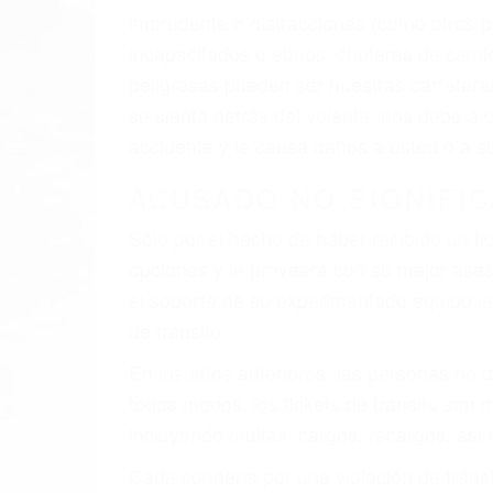
El factor principal que un abogado de les
al momento del accidente. Otros factores 
faltas de atención, fatiga o distracciones
climáticas desfavorables. Nuestros expe
están involucrados en su caso para que l
CHOCAR ES NORMAL
Es triste pero cierto, si usted conduce u
qué tan cuidadoso sea, cuando usted con
accidente automovilístico. Esto es muy 
6 PUNTOS IMPORTANTES
1. No es necesario que hable Ingles
2. No es necesario que sea documentad
3. No importa si tiene un pase/licencia d