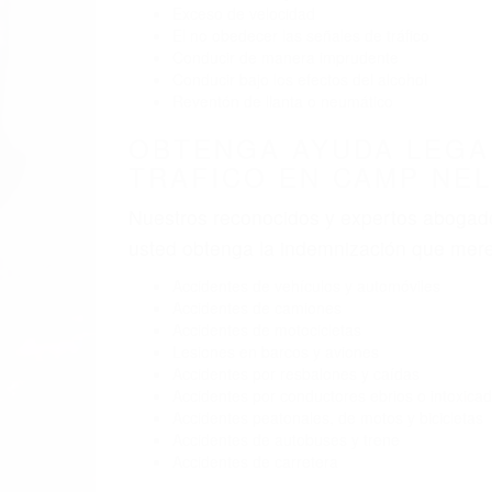
BY
(855) 403-8675 
ABOGADOS ESPEC
Pare
A
D