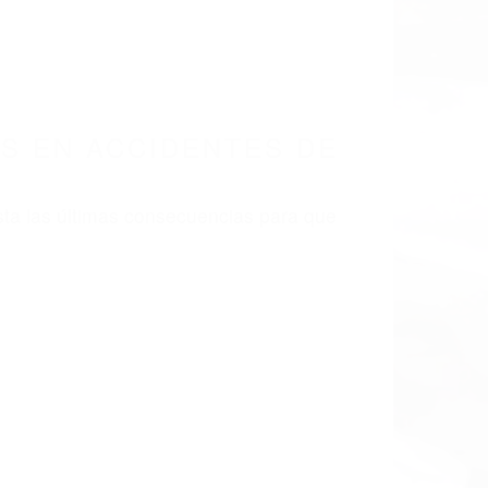
LISMO EN CALIFORNIA
NELSON CA 93208
 EN ACCIDENTES
CA 93208