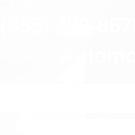
close
(855) 403-86
Automov
HOME