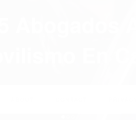
75 Abogados 
ilismo En Ca
ABOUT
CONTACT
PRIVAC