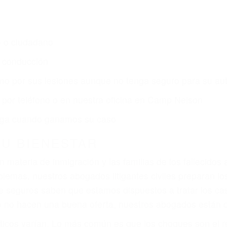
LSON CA
os de lesiones personales en Camp Nelson lucharán has
ce por:
dos (DUI y DWI)
ZACIÓN QUE MERECE POR SU A
ya sufrido, usted encontrará en nuestro Bufete de Aboga
presentación legal y una comprensiva atención persona
rece por sus lesiones, gastos médicos futuros, pérdida d