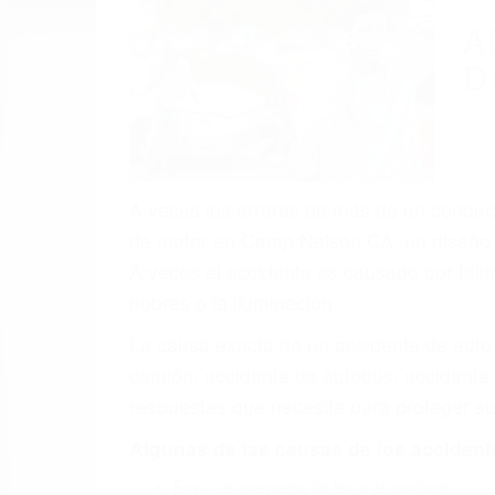
(855) 403-
Autom