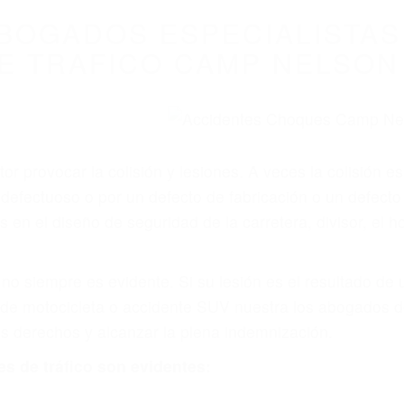
WELCOME TO
8675 Abogados Ac
ovilismo En Cali