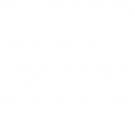
iones personales debe determinar, es si el conductor de
que pueden contribuir a provocar un accidente son señale
 del conductor como el uso del teléfono celular o el GPS
rtos abogados de accidentes en Camp Nelson, revisarán
a justicia le otorgue la compensación que merece.
n automóvil en nuestras calles y carreteras, tarde o temp
duce, siempre habrá alguien que no está prestando aten
factible si usted conduce regularmente en una de las gr
o o ciudadano
e conducción