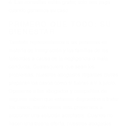
ciudadano
3. No importa si tiene un pase/licencia de
conducción
4. Usted tiene derecho de hacer un reclamo por
sus lesiones aunque no tenga seguro para su
auto.
5. Podemos atenderte en su propio casa, por
teléfono o en nuestra oficina en Lindsay
6. Las consultas están gratis; solo nos paga
cuando ganamos su caso
PRIMERO QUE TODO: SU
BIENESTAR
También representamos a las personas en
materia de inmigración y las familias de los