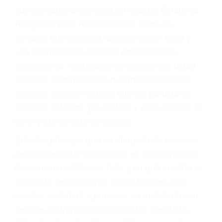
Accidentes por conductores ebrios o intoxicados (DUI
y DWI)
Accidentes peatonales, de motos y bicicletas
Accidentes de autobuses y trene
Accidentes de carretera
OBTENGA LA
INDEMNIZACIÓN QUE
MERECE POR SU
ACCIDENTE
Sin importar el tipo de accidente que haya
sufrido, usted encontrará en nuestro Bufete de
Abogados Para Accidentes De Carro en
Lindsay, una agresiva representación legal y
una comprensiva atención personalizada.
Lucharemos incansablemente para que usted
reciba la indemnización que merece por sus
lesiones, gastos médicos futuros, pérdida de