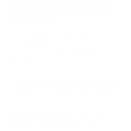
otorgue la compensación que merece.
CHOCAR ES NORMAL
Es triste pero cierto, si usted conduce un
automóvil en nuestras calles y carreteras, tarde
o temprano va a tener un accidente. No importa
qué tan cuidadoso sea, cuando usted conduce,
siempre habrá alguien que no está prestando
atención y puede causar un terrible accidente
automovilístico. Esto es muy factible si usted
conduce regularmente en una de las grandes
ciudades de Lindsay.
6 PUNTOS IMPORTANTES
1. No es necesario que hable Ingles
2. No es necesario que sea documentado o