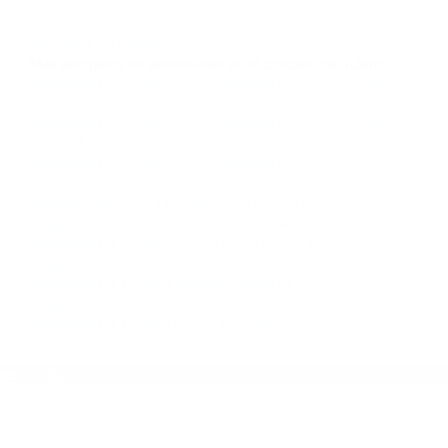
llámenos las 24 horas o haga
clic aquí
para
completar nuestro conveniente Formulario de
Contacto. Ofrecemos consultas iniciales
gratuitas en Lindsay CA y sus alrededores, y en
todo el estado de California. ¡No Pagará un
Centavo a Menos que Obtenga una
Indemnización! Contáctenos hoy mismo para
saber si está capacitado para iniciar una
demanda judicial.
Accidentes De Carros En Carretera
So�ar Con Un
Accidente De Coche
Más abogados de automóviles en el condado de Tulare:
Abogados Especialistas En Accidentes De Trafico California
Hot Springs CA 93207
Abogados Especialistas En Accidentes De Trafico Lemon
Cove CA 93244
Abogados Especialistas En Accidentes De Trafico
Farmersville CA 93223