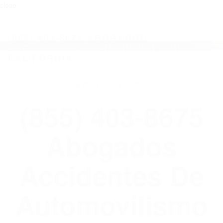
close
Toggl
naviga
(855) 403-8675 ABOGADOS
ACCIDENTES DE AUTOMOVILISMO EN
CALIFORNIA
WELCOME TO