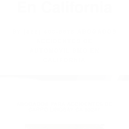
(855) 403-8675
Abogados
Accidentes De
Automovilismo
En California
BY
(855) 403-8675 ABOGADOS
ACCIDENTES DE
AUTOMOVILISMO EN