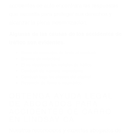
defectuoso. A veces el accidente es causado
por fallas en el diseño de seguridad de la
carretera, divisor, el hombro, la señalización de
barandas o pobres o la iluminación.
La causa exacta de un accidente de auto no
siempre es evidente. Si su lesión es el resultado
de un accidente de coche, accidente de camión,
accidente de autobús, accidente de motocicleta
o accidente SUV nuestra los abogados de
accidentes de auto encontrará las respuestas
que necesita para proteger sus derechos y
alcanzar la plena indemnización.
Algunas de las causas de los accidentes de
tráfico son evidentes:
Envío de mensajes de texto al conducir