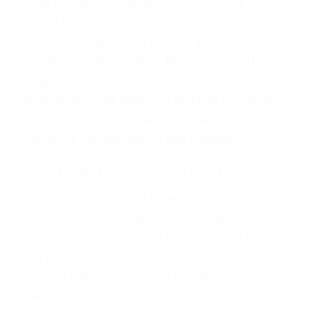
ingresos actuales y/o a futuro y para resarcir su
dolor y sufrimiento emocional.
El factor principal que un abogado de lesiones
personales debe determinar, es si el conductor
del vehículo estaba en falta y en qué medida al
momento del accidente. Otros factores que
pueden contribuir a provocar un accidente son
señales de tránsito con visibilidad obstruida,
faltas de atención, fatiga o distracciones del
conductor como el uso del teléfono celular o el
GPS, mal estado de la carretera o condiciones
climáticas desfavorables. Nuestros expertos
abogados de accidentes en Lindsay, revisarán
exhaustivamente todos los factores que están
involucrados en su caso para que la justicia le