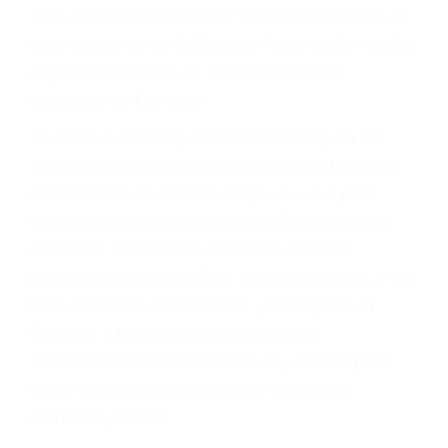
conducir o licencia.
Cada condena por una violación de tránsito
suma un punto en su licencia de conducir. Su
compañía de seguros incluso podría cancelar su
póliza, o incrementarla sustancialmente. No
corra el riesgo. Contacte a nuestro abogado en
violaciones de tránsito hoy mismo y obtenga un
servicio personalizado y una representación
legal de la más alta calidad.
Para aprender más sobre las consecuencias de
las violaciones de tráfico, por favor visite nuestra
página informativa de Suspensiones de
Licencias de Conducir.
Si usted o un ser querido necesita ayuda de
nosotros abogados de accidentes en Houston,