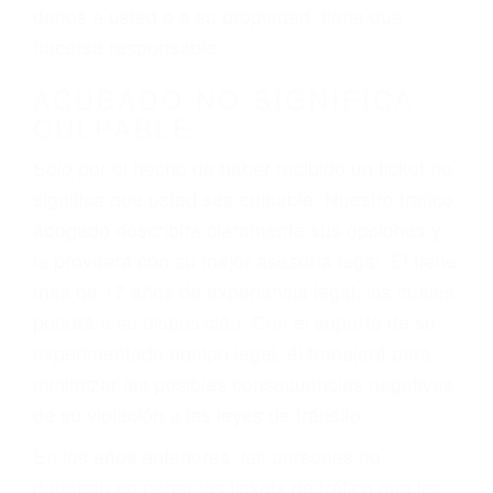
ebrios, choferes de camiones cansados o partes
defectuosas a la lista de posibilidades ¡y podrá
darse cuenta de que tan peligrosas pueden ser
nuestras carreteras! Cualquiera que sea la
causa del accidente, ¡nosotros podemos ayudar!
Cuando una persona se sienta detrás del
volante, nos debe a cada uno de nosotros la
obligación de manejar responsablemente. Si
otro conductor causa un accidente y le causa
daños a usted o a su propiedad, tiene que
hacerse responsable.
ACUSADO NO SIGNIFICA
CULPABLE
Sólo por el hecho de haber recibido un ticket no
significa que usted sea culpable. Nuestro trafico