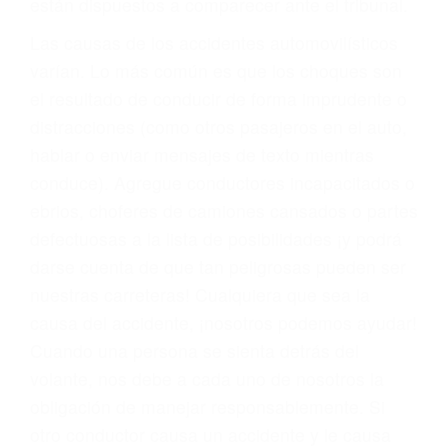
fallecidos a causa de la negligencia o mala
conducta. Cualesquiera que sean los
problemas, nuestros abogados litigantes civiles
preparan los casos como si fueran a ir a juicio.
Oponerse a los abogados y compañías de
seguros saben que estamos dispuestos a tratar
los casos, haciéndolos más propensos a
proponer una solución aceptable. Cuando no
hacen una buena oferta, nuestros abogados
están dispuestos a comparecer ante el tribunal.
Las causas de los accidentes automovilísticos
varían. Lo más común es que los choques son
el resultado de conducir de forma imprudente o
distracciones (como otros pasajeros en el auto,
hablar o enviar mensajes de texto mientras
conduce). Agregue conductores incapacitados o