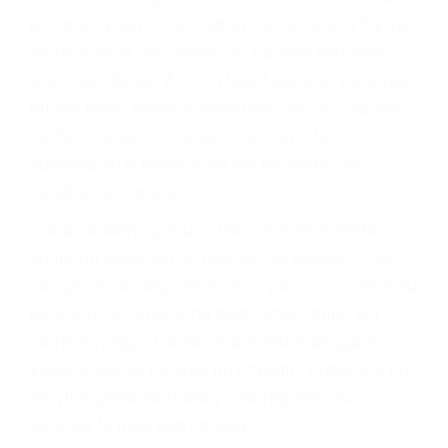
abogado describirá claramente sus opciones y
le proveerá con su mejor asesoría legal. Él tiene
más de 17 años de experiencia legal, los cuales
pondrá a su disposición. Con el soporte de su
experimentado equipo legal, él trabajará para
minimizar las posibles consecuencias negativas
de su violación a las leyes de tránsito.
En los años anteriores, las personas no
dudaban en pagar los tickets de tráfico que les
pusieran y así continuaban con su vida. Hoy, de
todos modos, los tickets de tránsito son más
que una ofensa. Aún un ticket por alta velocidad
puede tener serias consecuencias, incluyendo
multas, cargos, recargos, así como la
suspensión o revocación del privilegio de