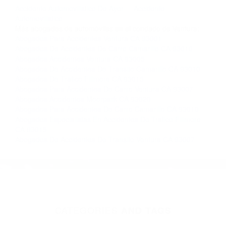
completar nuestro conveniente Formulario de
Contacto. Ofrecemos consultas iniciales
gratuitas en Moorpark CA y sus alrededores, y
en todo el estado de California. ¡No Pagará un
Centavo a Menos que Obtenga una
Indemnización! Contáctenos hoy mismo para
saber si está capacitado para iniciar una
demanda judicial.
Accidente Automovilistico De Ayer
Accidente
Automovilistico
Más abogados de automóviles en el condado de Ventura:
Abogados Para Accidentes Ventura CA 93001
Abogados De Accidentes De Carro Camarillo CA 93010
Abogados Accidentes Ventura CA 93005
Abogados De Accidentes De Transito Camarillo CA 93010
Abogados De Trafico Fillmore CA 93015
Abogados Para Accidentes De Carro Ventura CA 93007