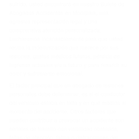
Accidentes por conductores ebrios o intoxicados (DUI
y DWI)
Accidentes peatonales, de motos y bicicletas
Accidentes de autobuses y trene
Accidentes de carretera
OBTENGA LA
INDEMNIZACIÓN QUE
MERECE POR SU
ACCIDENTE
Sin importar el tipo de accidente que haya
sufrido, usted encontrará en nuestro Bufete de
Abogados Accidentes en Moorpark, una
agresiva representación legal y una
comprensiva atención personalizada.
Lucharemos incansablemente para que usted
reciba la indemnización que merece por sus
lesiones, gastos médicos futuros, pérdida de