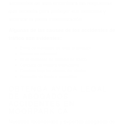
defectuoso. A veces el accidente es causado
por fallas en el diseño de seguridad de la
carretera, divisor, el hombro, la señalización de
barandas o pobres o la iluminación.
La causa exacta de un accidente de auto no
siempre es evidente. Si su lesión es el resultado
de un accidente de coche, accidente de camión,
accidente de autobús, accidente de motocicleta
o accidente SUV nuestra los abogados de
accidentes de auto encontrará las respuestas
que necesita para proteger sus derechos y
alcanzar la plena indemnización.
Algunas de las causas de los accidentes de
tráfico son evidentes:
Envío de mensajes de texto al conducir
Exceso de velocidad