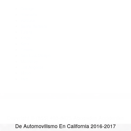
Abogados Accidentes Moorpark CA 93020
Abogados Para Accidentes De Carro Camarillo CA 93010
Abogados Especialistas En Accidentes De Trafico Fillmore
CA 93015
Abogados De Accidentes De Transito Ventura CA 93007
CATEGORIES
AND TAGS
Orange
Riverside
Ventura
Santa Barbara
Tulare
Kings
Kern
Fresno
San Luis Obispo