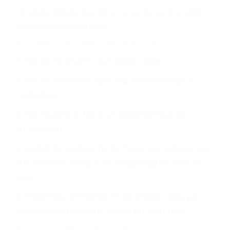
otorgue la compensación que merece.
CHOCAR ES NORMAL
Es triste pero cierto, si usted conduce un
automóvil en nuestras calles y carreteras, tarde
o temprano va a tener un accidente. No importa
qué tan cuidadoso sea, cuando usted conduce,
siempre habrá alguien que no está prestando
atención y puede causar un terrible accidente
automovilístico. Esto es muy factible si usted
conduce regularmente en una de las grandes
ciudades de Moorpark.
6 PUNTOS IMPORTANTES
1. No es necesario que hable Ingles
2. No es necesario que sea documentado o
ciudadano