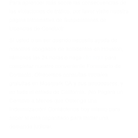
Cada condena por una violación de tránsito
suma un punto en su licencia de conducir. Su
compañía de seguros incluso podría cancelar su
póliza, o incrementarla sustancialmente. No
corra el riesgo. Contacte a nuestro abogado en
violaciones de tránsito hoy mismo y obtenga un
servicio personalizado y una representación
legal de la más alta calidad.
Para aprender más sobre las consecuencias de
las violaciones de tráfico, por favor visite nuestra
página informativa de Suspensiones de
Licencias de Conducir.
Si usted o un ser querido necesita ayuda de
nosotros abogados de accidentes en Houston,
llámenos las 24 horas o haga
clic aquí
para