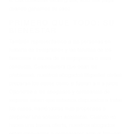
3. No importa si tiene un pase/licencia de
conducción
4. Usted tiene derecho de hacer un reclamo por
sus lesiones aunque no tenga seguro para su
auto.
5. Podemos atenderte en su propio casa, por
teléfono o en nuestra oficina en Moorpark
6. Las consultas están gratis; solo nos paga
cuando ganamos su caso
PRIMERO QUE TODO: SU
BIENESTAR
También representamos a las personas en
materia de inmigración y las familias de los