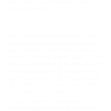
ebrios, choferes de camiones cansados o partes
defectuosas a la lista de posibilidades ¡y podrá
darse cuenta de que tan peligrosas pueden ser
nuestras carreteras! Cualquiera que sea la
causa del accidente, ¡nosotros podemos ayudar!
Cuando una persona se sienta detrás del
volante, nos debe a cada uno de nosotros la
obligación de manejar responsablemente. Si
otro conductor causa un accidente y le causa
daños a usted o a su propiedad, tiene que
hacerse responsable.
ACUSADO NO SIGNIFICA
CULPABLE
Sólo por el hecho de haber recibido un ticket no
significa que usted sea culpable. Nuestro trafico