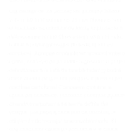
fallecidos a causa de la negligencia o mala
conducta. Cualesquiera que sean los
problemas, nuestros abogados litigantes civiles
preparan los casos como si fueran a ir a juicio.
Oponerse a los abogados y compañías de
seguros saben que estamos dispuestos a tratar
los casos, haciéndolos más propensos a
proponer una solución aceptable. Cuando no
hacen una buena oferta, nuestros abogados
están dispuestos a comparecer ante el tribunal.
Las causas de los accidentes automovilísticos
varían. Lo más común es que los choques son
el resultado de conducir de forma imprudente o
distracciones (como otros pasajeros en el auto,
hablar o enviar mensajes de texto mientras
conduce). Agregue conductores incapacitados o