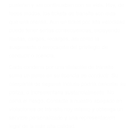
abogado describirá claramente sus opciones y
le proveerá con su mejor asesoría legal. Él tiene
más de 17 años de experiencia legal, los cuales
pondrá a su disposición. Con el soporte de su
experimentado equipo legal, él trabajará para
minimizar las posibles consecuencias negativas
de su violación a las leyes de tránsito.
En los años anteriores, las personas no
dudaban en pagar los tickets de tráfico que les
pusieran y así continuaban con su vida. Hoy, de
todos modos, los tickets de tránsito son más
que una ofensa. Aún un ticket por alta velocidad
puede tener serias consecuencias, incluyendo
multas, cargos, recargos, así como la
suspensión o revocación del privilegio de
conducir o licencia.