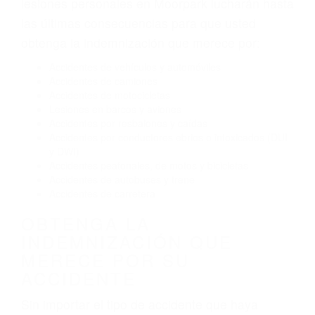
El no obedecer las señales de tráfico
Conducir de manera imprudente
Conducir bajo los efectos del alcohol
Reventón de llanta o neumático
OBTENGA AYUDA LEGAL
DE ABOGADOS
ACCIDENTES EN
MOORPARK CA
Nuestros reconocidos y expertos abogados de
lesiones personales en Moorpark lucharán hasta
las últimas consecuencias para que usted
obtenga la indemnización que merece por:
Accidentes de vehículos y automóviles
Accidentes de camiones
Accidentes de motocicletas
Lesiones en barcos y aviones
Accidentes por resbalones y caídas