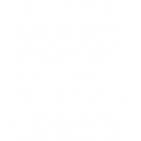
ingresos actuales y/o a futuro y para resarcir su
dolor y sufrimiento emocional.
El factor principal que un abogado de lesiones
personales debe determinar, es si el conductor
del vehículo estaba en falta y en qué medida al
momento del accidente. Otros factores que
pueden contribuir a provocar un accidente son
señales de tránsito con visibilidad obstruida,
faltas de atención, fatiga o distracciones del
conductor como el uso del teléfono celular o el
GPS, mal estado de la carretera o condiciones
climáticas desfavorables. Nuestros expertos
abogados de accidentes en Moorpark, revisarán
exhaustivamente todos los factores que están
involucrados en su caso para que la justicia le