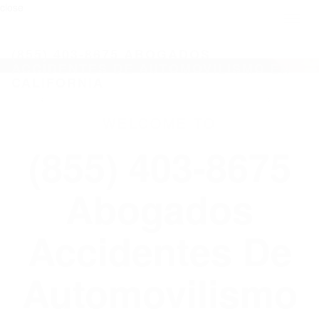
close
Toggl
naviga
(855) 403-8675 ABOGADOS
ACCIDENTES DE AUTOMOVILISMO EN
CALIFORNIA
WELCOME TO