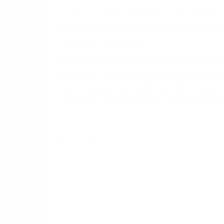
5. Podemos atenderte en su propio casa, p
6. Las consultas están gratis; solo nos
PRIMERO QUE TODO: 
También representamos a las personas en 
conducta. Cualesquiera que sean los probl
Oponerse a los abogados y compañías de
proponer una solución aceptable. Cuando
Las causas de los accidentes automovilís
imprudente o distracciones (como otros p
incapacitados o ebrios, choferes de cami
peligrosas pueden ser nuestras carreter
se sienta detrás del volante, nos debe a
accidente y le causa daños a usted o a s
ACUSADO NO SIGNIFIC