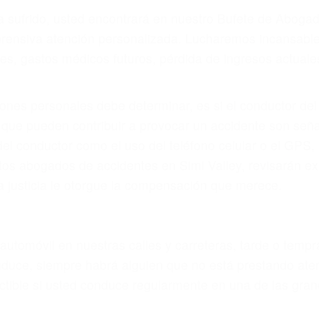
r provocar la colisión y lesiones. A veces la colisión es
fectuoso o por un defecto de fabricación o un defecto p
en el diseño de seguridad de la carretera, divisor, el ho
no siempre es evidente. Si su lesión es el resultado de
 de motocicleta o accidente SUV nuestra los abogados d
s derechos y alcanzar la plena indemnización.
s de tráfico son evidentes:
 DE ABOGADOS ACCIDENTES E