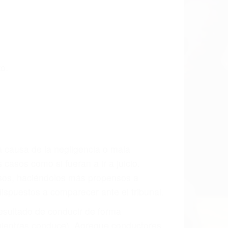
 las últimas consecuencias para que
CCIDENTE
dos Accidentes en Simi Valley, una
mente para que usted reciba la
/o a futuro y para resarcir su dolor y
l vehículo estaba en falta y en qué medida