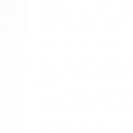
al momento del accidente. Otros factores 
faltas de atención, fatiga o distracciones
climáticas desfavorables. Nuestros exper
están involucrados en su caso para que l
CHOCAR ES NORMAL
Es triste pero cierto, si usted conduce u
qué tan cuidadoso sea, cuando usted con
accidente automovilístico. Esto es muy f
6 PUNTOS IMPORTANTES
1. No es necesario que hable Ingles
2. No es necesario que sea documentad
3. No importa si tiene un pase/licencia d
4. Usted tiene derecho de hacer un recl