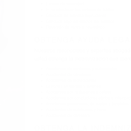
BY
(855) 403-8675 
Pare
A
9