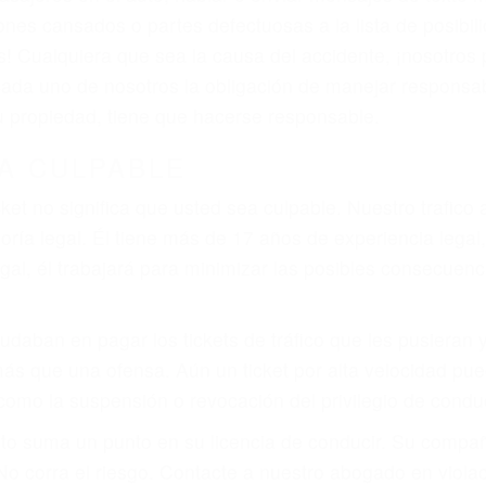
que pueden contribuir a provocar un accidente son señale
 del conductor como el uso del teléfono celular o el GPS
tos abogados de accidentes en Simi Valley, revisarán e
a justicia le otorgue la compensación que merece.
n automóvil en nuestras calles y carreteras, tarde o temp
duce, siempre habrá alguien que no está prestando aten
actible si usted conduce regularmente en una de las gran
o o ciudadano
e conducción
amo por sus lesiones aunque no tenga seguro para su aut