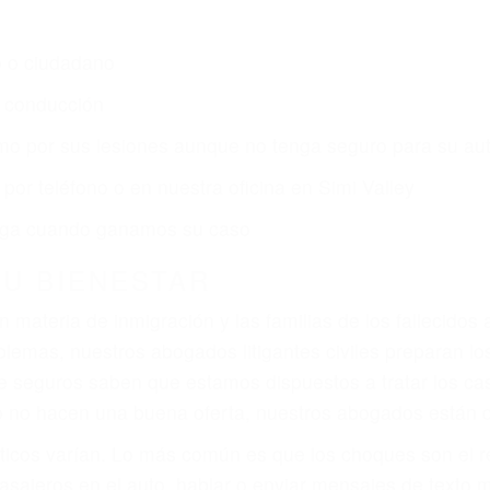
s de lesiones personales en Simi Valley lucharán hasta
ce por:
dos (DUI y DWI)
ZACIÓN QUE MERECE POR SU A
ya sufrido, usted encontrará en nuestro Bufete de Aboga
prensiva atención personalizada. Lucharemos incansable
, gastos médicos futuros, pérdida de ingresos actuales y
iones personales debe determinar, es si el conductor de