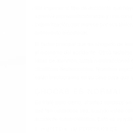
A veces los errores de más de un conducto
de motor en Simi Valley CA: un diseño de
veces el accidente es causado por fallas 
pobres o la iluminación.
La causa exacta de un accidente de auto 
camión, accidente de autobús, accidente
respuestas que necesita para proteger su
Algunas de las causas de los accidente
Envío de mensajes de texto al conducir
Exceso de velocidad
El no obedecer las señales de tráfico
Conducir de manera imprudente
Conducir bajo los efectos del alcohol
Reventón de llanta o neumático
OBTENGA AYUDA LEGAL