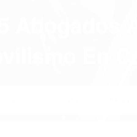
75 Abogados 
ilismo En Ca
ABOUT
CONTACT
PRIVAC