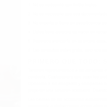
Nuestros reconocidos y expertos abogado
usted obtenga la indemnización que mere
Accidentes de vehículos y automóviles
Accidentes de camiones
Accidentes de motocicletas
Lesiones en barcos y aviones
Accidentes por resbalones y caídas
Accidentes por conductores ebrios o intoxica
Accidentes peatonales, de motos y bicicletas
Accidentes de autobuses y trene
Accidentes de carretera
OBTENGA LA INDEMNI
Sin importar el tipo de accidente que ha
agresiva representación legal y una com
indemnización que merece por sus lesiones
sufrimiento emocional.
El factor principal que un abogado de les