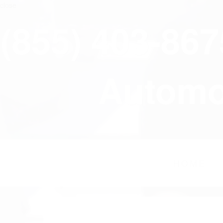
close
(855) 403-86
Automov
HOME