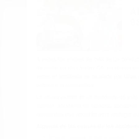
(855) 403-
Autom