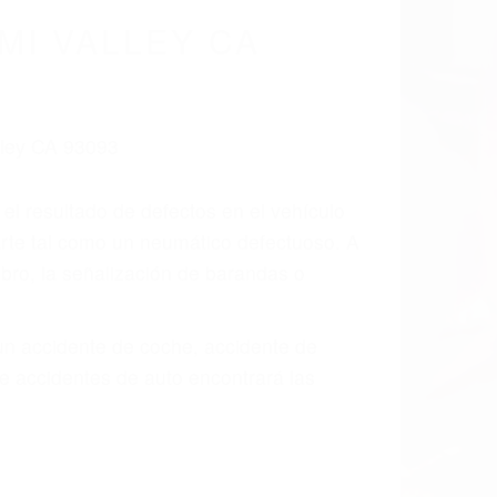
cidentes De
fornia