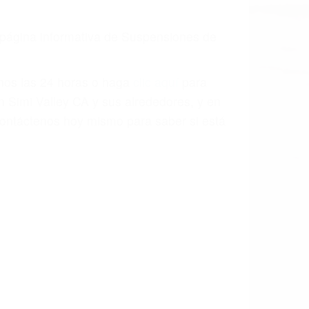
a causa de la negligencia o mala
casos como si fueran a ir a juicio.
sos, haciéndolos más propensos a
spuestos a comparecer ante el tribunal.
esultado de conducir de forma
 mientras conduce). Agregue conductores
idades ¡y podrá darse cuenta de que tan
os podemos ayudar! Cuando una persona
blemente. Si otro conductor causa un