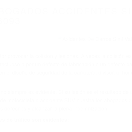
WELCOME TO
8675 Abogados Ac
ovilismo En Cali