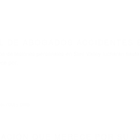
ABOGADOS ACCIDENTES DE AUTOMOVI
ABOGADOS ACCIDENTES SIMI VALLEY CA 9309
nt category
BOGADOS ACCIDENTES SI
3093