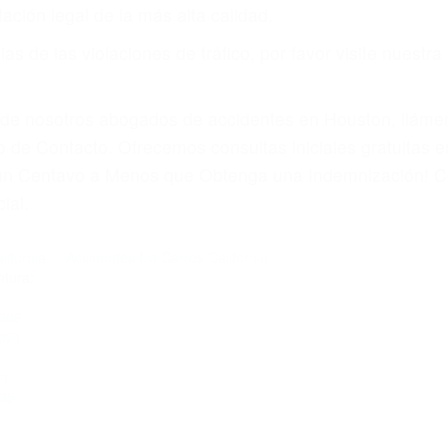
or teléfono o en nuestra oficina en Simi Valley
 paga cuando ganamos su caso
SU BIENESTAR
materia de inmigración y las familias de los fallecidos 
emas, nuestros abogados litigantes civiles preparan los 
 seguros saben que estamos dispuestos a tratar los ca
 no hacen una buena oferta, nuestros abogados están di
ticos varían. Lo más común es que los choques son el r
asajeros en el auto, hablar o enviar mensajes de texto
ones cansados o partes defectuosas a la lista de posibil
as! Cualquiera que sea la causa del accidente, ¡nosotr
 cada uno de nosotros la obligación de manejar responsa
u propiedad, tiene que hacerse responsable.
A CULPABLE