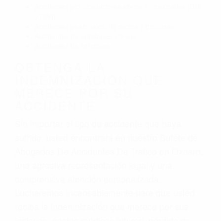
Accidentes por conductores ebrios o intoxicados (DUI
y DWI)
Accidentes peatonales, de motos y bicicletas
Accidentes de autobuses y trene
Accidentes de carretera
OBTENGA LA
INDEMNIZACIÓN QUE
MERECE POR SU
ACCIDENTE
Sin importar el tipo de accidente que haya
sufrido, usted encontrará en nuestro Bufete de
Abogados De Accidentes De Trafico en Oxnard,
una agresiva representación legal y una
comprensiva atención personalizada.
Lucharemos incansablemente para que usted
reciba la indemnización que merece por sus
lesiones, gastos médicos futuros, pérdida de