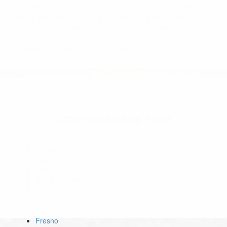
Abogados De Accidentes De Transito Ventura CA 93009
Abogados Para Accidentes De Carro Ventura CA 93006
Abogados Especialistas En Accidentes De Trafico Oak View
CA 93022
Abogados De Accidentes De Transito Moorpark CA 93021
CATEGORIES
AND TAGS
Orange
Riverside
Ventura
Santa Barbara
Tulare
Kings
Kern
Fresno