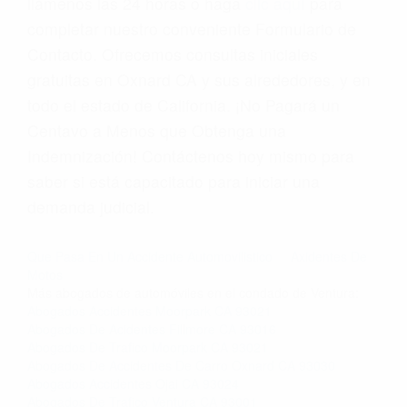
llámenos las 24 horas o haga
clic aquí
para
completar nuestro conveniente Formulario de
Contacto. Ofrecemos consultas iniciales
gratuitas en Oxnard CA y sus alrededores, y en
todo el estado de California. ¡No Pagará un
Centavo a Menos que Obtenga una
Indemnización! Contáctenos hoy mismo para
saber si está capacitado para iniciar una
demanda judicial.
Que Pasa En Un Accidente Automovilistico
Axidentes De
Motos
Más abogados de automóviles en el condado de Ventura:
Abogados Accidentes Moorpark CA 93021
Abogados De Acidentes Fillmore CA 93016
Abogados De Trafico Moorpark CA 93021
Abogados De Accidentes De Carro Oxnard CA 93030
Abogados Accidentes Ojai CA 93024
Abogados De Trafico Ventura CA 93001