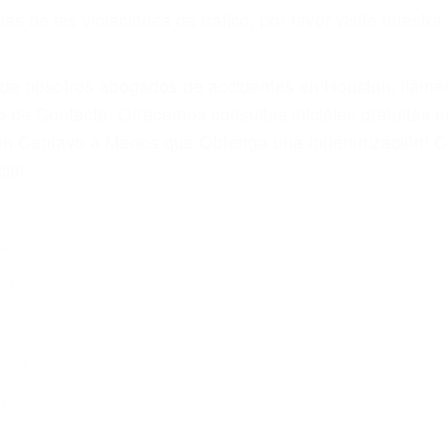
 paga cuando ganamos su caso
SU BIENESTAR
materia de inmigración y las familias de los fallecidos 
emas, nuestros abogados litigantes civiles preparan los 
 seguros saben que estamos dispuestos a tratar los ca
 no hacen una buena oferta, nuestros abogados están di
ticos varían. Lo más común es que los choques son el r
asajeros en el auto, hablar o enviar mensajes de texto
ones cansados o partes defectuosas a la lista de posibil
as! Cualquiera que sea la causa del accidente, ¡nosotr
 cada uno de nosotros la obligación de manejar responsa
u propiedad, tiene que hacerse responsable.
A CULPABLE