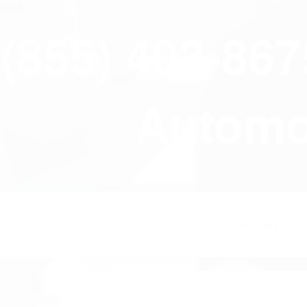
close
(855) 403-86
Automov
HOME