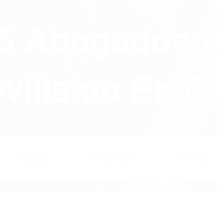
75 Abogados 
ilismo En Ca
ABOUT
CONTACT
PRIVAC