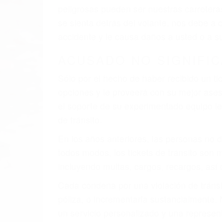
faltas de atención, fatiga o distracciones
climáticas desfavorables. Nuestros expe
están involucrados en su caso para que l
CHOCAR ES NORMAL
Es triste pero cierto, si usted conduce u
qué tan cuidadoso sea, cuando usted con
accidente automovilístico. Esto es muy f
6 PUNTOS IMPORTANTES
1. No es necesario que hable Ingles
2. No es necesario que sea documentad
3. No importa si tiene un pase/licencia d
4. Usted tiene derecho de hacer un recl
5. Podemos atenderte en su propio casa, 