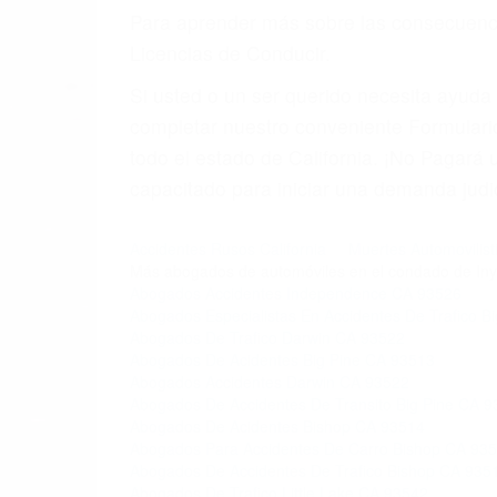
6. Las consultas están gratis; solo nos
PRIMERO QUE TODO: 
También representamos a las personas en 
conducta. Cualesquiera que sean los probl
Oponerse a los abogados y compañías de
proponer una solución aceptable. Cuando
Las causas de los accidentes automovilís
imprudente o distracciones (como otros p
incapacitados o ebrios, choferes de cami
peligrosas pueden ser nuestras carreter
se sienta detrás del volante, nos debe a
accidente y le causa daños a usted o a s
ACUSADO NO SIGNIFIC