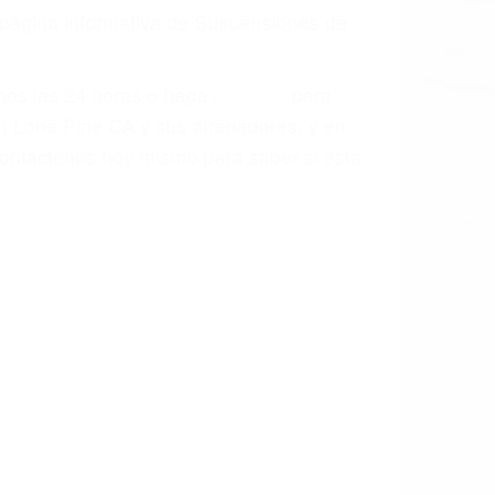
a causa de la negligencia o mala
casos como si fueran a ir a juicio.
sos, haciéndolos más propensos a
spuestos a comparecer ante el tribunal.
esultado de conducir de forma
 mientras conduce). Agregue conductores
idades ¡y podrá darse cuenta de que tan
os podemos ayudar! Cuando una persona
blemente. Si otro conductor causa un