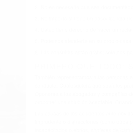
obtenga la indemnización que merece po
Accidentes de vehículos y automóviles
Accidentes de camiones
Accidentes de motocicletas
Lesiones en barcos y aviones
Accidentes por resbalones y caídas
Accidentes por conductores ebrios o intoxica
Accidentes peatonales, de motos y bicicletas
Accidentes de autobuses y trene
Accidentes de carretera
OBTENGA LA INDEMNI
Sin importar el tipo de accidente que ha
agresiva representación legal y una com
indemnización que merece por sus lesiones
sufrimiento emocional.
El factor principal que un abogado de les
al momento del accidente. Otros factores 