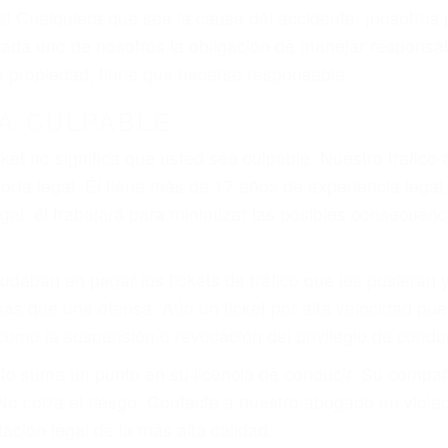
 del conductor como el uso del teléfono celular o el GPS
rtos abogados de accidentes en Lone Pine, revisarán ex
a justicia le otorgue la compensación que merece.
n automóvil en nuestras calles y carreteras, tarde o temp
duce, siempre habrá alguien que no está prestando aten
actible si usted conduce regularmente en una de las gra
o o ciudadano
e conducción
amo por sus lesiones aunque no tenga seguro para su aut
por teléfono o en nuestra oficina en Lone Pine