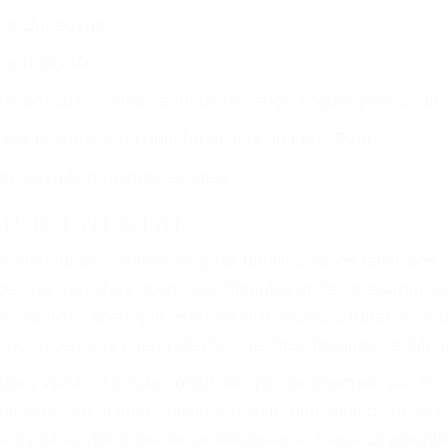
r:
dos (DUI y DWI)
ZACIÓN QUE MERECE POR SU A
ya sufrido, usted encontrará en nuestro Bufete de Abog
prensiva atención personalizada. Lucharemos incansable
, gastos médicos futuros, pérdida de ingresos actuales y
iones personales debe determinar, es si el conductor de
que pueden contribuir a provocar un accidente son señale