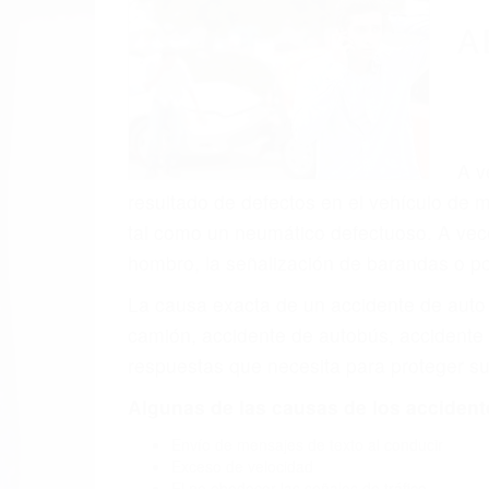
(855) 403-
Autom