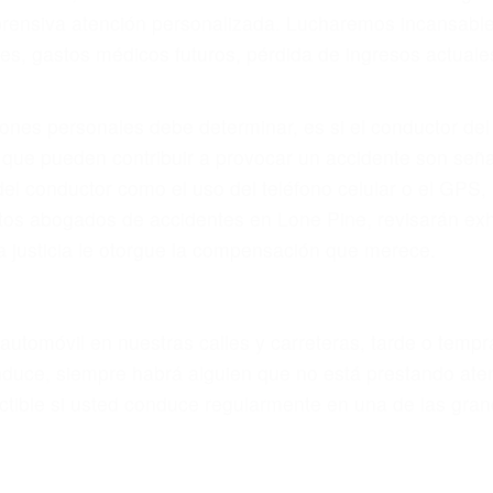
eces los errores de más de un conductor provocar la colis
motor en Lone Pine CA: un diseño defectuoso o por un de
 el accidente es causado por fallas en el diseño de segur
bres o la iluminación.
no siempre es evidente. Si su lesión es el resultado de
 de motocicleta o accidente SUV nuestra los abogados d
s derechos y alcanzar la plena indemnización.
s de tráfico son evidentes:
L DE ABOGADOS ACCIDENTES E
s de lesiones personales en Lone Pine lucharán hasta 