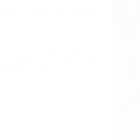
cidentes De
fornia