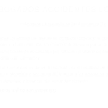
WELCOME TO
8675 Abogados Ac
ovilismo En Cali