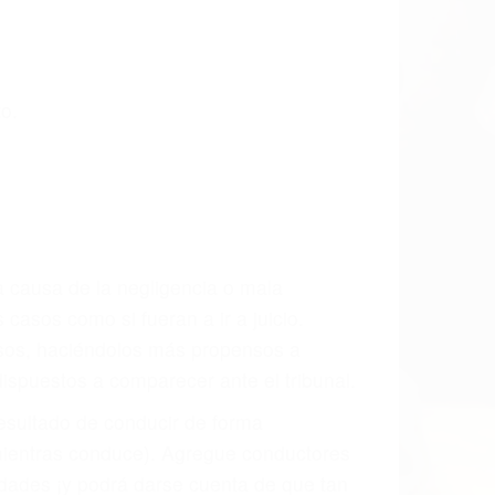
CCIDENTE
ados Accidentes en Lone Pine, una
mente para que usted reciba la
/o a futuro y para resarcir su dolor y
l vehículo estaba en falta y en qué medida
s de tránsito con visibilidad obstruida,