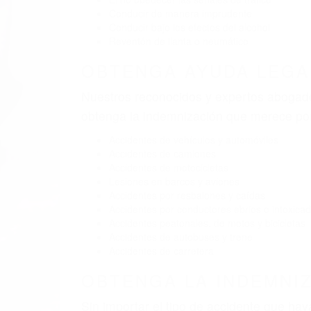
BY
(855) 403-8675 
Pare
A