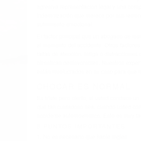
A v
resultado de defectos en el vehículo de 
tal como un neumático defectuoso. A veces
hombro, la señalización de barandas o po
La causa exacta de un accidente de auto 
camión, accidente de autobús, accidente
respuestas que necesita para proteger su
Algunas de las causas de los accidente
Envío de mensajes de texto al conducir
Exceso de velocidad
El no obedecer las señales de tráfico
Conducir de manera imprudente
Conducir bajo los efectos del alcohol
Reventón de llanta o neumático
OBTENGA AYUDA LEGA
Nuestros reconocidos y expertos abogado