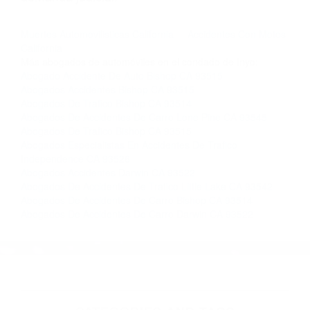
nosotros abogados de accidentes en Houston,
llámenos las 24 horas o haga
clic aquí
para
completar nuestro conveniente Formulario de
Contacto. Ofrecemos consultas iniciales
gratuitas en Lone Pine CA y sus alrededores, y
en todo el estado de California. ¡No Pagará un
Centavo a Menos que Obtenga una
Indemnización! Contáctenos hoy mismo para
saber si está capacitado para iniciar una
demanda judicial.
Muertes Automovilisticas California
Accidentes Con Motos
California
Más abogados de automóviles en el condado de Inyo:
Abogado Accidente De Auto Bishop CA 93515
Abogados Accidentes Bishop CA 93515
Abogados De Trafico Bishop CA 93514
Abogados De Accidentes De Carro Lone Pine CA 93545
Abogados De Trafico Bishop CA 93515