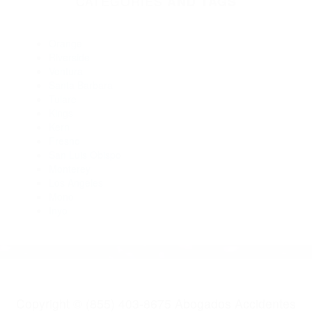
Abogados Especialistas En Accidentes De Trafico
Independence CA 93526
Abogados Accidentes Darwin CA 93522
Abogados De Accidentes De Trafico Little Lake CA 93542
Abogados De Accidentes De Carro Bishop CA 93514
Abogados De Accidentes De Carro Darwin CA 93522
CATEGORIES
AND TAGS
Orange
Riverside
Ventura
Santa Barbara
Tulare
Kings
Kern