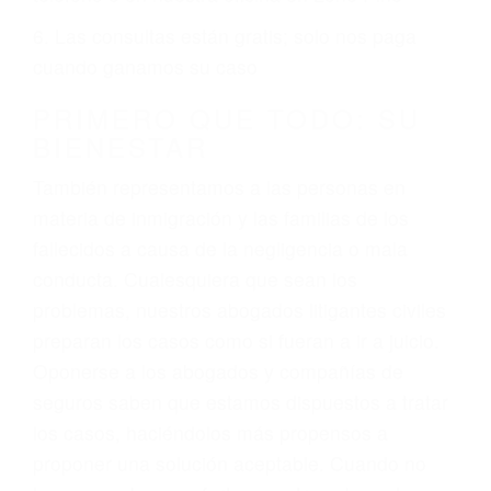
ciudadano
3. No importa si tiene un pase/licencia de
conducción
4. Usted tiene derecho de hacer un reclamo por
sus lesiones aunque no tenga seguro para su
auto.
5. Podemos atenderte en su propio casa, por
teléfono o en nuestra oficina en Lone Pine
6. Las consultas están gratis; solo nos paga
cuando ganamos su caso
PRIMERO QUE TODO: SU
BIENESTAR
También representamos a las personas en