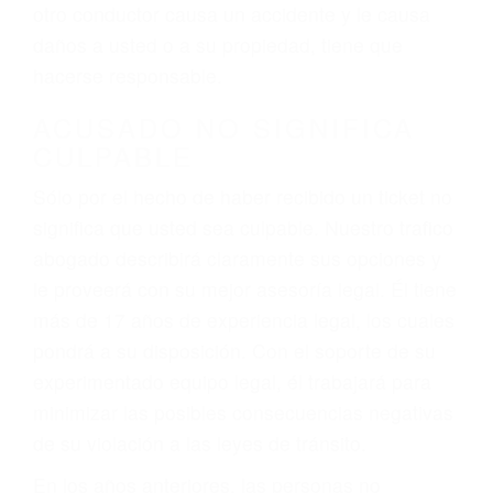
conduce). Agregue conductores incapacitados o
ebrios, choferes de camiones cansados o partes
defectuosas a la lista de posibilidades ¡y podrá
darse cuenta de que tan peligrosas pueden ser
nuestras carreteras! Cualquiera que sea la
causa del accidente, ¡nosotros podemos ayudar!
Cuando una persona se sienta detrás del
volante, nos debe a cada uno de nosotros la
obligación de manejar responsablemente. Si
otro conductor causa un accidente y le causa
daños a usted o a su propiedad, tiene que
hacerse responsable.
ACUSADO NO SIGNIFICA
CULPABLE
Sólo por el hecho de haber recibido un ticket no