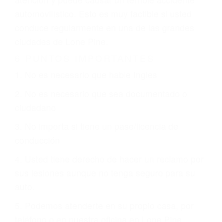
que están involucrados en su caso para que la
justicia le otorgue la compensación que merece.
CHOCAR ES NORMAL
Es triste pero cierto, si usted conduce un
automóvil en nuestras calles y carreteras, tarde
o temprano va a tener un accidente. No importa
qué tan cuidadoso sea, cuando usted conduce,
siempre habrá alguien que no está prestando
atención y puede causar un terrible accidente
automovilístico. Esto es muy factible si usted
conduce regularmente en una de las grandes
ciudades de Lone Pine.
6 PUNTOS IMPORTANTES
1. No es necesario que hable Ingles
2. No es necesario que sea documentado o