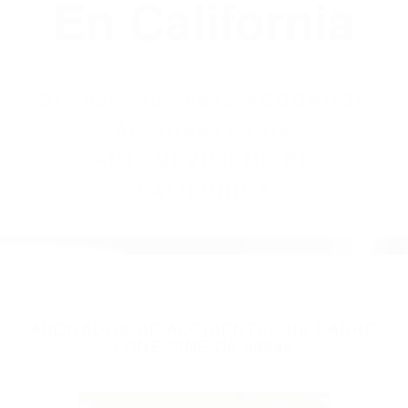
(855) 403-8675
Abogados
Accidentes De
Automovilismo
En California
BY
(855) 403-8675 ABOGADOS
ACCIDENTES DE
AUTOMOVILISMO EN