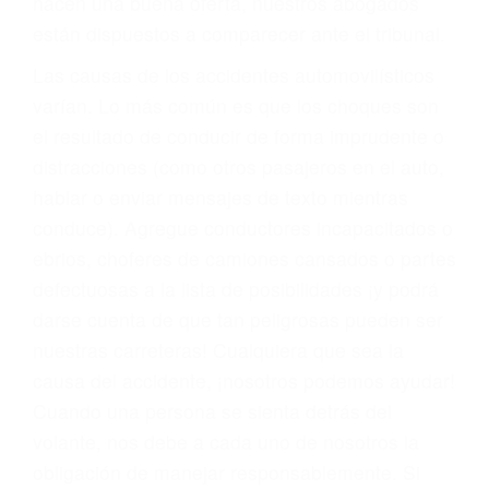
materia de inmigración y las familias de los
fallecidos a causa de la negligencia o mala
conducta. Cualesquiera que sean los
problemas, nuestros abogados litigantes civiles
preparan los casos como si fueran a ir a juicio.
Oponerse a los abogados y compañías de
seguros saben que estamos dispuestos a tratar
los casos, haciéndolos más propensos a
proponer una solución aceptable. Cuando no
hacen una buena oferta, nuestros abogados
están dispuestos a comparecer ante el tribunal.
Las causas de los accidentes automovilísticos
varían. Lo más común es que los choques son
el resultado de conducir de forma imprudente o
distracciones (como otros pasajeros en el auto,
hablar o enviar mensajes de texto mientras