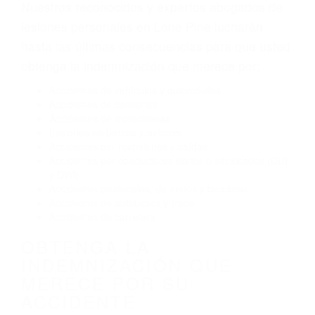
Envío de mensajes de texto al conducir
Exceso de velocidad
El no obedecer las señales de tráfico
Conducir de manera imprudente
Conducir bajo los efectos del alcohol
Reventón de llanta o neumático
OBTENGA AYUDA LEGAL
DE ABOGADOS DE
ACCIDENTES DE CARRO
EN LONE PINE CA
Nuestros reconocidos y expertos abogados de
lesiones personales en Lone Pine lucharán
hasta las últimas consecuencias para que usted
obtenga la indemnización que merece por:
Accidentes de vehículos y automóviles
Accidentes de camiones
Accidentes de motocicletas
Lesiones en barcos y aviones