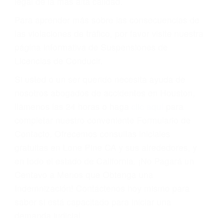
conducir o licencia.
Cada condena por una violación de tránsito
suma un punto en su licencia de conducir. Su
compañía de seguros incluso podría cancelar su
póliza, o incrementarla sustancialmente. No
corra el riesgo. Contacte a nuestro abogado en
violaciones de tránsito hoy mismo y obtenga un
servicio personalizado y una representación
legal de la más alta calidad.
Para aprender más sobre las consecuencias de
las violaciones de tráfico, por favor visite nuestra
página informativa de Suspensiones de
Licencias de Conducir.
Si usted o un ser querido necesita ayuda de