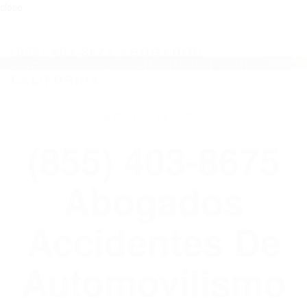
close
Toggl
naviga
(855) 403-8675 ABOGADOS
ACCIDENTES DE AUTOMOVILISMO EN
CALIFORNIA
WELCOME TO