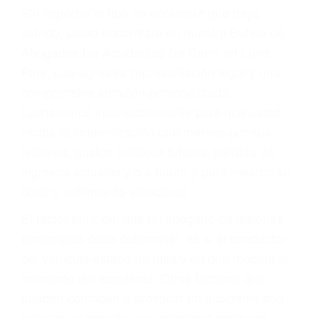
Accidentes por resbalones y caídas
Accidentes por conductores ebrios o intoxicados (DUI
y DWI)
Accidentes peatonales, de motos y bicicletas
Accidentes de autobuses y trene
Accidentes de carretera
OBTENGA LA
INDEMNIZACIÓN QUE
MERECE POR SU
ACCIDENTE
Sin importar el tipo de accidente que haya
sufrido, usted encontrará en nuestro Bufete de
Abogados De Accidentes De Carro en Lone
Pine, una agresiva representación legal y una
comprensiva atención personalizada.
Lucharemos incansablemente para que usted
reciba la indemnización que merece por sus