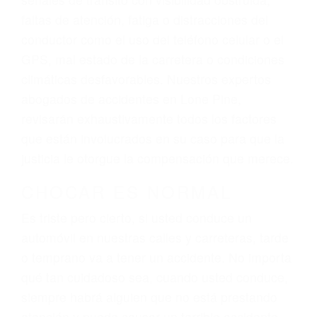
lesiones, gastos médicos futuros, pérdida de
ingresos actuales y/o a futuro y para resarcir su
dolor y sufrimiento emocional.
El factor principal que un abogado de lesiones
personales debe determinar, es si el conductor
del vehículo estaba en falta y en qué medida al
momento del accidente. Otros factores que
pueden contribuir a provocar un accidente son
señales de tránsito con visibilidad obstruida,
faltas de atención, fatiga o distracciones del
conductor como el uso del teléfono celular o el
GPS, mal estado de la carretera o condiciones
climáticas desfavorables. Nuestros expertos
abogados de accidentes en Lone Pine,
revisarán exhaustivamente todos los factores