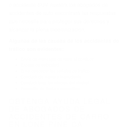
defecto parte tal como un neumático
defectuoso. A veces el accidente es causado
por fallas en el diseño de seguridad de la
carretera, divisor, el hombro, la señalización de
barandas o pobres o la iluminación.
La causa exacta de un accidente de auto no
siempre es evidente. Si su lesión es el resultado
de un accidente de coche, accidente de camión,
accidente de autobús, accidente de motocicleta
o accidente SUV nuestra los abogados de
accidentes de auto encontrará las respuestas
que necesita para proteger sus derechos y
alcanzar la plena indemnización.
Algunas de las causas de los accidentes de
tráfico son evidentes: