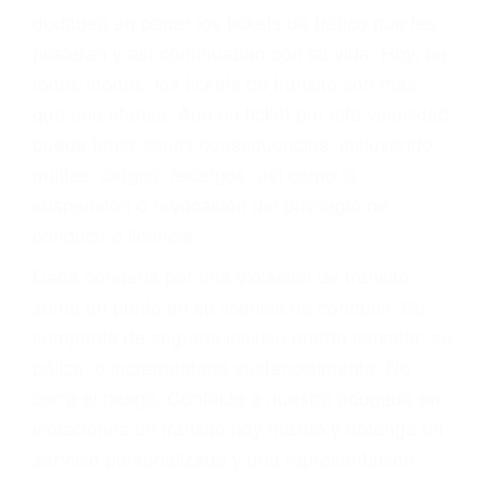
significa que usted sea culpable. Nuestro trafico
abogado describirá claramente sus opciones y
le proveerá con su mejor asesoría legal. Él tiene
más de 17 años de experiencia legal, los cuales
pondrá a su disposición. Con el soporte de su
experimentado equipo legal, él trabajará para
minimizar las posibles consecuencias negativas
de su violación a las leyes de tránsito.
En los años anteriores, las personas no
dudaban en pagar los tickets de tráfico que les
pusieran y así continuaban con su vida. Hoy, de
todos modos, los tickets de tránsito son más
que una ofensa. Aún un ticket por alta velocidad
puede tener serias consecuencias, incluyendo
multas, cargos, recargos, así como la
suspensión o revocación del privilegio de