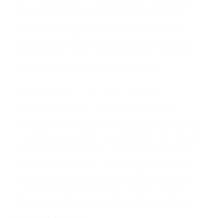
El factor principal que un abogado de lesiones
personales debe determinar, es si el conductor
del vehículo estaba en falta y en qué medida al
momento del accidente. Otros factores que
pueden contribuir a provocar un accidente son
señales de tránsito con visibilidad obstruida,
faltas de atención, fatiga o distracciones del
conductor como el uso del teléfono celular o el
GPS, mal estado de la carretera o condiciones
climáticas desfavorables. Nuestros expertos
abogados de accidentes en Llano, revisarán
exhaustivamente todos los factores que están
involucrados en su caso para que la justicia le
otorgue la compensación que merece.
CHOCAR ES NORMAL