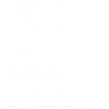
Conducir de manera imprudente
Conducir bajo los efectos del alcohol
Reventón de llanta o neumático
OBTENGA AYUDA LEGAL
DE ABOGADOS
ACCIDENTES EN LLANO CA
Nuestros reconocidos y expertos abogados de
lesiones personales en Llano lucharán hasta las
últimas consecuencias para que usted obtenga
la indemnización que merece por:
Accidentes de vehículos y automóviles
Accidentes de camiones
Accidentes de motocicletas
Lesiones en barcos y aviones
Accidentes por resbalones y caídas
Accidentes por conductores ebrios o intoxicados (DUI
y DWI)
Accidentes peatonales, de motos y bicicletas