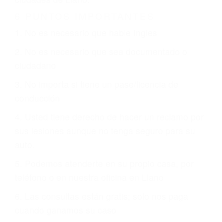
Es triste pero cierto, si usted conduce un
automóvil en nuestras calles y carreteras, tarde
o temprano va a tener un accidente. No importa
qué tan cuidadoso sea, cuando usted conduce,
siempre habrá alguien que no está prestando
atención y puede causar un terrible accidente
automovilístico. Esto es muy factible si usted
conduce regularmente en una de las grandes
ciudades de Llano.
6 PUNTOS IMPORTANTES
1. No es necesario que hable Ingles
2. No es necesario que sea documentado o
ciudadano
3. No importa si tiene un pase/licencia de