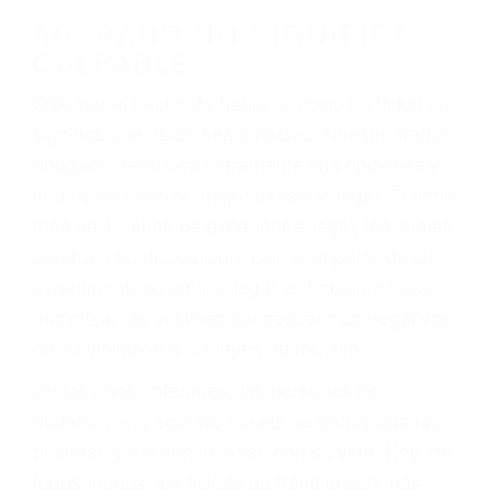
darse cuenta de que tan peligrosas pueden ser
nuestras carreteras! Cualquiera que sea la
causa del accidente, ¡nosotros podemos ayudar!
Cuando una persona se sienta detrás del
volante, nos debe a cada uno de nosotros la
obligación de manejar responsablemente. Si
otro conductor causa un accidente y le causa
daños a usted o a su propiedad, tiene que
hacerse responsable.
ACUSADO NO SIGNIFICA
CULPABLE
Sólo por el hecho de haber recibido un ticket no
significa que usted sea culpable. Nuestro trafico
abogado describirá claramente sus opciones y
le proveerá con su mejor asesoría legal. Él tiene