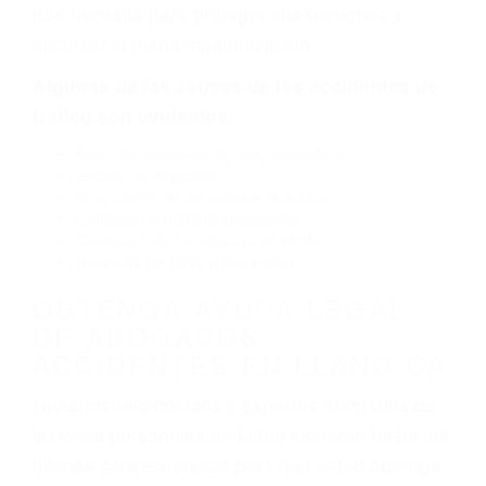
por fallas en el diseño de seguridad de la
carretera, divisor, el hombro, la señalización de
barandas o pobres o la iluminación.
La causa exacta de un accidente de auto no
siempre es evidente. Si su lesión es el resultado
de un accidente de coche, accidente de camión,
accidente de autobús, accidente de motocicleta
o accidente SUV nuestra los abogados de
accidentes de auto encontrará las respuestas
que necesita para proteger sus derechos y
alcanzar la plena indemnización.
Algunas de las causas de los accidentes de
tráfico son evidentes:
Envío de mensajes de texto al conducir
Exceso de velocidad
El no obedecer las señales de tráfico