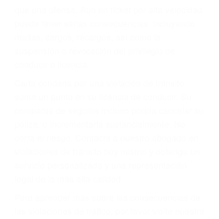
más de 17 años de experiencia legal, los cuales
pondrá a su disposición. Con el soporte de su
experimentado equipo legal, él trabajará para
minimizar las posibles consecuencias negativas
de su violación a las leyes de tránsito.
En los años anteriores, las personas no
dudaban en pagar los tickets de tráfico que les
pusieran y así continuaban con su vida. Hoy, de
todos modos, los tickets de tránsito son más
que una ofensa. Aún un ticket por alta velocidad
puede tener serias consecuencias, incluyendo
multas, cargos, recargos, así como la
suspensión o revocación del privilegio de
conducir o licencia.
Cada condena por una violación de tránsito