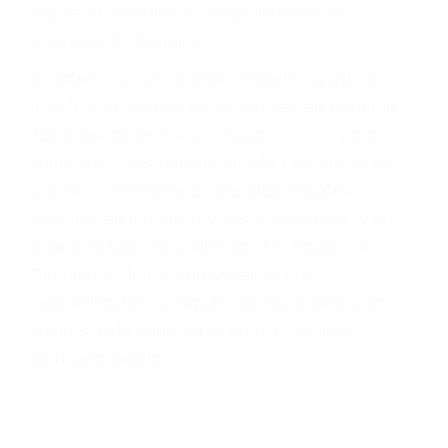
suma un punto en su licencia de conducir. Su
compañía de seguros incluso podría cancelar su
póliza, o incrementarla sustancialmente. No
corra el riesgo. Contacte a nuestro abogado en
violaciones de tránsito hoy mismo y obtenga un
servicio personalizado y una representación
legal de la más alta calidad.
Para aprender más sobre las consecuencias de
las violaciones de tráfico, por favor visite nuestra
página informativa de Suspensiones de
Licencias de Conducir.
Si usted o un ser querido necesita ayuda de
nosotros abogados de accidentes en Houston,
llámenos las 24 horas o haga
clic aquí
para
completar nuestro conveniente Formulario de