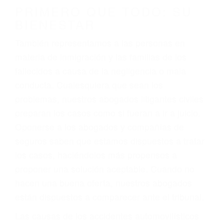
conducción
4. Usted tiene derecho de hacer un reclamo por
sus lesiones aunque no tenga seguro para su
auto.
5. Podemos atenderte en su propio casa, por
teléfono o en nuestra oficina en Llano
6. Las consultas están gratis; solo nos paga
cuando ganamos su caso
PRIMERO QUE TODO: SU
BIENESTAR
También representamos a las personas en
materia de inmigración y las familias de los
fallecidos a causa de la negligencia o mala
conducta. Cualesquiera que sean los