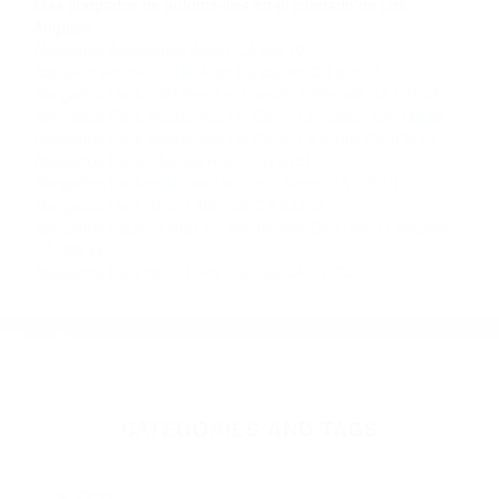
Contacto. Ofrecemos consultas iniciales
gratuitas en Llano CA y sus alrededores, y en
todo el estado de California. ¡No Pagará un
Centavo a Menos que Obtenga una
Indemnización! Contáctenos hoy mismo para
saber si está capacitado para iniciar una
demanda judicial.
Que Hacer En Caso De Accidente Automovilistico California
Acsidentes De Carros California
Más abogados de automóviles en el condado de Los
Angeles:
Abogados Accidentes Acton CA 93510
Abogado Accidente De Auto Lancaster CA 93535
Abogados De Accidentes De Transito Littlerock CA 93543
Abogados Para Accidentes De Carro Lancaster CA 93539
Abogados Para Accidentes De Carro Littlerock CA 93543
Abogados De Acidentes Acton CA 93510
Abogados De Accidentes De Carro Acton CA 93510
Abogados De Trafico Littlerock CA 93543