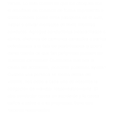
problemas, nuestros abogados litigantes civiles
preparan los casos como si fueran a ir a juicio.
Oponerse a los abogados y compañías de
seguros saben que estamos dispuestos a tratar
los casos, haciéndolos más propensos a
proponer una solución aceptable. Cuando no
hacen una buena oferta, nuestros abogados
están dispuestos a comparecer ante el tribunal.
Las causas de los accidentes automovilísticos
varían. Lo más común es que los choques son
el resultado de conducir de forma imprudente o
distracciones (como otros pasajeros en el auto,
hablar o enviar mensajes de texto mientras
conduce). Agregue conductores incapacitados o
ebrios, choferes de camiones cansados o partes
defectuosas a la lista de posibilidades ¡y podrá