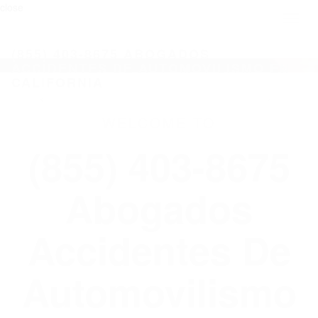
close
Toggl
naviga
(855) 403-8675 ABOGADOS
ACCIDENTES DE AUTOMOVILISMO EN
CALIFORNIA
WELCOME TO