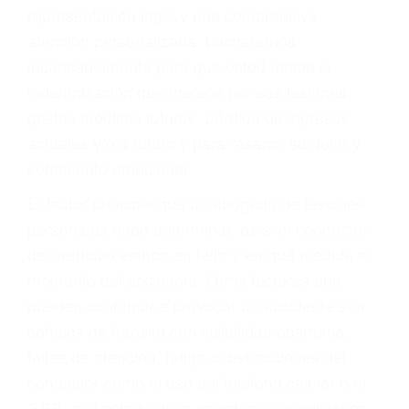
Accidentes de autobuses y trene
Accidentes de carretera
OBTENGA LA
INDEMNIZACIÓN QUE
MERECE POR SU
ACCIDENTE
Sin importar el tipo de accidente que haya
sufrido, usted encontrará en nuestro Bufete de
Abogados Accidentes en Llano, una agresiva
representación legal y una comprensiva
atención personalizada. Lucharemos
incansablemente para que usted reciba la
indemnización que merece por sus lesiones,
gastos médicos futuros, pérdida de ingresos
actuales y/o a futuro y para resarcir su dolor y
sufrimiento emocional.