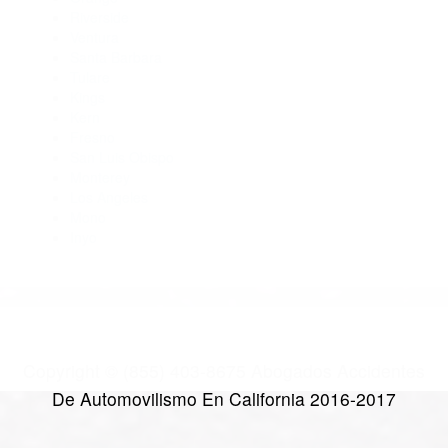
Abogados Especialistas En Accidentes De Trafico Lancaster
CA 93534
Abogados De Trafico Lake Hughes CA 93532
CATEGORIES
AND TAGS
Orange
Riverside
Ventura
Santa Barbara
Tulare
Kings
Kern
Fresno
San Luis Obispo
Monterey