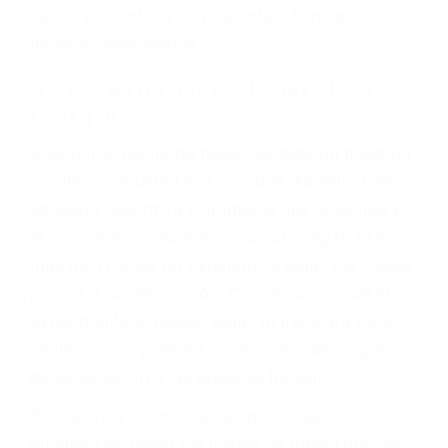
ebrios, choferes de camiones cansados o partes
defectuosas a la lista de posibilidades ¡y podrá
darse cuenta de que tan peligrosas pueden ser
nuestras carreteras! Cualquiera que sea la
causa del accidente, ¡nosotros podemos ayudar!
Cuando una persona se sienta detrás del
volante, nos debe a cada uno de nosotros la
obligación de manejar responsablemente. Si
otro conductor causa un accidente y le causa
daños a usted o a su propiedad, tiene que
hacerse responsable.
ACUSADO NO SIGNIFICA
CULPABLE
Sólo por el hecho de haber recibido un ticket no
significa que usted sea culpable. Nuestro trafico