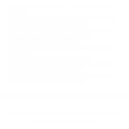
llámenos las 24 horas o haga
clic aquí
para
completar nuestro conveniente Formulario de
Contacto. Ofrecemos consultas iniciales
gratuitas en Camarillo CA y sus alrededores, y
en todo el estado de California. ¡No Pagará un
Centavo a Menos que Obtenga una
Indemnización! Contáctenos hoy mismo para
saber si está capacitado para iniciar una
demanda judicial.
So�ar Con Chocar California
Accidentes En Automovil
California
Más abogados de automóviles en el condado de Ventura:
Abogados De Trafico Camarillo CA 93010
Abogados Para Accidentes De Carro Ventura CA 93004
Abogados Para Accidentes Ventura CA 93007
Abogados Accidentes Ventura CA 93001
Abogados Especialistas En Accidentes De Trafico Ventura
CA 93005