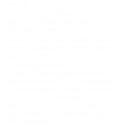
conducir o licencia.
Cada condena por una violación de tránsito
suma un punto en su licencia de conducir. Su
compañía de seguros incluso podría cancelar su
póliza, o incrementarla sustancialmente. No
corra el riesgo. Contacte a nuestro abogado en
violaciones de tránsito hoy mismo y obtenga un
servicio personalizado y una representación
legal de la más alta calidad.
Para aprender más sobre las consecuencias de
las violaciones de tráfico, por favor visite nuestra
página informativa de Suspensiones de
Licencias de Conducir.
Si usted o un ser querido necesita ayuda de
nosotros abogados de accidentes en Houston,