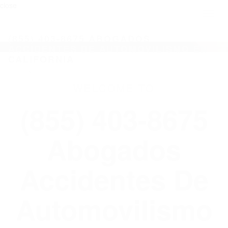
close
Toggl
naviga
(855) 403-8675 ABOGADOS
ACCIDENTES DE AUTOMOVILISMO EN
CALIFORNIA
WELCOME TO