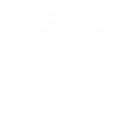
Accidentes por conductores ebrios o intoxicados (DUI
y DWI)
Accidentes peatonales, de motos y bicicletas
Accidentes de autobuses y trene
Accidentes de carretera
OBTENGA LA
INDEMNIZACIÓN QUE
MERECE POR SU
ACCIDENTE
Sin importar el tipo de accidente que haya
sufrido, usted encontrará en nuestro Bufete de
Abogados De Accidentes De Transito en
Camarillo, una agresiva representación legal y
una comprensiva atención personalizada.
Lucharemos incansablemente para que usted
reciba la indemnización que merece por sus
lesiones, gastos médicos futuros, pérdida de