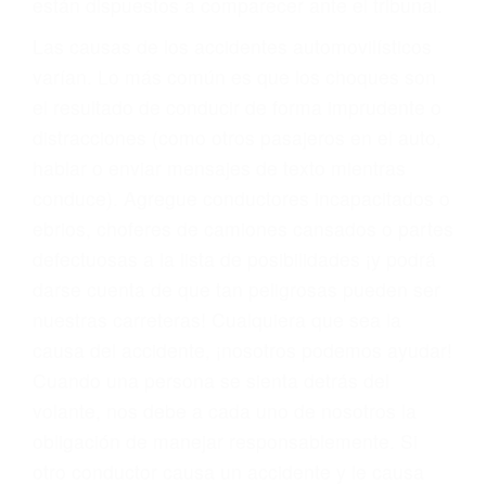
fallecidos a causa de la negligencia o mala
conducta. Cualesquiera que sean los
problemas, nuestros abogados litigantes civiles
preparan los casos como si fueran a ir a juicio.
Oponerse a los abogados y compañías de
seguros saben que estamos dispuestos a tratar
los casos, haciéndolos más propensos a
proponer una solución aceptable. Cuando no
hacen una buena oferta, nuestros abogados
están dispuestos a comparecer ante el tribunal.
Las causas de los accidentes automovilísticos
varían. Lo más común es que los choques son
el resultado de conducir de forma imprudente o
distracciones (como otros pasajeros en el auto,
hablar o enviar mensajes de texto mientras
conduce). Agregue conductores incapacitados o