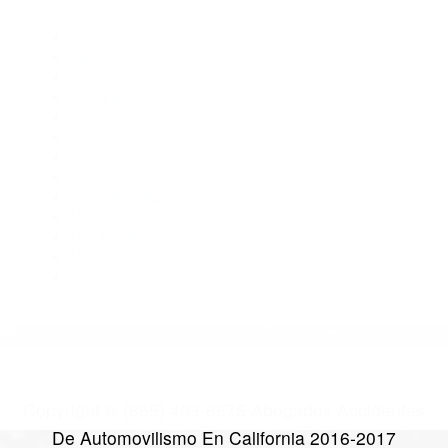
Abogados Para Accidentes Ventura CA 93005
Abogados De Accidentes De Transito Camarillo CA 93011
Abogados Accidentes Ventura CA 93006
Abogados De Accidentes De Carro Camarillo CA 93011
Abogados Accidentes Camarillo CA 93011
CATEGORIES
AND TAGS
Orange
Riverside
Ventura
Santa Barbara
Tulare
Kings
Kern
Fresno