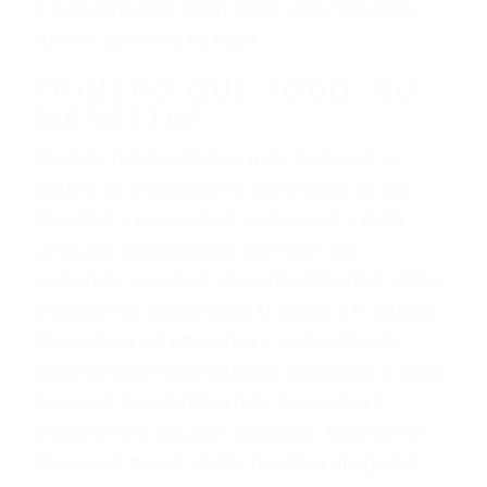
ciudadano
3. No importa si tiene un pase/licencia de
conducción
4. Usted tiene derecho de hacer un reclamo por
sus lesiones aunque no tenga seguro para su
auto.
5. Podemos atenderte en su propio casa, por
teléfono o en nuestra oficina en Camarillo
6. Las consultas están gratis; solo nos paga
cuando ganamos su caso
PRIMERO QUE TODO: SU
BIENESTAR
También representamos a las personas en
materia de inmigración y las familias de los