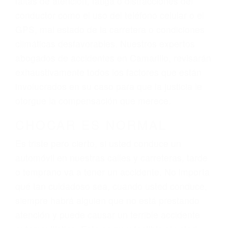
ingresos actuales y/o a futuro y para resarcir su
dolor y sufrimiento emocional.
El factor principal que un abogado de lesiones
personales debe determinar, es si el conductor
del vehículo estaba en falta y en qué medida al
momento del accidente. Otros factores que
pueden contribuir a provocar un accidente son
señales de tránsito con visibilidad obstruida,
faltas de atención, fatiga o distracciones del
conductor como el uso del teléfono celular o el
GPS, mal estado de la carretera o condiciones
climáticas desfavorables. Nuestros expertos
abogados de accidentes en Camarillo, revisarán
exhaustivamente todos los factores que están
involucrados en su caso para que la justicia le