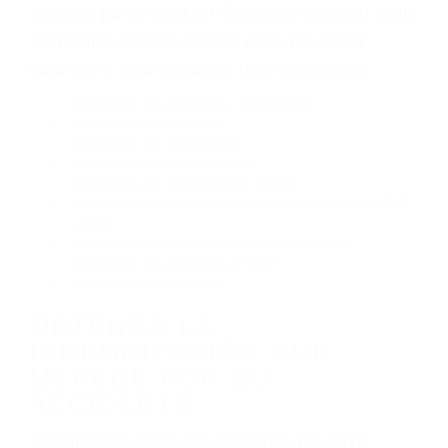
Exceso de velocidad
El no obedecer las señales de tráfico
Conducir de manera imprudente
Conducir bajo los efectos del alcohol
Reventón de llanta o neumático
OBTENGA AYUDA LEGAL
DE ABOGADOS DE
ACCIDENTES DE TRANSITO
EN CAMARILLO CA
Nuestros reconocidos y expertos abogados de
lesiones personales en Camarillo lucharán hasta
las últimas consecuencias para que usted
obtenga la indemnización que merece por:
Accidentes de vehículos y automóviles
Accidentes de camiones
Accidentes de motocicletas
Lesiones en barcos y aviones
Accidentes por resbalones y caídas