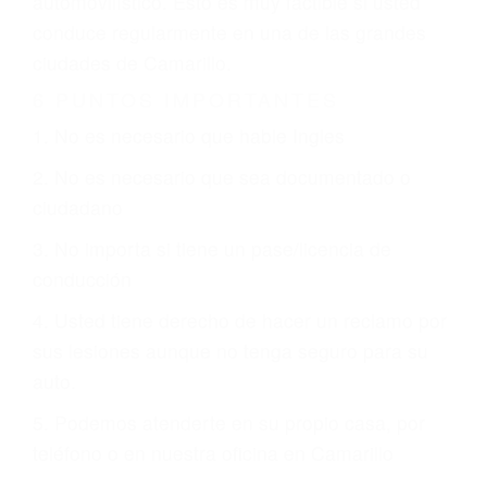
otorgue la compensación que merece.
CHOCAR ES NORMAL
Es triste pero cierto, si usted conduce un
automóvil en nuestras calles y carreteras, tarde
o temprano va a tener un accidente. No importa
qué tan cuidadoso sea, cuando usted conduce,
siempre habrá alguien que no está prestando
atención y puede causar un terrible accidente
automovilístico. Esto es muy factible si usted
conduce regularmente en una de las grandes
ciudades de Camarillo.
6 PUNTOS IMPORTANTES
1. No es necesario que hable Ingles
2. No es necesario que sea documentado o