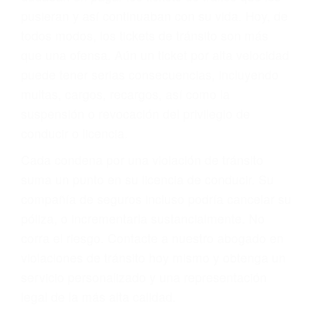
abogado describirá claramente sus opciones y
le proveerá con su mejor asesoría legal. Él tiene
más de 17 años de experiencia legal, los cuales
pondrá a su disposición. Con el soporte de su
experimentado equipo legal, él trabajará para
minimizar las posibles consecuencias negativas
de su violación a las leyes de tránsito.
En los años anteriores, las personas no
dudaban en pagar los tickets de tráfico que les
pusieran y así continuaban con su vida. Hoy, de
todos modos, los tickets de tránsito son más
que una ofensa. Aún un ticket por alta velocidad
puede tener serias consecuencias, incluyendo
multas, cargos, recargos, así como la
suspensión o revocación del privilegio de